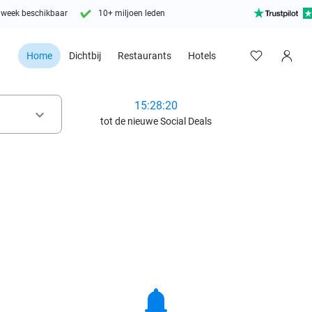
 week beschikbaar
10+ miljoen leden
Home
Dichtbij
Restaurants
Hotels
15:28:18
keyboard_arrow_down
tot de nieuwe Social Deals
notifications