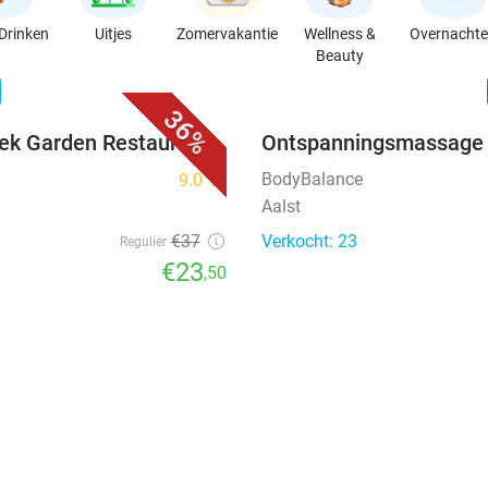
Drinken
Uitjes
Zomervakantie
Wellness &
Overnacht
Beauty
favorite_border
n
36%
eek Garden Restaurant
Ontspanningsmassage 
BodyBalance
9.0
star
Aalst
€37
Verkocht: 23
Regulier
€23
,50