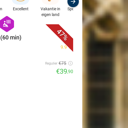
en
Excellent
Vakantie in
Speciaalzaken
Sport
eigen land
& Auto's
favorite_border
hexagon
wellness
47%
(60 min)
9.9
star
€75
Regulier
€39
,90