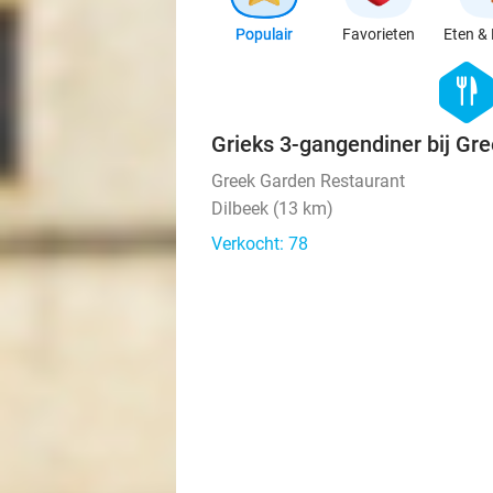
Populair
Favorieten
Eten & 
hexago
food
Grieks 3-gangendiner bij Gr
Greek Garden Restaurant
Dilbeek (13 km)
Verkocht: 78