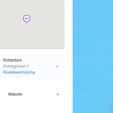
hotel
Rotterdam
Koningslaan 2
Routebeschrijving
keyboard_arrow_right
Website