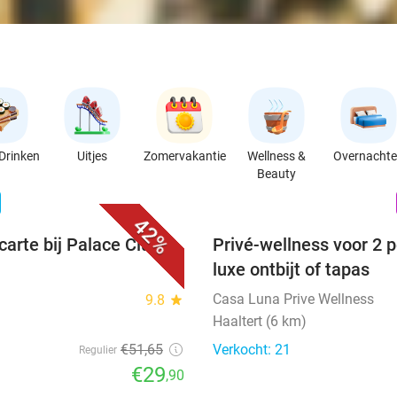
Drinken
Uitjes
Zomervakantie
Wellness &
Overnacht
Beauty
favorite_border
n
42%
carte bij Palace Club in
Privé-wellness voor 2 p
luxe ontbijt of tapas
Casa Luna Prive Wellness
9.8
star
Haaltert (6 km)
€51
,65
Verkocht: 21
Regulier
€29
,90