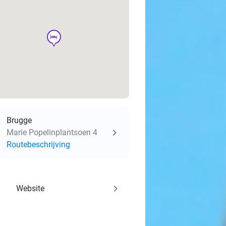
hotel
Brugge
Marie Popelinplantsoen 4
Routebeschrijving
keyboard_arrow_right
Website