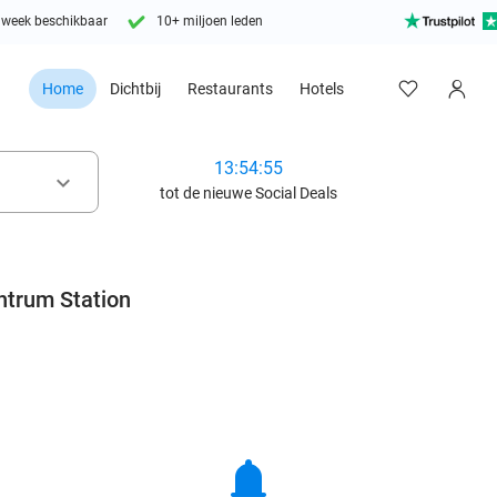
 week beschikbaar
10+ miljoen leden
Home
Dichtbij
Restaurants
Hotels
13:54:53
keyboard_arrow_down
tot de nieuwe Social Deals
ntrum Station
notifications