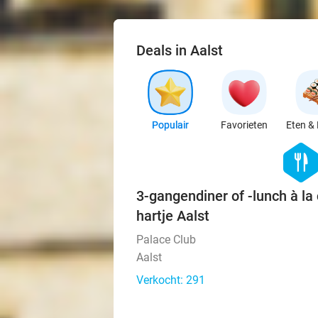
Deals in Aalst
Populair
Favorieten
Eten & 
hexago
food
3-gangendiner of -lunch à la 
hartje Aalst
Palace Club
Aalst
Verkocht: 291