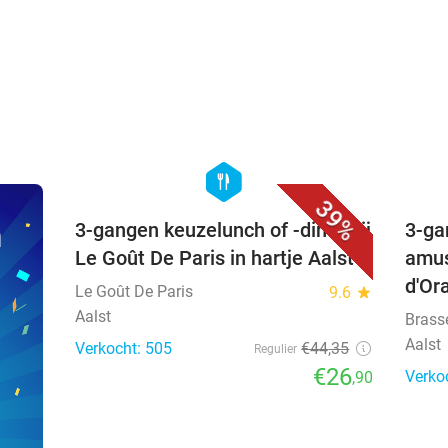
favorite_border
hexagon
food
39%
n
3-gangen keuzelunch of -diner bij
3-ga
Le Goût De Paris in hartje Aalst
amus
d'Or
Le Goût De Paris
9.6
star
Aalst
Brass
Aalst
Verkocht: 505
€44
,35
Regulier
€26
Verko
,90