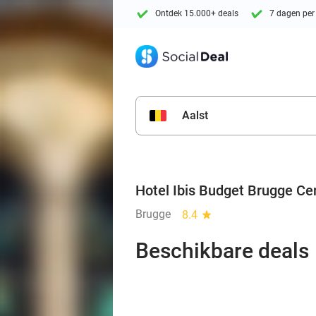
Ontdek 15.000+ deals
7 dagen per
Aalst
Hotel Ibis Budget Brugge Ce
Brugge
8.4
star
Beschikbare deals