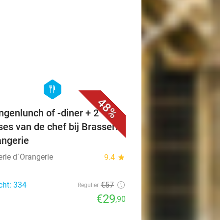
favorite_border
hexagon
food
48%
ngenlunch of -diner + 2
es van de chef bij Brasserie
angerie
erie d´Orangerie
9.4
star
cht: 334
€57
Regulier
€29
,90