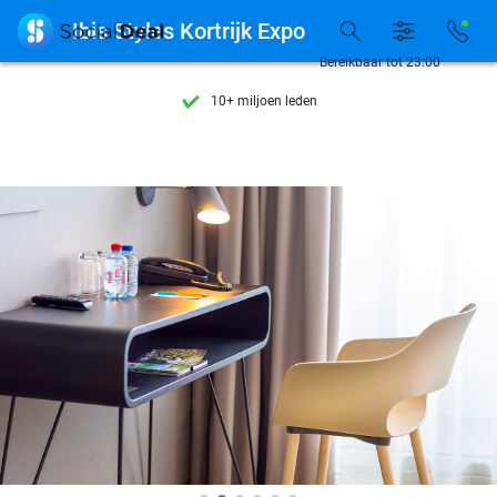
Ontdek 15.000+ deals

Ibis Styles Kortrijk Expo
7 dagen per week beschikbaar
Bereikbaar tot 23:00
10+ miljoen leden
9,4
op basis van
205.983 reviews
Ontdek 15.000+ deals
7 dagen per week beschikbaar
10+ miljoen leden