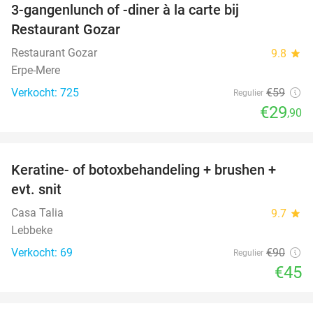
3-gangenlunch of -diner à la carte bij
49%
Restaurant Gozar
Restaurant Gozar
9.8
star
Erpe-Mere
Verkocht: 725
€59
Regulier
€29
,90
favorite_border
Keratine- of botoxbehandeling + brushen +
50%
evt. snit
Casa Talia
9.7
star
Lebbeke
Verkocht: 69
€90
Regulier
€45