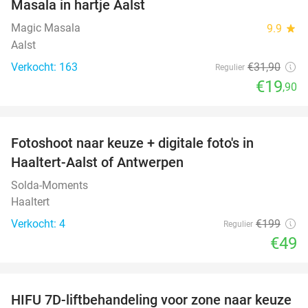
Masala in hartje Aalst
Magic Masala
9.9
star
Aalst
Verkocht: 163
€31
,90
Regulier
€19
,90
favorite_border
Fotoshoot naar keuze + digitale foto's in
75%
Haaltert-Aalst of Antwerpen
Solda-Moments
Haaltert
Verkocht: 4
€199
Regulier
€49
favorite_border
HIFU 7D-liftbehandeling voor zone naar keuze
70%