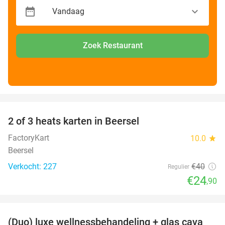
Zoek Restaurant
favorite_border
2 of 3 heats karten in Beersel
38%
FactoryKart
10.0
star
Beersel
Verkocht: 227
€40
Regulier
€24
,90
favorite_border
(Duo) luxe wellnessbehandeling + glas cava