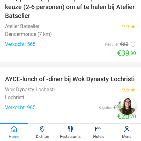
34%
keuze (2-6 personen) om af te halen bij Atelier
Batselier
Atelier Batselier
9.9
star
Dendermonde (7 km)
Verkocht: 565
€60
Regulier
€39
,90
favorite_border
AYCE-lunch of -diner bij Wok Dynasty Lochristi
17%
Wok Dynasty Lochristi
9.6
star
Lochristi
Verkocht: 965
€24
,90
Regulier
€20
,70
favorite_border
Home
Dichtbij
Restaurants
Hotels
Menu