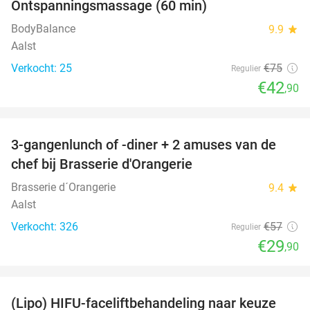
Ontspanningsmassage (60 min)
43%
BodyBalance
9.9
star
Aalst
Verkocht: 25
€75
Regulier
€42
,90
favorite_border
3-gangenlunch of -diner + 2 amuses van de
48%
chef bij Brasserie d'Orangerie
Brasserie d´Orangerie
9.4
star
Aalst
Verkocht: 326
€57
Regulier
€29
,90
favorite_border
(Lipo) HIFU-faceliftbehandeling naar keuze
87%