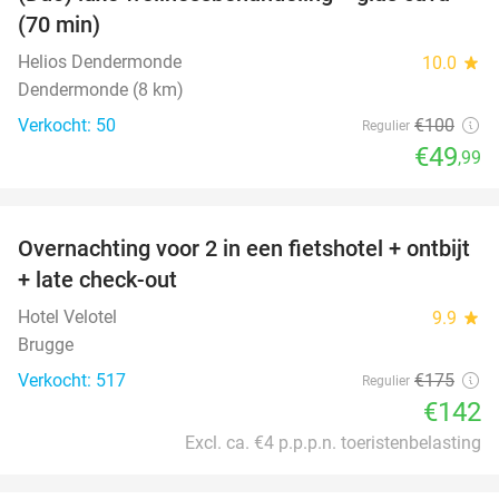
50%
(70 min)
Helios Dendermonde
10.0
star
Dendermonde (8 km)
Verkocht: 50
€100
Regulier
€49
,99
favorite_border
Overnachting voor 2 in een fietshotel + ontbijt
19%
+ late check-out
Hotel Velotel
9.9
star
Brugge
Verkocht: 517
€175
Regulier
€142
Excl. ca. €4 p.p.p.n. toeristenbelasting
favorite_border