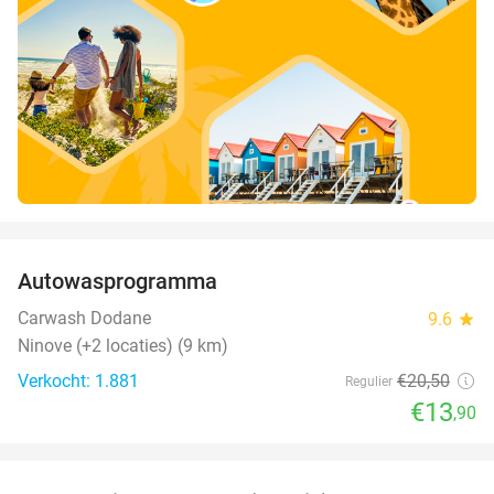
favorite_border
Autowasprogramma
32%
Carwash Dodane
9.6
star
Ninove (+2 locaties) (9 km)
Verkocht: 1.881
€20
,50
Regulier
€13
,90
favorite_border