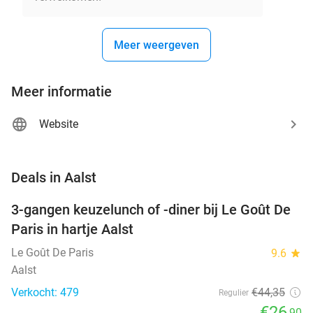
Meer weergeven
Meer informatie
Website
favorite_border
Deals in Aalst
3-gangen keuzelunch of -diner bij Le Goût De
39%
Paris in hartje Aalst
Le Goût De Paris
9.6
star
Aalst
Verkocht: 479
€44
,35
Regulier
€26
,90