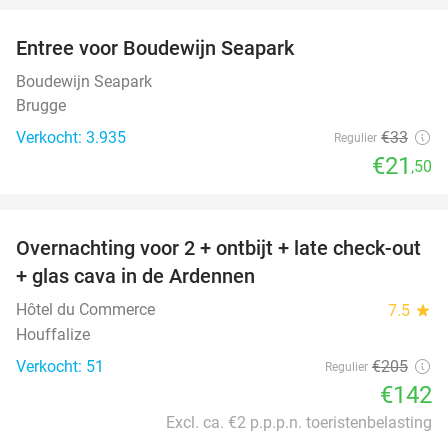
Entree voor Boudewijn Seapark
35%
Boudewijn Seapark
Brugge
Verkocht: 3.935
€33
Regulier
€21
,50
favorite_border
Overnachting voor 2 + ontbijt + late check-out
31%
+ glas cava in de Ardennen
Hôtel du Commerce
7.5
star
Houffalize
Verkocht: 51
€205
Regulier
€142
Excl. ca. €2 p.p.p.n. toeristenbelasting