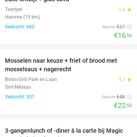
39%
Toertjen
9.6
star
Hamme (15 km)
Verkocht: 660
€27
Regulier
€16
,50
favorite_border
Mosselen naar keuze + friet of brood met
53%
mosselsaus + nagerecht
Bistro-Grill Park en Laan
9.7
star
Sint-Niklaas
Verkocht: 301
€48
Regulier
€22
,50
favorite_border
3-gangenlunch of -diner à la carte bij Magic
38%