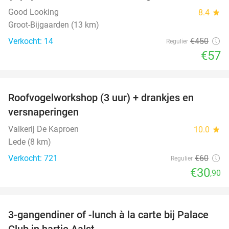
Good Looking
8.4
star
Groot-Bijgaarden (13 km)
Verkocht: 14
€450
Regulier
€57
favorite_border
Roofvogelworkshop (3 uur) + drankjes en
49%
versnaperingen
Valkerij De Kaproen
10.0
star
Lede (8 km)
Verkocht: 721
€60
Regulier
€30
,90
favorite_border
3-gangendiner of -lunch à la carte bij Palace
42%
Club in hartje Aalst