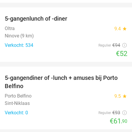
favorite_border
5-gangenlunch of -diner
45%
Oltra
9.4
star
Ninove (9 km)
Verkocht: 534
€94
Regulier
€52
favorite_border
5-gangendiner of -lunch + amuses bij Porto
33%
NEW
Belfino
TODAY
Porto Belfino
9.5
star
Sint-Niklaas
Verkocht: 0
€93
Regulier
€61
,90
favorite_border