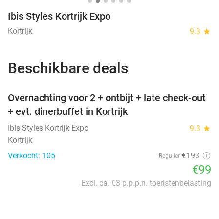
Ibis Styles Kortrijk Expo
Kortrijk
9.3
star
Beschikbare deals
favorite_border
Overnachting voor 2 + ontbijt + late check-out
+ evt. dinerbuffet in Kortrijk
Ibis Styles Kortrijk Expo
9.3
star
Kortrijk
Verkocht: 105
€193
Regulier
€99
Excl. ca. €3 p.p.p.n. toeristenbelasting
favorite_border