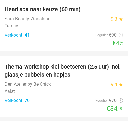
Head spa naar keuze (60 min)
50%
Sara Beauty Waasland
9.3
star
Temse
Verkocht: 41
€90
Regulier
€45
favorite_border
Thema-workshop klei boetseren (2,5 uur) incl.
50%
glaasje bubbels en hapjes
Den Atelier by Be Chick
9.4
star
Aalst
Verkocht: 70
€70
Regulier
€34
,90
favorite_border