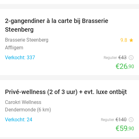
favorite_border
2-gangendiner à la carte bij Brasserie
37%
Steenberg
Brasserie Steenberg
9.8
star
Affligem
Verkocht: 337
€43
Regulier
€26
,90
favorite_border
Privé-wellness (2 of 3 uur) + evt. luxe ontbijt
57%
Carokri Wellness
Dendermonde (6 km)
Verkocht: 24
€140
Regulier
€59
,90
favorite_border