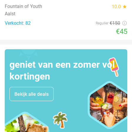
Fountain of Youth
10.0
star
Aalst
Verkocht: 82
€150
Regulier
€45
geniet van een zomer vol
kortingen
Bekijk alle deals