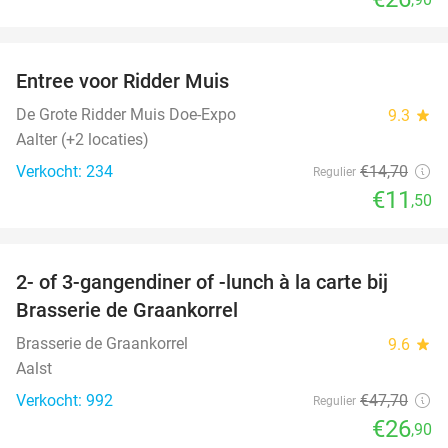
favorite_border
Entree voor Ridder Muis
22%
NEW
TODAY
De Grote Ridder Muis Doe-Expo
9.3
star
Aalter (+2 locaties)
Verkocht: 234
€14
,70
Regulier
€11
,50
favorite_border
2- of 3-gangendiner of -lunch à la carte bij
44%
Brasserie de Graankorrel
Brasserie de Graankorrel
9.6
star
Aalst
Verkocht: 992
€47
,70
Regulier
€26
,90