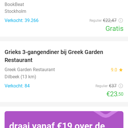
BookBeat
Stockholm
Verkocht: 39.266
€22
,47
Regulier
Gratis
favorite_border
Grieks 3-gangendiner bij Greek Garden
36%
Restaurant
Greek Garden Restaurant
9.0
star
Dilbeek (13 km)
Verkocht: 84
€37
Regulier
€23
,50
draai vanaf €19 over de