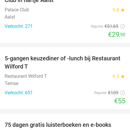
Palace Club
9.8
star
Aalst
Verkocht: 271
€51
,65
Regulier
€29
,90
favorite_border
5-gangen keuzediner of -lunch bij Restaurant
50%
Wilford T
Restaurant Wilford T
9.3
star
Temse
Verkocht: 651
€109
Regulier
€55
favorite_border
100%
75 dagen gratis luisterboeken en e-books