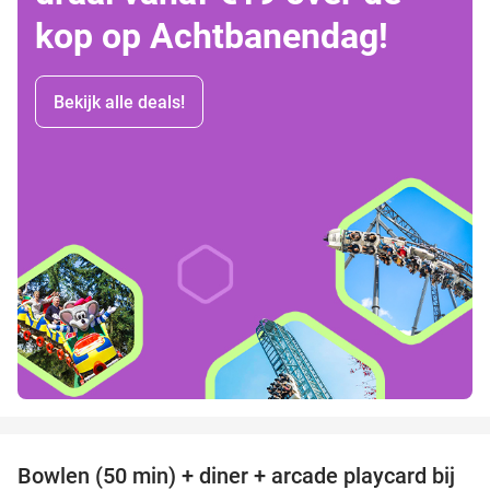
kop op Achtbanendag!
Bekijk alle deals!
favorite_border
Bowlen (50 min) + diner + arcade playcard bij
38%