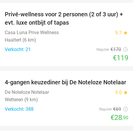
Privé-wellness voor 2 personen (2 of 3 uur) +
30%
evt. luxe ontbijt of tapas
Casa Luna Prive Wellness
9.7
star
Haaltert (6 km)
Verkocht: 21
€170
Regulier
€119
favorite_border
4-gangen keuzediner bij De Noteloze Notelaar
58%
De Noteloze Notelaar
9.0
star
Wetteren (9 km)
Verkocht: 388
€69
Regulier
€28
,90
favorite_border