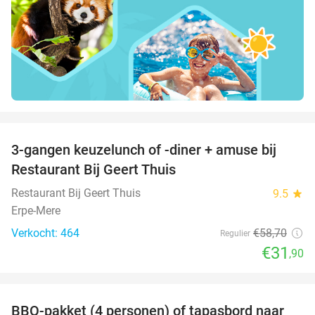
favorite_border
3-gangen keuzelunch of -diner + amuse bij
46%
Restaurant Bij Geert Thuis
Restaurant Bij Geert Thuis
9.5
star
Erpe-Mere
Verkocht: 464
€58
,70
Regulier
€31
,90
favorite_border
BBQ-pakket (4 personen) of tapasbord naar