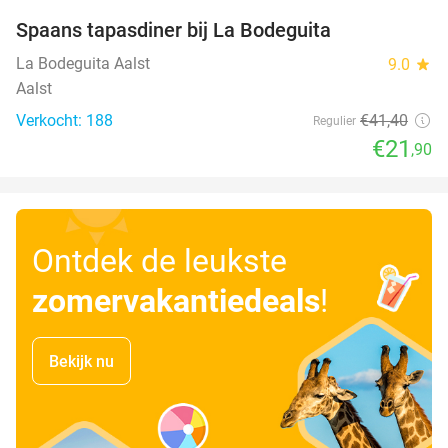
Spaans tapasdiner bij La Bodeguita
47%
La Bodeguita Aalst
9.0
star
Aalst
Verkocht: 188
€41
,40
Regulier
€21
,90
Ontdek de leukste
zomervakantiedeals
!
Bekijk nu