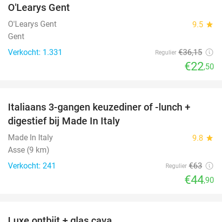
O'Learys Gent
O'Learys Gent
9.5
star
Gent
Verkocht: 1.331
€36
,15
Regulier
€22
,50
favorite_border
Italiaans 3-gangen keuzediner of -lunch +
29%
digestief bij Made In Italy
Made In Italy
9.8
star
Asse (9 km)
Verkocht: 241
€63
Regulier
€44
,90
favorite_border
Luxe ontbijt + glas cava