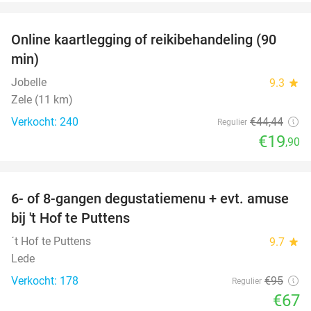
favorite_border
Online kaartlegging of reikibehandeling (90
55%
min)
Jobelle
9.3
star
Zele (11 km)
Verkocht: 240
€44
,44
Regulier
€19
,90
favorite_border
6- of 8-gangen degustatiemenu + evt. amuse
29%
bij 't Hof te Puttens
´t Hof te Puttens
9.7
star
Lede
Verkocht: 178
€95
Regulier
€67