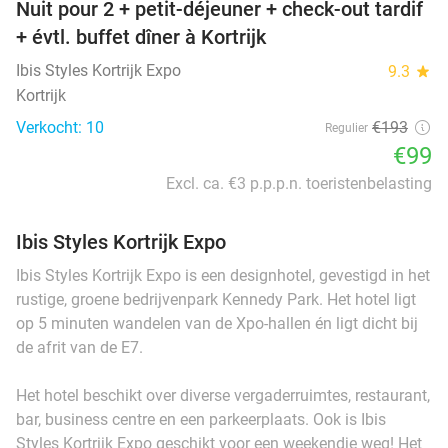
Nuit pour 2 + petit-déjeuner + check-out tardif
+ évtl. buffet dîner à Kortrijk
Ibis Styles Kortrijk Expo
9.3
star
Kortrijk
Verkocht: 10
€193
Regulier
€99
Excl. ca. €3 p.p.p.n. toeristenbelasting
Ibis Styles Kortrijk Expo
Ibis Styles Kortrijk Expo is een designhotel, gevestigd in het
rustige, groene bedrijvenpark Kennedy Park. Het hotel ligt
op 5 minuten wandelen van de Xpo-hallen én ligt dicht bij
de afrit van de E7.
Het hotel beschikt over diverse vergaderruimtes, restaurant,
bar, business centre en een parkeerplaats. Ook is Ibis
Styles Kortrijk Expo geschikt voor een weekendje weg! Het