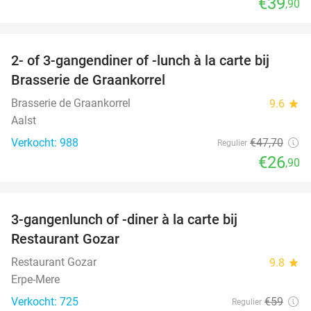
€39
,90
favorite_border
2- of 3-gangendiner of -lunch à la carte bij
44%
Brasserie de Graankorrel
Brasserie de Graankorrel
9.6
star
Aalst
Verkocht: 988
€47
,70
Regulier
€26
,90
favorite_border
3-gangenlunch of -diner à la carte bij
49%
Restaurant Gozar
Restaurant Gozar
9.8
star
Erpe-Mere
Verkocht: 725
€59
Regulier