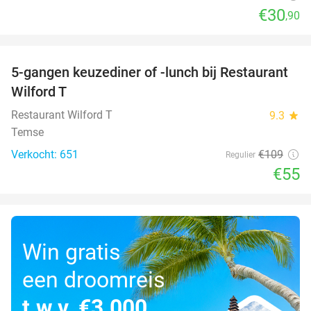
€30
,90
favorite_border
5-gangen keuzediner of -lunch bij Restaurant
50%
Wilford T
Restaurant Wilford T
9.3
star
Temse
Verkocht: 651
€109
Regulier
€55
Win gratis
een droomreis
t.w.v. €3.000