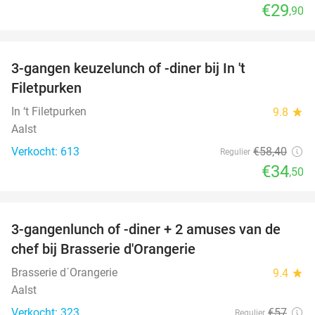
€29
,90
favorite_border
3-gangen keuzelunch of -diner bij In 't
41%
Filetpurken
In ‘t Filetpurken
9.8
star
Aalst
Verkocht: 613
€58
,40
Regulier
€34
,50
favorite_border
3-gangenlunch of -diner + 2 amuses van de
48%
chef bij Brasserie d'Orangerie
Brasserie d´Orangerie
9.4
star
Aalst
Verkocht: 323
€57
Regulier