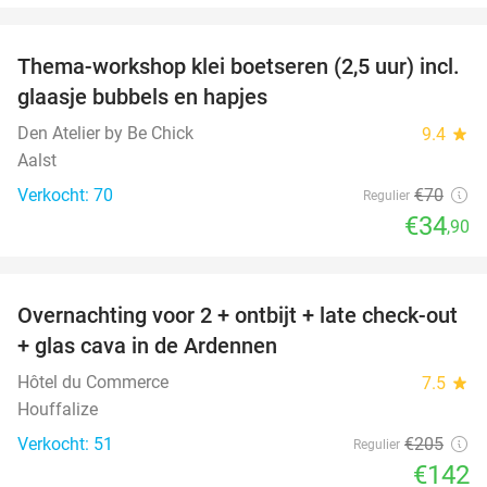
favorite_border
Thema-workshop klei boetseren (2,5 uur) incl.
50%
glaasje bubbels en hapjes
Den Atelier by Be Chick
9.4
star
Aalst
Verkocht: 70
€70
Regulier
€34
,90
favorite_border
Overnachting voor 2 + ontbijt + late check-out
31%
+ glas cava in de Ardennen
Hôtel du Commerce
7.5
star
Houffalize
Verkocht: 51
€205
Regulier
€142