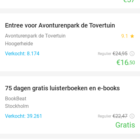
favorite_border
Entree voor Avonturenpark de Tovertuin
34%
Avonturenpark de Tovertuin
9.1
star
Hoogerheide
Verkocht: 8.174
€24
,95
Regulier
€16
,50
favorite_border
100%
75 dagen gratis luisterboeken en e-books
BookBeat
Stockholm
Verkocht: 39.261
€22
,47
Regulier
Gratis
favorite_border