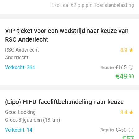
Excl. ca. €2 p.p.p.n. toeristenbelasting
favorite_border
VIP-ticket voor een wedstrijd naar keuze van
70%
RSC Anderlecht
RSC Anderlecht
8.9
star
Anderlecht
Verkocht: 364
€165
Regulier
€49
,90
favorite_border
(Lipo) HIFU-faceliftbehandeling naar keuze
87%
Good Looking
8.4
star
Groot-Bijgaarden (13 km)
Verkocht: 14
€450
Regulier
€57