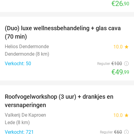
€26
,90
favorite_border
(Duo) luxe wellnessbehandeling + glas cava
50%
(70 min)
Helios Dendermonde
10.0
star
Dendermonde (8 km)
Verkocht: 50
€100
Regulier
€49
,99
favorite_border
Roofvogelworkshop (3 uur) + drankjes en
49%
versnaperingen
Valkerij De Kaproen
10.0
star
Lede (8 km)
Verkocht: 721
€60
Regulier