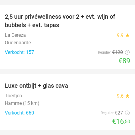
favorite_border
2,5 uur privéwellness voor 2 + evt. wijn of
26%
bubbels + evt. tapas
La Cereza
9.9
star
Oudenaarde
Verkocht: 157
€120
Regulier
€89
favorite_border
Luxe ontbijt + glas cava
39%
Toertjen
9.6
star
Hamme (15 km)
Verkocht: 660
€27
Regulier
€16
,50