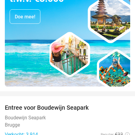
Doe mee!
favorite_border
Entree voor Boudewijn Seapark
35%
Boudewijn Seapark
Brugge
Verkocht: 3.914
€33
Regulier