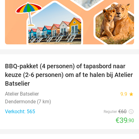
favorite_border
BBQ-pakket (4 personen) of tapasbord naar
34%
keuze (2-6 personen) om af te halen bij Atelier
Batselier
Atelier Batselier
9.9
star
Dendermonde (7 km)
Verkocht: 565
€60
Regulier
€39
,90
favorite_border