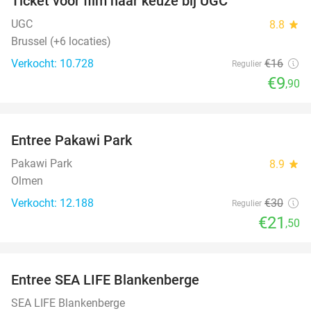
Ticket voor film naar keuze bij UGC
38%
UGC
8.8
star
Brussel (+6 locaties)
Verkocht: 10.728
€16
Regulier
€9
,90
favorite_border
Entree Pakawi Park
28%
Pakawi Park
8.9
star
Olmen
Verkocht: 12.188
€30
Regulier
€21
,50
favorite_border
Entree SEA LIFE Blankenberge
20%
SEA LIFE Blankenberge