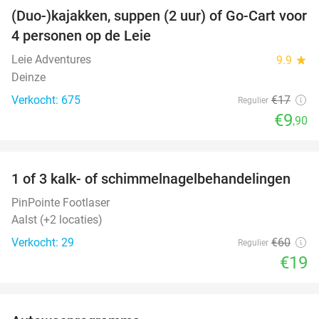
(Duo-)kajakken, suppen (2 uur) of Go-Cart voor
42%
4 personen op de Leie
Leie Adventures
9.9
star
Deinze
Verkocht: 675
€17
Regulier
€9
,90
favorite_border
1 of 3 kalk- of schimmelnagelbehandelingen
68%
PinPointe Footlaser
Aalst (+2 locaties)
Verkocht: 29
€60
Regulier
€19
favorite_border