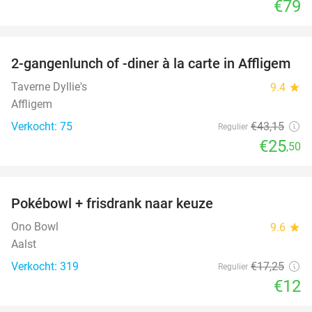
€79
favorite_border
2-gangenlunch of -diner à la carte in Affligem
41%
Taverne Dyllie's
9.4
star
Affligem
Verkocht: 75
€43
,15
Regulier
€25
,50
favorite_border
Pokébowl + frisdrank naar keuze
30%
Ono Bowl
9.6
star
Aalst
Verkocht: 319
€17
,25
Regulier
€12
favorite_border