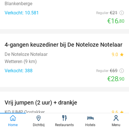
Blankenberge
Verkocht: 10.581
€21
Regulier
€16
,80
favorite_border
4-gangen keuzediner bij De Noteloze Notelaar
58%
De Noteloze Notelaar
9.0
star
Wetteren (9 km)
Verkocht: 388
€69
Regulier
€28
,90
favorite_border
Vrij jumpen (2 uur) + drankje
30%
KOJUMP Oostakker
9.6
star
Gent
Home
Dichtbij
Restaurants
Hotels
Menu
Verkocht: 783
€23
,50
Regulier