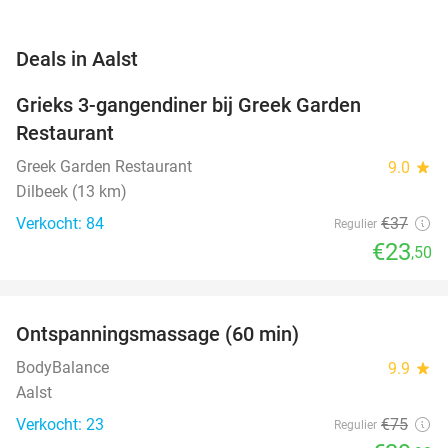
favorite_border
Deals in Aalst
Grieks 3-gangendiner bij Greek Garden
36%
Restaurant
Greek Garden Restaurant
9.0
star
Dilbeek (13 km)
Verkocht: 84
€37
Regulier
€23
,50
favorite_border
Ontspanningsmassage (60 min)
47%
BodyBalance
9.9
star
Aalst
Verkocht: 23
€75
Regulier