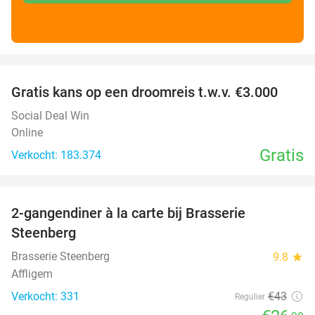
favorite_border
Gratis kans op een droomreis t.w.v. €3.000
Social Deal Win
Online
Gratis
Verkocht: 183.374
favorite_border
2-gangendiner à la carte bij Brasserie
37%
Steenberg
Brasserie Steenberg
9.8
star
Affligem
Verkocht: 331
€43
Regulier