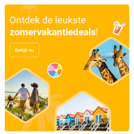
Ontdek de leukste
zomervakantiedeals
!
Bekijk nu