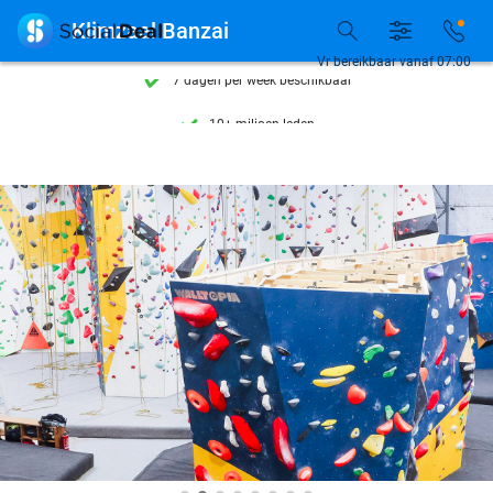
Ontdek 15.000+ deals

Klimzaal Banzai
7 dagen per week beschikbaar
Vr bereikbaar vanaf 07:00
10+ miljoen leden
9,4
op basis van
205.955 reviews
Ontdek 15.000+ deals
7 dagen per week beschikbaar
10+ miljoen leden