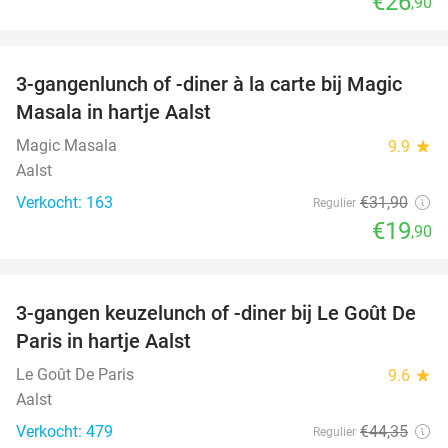
€26
,90
favorite_border
3-gangenlunch of -diner à la carte bij Magic
38%
Masala in hartje Aalst
Magic Masala
9.9
star
Aalst
Verkocht: 163
€31
,90
Regulier
€19
,90
favorite_border
3-gangen keuzelunch of -diner bij Le Goût De
39%
Paris in hartje Aalst
Le Goût De Paris
9.6
star
Aalst
Verkocht: 479
€44
,35
Regulier