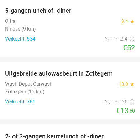
5-gangenlunch of -diner
45%
Oltra
9.4
star
Ninove (9 km)
Verkocht: 534
€94
Regulier
€52
favorite_border
Uitgebreide autowasbeurt in Zottegem
32%
Wash Depot Carwash
10.0
star
Zottegem (12 km)
Verkocht: 761
€20
Regulier
€13
,60
favorite_border
2- of 3-gangen keuzelunch of -diner
50%