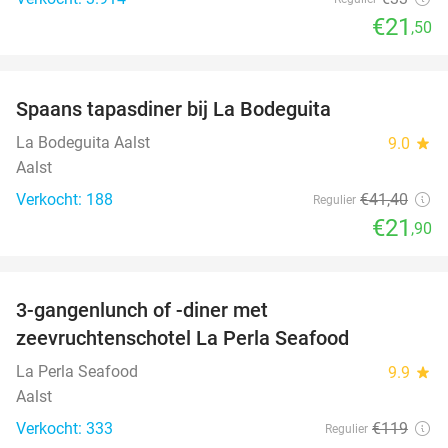
€21
,50
favorite_border
Spaans tapasdiner bij La Bodeguita
47%
La Bodeguita Aalst
9.0
star
Aalst
Verkocht: 188
€41
,40
Regulier
€21
,90
favorite_border
3-gangenlunch of -diner met
34%
zeevruchtenschotel La Perla Seafood
La Perla Seafood
9.9
star
Aalst
Verkocht: 333
€119
Regulier