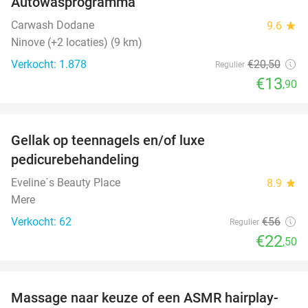
Autowasprogramma
32%
Carwash Dodane
9.6
star
Ninove (+2 locaties) (9 km)
Verkocht: 1.878
€20
,50
Regulier
€13
,90
favorite_border
Gellak op teennagels en/of luxe
60%
pedicurebehandeling
Eveline´s Beauty Place
8.9
star
Mere
Verkocht: 62
€56
Regulier
€22
,50
favorite_border
Massage naar keuze of een ASMR hairplay-
43%