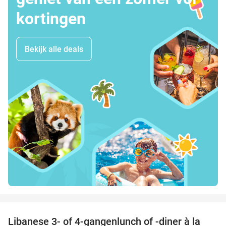
kortingen
Bekijk alle deals
favorite_border
Libanese 3- of 4-gangenlunch of -diner à la
44%