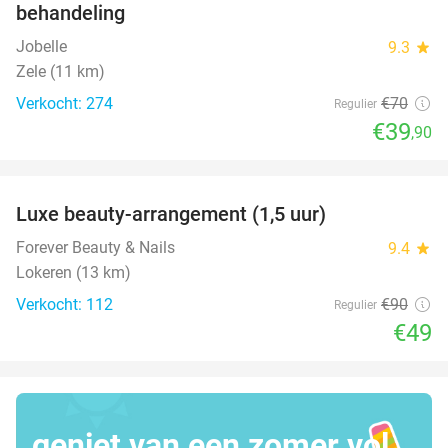
behandeling
Jobelle
9.3
star
Zele (11 km)
Verkocht: 274
€70
Regulier
€39
,90
favorite_border
Luxe beauty-arrangement (1,5 uur)
46%
Forever Beauty & Nails
9.4
star
Lokeren (13 km)
Verkocht: 112
€90
Regulier
€49
geniet van een zomer vol