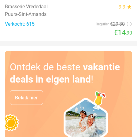
Brasserie Vrededaal
9.9
star
Puurs-Sint-Amands
Verkocht: 615
€29
,80
Regulier
€14
,90
Ontdek de beste
vakantie
deals in eigen land
!
Bekijk hier