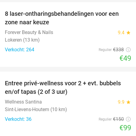
8 laser-ontharingsbehandelingen voor een
86%
zone naar keuze
Forever Beauty & Nails
9.4
star
Lokeren (13 km)
Verkocht: 264
€338
Regulier
€49
favorite_border
Entree privé-wellness voor 2 + evt. bubbels
34%
en/of tapas (2 of 3 uur)
Wellness Santina
9.9
star
Sint-Lievens-Houtem (10 km)
Verkocht: 36
€150
Regulier
€99