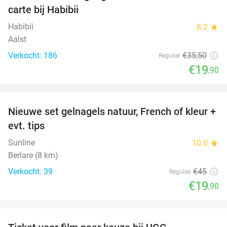
carte bij Habibii
Habibii
8.2
star
Aalst
Verkocht: 186
€35
,50
Regulier
€19
,90
favorite_border
Nieuwe set gelnagels natuur, French of kleur +
56%
evt. tips
Sunline
10.0
star
Berlare (8 km)
Verkocht: 39
€45
Regulier
€19
,90
favorite_border