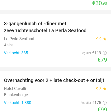
€30
,90
favorite_border
3-gangenlunch of -diner met
34%
zeevruchtenschotel La Perla Seafood
La Perla Seafood
9.9
star
Aalst
Verkocht: 335
€119
Regulier
€79
favorite_border
Overnachting voor 2 + late check-out + ontbijt
43%
Hotel Cavalli
9.3
star
Blankenberge
Verkocht: 1.380
€175
Regulier
€99