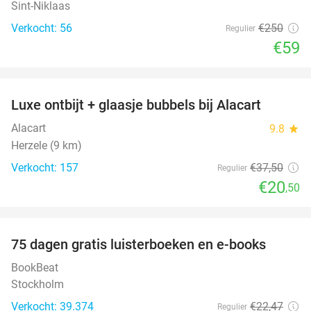
Sint-Niklaas
Verkocht: 56
€250
Regulier
€59
favorite_border
Luxe ontbijt + glaasje bubbels bij Alacart
45%
Alacart
9.8
star
Herzele (9 km)
Verkocht: 157
€37
,50
Regulier
€20
,50
favorite_border
100%
75 dagen gratis luisterboeken en e-books
BookBeat
Stockholm
Verkocht: 39.374
€22
,47
Regulier