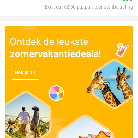
Excl. ca. €2,50 p.p.p.n. toeristenbelasting
Ontdek de leukste
zomervakantiedeals
!
Bekijk nu