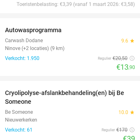
Toeristenbelasting: €3,39 (vanaf 1 maart 2026: €3,58)
favorite_border
Autowasprogramma
32%
Carwash Dodane
9.6
star
Ninove (+2 locaties) (9 km)
Verkocht: 1.950
€20
,50
Regulier
€13
,90
favorite_border
Cryolipolyse-afslankbehandeling(en) bij Be
77%
Someone
Be Someone
10.0
star
Nieuwerkerken
Verkocht: 61
€170
Regulier
€39