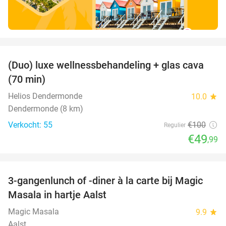
favorite_border
(Duo) luxe wellnessbehandeling + glas cava
50%
(70 min)
Helios Dendermonde
10.0
star
Dendermonde (8 km)
Verkocht: 55
€100
Regulier
€49
,99
favorite_border
3-gangenlunch of -diner à la carte bij Magic
38%
Masala in hartje Aalst
Magic Masala
9.9
star
Aalst