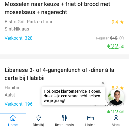
Mosselen naar keuze + friet of brood met
53%
mosselsaus + nagerecht
Bistro-Grill Park en Laan
9.4
star
Sint-Niklaas
Verkocht: 328
€48
Regulier
€22
,50
favorite_border
Libanese 3- of 4-gangenlunch of -diner à la
35%
carte bij Habibii
Habibii
8.2
star
Aalst
Verkocht: 196
€35
,50
Regulier
€22
,90
favorite_border
Home
Dichtbij
Restaurants
Hotels
Menu