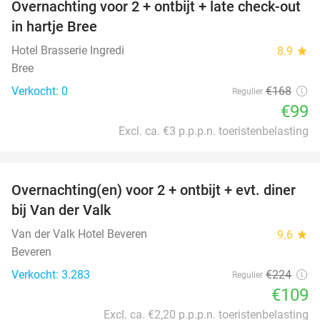
Overnachting voor 2 + ontbijt + late check-out
41%
NEW
in hartje Bree
TODAY
Hotel Brasserie Ingredi
8.9
star
Bree
Verkocht: 0
€168
Regulier
€99
Excl. ca. €3 p.p.p.n. toeristenbelasting
favorite_border
Overnachting(en) voor 2 + ontbijt + evt. diner
51%
bij Van der Valk
Van der Valk Hotel Beveren
9.6
star
Beveren
Verkocht: 3.283
€224
Regulier
€109
Excl. ca. €2,20 p.p.p.n. toeristenbelasting