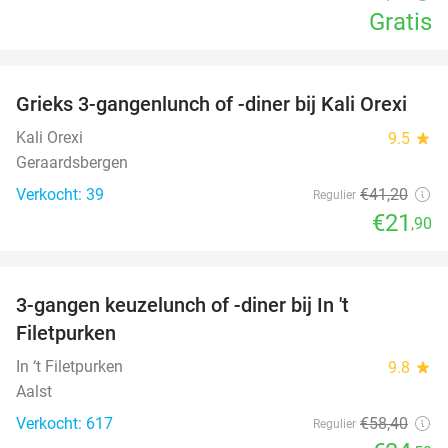
Gratis
favorite_border
Grieks 3-gangenlunch of -diner bij Kali Orexi
47%
Kali Orexi
9.5
star
Geraardsbergen
Verkocht: 39
€41
,20
Regulier
€21
,90
favorite_border
3-gangen keuzelunch of -diner bij In 't
41%
Filetpurken
In ‘t Filetpurken
9.8
star
Aalst
Verkocht: 617
€58
,40
Regulier