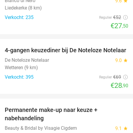
Bianco di Nero
9.6
star
Liedekerke (8 km)
Verkocht: 235
€52
Regulier
€27
,50
favorite_border
4-gangen keuzediner bij De Noteloze Notelaar
58%
De Noteloze Notelaar
9.0
star
Wetteren (9 km)
Verkocht: 395
€69
Regulier
€28
,90
favorite_border
Permanente make-up naar keuze +
76%
nabehandeling
Beauty & Bridal by Visagie Cigdem
9.1
star