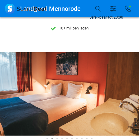
Ontdek 15.000+ deals

Landgoed Mennorode
7 dagen per week beschikbaar
Bereikbaar tot 23:00
10+ miljoen leden
9,4
op basis van
206.424 reviews
Ontdek 15.000+ deals
7 dagen per week beschikbaar
10+ miljoen leden