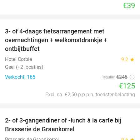
€39
favorite_border
3- of 4-daags fietsarrangement met
49%
overnachtingen + welkomstdrankje +
ontbijtbuffet
Hotel Corbie
9.2
star
Geel (+2 locaties)
Verkocht: 165
€245
Regulier
€125
Excl. ca. €2,50 p.p.p.n. toeristenbelasting
favorite_border
2- of 3-gangendiner of -lunch à la carte bij
44%
Brasserie de Graankorrel
Brasserie de Graankorrel
9.6
star