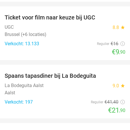
favorite_border
Ticket voor film naar keuze bij UGC
38%
UGC
8.8
star
Brussel (+6 locaties)
Verkocht: 13.133
€16
Regulier
€9
,90
favorite_border
Spaans tapasdiner bij La Bodeguita
47%
La Bodeguita Aalst
9.0
star
Aalst
Verkocht: 197
€41
,40
Regulier
€21
,90
favorite_border