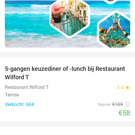
favorite_border
5-gangen keuzediner of -lunch bij Restaurant
47%
Wilford T
Restaurant Wilford T
9.4
star
Temse
Verkocht: 664
€109
Regulier
€58
favorite_border