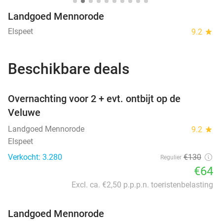
Landgoed Mennorode
Elspeet
9.2
star
Beschikbare deals
favorite_border
Overnachting voor 2 + evt. ontbijt op de
Veluwe
Landgoed Mennorode
9.2
star
Elspeet
Verkocht: 3.280
€130
Regulier
€64
Excl. ca. €2,50 p.p.p.n. toeristenbelasting
Landgoed Mennorode