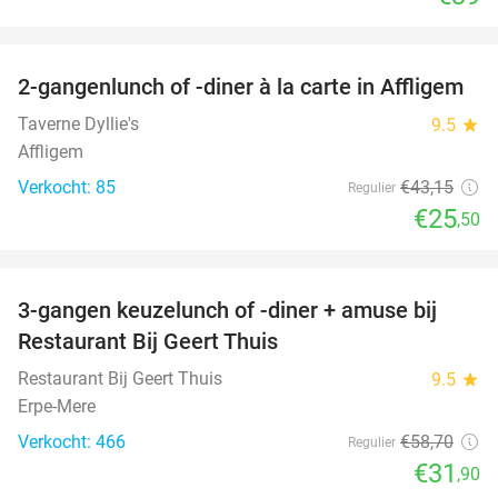
favorite_border
2-gangenlunch of -diner à la carte in Affligem
41%
Taverne Dyllie's
9.5
star
Affligem
Verkocht: 85
€43
,15
Regulier
€25
,50
favorite_border
3-gangen keuzelunch of -diner + amuse bij
46%
Restaurant Bij Geert Thuis
Restaurant Bij Geert Thuis
9.5
star
Erpe-Mere
Verkocht: 466
€58
,70
Regulier
€31
,90