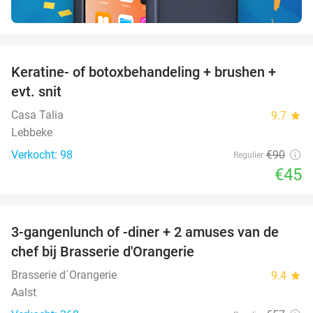
favorite_border
Keratine- of botoxbehandeling + brushen +
50%
evt. snit
Casa Talia
9.7
star
Lebbeke
Verkocht: 98
€90
Regulier
€45
favorite_border
3-gangenlunch of -diner + 2 amuses van de
48%
chef bij Brasserie d'Orangerie
Brasserie d´Orangerie
9.4
star
Aalst