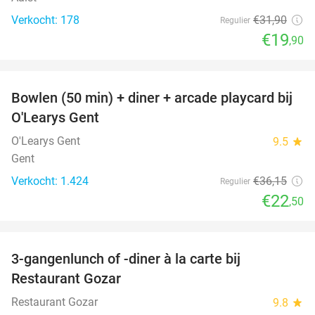
Verkocht: 178
€31
,90
Regulier
€19
,90
favorite_border
Bowlen (50 min) + diner + arcade playcard bij
38%
O'Learys Gent
O'Learys Gent
9.5
star
Gent
Verkocht: 1.424
€36
,15
Regulier
€22
,50
favorite_border
3-gangenlunch of -diner à la carte bij
49%
Restaurant Gozar
Restaurant Gozar
9.8
star