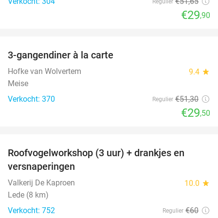
Verkocht: 304
€51
,65
Regulier
€29
,90
favorite_border
3-gangendiner à la carte
42%
Hofke van Wolvertem
9.4
star
Meise
Verkocht: 370
€51
,30
Regulier
€29
,50
favorite_border
Roofvogelworkshop (3 uur) + drankjes en
49%
versnaperingen
Valkerij De Kaproen
10.0
star
Lede (8 km)
Verkocht: 752
€60
Regulier