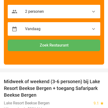
Zoek Restaurant
favorite_border
Midweek of weekend (3-6 personen) bij Lake
53%
Resort Beekse Bergen + toegang Safaripark
Beekse Bergen
Lake Resort Beekse Bergen
9.1
star