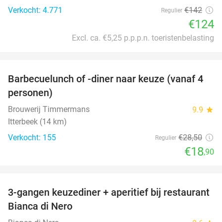
Verkocht: 4.771
€142
Regulier
€124
Excl. ca. €5,25 p.p.p.n. toeristenbelasting
favorite_border
Barbecuelunch of -diner naar keuze (vanaf 4
34%
personen)
Brouwerij Timmermans
9.9
star
Itterbeek (14 km)
Verkocht: 155
€28
,50
Regulier
€18
,90
favorite_border
3-gangen keuzediner + aperitief bij restaurant
47%
Bianca di Nero