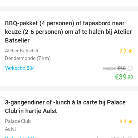
favorite_border
BBQ-pakket (4 personen) of tapasbord naar
34%
keuze (2-6 personen) om af te halen bij Atelier
Batselier
Atelier Batselier
9.9
star
Dendermonde (7 km)
Verkocht: 584
€60
Regulier
€39
,90
favorite_border
3-gangendiner of -lunch à la carte bij Palace
42%
Club in hartje Aalst
Palace Club
9.8
star
Aalst