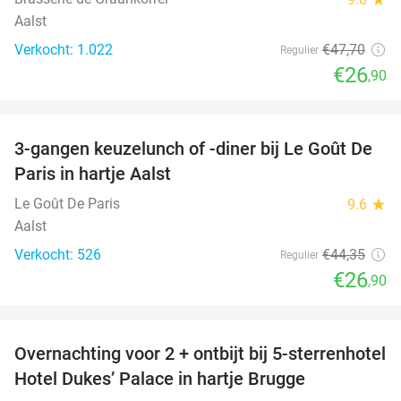
Aalst
Verkocht: 1.022
€47
,70
Regulier
€26
,90
favorite_border
3-gangen keuzelunch of -diner bij Le Goût De
39%
Paris in hartje Aalst
Le Goût De Paris
9.6
star
Aalst
Verkocht: 526
€44
,35
Regulier
€26
,90
favorite_border
Overnachting voor 2 + ontbijt bij 5-sterrenhotel
48%
Hotel Dukes’ Palace in hartje Brugge