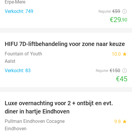
Erpe-Mere
Verkocht: 749
€59
Regulier
€29
,90
favorite_border
HIFU 7D-liftbehandeling voor zone naar keuze
70%
Fountain of Youth
10.0
star
Aalst
Verkocht: 83
€150
Regulier
€45
favorite_border
Luxe overnachting voor 2 + ontbijt en evt.
13%
diner in hartje Eindhoven
Pullman Eindhoven Cocagne
9.8
star
Eindhoven