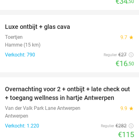
€34
,50
favorite_border
Luxe ontbijt + glas cava
39%
Toertjen
9.7
star
Hamme (15 km)
Verkocht: 790
€27
Regulier
€16
,50
favorite_border
Overnachting voor 2 + ontbijt + late check out
59%
+ toegang wellness in hartje Antwerpen
Van der Valk Park Lane Antwerpen
9.9
star
Antwerpen
Verkocht: 1.220
€282
Regulier
€115