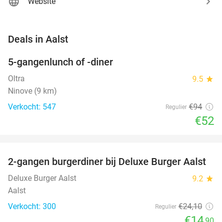
Website
favorite_border
Deals in Aalst
5-gangenlunch of -diner
45%
Oltra
9.5
star
Ninove (9 km)
Verkocht: 547
€94
Regulier
€52
favorite_border
2-gangen burgerdiner bij Deluxe Burger Aalst
38%
Deluxe Burger Aalst
9.2
star
Aalst
Verkocht: 300
€24
,10
Regulier
€14
,90