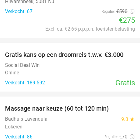
Hilvarenbeek, 5081 NJ
Verkocht: 67
€590
Regulier
€275
Excl. ca. €2,65 p.p.p.n. toeristenbelasting
favorite_border
Gratis kans op een droomreis t.w.v. €3.000
Social Deal Win
Online
Gratis
Verkocht: 189.592
favorite_border
Massage naar keuze (60 tot 120 min)
44%
Badhuis Lavendula
9.8
star
Lokeren
Verkocht: 86
€70
Regulier