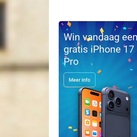
Win vandaag ee
gratis iPhone 17
Pro
Meer info