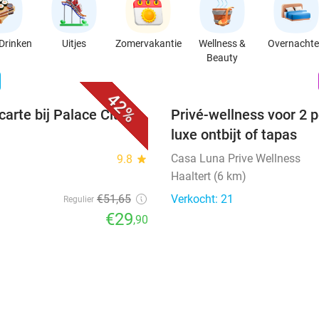
Drinken
Uitjes
Zomervakantie
Wellness &
Overnacht
Beauty
favorite_border
n
42%
carte bij Palace Club in
Privé-wellness voor 2 p
luxe ontbijt of tapas
Casa Luna Prive Wellness
9.8
star
Haaltert (6 km)
€51
,65
Verkocht: 21
Regulier
€29
,90