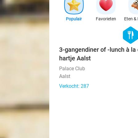
Populair
Favorieten
Eten & 
hexago
food
3-gangendiner of -lunch à la 
hartje Aalst
Palace Club
Aalst
Verkocht: 287