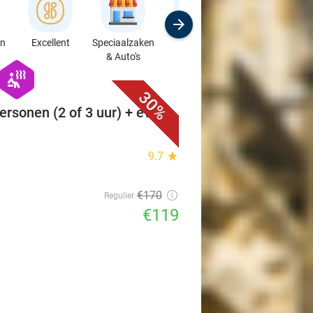
en
Excellent
Speciaalzaken
Sport
Cursussen &
& Auto's
Workshops
favorite_border
hexagon
wellness
30%
ersonen (2 of 3 uur) + evt.
9.7
star
€170
Regulier
€119