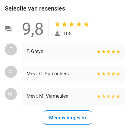
Selectie van recensies
9,8
105
F.
F. Greyn
C.
Mevr. C. Sprenghers
M.
Mevr. M. Vermeulen
Meer weergeven