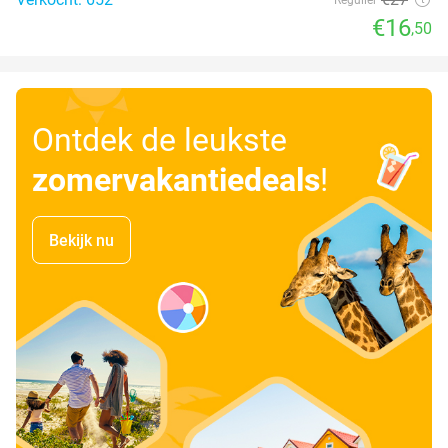
€16
,50
Ontdek de leukste
zomervakantiedeals
!
Bekijk nu