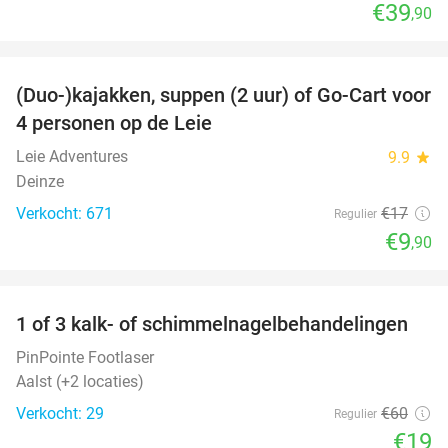
€39
,90
favorite_border
(Duo-)kajakken, suppen (2 uur) of Go-Cart voor
42%
4 personen op de Leie
Leie Adventures
9.9
star
Deinze
Verkocht: 671
€17
Regulier
€9
,90
favorite_border
1 of 3 kalk- of schimmelnagelbehandelingen
68%
PinPointe Footlaser
Aalst (+2 locaties)
Verkocht: 29
€60
Regulier
€19