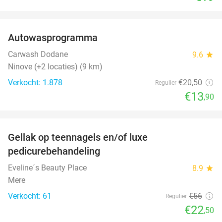
favorite_border
Autowasprogramma
32%
Carwash Dodane
9.6
star
Ninove (+2 locaties) (9 km)
Verkocht: 1.878
€20
,50
Regulier
€13
,90
favorite_border
Gellak op teennagels en/of luxe
60%
pedicurebehandeling
Eveline´s Beauty Place
8.9
star
Mere
Verkocht: 61
€56
Regulier
€22
,50