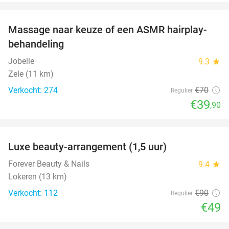
favorite_border
Massage naar keuze of een ASMR hairplay-
43%
behandeling
Jobelle
9.3
star
Zele (11 km)
Verkocht: 274
€70
Regulier
€39
,90
favorite_border
Luxe beauty-arrangement (1,5 uur)
46%
Forever Beauty & Nails
9.4
star
Lokeren (13 km)
Verkocht: 112
€90
Regulier
€49