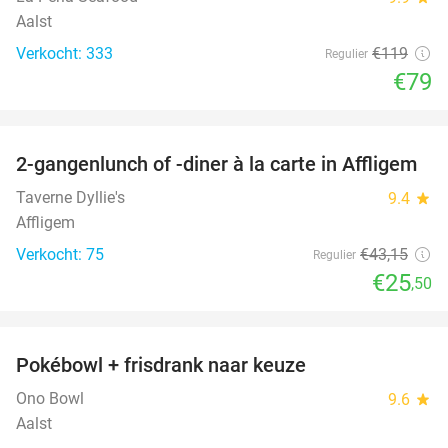
Aalst
Verkocht: 333
€119
Regulier
€79
favorite_border
2-gangenlunch of -diner à la carte in Affligem
41%
Taverne Dyllie's
9.4
star
Affligem
Verkocht: 75
€43
,15
Regulier
€25
,50
favorite_border
Pokébowl + frisdrank naar keuze
30%
Ono Bowl
9.6
star
Aalst