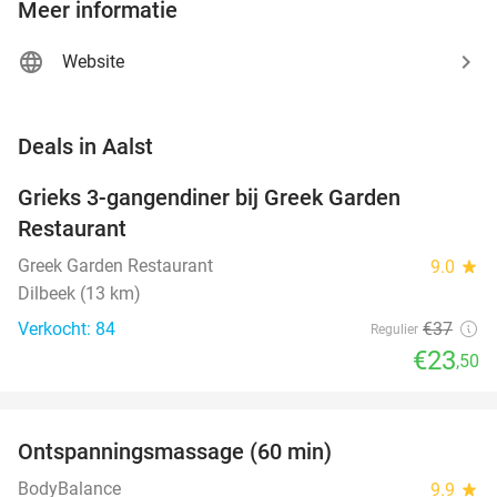
Meer informatie
Website
favorite_border
Deals in Aalst
Grieks 3-gangendiner bij Greek Garden
36%
Restaurant
Greek Garden Restaurant
9.0
star
Dilbeek (13 km)
Verkocht: 84
€37
Regulier
€23
,50
favorite_border
Ontspanningsmassage (60 min)
47%
BodyBalance
9.9
star