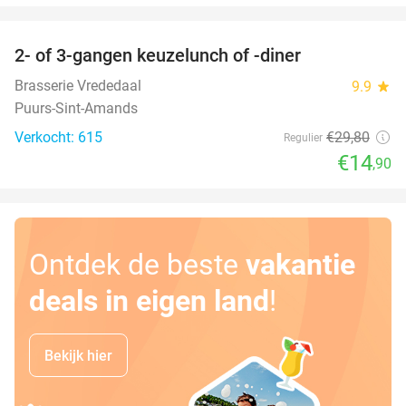
favorite_border
2- of 3-gangen keuzelunch of -diner
50%
Brasserie Vrededaal
9.9
star
Puurs-Sint-Amands
Verkocht: 615
€29
,80
Regulier
€14
,90
Ontdek de beste
vakantie
deals in eigen land
!
Bekijk hier