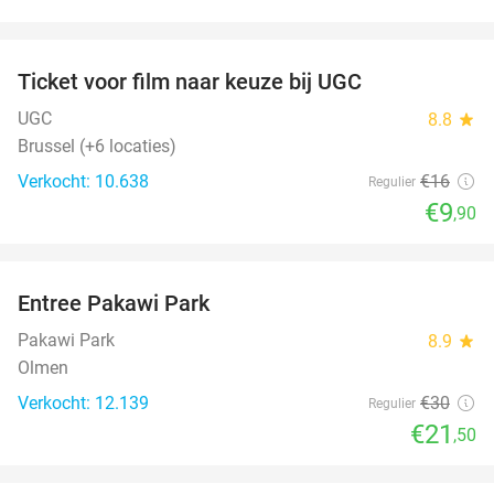
favorite_border
Ticket voor film naar keuze bij UGC
38%
UGC
8.8
star
Brussel (+6 locaties)
Verkocht: 10.638
€16
Regulier
€9
,90
favorite_border
Entree Pakawi Park
28%
Pakawi Park
8.9
star
Olmen
Verkocht: 12.139
€30
Regulier
€21
,50
favorite_border