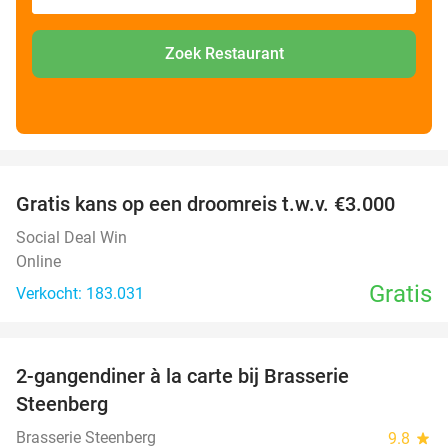
Zoek Restaurant
favorite_border
Gratis kans op een droomreis t.w.v. €3.000
Social Deal Win
Online
Gratis
Verkocht: 183.031
favorite_border
2-gangendiner à la carte bij Brasserie
37%
Steenberg
Brasserie Steenberg
9.8
star