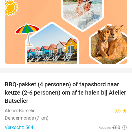
favorite_border
BBQ-pakket (4 personen) of tapasbord naar
34%
keuze (2-6 personen) om af te halen bij Atelier
Batselier
Atelier Batselier
9.9
star
Dendermonde (7 km)
Verkocht: 564
€60
Regulier