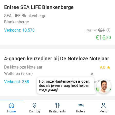
Entree SEA LIFE Blankenberge
20%
SEA LIFE Blankenberge
Blankenberge
Verkocht: 10.570
€21
Regulier
€16
,80
favorite_border
4-gangen keuzediner bij De Noteloze Notelaar
58%
De Noteloze Notelaar
9.0
star
Wetteren (9 km)
Verkocht: 388
€69
Regulier
€28
,90
favorite_border
Vrij jumpen (2 uur) + drankje
30%
Home
Dichtbij
Restaurants
Hotels
Menu