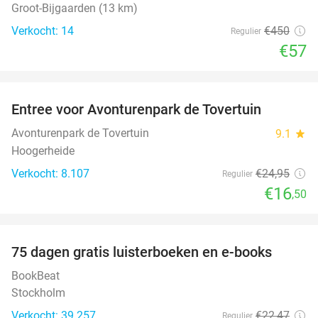
Groot-Bijgaarden (13 km)
Verkocht: 14
€450
Regulier
€57
favorite_border
Entree voor Avonturenpark de Tovertuin
34%
Avonturenpark de Tovertuin
9.1
star
Hoogerheide
Verkocht: 8.107
€24
,95
Regulier
€16
,50
favorite_border
100%
75 dagen gratis luisterboeken en e-books
BookBeat
Stockholm
Verkocht: 39.257
€22
,47
Regulier