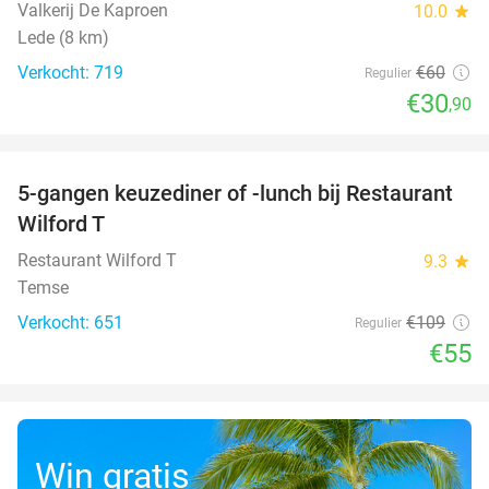
Valkerij De Kaproen
10.0
star
Lede (8 km)
Verkocht: 719
€60
Regulier
€30
,90
favorite_border
5-gangen keuzediner of -lunch bij Restaurant
50%
Wilford T
Restaurant Wilford T
9.3
star
Temse
Verkocht: 651
€109
Regulier
€55
Win gratis