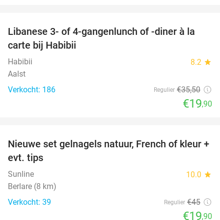
favorite_border
Libanese 3- of 4-gangenlunch of -diner à la
44%
carte bij Habibii
Habibii
8.2
star
Aalst
Verkocht: 186
€35
,50
Regulier
€19
,90
favorite_border
Nieuwe set gelnagels natuur, French of kleur +
56%
evt. tips
Sunline
10.0
star
Berlare (8 km)
Verkocht: 39
€45
Regulier
€19
,90