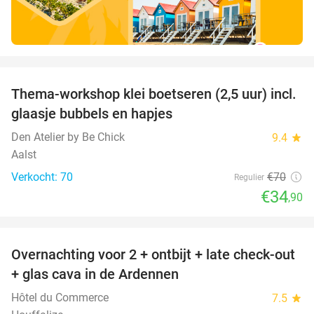
favorite_border
Thema-workshop klei boetseren (2,5 uur) incl.
50%
glaasje bubbels en hapjes
Den Atelier by Be Chick
9.4
star
Aalst
Verkocht: 70
€70
Regulier
€34
,90
favorite_border
Overnachting voor 2 + ontbijt + late check-out
31%
+ glas cava in de Ardennen
Hôtel du Commerce
7.5
star