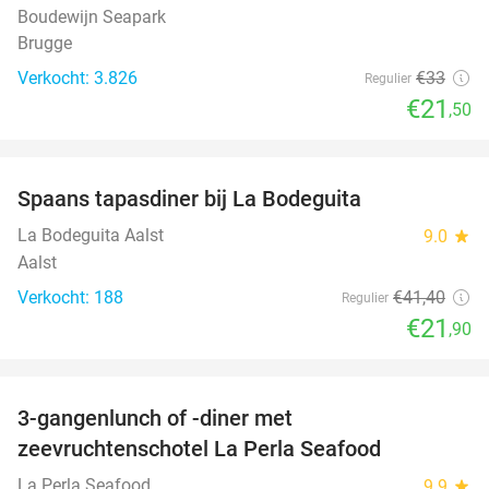
Boudewijn Seapark
Brugge
Verkocht: 3.826
€33
Regulier
€21
,50
favorite_border
Spaans tapasdiner bij La Bodeguita
47%
La Bodeguita Aalst
9.0
star
Aalst
Verkocht: 188
€41
,40
Regulier
€21
,90
favorite_border
3-gangenlunch of -diner met
34%
zeevruchtenschotel La Perla Seafood
La Perla Seafood
9.9
star