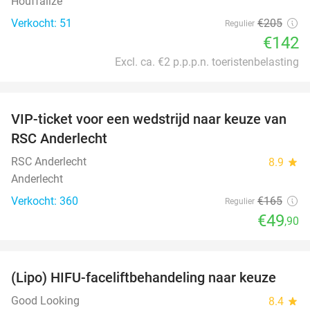
Houffalize
Verkocht: 51
€205
Regulier
€142
Excl. ca. €2 p.p.p.n. toeristenbelasting
favorite_border
VIP-ticket voor een wedstrijd naar keuze van
70%
RSC Anderlecht
RSC Anderlecht
8.9
star
Anderlecht
Verkocht: 360
€165
Regulier
€49
,90
favorite_border
(Lipo) HIFU-faceliftbehandeling naar keuze
87%
Good Looking
8.4
star