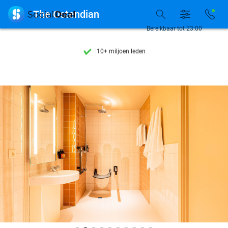
Ontdek 15.000+ deals

The Ostendian
7 dagen per week beschikbaar
Bereikbaar tot 23:00
10+ miljoen leden
9,4
op basis van
205.924 reviews
Ontdek 15.000+ deals
7 dagen per week beschikbaar
10+ miljoen leden