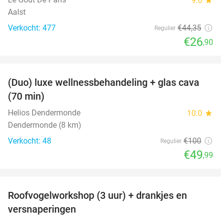
9.6
Aalst
Verkocht: 477
€44
,35
Regulier
€26
,90
favorite_border
(Duo) luxe wellnessbehandeling + glas cava
50%
(70 min)
Helios Dendermonde
10.0
star
Dendermonde (8 km)
Verkocht: 48
€100
Regulier
€49
,99
favorite_border
Roofvogelworkshop (3 uur) + drankjes en
49%
versnaperingen