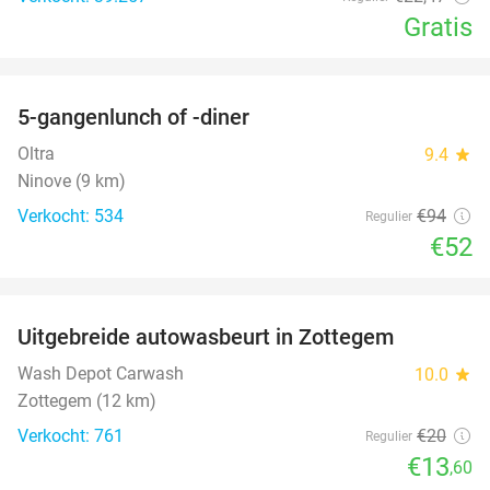
Gratis
favorite_border
5-gangenlunch of -diner
45%
Oltra
9.4
star
Ninove (9 km)
Verkocht: 534
€94
Regulier
€52
favorite_border
Uitgebreide autowasbeurt in Zottegem
32%
Wash Depot Carwash
10.0
star
Zottegem (12 km)
Verkocht: 761
€20
Regulier
€13
,60