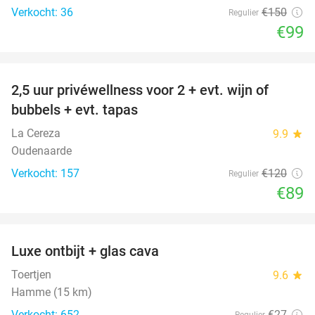
Verkocht: 36
€150
Regulier
€99
favorite_border
2,5 uur privéwellness voor 2 + evt. wijn of
26%
bubbels + evt. tapas
La Cereza
9.9
star
Oudenaarde
Verkocht: 157
€120
Regulier
€89
favorite_border
Luxe ontbijt + glas cava
39%
Toertjen
9.6
star
Hamme (15 km)
Verkocht: 652
€27
Regulier