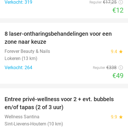
Verkocht: 319
€17
,25
Regulier
€12
favorite_border
8 laser-ontharingsbehandelingen voor een
86%
zone naar keuze
Forever Beauty & Nails
9.4
star
Lokeren (13 km)
Verkocht: 264
€338
Regulier
€49
favorite_border
Entree privé-wellness voor 2 + evt. bubbels
34%
en/of tapas (2 of 3 uur)
Wellness Santina
9.9
star
Sint-Lievens-Houtem (10 km)