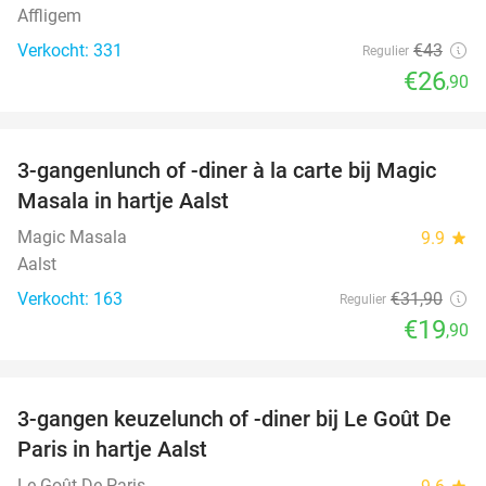
Affligem
Verkocht: 331
€43
Regulier
€26
,90
favorite_border
3-gangenlunch of -diner à la carte bij Magic
38%
Masala in hartje Aalst
Magic Masala
9.9
star
Aalst
Verkocht: 163
€31
,90
Regulier
€19
,90
favorite_border
3-gangen keuzelunch of -diner bij Le Goût De
39%
Paris in hartje Aalst
Le Goût De Paris
star