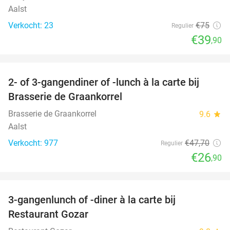
Aalst
Verkocht: 23
€75
Regulier
€39
,90
favorite_border
2- of 3-gangendiner of -lunch à la carte bij
44%
Brasserie de Graankorrel
Brasserie de Graankorrel
9.6
star
Aalst
Verkocht: 977
€47
,70
Regulier
€26
,90
favorite_border
3-gangenlunch of -diner à la carte bij
49%
Restaurant Gozar