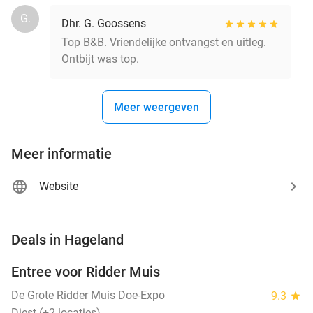
G.
Dhr. G. Goossens
Top B&B. Vriendelijke ontvangst en uitleg.
Ontbijt was top.
Meer weergeven
Meer informatie
Website
favorite_border
Deals in Hageland
Entree voor Ridder Muis
22%
NEW
TODAY
De Grote Ridder Muis Doe-Expo
9.3
star
Diest (+2 locaties)