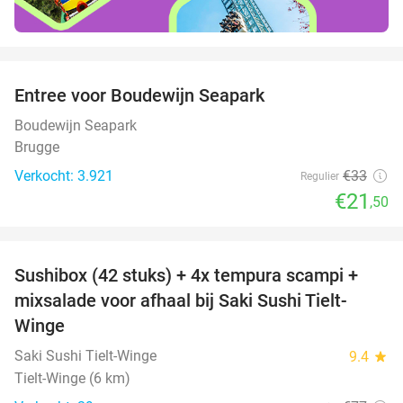
favorite_border
Entree voor Boudewijn Seapark
35%
Boudewijn Seapark
Brugge
Verkocht: 3.921
€33
Regulier
€21
,50
favorite_border
Sushibox (42 stuks) + 4x tempura scampi +
51%
mixsalade voor afhaal bij Saki Sushi Tielt-
Winge
Saki Sushi Tielt-Winge
9.4
star
Tielt-Winge (6 km)