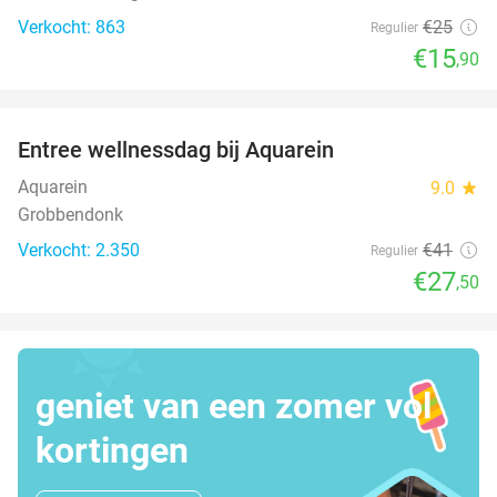
Verkocht: 863
€25
Regulier
€15
,90
favorite_border
Entree wellnessdag bij Aquarein
33%
Aquarein
9.0
star
Grobbendonk
Verkocht: 2.350
€41
Regulier
€27
,50
geniet van een zomer vol
kortingen