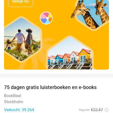
Bekijk nu
favorite_border
100%
75 dagen gratis luisterboeken en e-books
BookBeat
Stockholm
Verkocht: 39.264
€22
,47
Regulier