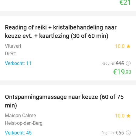
€21
favorite_border
Reading of reiki + kristalbehandeling naar
56%
keuze evt. + kaartlezing (30 of 60 min)
Vitavert
10.0
star
Diest
Verkocht: 11
€45
Regulier
€19
,90
favorite_border
Ontspanningsmassage naar keuze (60 of 75
50%
min)
Maison Calme
10.0
star
Heist-op-den-Berg
Verkocht: 45
€65
Regulier