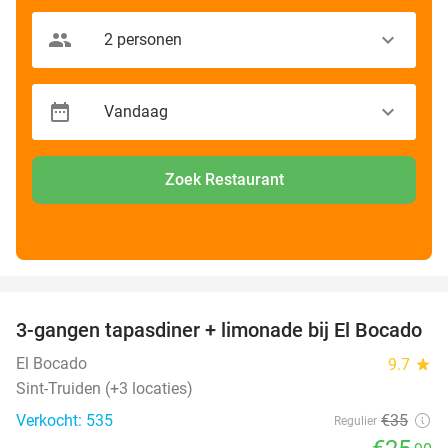
Zoek Restaurant
favorite_border
3-gangen tapasdiner + limonade bij El Bocado
26%
El Bocado
9.7
star
Sint-Truiden (+3 locaties)
Verkocht: 535
€35
Regulier