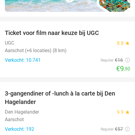
favorite_border
Ticket voor film naar keuze bij UGC
38%
UGC
8.8
star
Aarschot (+6 locaties) (8 km)
Verkocht: 10.741
€16
Regulier
€9
,90
favorite_border
3-gangendiner of -lunch à la carte bij Den
27%
Hagelander
Den Hagelander
9.9
star
Aarschot
Verkocht: 192
€57
Regulier