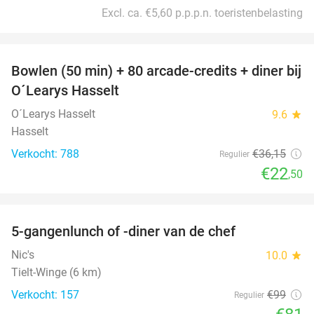
Excl. ca. €5,60 p.p.p.n. toeristenbelasting
favorite_border
Bowlen (50 min) + 80 arcade-credits + diner bij
38%
O´Learys Hasselt
O´Learys Hasselt
9.6
star
Hasselt
Verkocht: 788
€36
,15
Regulier
€22
,50
favorite_border
5-gangenlunch of -diner van de chef
18%
Nic's
10.0
star
Tielt-Winge (6 km)
Verkocht: 157
€99
Regulier