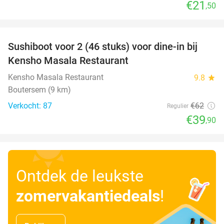
€21
,50
favorite_border
Sushiboot voor 2 (46 stuks) voor dine-in bij
36%
Kensho Masala Restaurant
Kensho Masala Restaurant
9.8
star
Boutersem (9 km)
Verkocht: 87
€62
Regulier
€39
,90
Ontdek de leukste
zomervakantiedeals
!