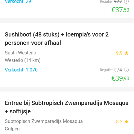
Verkocht: 29
€77
Regulier
€37
,50
favorite_border
Sushiboot (48 stuks) + loempia's voor 2
46%
personen voor afhaal
Sushi Westerlo
9.9
star
Westerlo (14 km)
Verkocht: 1.070
€74
Regulier
€39
,90
favorite_border
Entree bij Subtropisch Zwemparadijs Mosaqua
25%
+ softijsje
Subtropisch Zwemparadijs Mosaqua
8.2
star
Gulpen