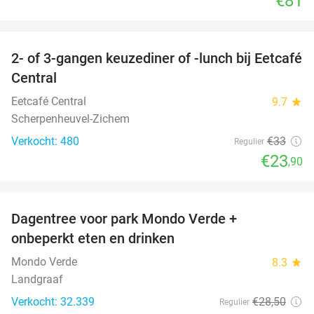
€81
favorite_border
2- of 3-gangen keuzediner of -lunch bij Eetcafé
28%
Central
Eetcafé Central
9.7
star
Scherpenheuvel-Zichem
Verkocht: 480
€33
Regulier
€23
,90
favorite_border
Dagentree voor park Mondo Verde +
25%
onbeperkt eten en drinken
Mondo Verde
8.3
star
Landgraaf
Verkocht: 32.339
€28
,50
Regulier