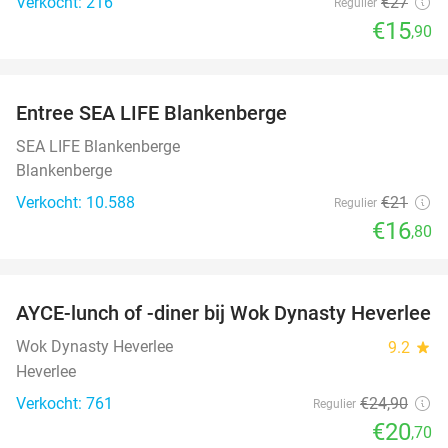
Verkocht: 216
€27
Regulier
€15
,90
favorite_border
Entree SEA LIFE Blankenberge
20%
SEA LIFE Blankenberge
Blankenberge
Verkocht: 10.588
€21
Regulier
€16
,80
favorite_border
AYCE-lunch of -diner bij Wok Dynasty Heverlee
17%
Wok Dynasty Heverlee
9.2
star
Heverlee
Verkocht: 761
€24
,90
Regulier
€20
,70