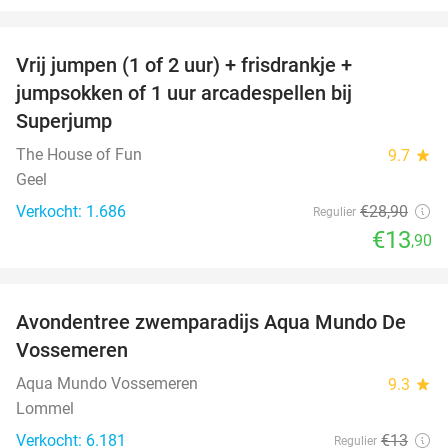
favorite_border
Vrij jumpen (1 of 2 uur) + frisdrankje +
52%
jumpsokken of 1 uur arcadespellen bij
Superjump
The House of Fun
9.7
star
Geel
Verkocht: 1.686
€28
,90
Regulier
€13
,90
favorite_border
Avondentree zwemparadijs Aqua Mundo De
15%
Vossemeren
Aqua Mundo Vossemeren
9.3
star
Lommel
Verkocht: 6.181
€13
Regulier