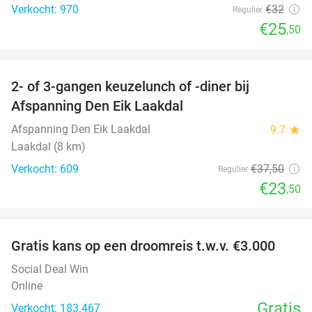
Verkocht: 970
€32
Regulier
€25
,50
favorite_border
2- of 3-gangen keuzelunch of -diner bij
37%
Afspanning Den Eik Laakdal
Afspanning Den Eik Laakdal
9.7
star
Laakdal (8 km)
Verkocht: 609
€37
,50
Regulier
€23
,50
favorite_border
Gratis kans op een droomreis t.w.v. €3.000
Social Deal Win
Online
Gratis
Verkocht: 183.467