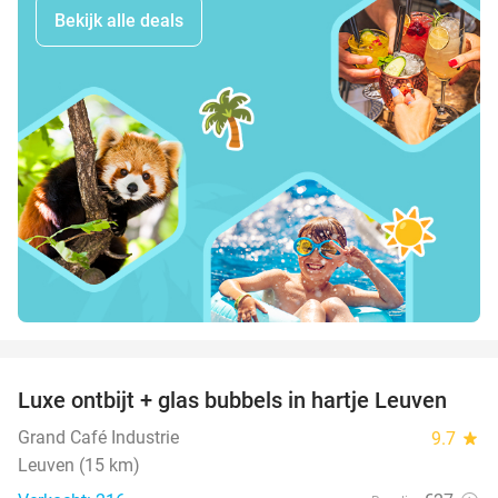
Bekijk alle deals
favorite_border
Luxe ontbijt + glas bubbels in hartje Leuven
41%
Grand Café Industrie
9.7
star
Leuven (15 km)