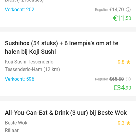
Verkocht: 202
€14
,70
Regulier
€11
,50
favorite_border
Sushibox (54 stuks) + 6 loempia's om af te
47%
halen bij Koji Sushi
Koji Sushi Tessenderlo
9.8
star
Tessenderlo-Ham (12 km)
Verkocht: 596
€65
,50
Regulier
€34
,90
favorite_border
All-You-Can-Eat & Drink (3 uur) bij Beste Wok
20%
Beste Wok
9.3
star
Rillaar