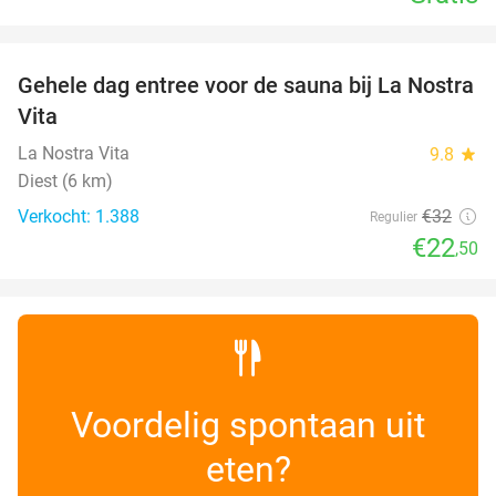
favorite_border
Gehele dag entree voor de sauna bij La Nostra
30%
Vita
La Nostra Vita
9.8
star
Diest (6 km)
Verkocht: 1.388
€32
Regulier
€22
,50
Voordelig spontaan uit
eten?