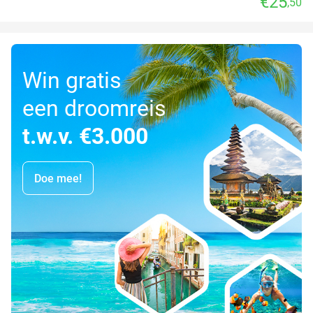
€25
,50
Win gratis
een droomreis
t.w.v. €3.000
Doe mee!