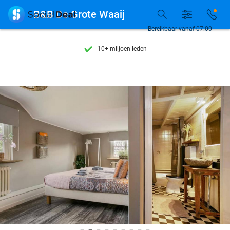
Ontdek 15.000+ deals

B&B De Grote Waaij
7 dagen per week beschikbaar
Bereikbaar vanaf 07:00
10+ miljoen leden
9,4
op basis van
205.975 reviews
Ontdek 15.000+ deals
7 dagen per week beschikbaar
10+ miljoen leden