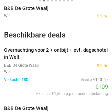
B&B De Grote Waaij
Well
9.9
star
Beschikbare deals
favorite_border
Overnachting voor 2 + ontbijt + evt. dagschotel
in Well
B&B De Grote Waaij
9.9
star
Well
Verkocht: 180
€140
Regulier
€109
Excl. ca. €1,50 p.p.p.n. toeristenbelasting
B&B De Grote Waaij