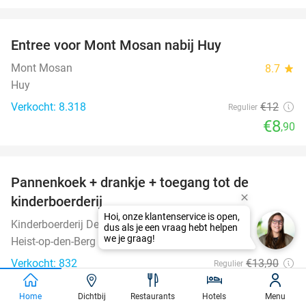
favorite_border
Entree voor Mont Mosan nabij Huy
26%
Mont Mosan
8.7
star
Huy
Verkocht: 8.318
€12
Regulier
€8
,90
favorite_border
Pannenkoek + drankje + toegang tot de
39%
kinderboerderij
Kinderboerderij De Bollekeshoef
9.4
star
Heist-op-den-Berg
Verkocht: 832
€13
,90
Regulier
€8
,50
Home
Dichtbij
Restaurants
Hotels
Menu
favorite_border