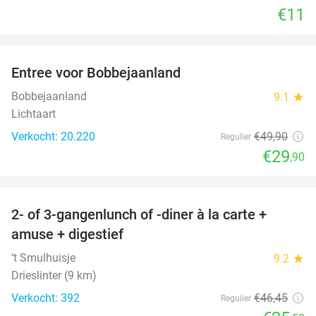
€11
favorite_border
Entree voor Bobbejaanland
40%
Bobbejaanland
9.1
star
Lichtaart
Verkocht: 20.220
€49
,90
Regulier
€29
,90
favorite_border
2- of 3-gangenlunch of -diner à la carte +
45%
amuse + digestief
‘t Smulhuisje
9.2
star
Drieslinter (9 km)
Verkocht: 392
€46
,45
Regulier