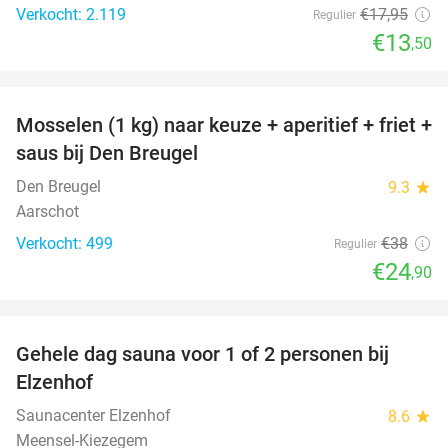
Verkocht: 2.119
€17
,95
Regulier
€13
,50
favorite_border
Mosselen (1 kg) naar keuze + aperitief + friet +
34%
saus bij Den Breugel
Den Breugel
9.3
star
Aarschot
Verkocht: 499
€38
Regulier
€24
,90
favorite_border
Gehele dag sauna voor 1 of 2 personen bij
36%
Elzenhof
Saunacenter Elzenhof
8.6
star
Meensel-Kiezegem