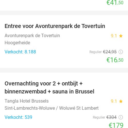
€41
,50
favorite_border
Entree voor Avonturenpark de Tovertuin
34%
Avonturenpark de Tovertuin
9.1
star
Hoogerheide
Verkocht: 8.188
€24
,95
Regulier
€16
,50
favorite_border
Overnachting voor 2 + ontbijt +
41%
binnenzwembad + sauna in Brussel
Tangla Hotel Brussels
9.1
star
Sint-Lambrechts-Woluwe / Woluwé St Lambert
Verkocht: 539
€304
Regulier
€179