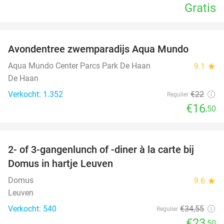
Gratis
favorite_border
Avondentree zwemparadijs Aqua Mundo
25%
Aqua Mundo Center Parcs Park De Haan
9.1
star
De Haan
Verkocht: 1.352
€22
Regulier
€16
,50
favorite_border
2- of 3-gangenlunch of -diner à la carte bij
32%
Domus in hartje Leuven
Domus
9.6
star
Leuven
Verkocht: 540
€34
,55
Regulier
€23
,50