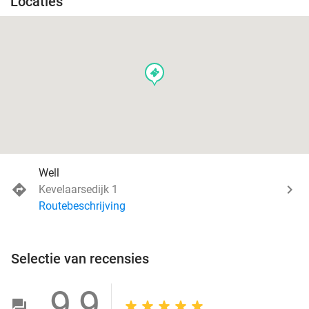
Locaties
events
Well
Kevelaarsedijk 1
Routebeschrijving
Selectie van recensies
9,9