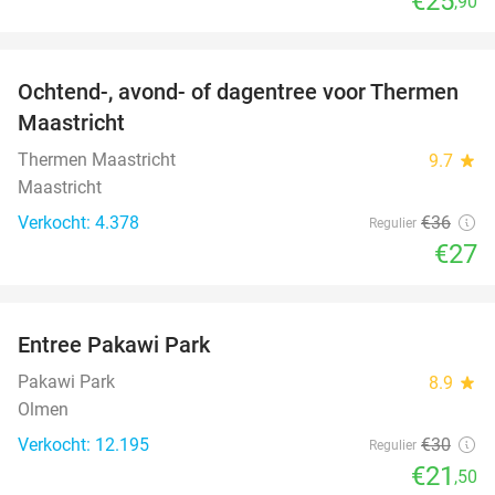
€25
,90
favorite_border
Ochtend-, avond- of dagentree voor Thermen
25%
Maastricht
Thermen Maastricht
9.7
star
Maastricht
Verkocht: 4.378
€36
Regulier
€27
favorite_border
Entree Pakawi Park
28%
Pakawi Park
8.9
star
Olmen
Verkocht: 12.195
€30
Regulier
€21
,50