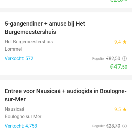
favorite_border
5-gangendiner + amuse bij Het
42%
Burgemeestershuis
Het Burgemeestershuis
9.4
star
Lommel
Verkocht: 572
€82
,50
Regulier
€47
,50
favorite_border
Entree voor Nausicaá + audiogids in Boulogne-
27%
sur-Mer
Nausicaá
9.5
star
Boulogne-sur-Mer
Verkocht: 4.753
€28
,70
Regulier