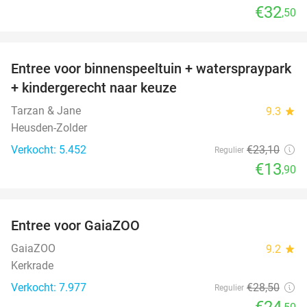
€32
,50
favorite_border
Entree voor binnenspeeltuin + waterspraypark
40%
+ kindergerecht naar keuze
Tarzan & Jane
9.3
star
Heusden-Zolder
Verkocht: 5.452
€23
,10
Regulier
€13
,90
favorite_border
Entree voor GaiaZOO
14%
GaiaZOO
9.2
star
Kerkrade
Verkocht: 7.977
€28
,50
Regulier
€24