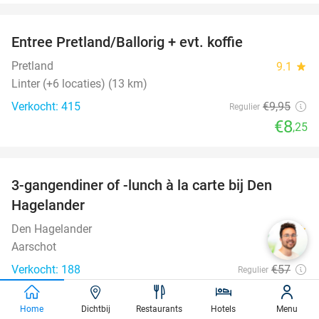
favorite_border
Entree Pretland/Ballorig + evt. koffie
17%
Pretland
9.1
star
Linter (+6 locaties) (13 km)
Verkocht: 415
€9
,95
Regulier
€8
,25
favorite_border
3-gangendiner of -lunch à la carte bij Den
27%
Hagelander
Den Hagelander
9.9
star
Aarschot
Verkocht: 188
€57
Regulier
€41
,50
favorite_border
Home
Dichtbij
Restaurants
Hotels
Menu