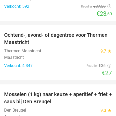
Verkocht: 592
€37
,50
Regulier
€23
,50
favorite_border
Ochtend-, avond- of dagentree voor Thermen
25%
Maastricht
Thermen Maastricht
9.7
star
Maastricht
Verkocht: 4.347
€36
Regulier
€27
favorite_border
Mosselen (1 kg) naar keuze + aperitief + friet +
34%
saus bij Den Breugel
Den Breugel
9.3
star