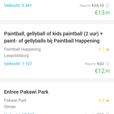
Verkocht: 5.441
€23
,10
Regulier
€13
,90
favorite_border
Paintball, gellyball of kids paintball (2 uur) +
41%
paint- of gellyballs bij Paintball Happening
Paintball Happening
9.7
star
Leopoldsburg
Verkocht: 1.107
€22
Regulier
€12
,90
favorite_border
Entree Pakawi Park
28%
Pakawi Park
8.9
star
Olmen