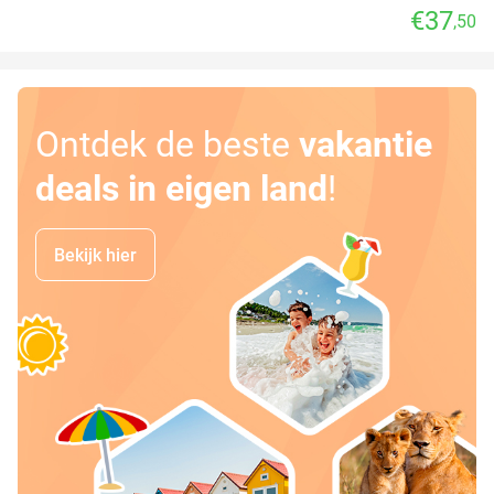
€37
,50
Ontdek de beste
vakantie
deals in eigen land
!
Bekijk hier