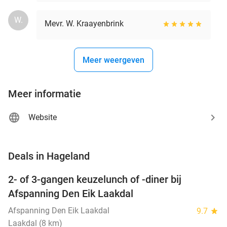
W.
Mevr. W. Kraayenbrink
Meer weergeven
Meer informatie
Website
favorite_border
Deals in Hageland
2- of 3-gangen keuzelunch of -diner bij
37%
Afspanning Den Eik Laakdal
Afspanning Den Eik Laakdal
9.7
star
Laakdal (8 km)