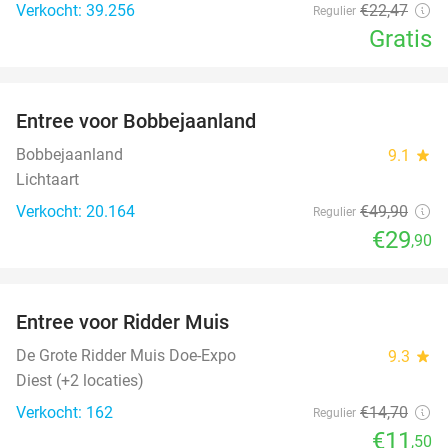
Verkocht: 39.256
€22
,47
Regulier
Gratis
favorite_border
Entree voor Bobbejaanland
40%
Bobbejaanland
9.1
star
Lichtaart
Verkocht: 20.164
€49
,90
Regulier
€29
,90
favorite_border
Entree voor Ridder Muis
22%
De Grote Ridder Muis Doe-Expo
9.3
star
Diest (+2 locaties)
Verkocht: 162
€14
,70
Regulier
€11
,50