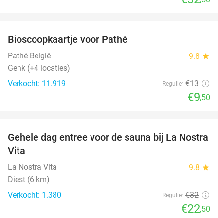
favorite_border
Bioscoopkaartje voor Pathé
27%
Pathé België
9.8
star
Genk (+4 locaties)
Verkocht: 11.919
€13
Regulier
€9
,50
favorite_border
Gehele dag entree voor de sauna bij La Nostra
30%
Vita
La Nostra Vita
9.8
star
Diest (6 km)
Verkocht: 1.380
€32
Regulier
€22
,50