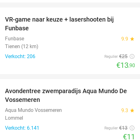
favorite_border
VR-game naar keuze + lasershooten bij
44%
Funbase
Funbase
9.9
star
Tienen (12 km)
Verkocht: 206
€25
Regulier
€13
,90
favorite_border
Avondentree zwemparadijs Aqua Mundo De
15%
Vossemeren
Aqua Mundo Vossemeren
9.3
star
Lommel
Verkocht: 6.141
€13
Regulier
€11