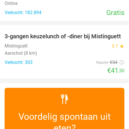
Online
Gratis
Verkocht: 182.894
favorite_border
3-gangen keuzelunch of -diner bij Mistinguett
23%
Mistinguett
9.7
star
Aarschot (8 km)
Verkocht: 303
€54
Regulier
€41
,50
Voordelig spontaan uit
eten?