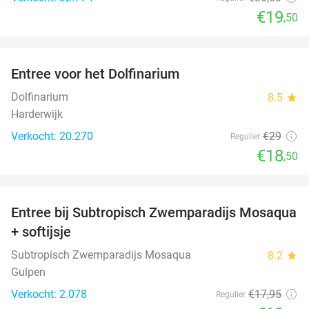
€19
,50
favorite_border
Entree voor het Dolfinarium
36%
Dolfinarium
8.5
star
Harderwijk
Verkocht: 20.270
€29
Regulier
€18
,50
favorite_border
Entree bij Subtropisch Zwemparadijs Mosaqua
25%
+ softijsje
Subtropisch Zwemparadijs Mosaqua
8.2
star
Gulpen
Verkocht: 2.078
€17
,95
Regulier