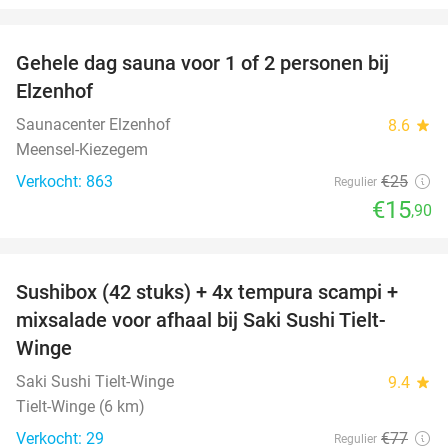
favorite_border
Gehele dag sauna voor 1 of 2 personen bij
36%
Elzenhof
Saunacenter Elzenhof
8.6
star
Meensel-Kiezegem
Verkocht: 863
€25
Regulier
€15
,90
favorite_border
Sushibox (42 stuks) + 4x tempura scampi +
51%
mixsalade voor afhaal bij Saki Sushi Tielt-
Winge
Saki Sushi Tielt-Winge
9.4
star
Tielt-Winge (6 km)
Verkocht: 29
€77
Regulier