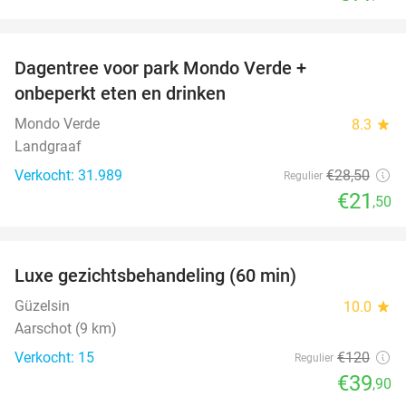
favorite_border
Dagentree voor park Mondo Verde +
25%
onbeperkt eten en drinken
Mondo Verde
8.3
star
Landgraaf
Verkocht: 31.989
€28
,50
Regulier
€21
,50
favorite_border
Luxe gezichtsbehandeling (60 min)
67%
Güzelsin
10.0
star
Aarschot (9 km)
Verkocht: 15
€120
Regulier
€39
,90