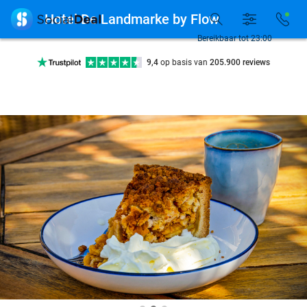

Hotel De Landmarke by Flow
Bereikbaar tot 23:00
Ontdek 15.000+ deals
7 dagen per week beschikbaar
10+ miljoen leden
9,4
op basis van
205.900 reviews
Ontdek 15.000+ deals
7 dagen per week beschikbaar
10+ miljoen leden