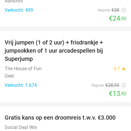
Aarschot
Verkocht: 499
€38
Regulier
€24
,90
favorite_border
Vrij jumpen (1 of 2 uur) + frisdrankje +
52%
jumpsokken of 1 uur arcadespellen bij
Superjump
The House of Fun
9.7
star
Geel
Verkocht: 1.674
€28
,90
Regulier
€13
,90
favorite_border
Gratis kans op een droomreis t.w.v. €3.000
Social Deal Win