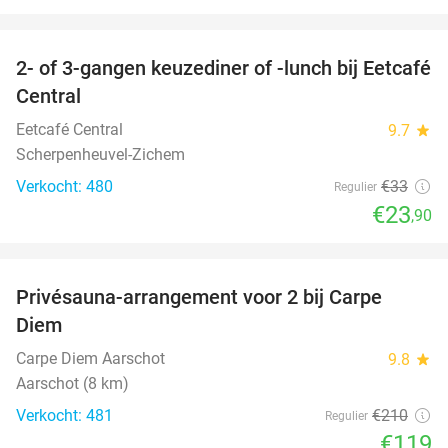
favorite_border
2- of 3-gangen keuzediner of -lunch bij Eetcafé
28%
Central
Eetcafé Central
9.7
star
Scherpenheuvel-Zichem
Verkocht: 480
€33
Regulier
€23
,90
favorite_border
Privésauna-arrangement voor 2 bij Carpe
43%
Diem
Carpe Diem Aarschot
9.8
star
Aarschot (8 km)
Verkocht: 481
€210
Regulier
€119