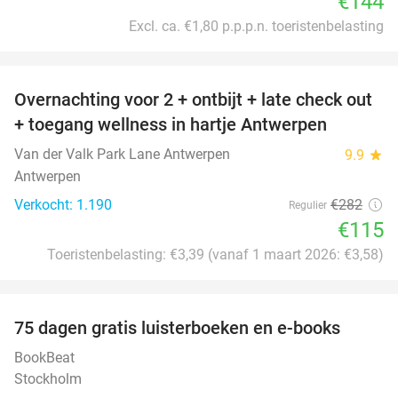
€144
Excl. ca. €1,80 p.p.p.n. toeristenbelasting
favorite_border
Overnachting voor 2 + ontbijt + late check out
59%
+ toegang wellness in hartje Antwerpen
Van der Valk Park Lane Antwerpen
9.9
star
Antwerpen
Verkocht: 1.190
€282
Regulier
€115
Toeristenbelasting: €3,39 (vanaf 1 maart 2026: €3,58)
favorite_border
100%
75 dagen gratis luisterboeken en e-books
BookBeat
Stockholm