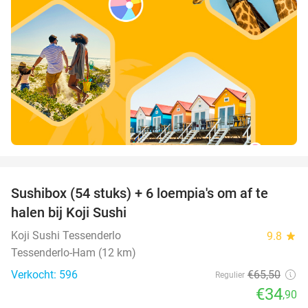
favorite_border
Sushibox (54 stuks) + 6 loempia's om af te
47%
halen bij Koji Sushi
Koji Sushi Tessenderlo
9.8
star
Tessenderlo-Ham (12 km)
Verkocht: 596
€65
,50
Regulier
€34
,90