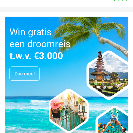
Win gratis
een droomreis
t.w.v. €3.000
Doe mee!