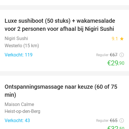
favorite_border
Luxe sushiboot (50 stuks) + wakamesalade
55%
voor 2 personen voor afhaal bij Nigiri Sushi
Nigiri Sushi
9.1
star
Westerlo (15 km)
Verkocht: 119
€67
Regulier
€29
,90
favorite_border
Ontspanningsmassage naar keuze (60 of 75
50%
min)
Maison Calme
Heist-op-den-Berg
Verkocht: 43
€65
Regulier
€32
,50