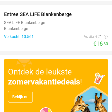
favorite_border
Entree SEA LIFE Blankenberge
20%
SEA LIFE Blankenberge
Blankenberge
Verkocht: 10.561
€21
Regulier
€16
,80
Ontdek de leukste
zomervakantiedeals
!
Bekijk nu