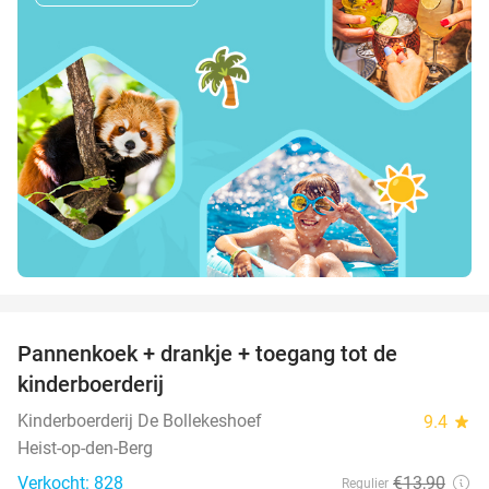
favorite_border
Pannenkoek + drankje + toegang tot de
39%
kinderboerderij
Kinderboerderij De Bollekeshoef
9.4
star
Heist-op-den-Berg
Verkocht: 828
€13
,90
Regulier