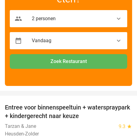
Zoek Restaurant
favorite_border
Entree voor binnenspeeltuin + waterspraypark
40%
+ kindergerecht naar keuze
Tarzan & Jane
9.3
star
Heusden-Zolder