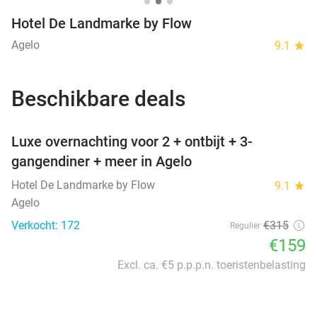
Hotel De Landmarke by Flow
Agelo
9.1
star
Beschikbare deals
favorite_border
Luxe overnachting voor 2 + ontbijt + 3-
gangendiner + meer in Agelo
Hotel De Landmarke by Flow
9.1
star
Agelo
Verkocht: 172
€315
Regulier
€159
Excl. ca. €5 p.p.p.n. toeristenbelasting
favorite_border