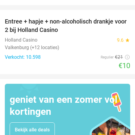
favorite_border
Entree + hapje + non-alcoholisch drankje voor
52%
2 bij Holland Casino
Holland Casino
9.6
star
Valkenburg (+12 locaties)
Verkocht: 10.598
€21
Regulier
€10
geniet van een zomer vol
kortingen
Bekijk alle deals