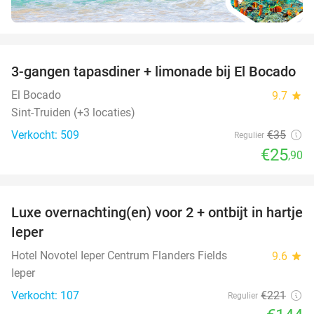
favorite_border
3-gangen tapasdiner + limonade bij El Bocado
26%
El Bocado
9.7
star
Sint-Truiden (+3 locaties)
Verkocht: 509
€35
Regulier
€25
,90
favorite_border
Luxe overnachting(en) voor 2 + ontbijt in hartje
35%
Ieper
Hotel Novotel Ieper Centrum Flanders Fields
9.6
star
Ieper
Verkocht: 107
€221
Regulier