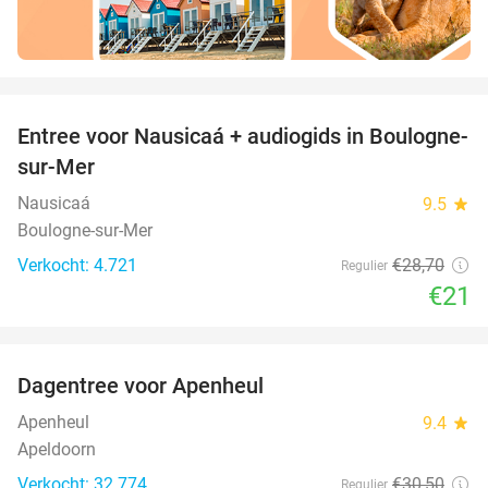
favorite_border
Entree voor Nausicaá + audiogids in Boulogne-
27%
sur-Mer
Nausicaá
9.5
star
Boulogne-sur-Mer
Verkocht: 4.721
€28
,70
Regulier
€21
favorite_border
Dagentree voor Apenheul
36%
Apenheul
9.4
star
Apeldoorn
Verkocht: 32.774
€30
,50
Regulier