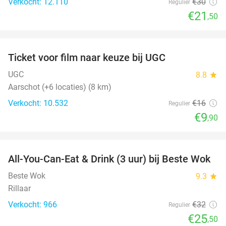
Verkocht: 12.110
€30
Regulier
€21
,50
favorite_border
Ticket voor film naar keuze bij UGC
38%
UGC
8.8
star
Aarschot (+6 locaties) (8 km)
Verkocht: 10.532
€16
Regulier
€9
,90
favorite_border
All-You-Can-Eat & Drink (3 uur) bij Beste Wok
20%
Beste Wok
9.3
star
Rillaar
Verkocht: 966
€32
Regulier
€25
,50