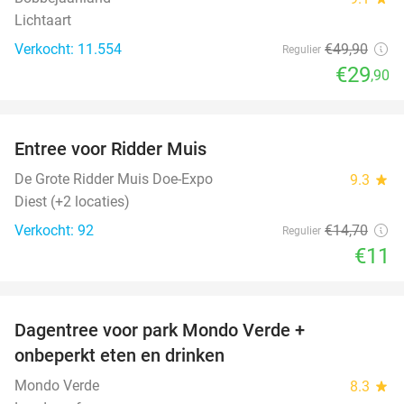
Lichtaart
Verkocht: 11.554
€49
,90
Regulier
€29
,90
favorite_border
Entree voor Ridder Muis
25%
De Grote Ridder Muis Doe-Expo
9.3
star
Diest (+2 locaties)
Verkocht: 92
€14
,70
Regulier
€11
favorite_border
Dagentree voor park Mondo Verde +
25%
onbeperkt eten en drinken
Mondo Verde
8.3
star