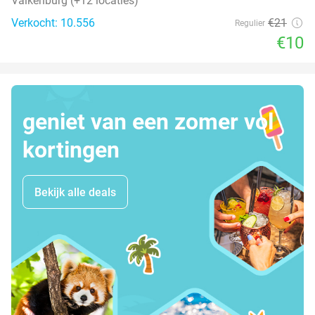
Valkenburg (+12 locaties)
Verkocht: 10.556
€21
Regulier
€10
geniet van een zomer vol
kortingen
Bekijk alle deals