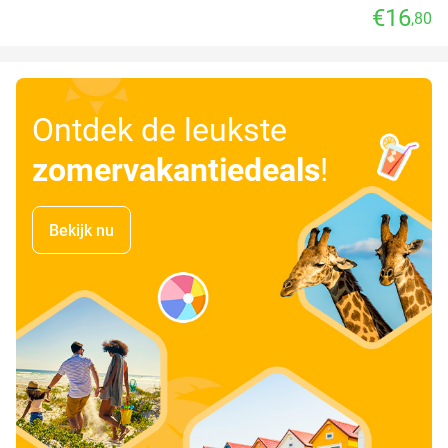
€16
,80
Ontdek de leukste
zomervakantiedeals
!
Bekijk nu