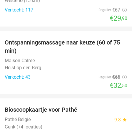
Westerlo (15 km)
Verkocht: 117
€67
Regulier
€29
,90
favorite_border
Ontspanningsmassage naar keuze (60 of 75
50%
min)
Maison Calme
Heist-op-den-Berg
Verkocht: 43
€65
Regulier
€32
,50
favorite_border
Bioscoopkaartje voor Pathé
27%
Pathé België
9.8
star
Genk (+4 locaties)