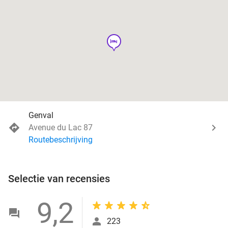
hotel
Genval
Avenue du Lac 87
Routebeschrijving
Selectie van recensies
9,2
223