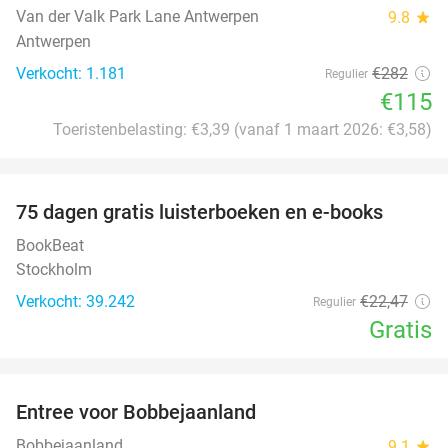
Van der Valk Park Lane Antwerpen
9.8
star
Antwerpen
Verkocht: 1.181
€282
Regulier
€115
Toeristenbelasting: €3,39 (vanaf 1 maart 2026: €3,58)
favorite_border
100%
75 dagen gratis luisterboeken en e-books
BookBeat
Stockholm
Verkocht: 39.242
€22
,47
Regulier
Gratis
favorite_border
Entree voor Bobbejaanland
40%
Bobbejaanland
9.1
star