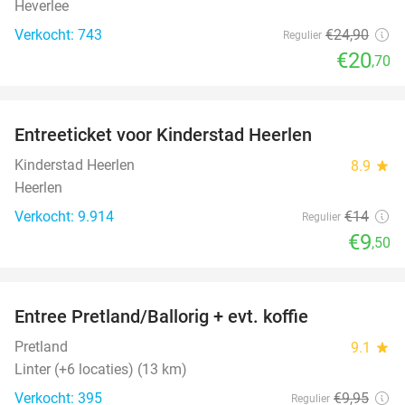
Heverlee
Verkocht: 743
€24
,90
Regulier
€20
,70
favorite_border
Entreeticket voor Kinderstad Heerlen
32%
Kinderstad Heerlen
8.9
star
Heerlen
Verkocht: 9.914
€14
Regulier
€9
,50
favorite_border
Entree Pretland/Ballorig + evt. koffie
17%
Pretland
9.1
star
Linter (+6 locaties) (13 km)
Verkocht: 395
€9
,95
Regulier