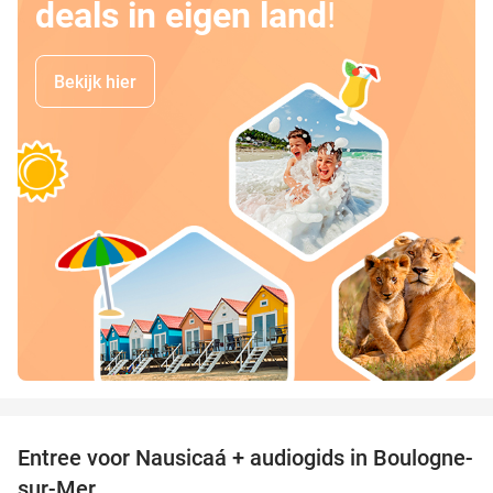
deals in eigen land
!
Bekijk hier
favorite_border
Entree voor Nausicaá + audiogids in Boulogne-
27%
sur-Mer