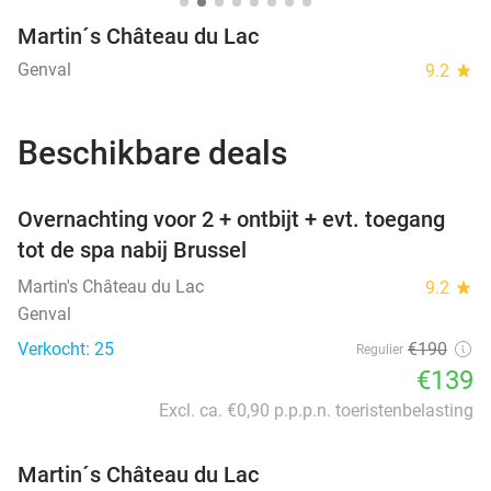
Martin´s Château du Lac
Genval
9.2
star
Beschikbare deals
favorite_border
Overnachting voor 2 + ontbijt + evt. toegang
tot de spa nabij Brussel
Martin's Château du Lac
9.2
star
Genval
Verkocht: 25
€190
Regulier
€139
Excl. ca. €0,90 p.p.p.n. toeristenbelasting
Martin´s Château du Lac