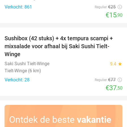
Verkocht: 861
€25
Regulier
€15
,90
favorite_border
Sushibox (42 stuks) + 4x tempura scampi +
51%
mixsalade voor afhaal bij Saki Sushi Tielt-
Winge
Saki Sushi Tielt-Winge
9.4
star
Tielt-Winge (6 km)
Verkocht: 28
€77
Regulier
€37
,50
Ontdek de beste
vakantie