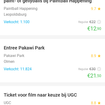
paint- of gellyballs bij Paintball Happening
Paintball Happening
9.7
star
Leopoldsburg
Verkocht: 1.100
€22
Regulier
€12
,90
favorite_border
Entree Pakawi Park
28%
Pakawi Park
8.9
star
Olmen
Verkocht: 11.824
€30
Regulier
€21
,50
favorite_border
Ticket voor film naar keuze bij UGC
38%
UGC
8.8
star