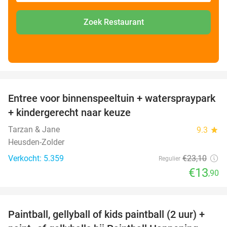
Zoek Restaurant
favorite_border
Entree voor binnenspeeltuin + waterspraypark
40%
+ kindergerecht naar keuze
Tarzan & Jane
9.3
star
Heusden-Zolder
Verkocht: 5.359
€23
,10
Regulier
€13
,90
favorite_border
Paintball, gellyball of kids paintball (2 uur) +
41%