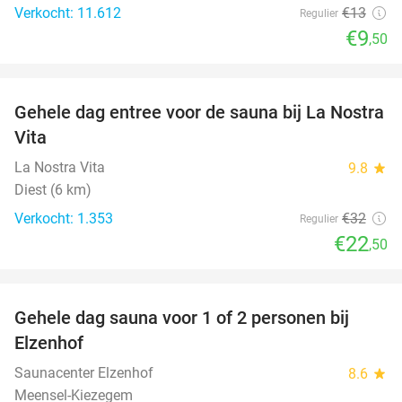
Verkocht: 11.612
€13
Regulier
€9
,50
favorite_border
Gehele dag entree voor de sauna bij La Nostra
30%
Vita
La Nostra Vita
9.8
star
Diest (6 km)
Verkocht: 1.353
€32
Regulier
€22
,50
favorite_border
Gehele dag sauna voor 1 of 2 personen bij
36%
Elzenhof
Saunacenter Elzenhof
8.6
star
Meensel-Kiezegem