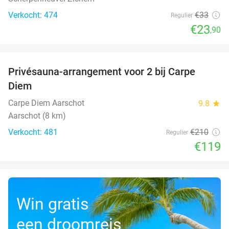
Verkocht: 474
€33
Regulier
€23
,90
favorite_border
Privésauna-arrangement voor 2 bij Carpe
43%
Diem
Carpe Diem Aarschot
9.8
star
Aarschot (8 km)
Verkocht: 481
€210
Regulier
€119
Win gratis
een droomreis