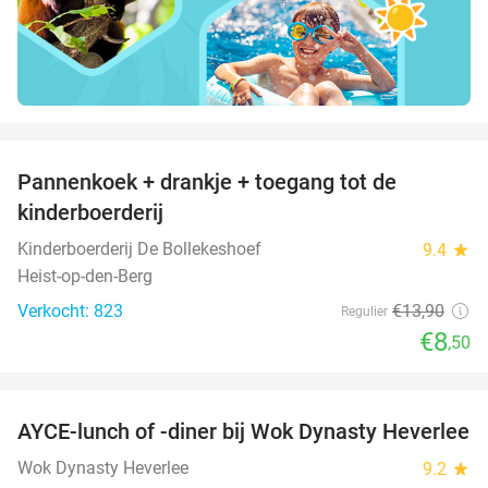
favorite_border
Pannenkoek + drankje + toegang tot de
39%
kinderboerderij
Kinderboerderij De Bollekeshoef
9.4
star
Heist-op-den-Berg
Verkocht: 823
€13
,90
Regulier
€8
,50
favorite_border
AYCE-lunch of -diner bij Wok Dynasty Heverlee
17%
Wok Dynasty Heverlee
9.2
star