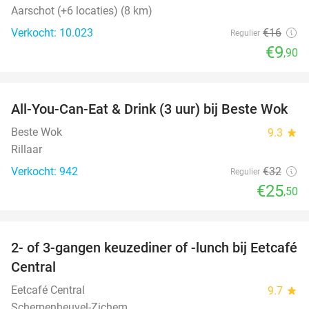
Aarschot (+6 locaties) (8 km)
Verkocht: 10.023
€16
Regulier
€9
,90
favorite_border
All-You-Can-Eat & Drink (3 uur) bij Beste Wok
20%
Beste Wok
9.3
star
Rillaar
Verkocht: 942
€32
Regulier
€25
,50
favorite_border
2- of 3-gangen keuzediner of -lunch bij Eetcafé
28%
Central
Eetcafé Central
9.7
star
Scherpenheuvel-Zichem