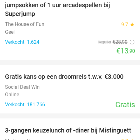
jumpsokken of 1 uur arcadespellen bij
Superjump
The House of Fun
9.7
star
Geel
Verkocht: 1.624
€28
,90
Regulier
€13
,90
favorite_border
Gratis kans op een droomreis t.w.v. €3.000
Social Deal Win
Online
Gratis
Verkocht: 181.766
favorite_border
3-gangen keuzelunch of -diner bij Mistinguett
23%