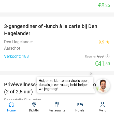
€8
,25
favorite_border
3-gangendiner of -lunch à la carte bij Den
27%
Hagelander
Den Hagelander
9.9
star
Aarschot
Verkocht: 188
€57
Regulier
€41
,50
favorite_border
Privéwellness-arrangement voor 2 personen
34%
(2 of 2,5 uur)
Essentielle Exclusive
Aarschot (8 km)
Home
Dichtbij
Restaurants
Hotels
Menu