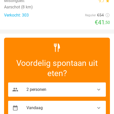
Mistinguett
9.7
star
Aarschot (8 km)
Verkocht: 303
€54
Regulier
€41
,50
Voordelig spontaan uit
eten?