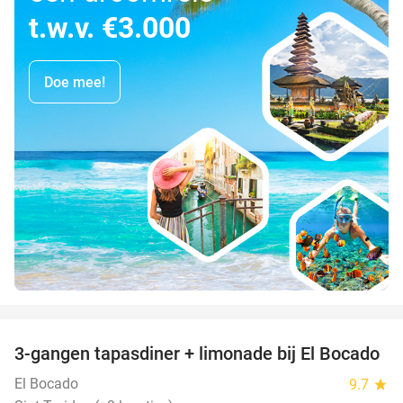
t.w.v. €3.000
Doe mee!
favorite_border
3-gangen tapasdiner + limonade bij El Bocado
26%
El Bocado
9.7
star