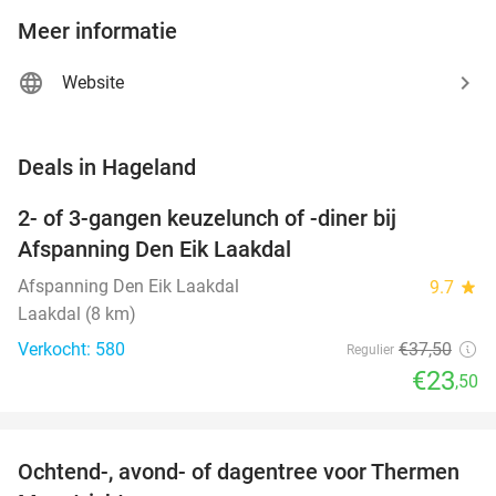
Meer informatie
Website
favorite_border
Deals in Hageland
2- of 3-gangen keuzelunch of -diner bij
37%
Afspanning Den Eik Laakdal
Afspanning Den Eik Laakdal
9.7
star
Laakdal (8 km)
Verkocht: 580
€37
,50
Regulier
€23
,50
favorite_border
Ochtend-, avond- of dagentree voor Thermen
25%