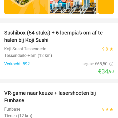
favorite_border
Sushibox (54 stuks) + 6 loempia's om af te
47%
halen bij Koji Sushi
Koji Sushi Tessenderlo
9.8
star
Tessenderlo-Ham (12 km)
Verkocht: 592
€65
,50
Regulier
€34
,90
favorite_border
VR-game naar keuze + lasershooten bij
44%
Funbase
Funbase
9.9
star
Tienen (12 km)