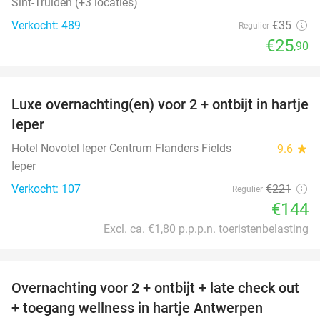
Sint-Truiden (+3 locaties)
Verkocht: 489
€35
Regulier
€25
,90
favorite_border
Luxe overnachting(en) voor 2 + ontbijt in hartje
35%
Ieper
Hotel Novotel Ieper Centrum Flanders Fields
9.6
star
Ieper
Verkocht: 107
€221
Regulier
€144
Excl. ca. €1,80 p.p.p.n. toeristenbelasting
favorite_border
Overnachting voor 2 + ontbijt + late check out
59%
+ toegang wellness in hartje Antwerpen