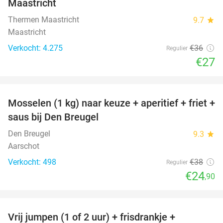
Maastricht
Thermen Maastricht
9.7
star
Maastricht
Verkocht: 4.275
€36
Regulier
€27
favorite_border
Mosselen (1 kg) naar keuze + aperitief + friet +
34%
saus bij Den Breugel
Den Breugel
9.3
star
Aarschot
Verkocht: 498
€38
Regulier
€24
,90
favorite_border
Vrij jumpen (1 of 2 uur) + frisdrankje +
52%