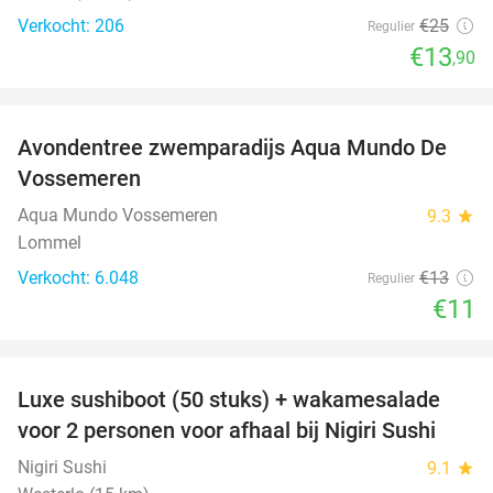
Verkocht: 206
€25
Regulier
€13
,90
favorite_border
Avondentree zwemparadijs Aqua Mundo De
15%
Vossemeren
Aqua Mundo Vossemeren
9.3
star
Lommel
Verkocht: 6.048
€13
Regulier
€11
favorite_border
Luxe sushiboot (50 stuks) + wakamesalade
55%
voor 2 personen voor afhaal bij Nigiri Sushi
Nigiri Sushi
9.1
star