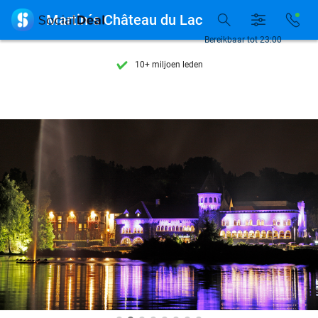
Ontdek 15.000+ deals

Martin´s Château du Lac
7 dagen per week beschikbaar
Bereikbaar tot 23:00
10+ miljoen leden
9,4
op basis van
205.794 reviews
Ontdek 15.000+ deals
7 dagen per week beschikbaar
10+ miljoen leden