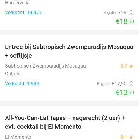
Harderwijk
Verkocht: 19.977
€29
Regulier
€18
,50
favorite_border
Entree bij Subtropisch Zwemparadijs Mosaqua
25%
+ softijsje
Subtropisch Zwemparadijs Mosaqua
8.2
star
Gulpen
Verkocht: 1.989
€17
,95
Regulier
€13
,50
favorite_border
All-You-Can-Eat tapas + nagerecht (2 uur) +
31%
evt. cocktail bij El Momento
El Momento
9.1
star