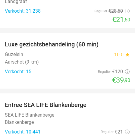
Landgraaf
Verkocht: 31.238
€28
,50
Regulier
€21
,50
favorite_border
Luxe gezichtsbehandeling (60 min)
67%
Güzelsin
10.0
star
Aarschot (9 km)
Verkocht: 15
€120
Regulier
€39
,90
favorite_border
Entree SEA LIFE Blankenberge
20%
SEA LIFE Blankenberge
Blankenberge
Verkocht: 10.441
€21
Regulier