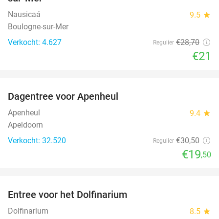
Nausicaá
9.5
star
Boulogne-sur-Mer
Verkocht: 4.627
€28
,70
Regulier
€21
favorite_border
Dagentree voor Apenheul
36%
Apenheul
9.4
star
Apeldoorn
Verkocht: 32.520
€30
,50
Regulier
€19
,50
favorite_border
Entree voor het Dolfinarium
36%
Dolfinarium
8.5
star