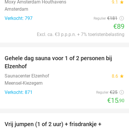
Moxy Amsterdam Houthavens
9.1
star
Amsterdam
Verkocht: 797
€181
Regulier
€89
Excl. ca. €3 p.p.p.n. + 7% toeristenbelasting
favorite_border
Gehele dag sauna voor 1 of 2 personen bij
36%
Elzenhof
Saunacenter Elzenhof
8.6
star
Meensel-Kiezegem
Verkocht: 871
€25
Regulier
€15
,90
favorite_border
Vrij jumpen (1 of 2 uur) + frisdrankje +
52%