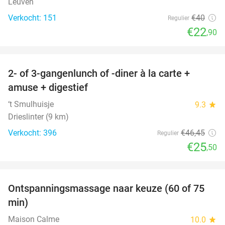
Leuven
Verkocht: 151
€40
Regulier
€22
,90
favorite_border
2- of 3-gangenlunch of -diner à la carte +
45%
amuse + digestief
‘t Smulhuisje
9.3
star
Drieslinter (9 km)
Verkocht: 396
€46
,45
Regulier
€25
,50
favorite_border
Ontspanningsmassage naar keuze (60 of 75
50%
min)
Maison Calme
10.0
star