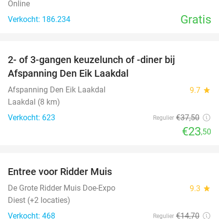
Online
Gratis
Verkocht: 186.234
favorite_border
2- of 3-gangen keuzelunch of -diner bij
37%
Afspanning Den Eik Laakdal
Afspanning Den Eik Laakdal
9.7
star
Laakdal (8 km)
Verkocht: 623
€37
,50
Regulier
€23
,50
favorite_border
Entree voor Ridder Muis
22%
De Grote Ridder Muis Doe-Expo
9.3
star
Diest (+2 locaties)
Verkocht: 468
€14
,70
Regulier