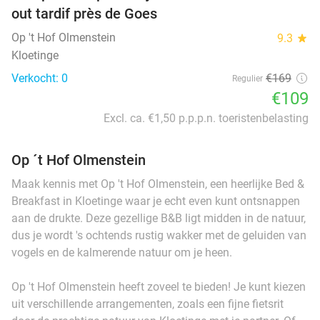
out tardif près de Goes
Op 't Hof Olmenstein
9.3
star
Kloetinge
Verkocht: 0
€169
Regulier
€109
Excl. ca. €1,50 p.p.p.n. toeristenbelasting
Op ´t Hof Olmenstein
Maak kennis met Op 't Hof Olmenstein, een heerlijke Bed &
Breakfast in Kloetinge waar je echt even kunt ontsnappen
aan de drukte. Deze gezellige B&B ligt midden in de natuur,
dus je wordt 's ochtends rustig wakker met de geluiden van
vogels en de kalmerende natuur om je heen.
Op 't Hof Olmenstein heeft zoveel te bieden! Je kunt kiezen
uit verschillende arrangementen, zoals een fijne fietsrit