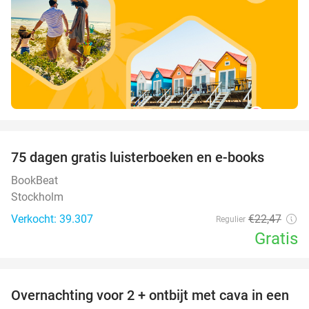
favorite_border
100%
75 dagen gratis luisterboeken en e-books
BookBeat
Stockholm
Verkocht: 39.307
€22
,47
Regulier
Gratis
favorite_border
Overnachting voor 2 + ontbijt met cava in een
48%