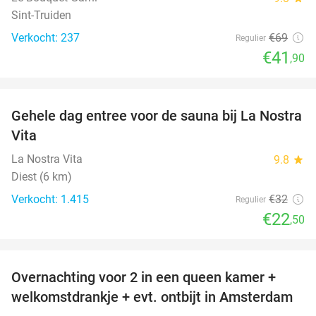
Sint-Truiden
Verkocht: 237
€69
Regulier
€41
,90
favorite_border
Gehele dag entree voor de sauna bij La Nostra
30%
Vita
La Nostra Vita
9.8
star
Diest (6 km)
Verkocht: 1.415
€32
Regulier
€22
,50
favorite_border
Overnachting voor 2 in een queen kamer +
51%
welkomstdrankje + evt. ontbijt in Amsterdam