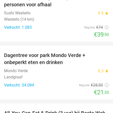
personen voor afhaal
Sushi Westerlo
9.9
star
Westerlo (14 km)
Verkocht: 1.083
€74
Regulier
€39
,90
favorite_border
Dagentree voor park Mondo Verde +
25%
onbeperkt eten en drinken
Mondo Verde
8.3
star
Landgraaf
Verkocht: 34.084
€28
,50
Regulier
€21
,50
favorite_border
All-You-Can-Eat & Drink (3 uur) bij Beste Wok