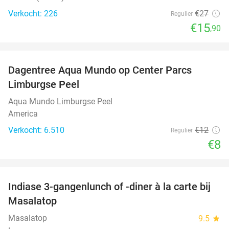
Verkocht: 226
€27
Regulier
€15
,90
favorite_border
Dagentree Aqua Mundo op Center Parcs
33%
Limburgse Peel
Aqua Mundo Limburgse Peel
America
Verkocht: 6.510
€12
Regulier
€8
favorite_border
Indiase 3-gangenlunch of -diner à la carte bij
43%
Masalatop
Masalatop
9.5
star