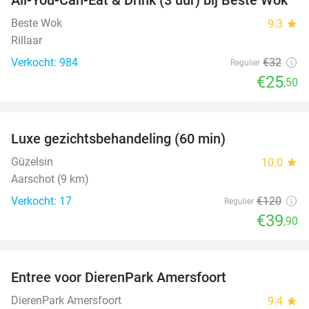
20%
Beste Wok
9.3
star
Rillaar
Verkocht: 984
€32
Regulier
€25
,50
favorite_border
Luxe gezichtsbehandeling (60 min)
67%
Güzelsin
10.0
star
Aarschot (9 km)
Verkocht: 17
€120
Regulier
€39
,90
favorite_border
Entree voor DierenPark Amersfoort
24%
DierenPark Amersfoort
9.4
star