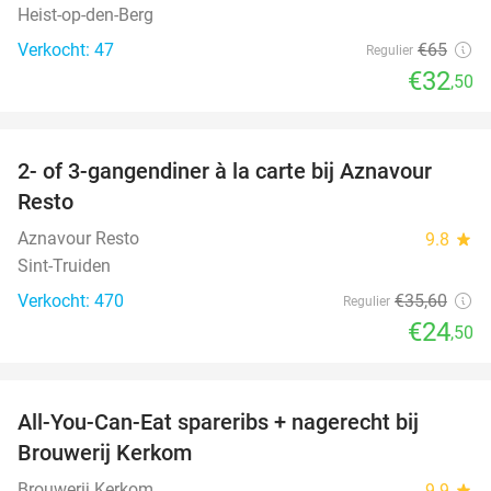
Heist-op-den-Berg
Verkocht: 47
€65
Regulier
€32
,50
favorite_border
2- of 3-gangendiner à la carte bij Aznavour
31%
Resto
Aznavour Resto
9.8
star
Sint-Truiden
Verkocht: 470
€35
,60
Regulier
€24
,50
favorite_border
All-You-Can-Eat spareribs + nagerecht bij
45%
Brouwerij Kerkom
Brouwerij Kerkom
9.9
star