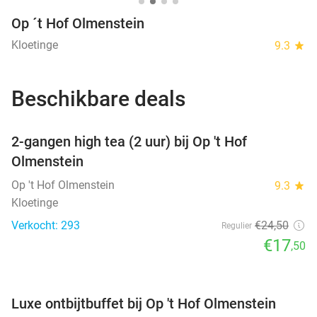
Op ´t Hof Olmenstein
Kloetinge
9.3
star
Beschikbare deals
favorite_border
2-gangen high tea (2 uur) bij Op 't Hof
Olmenstein
Op 't Hof Olmenstein
9.3
star
Kloetinge
Verkocht: 293
€24
,50
Regulier
€17
,50
favorite_border
Luxe ontbijtbuffet bij Op 't Hof Olmenstein