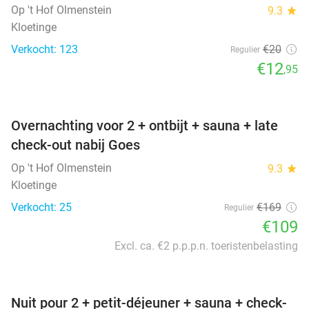
Op 't Hof Olmenstein
9.3
star
Kloetinge
Verkocht: 123
€20
Regulier
€12
,95
favorite_border
Overnachting voor 2 + ontbijt + sauna + late
check-out nabij Goes
Op 't Hof Olmenstein
9.3
star
Kloetinge
Verkocht: 25
€169
Regulier
€109
Excl. ca. €2 p.p.p.n. toeristenbelasting
favorite_border
Nuit pour 2 + petit-déjeuner + sauna + check-