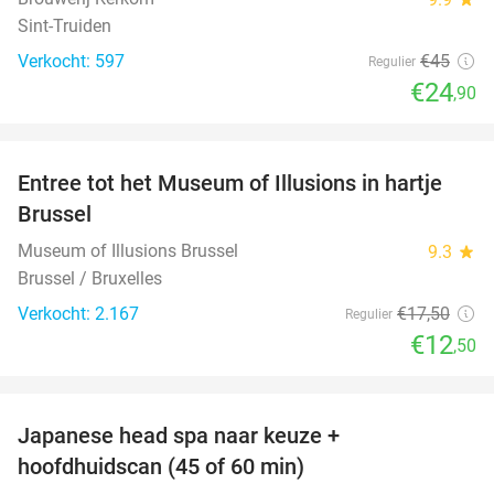
Sint-Truiden
Verkocht: 597
€45
Regulier
€24
,90
favorite_border
Entree tot het Museum of Illusions in hartje
29%
Brussel
Museum of Illusions Brussel
9.3
star
Brussel / Bruxelles
Verkocht: 2.167
€17
,50
Regulier
€12
,50
favorite_border
Japanese head spa naar keuze +
51%
hoofdhuidscan (45 of 60 min)