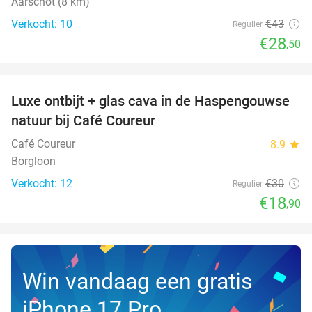
Aarschot (8 km)
Verkocht: 10
€43
Regulier
€28
,50
favorite_border
Luxe ontbijt + glas cava in de Haspengouwse
37%
NEW
natuur bij Café Coureur
TODAY
Café Coureur
8.9
star
Borgloon
Verkocht: 12
€30
Regulier
€18
,90
Win vandaag een gratis
iPhone 17 Pro