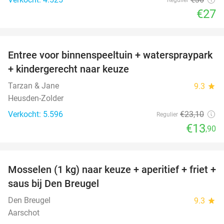
€27
favorite_border
Entree voor binnenspeeltuin + waterspraypark
40%
+ kindergerecht naar keuze
Tarzan & Jane
9.3
star
Heusden-Zolder
Verkocht: 5.596
€23
,10
Regulier
€13
,90
favorite_border
Mosselen (1 kg) naar keuze + aperitief + friet +
34%
saus bij Den Breugel
Den Breugel
9.3
star
Aarschot