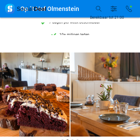
Ontdek 15.000+ deals

Op ´t Hof Olmenstein
7 dagen per week beschikbaar
Bereikbaar tot 21:00
10+ miljoen leden
9,4
op basis van
206.187 reviews
Ontdek 15.000+ deals
7 dagen per week beschikbaar
10+ miljoen leden