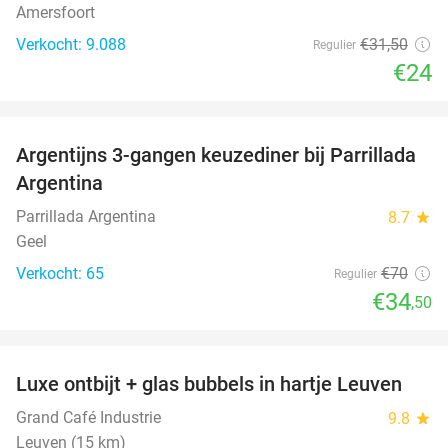
Amersfoort
Verkocht: 9.088
€31
,50
Regulier
€24
favorite_border
Argentijns 3-gangen keuzediner bij Parrillada
51%
Argentina
Parrillada Argentina
8.7
star
Geel
Verkocht: 65
€70
Regulier
€34
,50
favorite_border
Luxe ontbijt + glas bubbels in hartje Leuven
41%
Grand Café Industrie
9.8
star
Leuven (15 km)