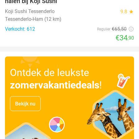
halen bij Koji Sushi
Koji Sushi Tessenderlo
9.8
star
Tessenderlo-Ham (12 km)
Verkocht: 612
€65
,50
Regulier
€34
,90
Ontdek de leukste
zomervakantiedeals
!
Bekijk nu