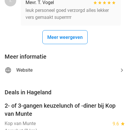
T.
Mevr. T. Vogel
leuk personeel goed verzorgd alles lekker
vers gemaakt superrrrr
Meer weergeven
Meer informatie
Website
favorite_border
Deals in Hageland
2- of 3-gangen keuzelunch of -diner bij Kop
34%
NEW
van Munte
TODAY
Kop van Munte
9.6
star