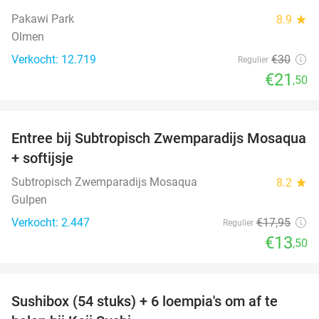
28%
Pakawi Park
8.9
star
Olmen
Verkocht: 12.719
€30
Regulier
€21
,50
favorite_border
Entree bij Subtropisch Zwemparadijs Mosaqua
25%
+ softijsje
Subtropisch Zwemparadijs Mosaqua
8.2
star
Gulpen
Verkocht: 2.447
€17
,95
Regulier
€13
,50
favorite_border
Sushibox (54 stuks) + 6 loempia's om af te
47%