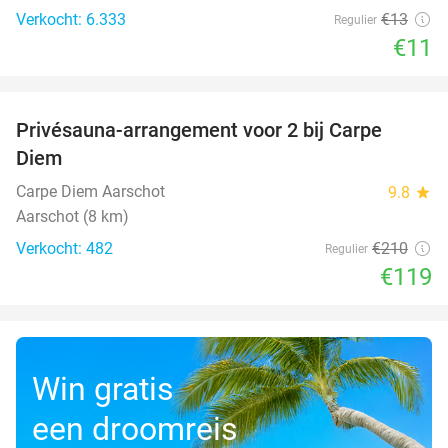
Verkocht: 6.333
€13
Regulier
€11
favorite_border
Privésauna-arrangement voor 2 bij Carpe
43%
Diem
Carpe Diem Aarschot
9.8
star
Aarschot (8 km)
Verkocht: 482
€210
Regulier
€119
Win gratis
een droomreis