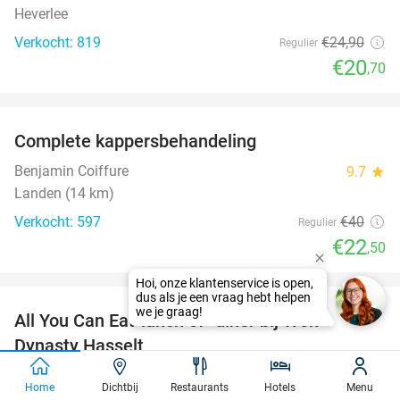
Heverlee
Verkocht: 819
€24
,90
Regulier
€20
,70
favorite_border
Complete kappersbehandeling
44%
Benjamin Coiffure
9.7
star
Landen (14 km)
Verkocht: 597
€40
Regulier
€22
,50
favorite_border
Hoi, onze klantenservice is open,
dus als je een vraag hebt helpen
we je graag!
All You Can Eat-lunch of -diner bij Wok
20%
Dynasty Hasselt
Wok Dynasty Hasselt
9.2
star
Home
Dichtbij
Restaurants
Hotels
Menu
Hasselt