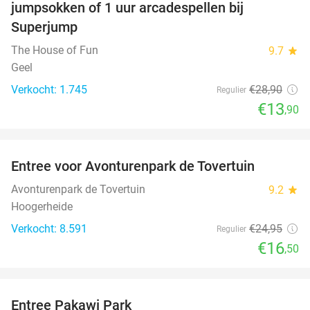
jumpsokken of 1 uur arcadespellen bij
Superjump
The House of Fun
9.7
star
Geel
Verkocht: 1.745
€28
,90
Regulier
€13
,90
favorite_border
Entree voor Avonturenpark de Tovertuin
34%
Avonturenpark de Tovertuin
9.2
star
Hoogerheide
Verkocht: 8.591
€24
,95
Regulier
€16
,50
favorite_border
Entree Pakawi Park