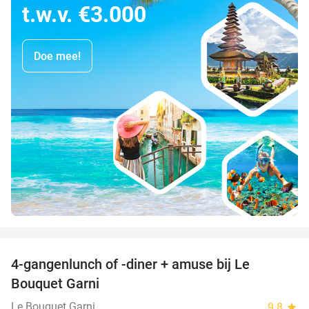
t.w.v. €3.000
Doe mee!
favorite_border
4-gangenlunch of -diner + amuse bij Le
39%
Bouquet Garni
Le Bouquet Garni
9.8
star