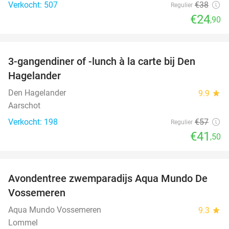
Verkocht: 507
€38
Regulier
€24
,90
favorite_border
3-gangendiner of -lunch à la carte bij Den
27%
Hagelander
Den Hagelander
9.9
star
Aarschot
Verkocht: 198
€57
Regulier
€41
,50
favorite_border
Avondentree zwemparadijs Aqua Mundo De
15%
Vossemeren
Aqua Mundo Vossemeren
9.3
star
Lommel