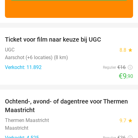
favorite_border
Ticket voor film naar keuze bij UGC
38%
UGC
8.8
star
Aarschot (+6 locaties) (8 km)
Verkocht: 11.892
€16
Regulier
€9
,90
favorite_border
Ochtend-, avond- of dagentree voor Thermen
25%
Maastricht
Thermen Maastricht
9.7
star
Maastricht
Verkocht: 4.525
€36
Regulier