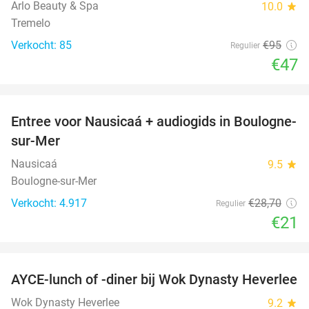
Arlo Beauty & Spa
10.0
star
Tremelo
Verkocht: 85
€95
Regulier
€47
favorite_border
Entree voor Nausicaá + audiogids in Boulogne-
27%
sur-Mer
Nausicaá
9.5
star
Boulogne-sur-Mer
Verkocht: 4.917
€28
,70
Regulier
€21
favorite_border
AYCE-lunch of -diner bij Wok Dynasty Heverlee
17%
Wok Dynasty Heverlee
9.2
star