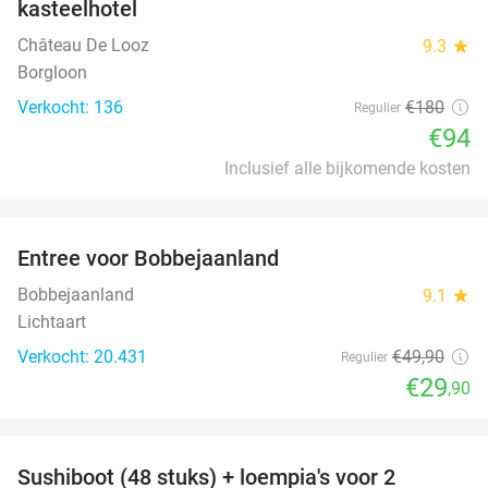
kasteelhotel
Château De Looz
9.3
star
Borgloon
Verkocht: 136
€180
Regulier
€94
Inclusief alle bijkomende kosten
favorite_border
Entree voor Bobbejaanland
40%
Bobbejaanland
9.1
star
Lichtaart
Verkocht: 20.431
€49
,90
Regulier
€29
,90
favorite_border
Sushiboot (48 stuks) + loempia's voor 2
46%