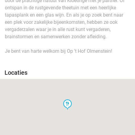
door de prachtige natuur van Kloetinge met je partner. Of
ontspan in de rustgevende theetuin met een heerlijke
tapasplank en een glas wijn. En als je op zoek bent naar
een plek voor zakelijke bijeenkomsten, hebben ze ook
vergaderzalen waar je in alle rust kunt vergaderen,
brainstormen en samenwerken zonder afleiding.
Je bent van harte welkom bij Op 't Hof Olmenstein!
Locaties
food