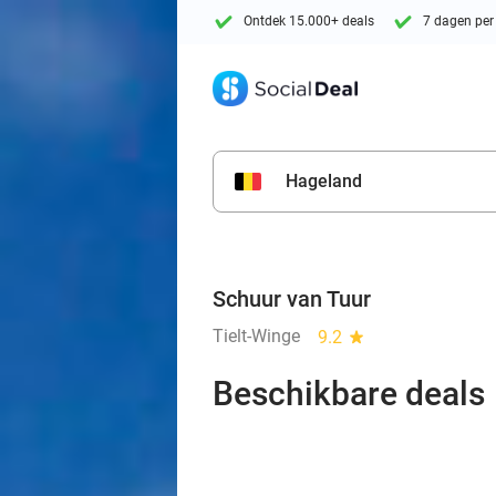
Ontdek 15.000+ deals
7 dagen per
Hageland
Schuur van Tuur
Tielt-Winge
9.2
star
Beschikbare deals