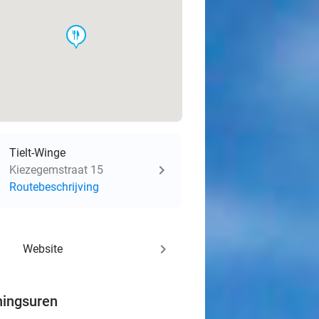
food
Tielt-Winge
Kiezegemstraat 15
Routebeschrijving
keyboard_arrow_right
Website
ingsuren