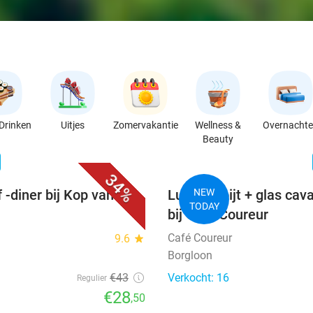
Drinken
Uitjes
Zomervakantie
Wellness &
Overnacht
Beauty
favorite_border
n
34%
 -diner bij Kop van
Luxe ontbijt + glas ca
NEW
TODAY
bij Café Coureur
Café Coureur
9.6
star
Borgloon
€43
Verkocht: 16
Regulier
€28
,50