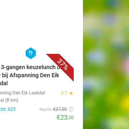
favorite_border
hexagon
food
37%
f 3-gangen keuzelunch of -
r bij Afspanning Den Eik
dal
nning Den Eik Laakdal
9.7
star
al (8 km)
cht: 623
€37
,50
Regulier
€23
,50