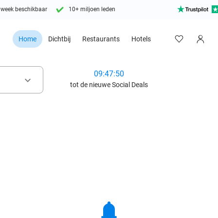
 week beschikbaar
10+ miljoen leden
Home
Dichtbij
Restaurants
Hotels
09:47:48
keyboard_arrow_down
tot de nieuwe Social Deals
notifications