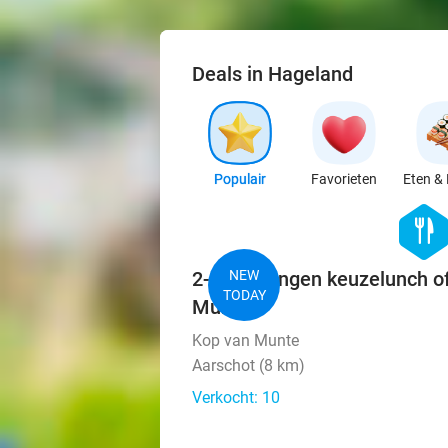
Deals in Hageland
Populair
Favorieten
Eten & 
hexago
food
2- of 3-gangen keuzelunch of
NEW
TODAY
Munte
Kop van Munte
Aarschot (8 km)
Verkocht: 10