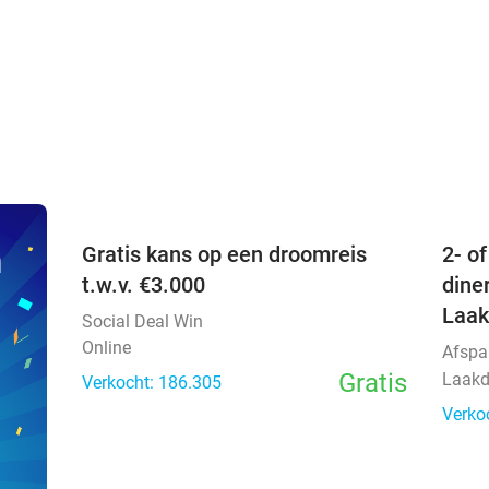
favorite_border
n
Gratis kans op een droomreis
2- o
t.w.v. €3.000
dine
Laak
Social Deal Win
Online
Afspa
Gratis
Laakd
Verkocht: 186.305
Verko