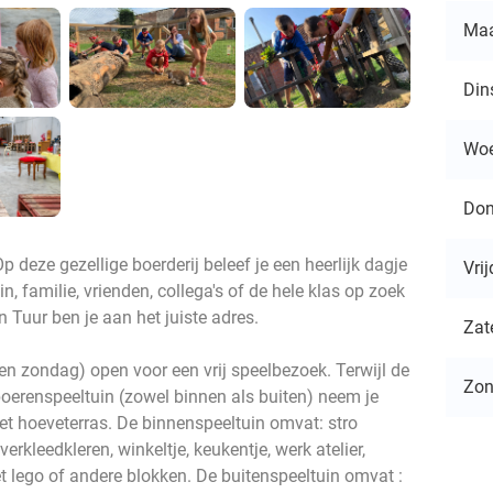
Ma
Din
Wo
Don
deze gezellige boerderij beleef je een heerlijk dagje
Vri
in, familie, vrienden, collega's of de hele klas op zoek
n Tuur ben je aan het juiste adres.
Zat
en zondag) open voor een vrij speelbezoek. Terwijl de
Zo
 boerenspeeltuin (zowel binnen als buiten) neem je
 het hoeveterras. De binnenspeeltuin omvat: stro
erkleedkleren, winkeltje, keukentje, werk atelier,
 lego of andere blokken. De buitenspeeltuin omvat :