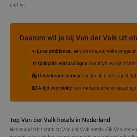
partner.
Daarom wil je bij Van der Valk uit et
✨ Luxe ambiance:
een warme, stijlvolle omgeving
🍴 Culinaire verrassingen:
kwalitatieve gerechte
💁 Uitstekende service:
vriendelijk personeel dat
💶 Altijd voordelig:
een fantastische en gezellige 
Top Van der Valk hotels in Nederland
Nederland telt tientallen Van der Valk hotels. Elk Van der 
waar je zeker een keer moet aanschuiven voor een zalig diner