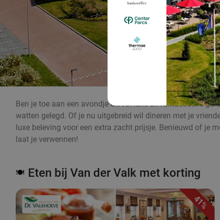
Ben je toe aan een avondje uit vol luxe en fantastische gerec
watten gelegd. Of je nu uitgebreid wil dineren met je vriend
luxe beleving voor een extra zacht prijsje. Benieuwd of je 
laat je verwennen!
Eten bij Van der Valk met korting
🍽️
41%