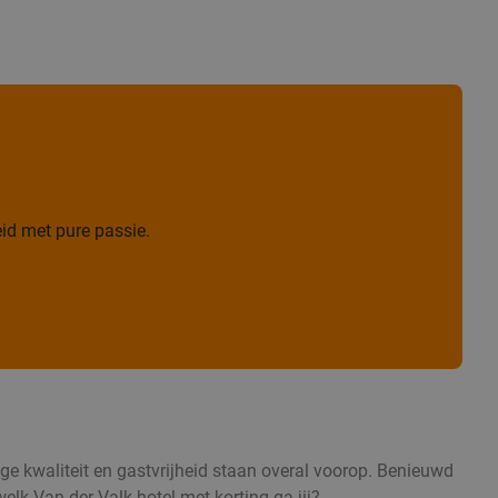
id met pure passie.
oge kwaliteit en gastvrijheid staan overal voorop. Benieuwd
elk Van der Valk hotel met korting ga jij?