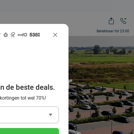
Bereikbaar tot 23:00
et Van der
an de beste deals.
 kortingen tot wel 70%!