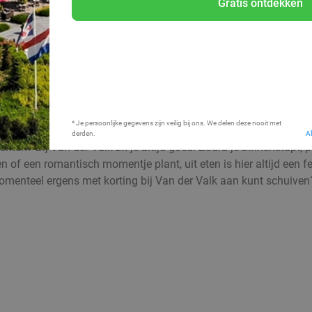
Gratis ontdekken
Bij mij in de buurt
* Je persoonlijke gegevens zijn veilig bij ons. We delen deze nooit met
derden.
A
hten? Bij Van der Valk zit je altijd goed. Zodra je binnenstapt, 
en of een romantisch momentje plant, uit eten is hier altijd een 
momenteel ergens met korting bij Van der Valk aan kunt schuiven?