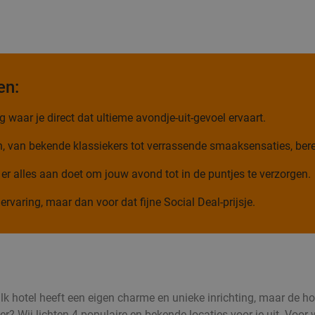
en:
 waar je direct dat ultieme avondje-uit-gevoel ervaart.
n, van bekende klassiekers tot verrassende smaaksensaties, bere
 er alles aan doet om jouw avond tot in de puntjes te verzorgen.
ervaring, maar dan voor dat fijne Social Deal-prijsje.
Valk hotel heeft een eigen charme en unieke inrichting, maar de h
? Wij lichten 4 populaire en bekende locaties voor je uit. Voor w