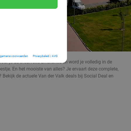
lgemene voorwaarden
Privacybeleid / AVG
proef je de sfeervolle ambiance en word je volledig in de
feestje. En het mooiste van alles? Je ervaart deze complete,
 Bekijk de actuele Van der Valk deals bij Social Deal en