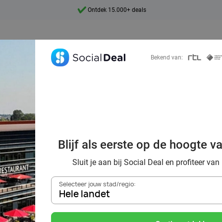
Ontdek 15.000+ deals
7 dagen per week beschikbaar
10+ miljoen leden
Bekend van:
9,4
Ontdek 15.000+ deals
 kwaliteit van h
Blijf als eerste op de hoogte v
Valk hotel
Sluit je aan bij Social Deal en profiteer van
Selecteer jouw stad/regio:
Hele landet
Zoek deals in de buurt van
Hele landet