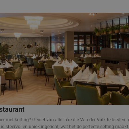
staurant
r met korting? Geniet van alle luxe die Van der Valk te bieden 
 is sfeervol en uniek ingericht, wat het de perfecte setting maak