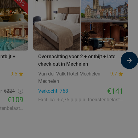
51%
tbijt +
Overnachting voor 2 + ontbijt + late
check-out in Mechelen
9.5
Van der Valk Hotel Mechelen
9.7
Mechelen
€141
€224
Verkocht: 768
r
€109
Excl. ca. €7,75 p.p.p.n. toeristenbelasting
Excl. ca. €2,20 p.p.p.n. toeristenbelasting