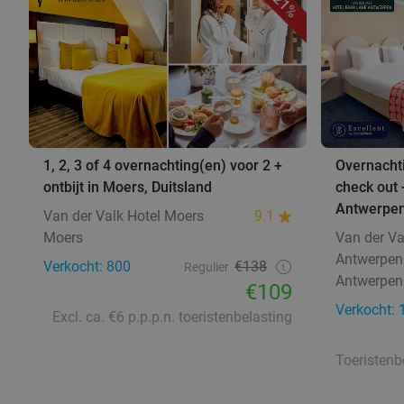
21%
1, 2, 3 of 4 overnachting(en) voor 2 +
Overnachti
ontbijt in Moers, Duitsland
check out 
Antwerpe
Van der Valk Hotel Moers
9.1
Moers
Van der Va
Antwerpen
Verkocht: 800
€138
Regulier
Antwerpen
€109
Verkocht: 
Excl. ca. €6 p.p.p.n. toeristenbelasting