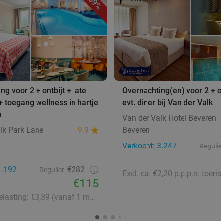
59%
ng voor 2 + ontbijt + late
Overnachting(en) voor 2 + on
+ toegang wellness in hartje
evt. diner bij Van der Valk
n
Van der Valk Hotel Beveren
lk Park Lane
9.9
Beveren
Verkocht: 3.247
Regulie
1.192
€282
Regulier
€115
Toeristenbelasting: €3,39 (vanaf 1 maart 2026: €3,58)