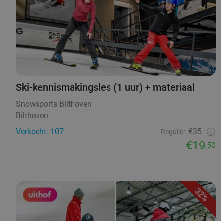
Ski-kennismakingsles (1 uur) + materiaal
Snowsports Bilthoven
Bilthoven
Verkocht: 107
€35
Regulier
€19
,50
32%