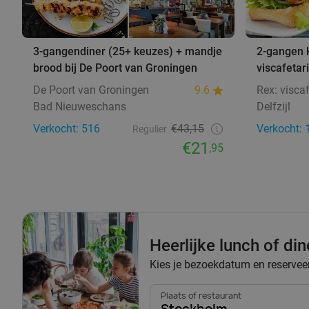
3-gangendiner (25+ keuzes) + mandje
2-gangen k
brood bij De Poort van Groningen
viscafetar
De Poort van Groningen
9.6
Rex: viscaf
Bad Nieuweschans
Delfzijl
Verkocht: 516
€43,15
Verkocht: 
Regulier
€21
,95
Heerlijke lunch of di
Kies je bezoekdatum en reserveer 
Plaats of restaurant