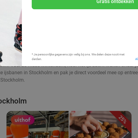
Gratis ontdekken
Bij mij in de buurt
* Je persoonlijke gegevens zijn veilig bij ons. We delen deze nooit met
derden.
A
olm. Voel de frisse winterlucht, hoor het ijs zacht kraken onder 
ste ijsbanen in Stockholm en pak je direct voordeel mee op entre
n Stockholm.
tockholm
25%