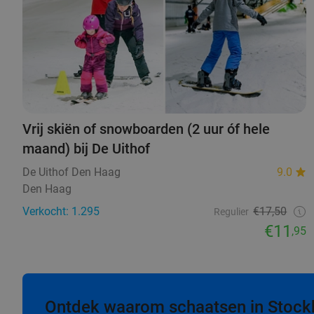
Vrij skiën of snowboarden (2 uur óf hele
maand) bij De Uithof
De Uithof Den Haag
9.0
Den Haag
Verkocht: 1.295
€17,50
Regulier
€11
,95
Ontdek waarom schaatsen in Stockho