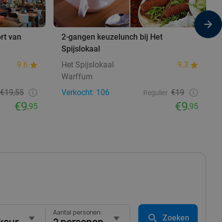
ort van
2-gangen keuzelunch bij Het
Spijslokaal
9.6
Het Spijslokaal
9.3
Warffum
€19,55
Verkocht: 106
€19
Regulier
€9
€9
,95
,95
Aantal personen:
Zoeken