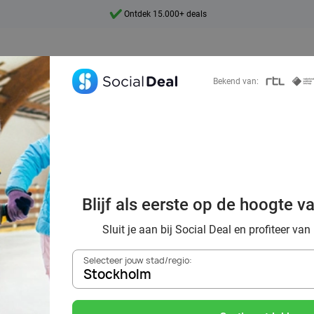
Ontdek 15.000+ deals
7 dagen per week beschikbaar
10+ miljoen leden
Bekend van:
9,4
Ontdek 15.000+ deals
 in Stockholm me
overen door wint
Blijf als eerste op de hoogte v
het ijs
Sluit je aan bij Social Deal en profiteer van
Selecteer jouw stad/regio:
Stockholm
Zoek deals in de buurt van
Stockholm