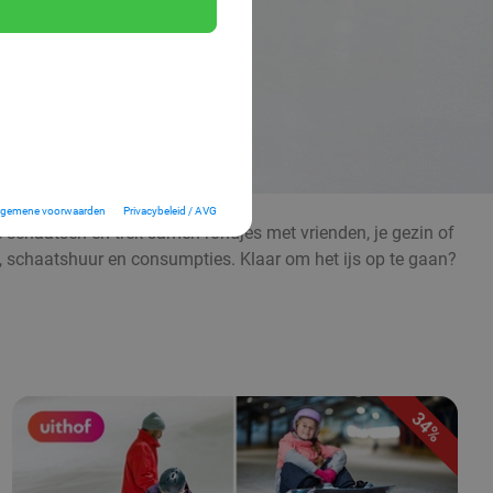
lgemene voorwaarden
Privacybeleid / AVG
je schaatsen en trek samen rondjes met vrienden, je gezin of
e, schaatshuur en consumpties. Klaar om het ijs op te gaan?
34%