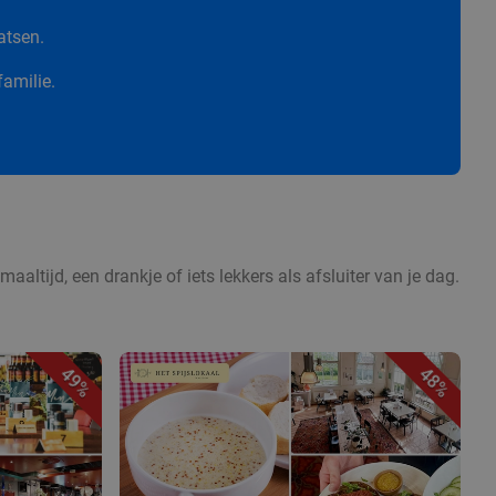
atsen.
familie.
aaltijd, een drankje of iets lekkers als afsluiter van je dag.
49%
48%