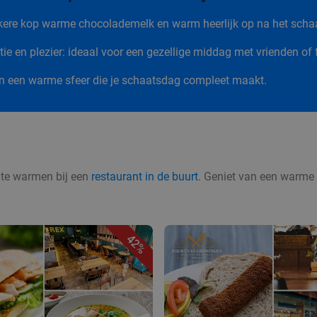
kkere kop warme chocolademelk en warm heerlijk op na het scha
ie en plezier: ideaal voor een gezellige middag met vrienden of 
en een warme sfeer die je schaatsdag compleet maakt.
p te warmen bij een
restaurant in de buurt
. Geniet van een warme m
42%