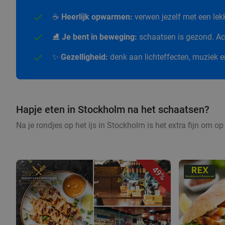
☕
Heerlijk opwarmen:
verwen jezelf met een le
⛸️
Je bent in beweging:
schaatsen is gezond. Act
✨
Gezelligheid:
denk aan lichteffecten, muziek 
Hapje eten in Stockholm na het schaatsen?
Na je rondjes op het ijs in Stockholm is het extra fijn om o
49%