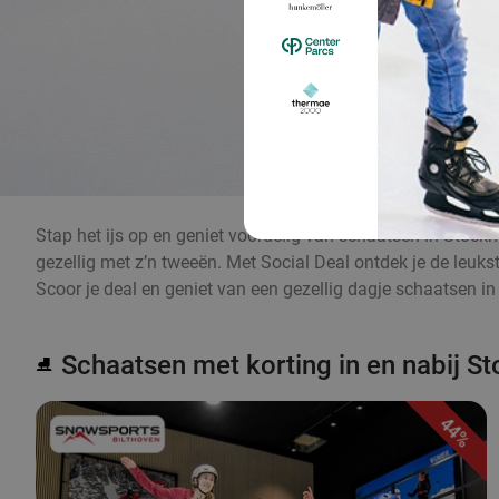
Stap het ijs op en geniet voordelig van schaatsen in Stockh
gezellig met z’n tweeën. Met Social Deal ontdek je de leuk
Scoor je deal en geniet van een gezellig dagje schaatsen i
Schaatsen met korting in en nabij S
⛸️
44%