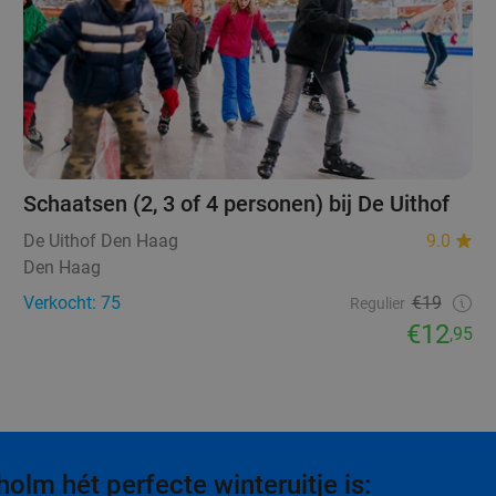
Schaatsen (2, 3 of 4 personen) bij De Uithof
De Uithof Den Haag
9.0
Den Haag
Verkocht: 75
€19
Regulier
€12
,95
lm hét perfecte winteruitje is: