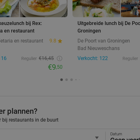
euzelunch bij Rex:
Uitgebreide lunch bij De Po
ia en restaurant
Groningen
etaria en restaurant
9.8
De Poort van Groningen
Bad Nieuweschans
116
€16,45
Verkocht: 122
Regulier
Regulier
€9
,50
ner plannen?
bij restaurants in de buurt
Datum