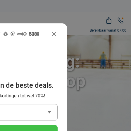
Bereikbaar vanaf 07:00
t korting:
erplezier op
an de beste deals.
 kortingen tot wel 70%!