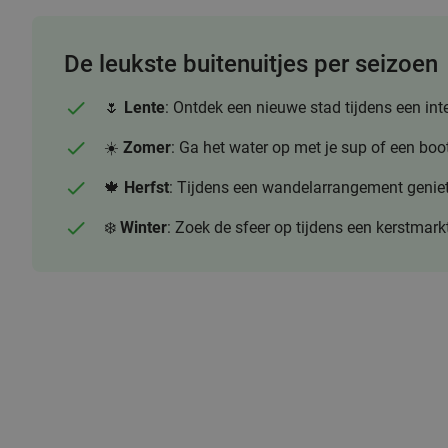
De leukste buitenuitjes per seizoen
🌷
Lente
: Ontdek een nieuwe stad tijdens een in
☀️
Zomer
: Ga het water op met je sup of een boo
🍁
Herfst
: Tijdens een wandelarrangement genie
❄️
Winter
: Zoek de sfeer op tijdens een kerstmarkt