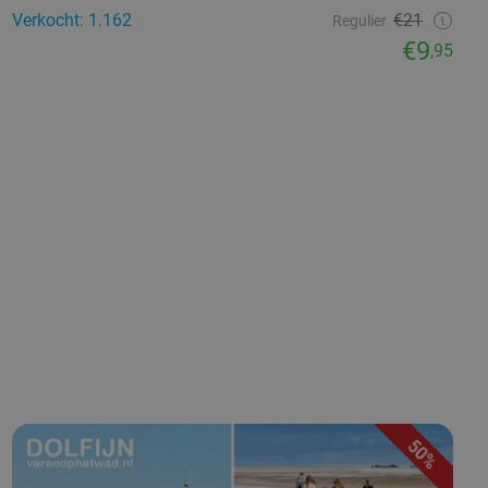
Verkocht: 1.162
€21
Regulier
€9
,95
50%