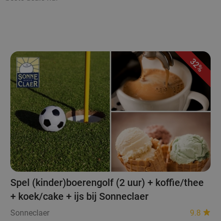
32%
Spel (kinder)boerengolf (2 uur) + koffie/thee
+ koek/cake + ijs bij Sonneclaer
Sonneclaer
9.8