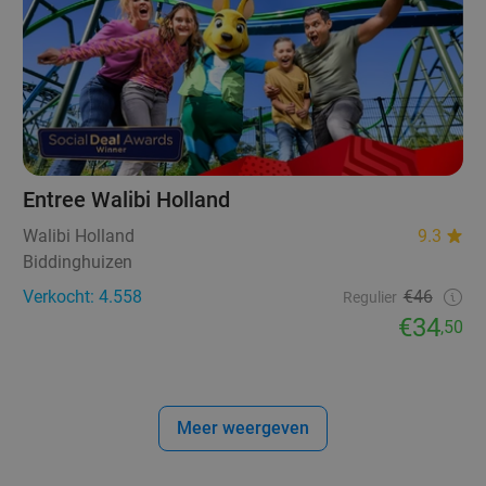
Entree Walibi Holland
Walibi Holland
9.3
Biddinghuizen
Verkocht: 4.558
€46
Regulier
€34
,50
Meer weergeven