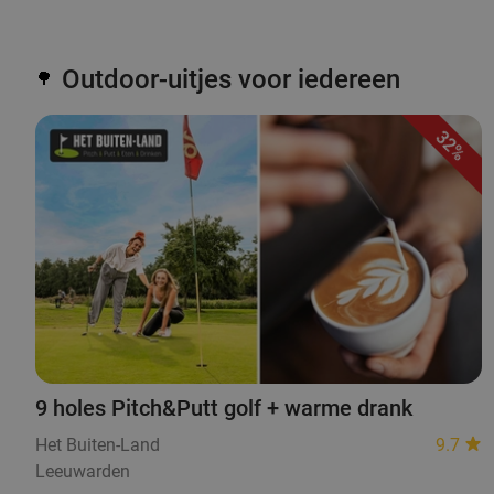
Outdoor-uitjes voor iedereen
🌳
32%
9 holes Pitch&Putt golf + warme drank
Het Buiten-Land
9.7
Leeuwarden