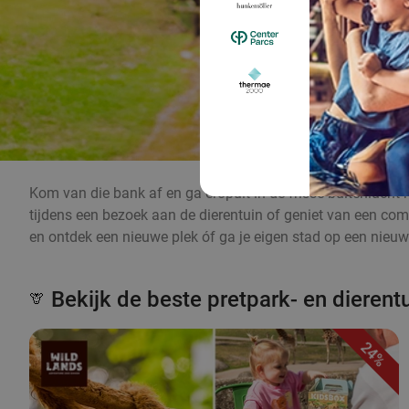
Kom van die bank af en ga eropuit in de frisse buitenlucht 
tijdens een bezoek aan de dierentuin of geniet van een co
en ontdek een nieuwe plek óf ga je eigen stad op een nieuwe
Bekijk de beste pretpark- en dierent
🦒
24%