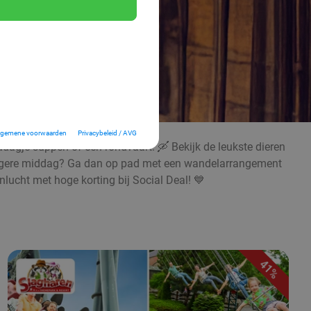
lgemene voorwaarden
Privacybeleid / AVG
ddagje suppen of een rondvaart. 🛶 Bekijk de leukste dieren
rustigere middag? Ga dan op pad met een wandelarrangement
nlucht met hoge korting bij Social Deal! 💙
41%