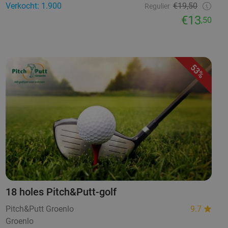
Verkocht: 1.900
€19,50
Regulier
€13
,50
53%
18 holes Pitch&Putt-golf
Pitch&Putt Groenlo
9.7
Groenlo