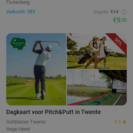
Fluitenberg
Verkocht: 385
€14
Regulier
€9
,50
50%
Dagkaart voor Pitch&Putt in Twente
Golfplezier Twente
9.9
Hoge Hexel