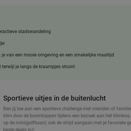
teractieve stadswandeling
tje
t je van een mooie omgeving en een smakelijke maaltijd
 terwijl je langs de kraampjes struint
Sportieve uitjes in de buitenlucht
Ben jij toe aan een sportieve challenge met vrienden of famili
klim door de boomtoppen tijdens een bezoek aan het klimbos. 
op de mini(golfbaan) ook de strijd aangaan met je favoriete g
beste deals nu!