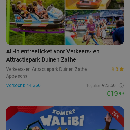
All-in entreeticket voor Verkeers- en
Attractiepark Duinen Zathe
Verkeers- en Attractiepark Duinen Zathe
9.8
Appelscha
Verkocht: 44.360
€23,50
Regulier
€19
,99
25%