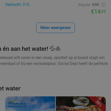
Verkocht: 315
€30
Regulier
€14
,95
Meer weergeven
in én aan het water! 💦⛵
relaxed wilt varen in een sloep, sportief op je board stapt om
wembad of bij een recreatieplas: Social Deal heeft de perfecte
et water
38%