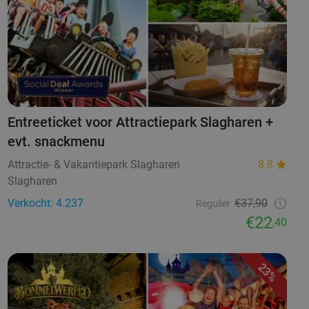
Entreeticket voor Attractiepark Slagharen +
evt. snackmenu
Attractie- & Vakantiepark Slagharen
8.8
Slagharen
Verkocht: 4.237
€37,90
Regulier
€22
,40
23%