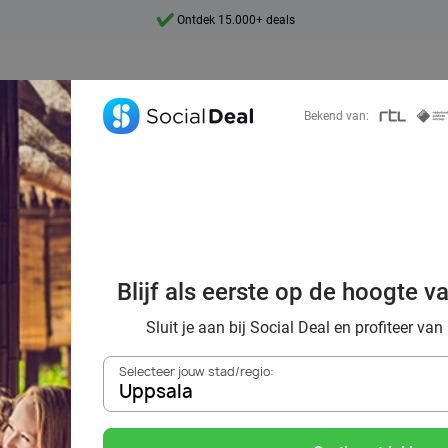
7 dagen per week beschikbaar
10+ miljoen leden
9,4
Bekend van:
Ontdek 15.000+ deals
viteiten met kort
Blijf als eerste op de hoogte v
isse lucht met So
Sluit je aan bij Social Deal en profiteer van
Selecteer jouw stad/regio:
Uppsala
Zoek deals in de buurt van
Uppsala