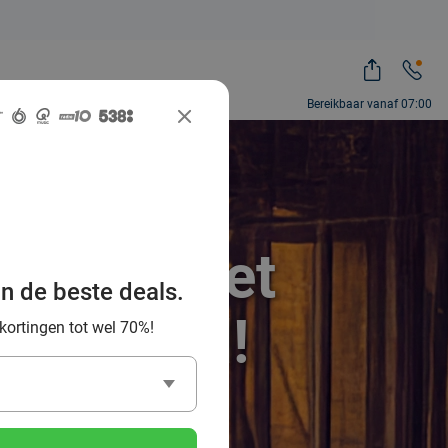
Bereikbaar vanaf 07:00
ing: geniet
an de beste deals.
cial Deal!
 kortingen tot wel 70%!