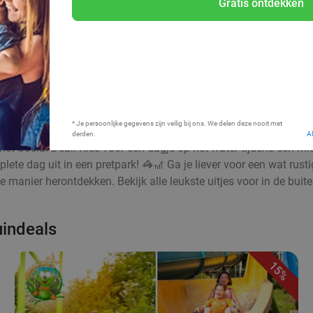
Gratis ontdekken
Bij mij in de buurt
* Je persoonlijke gegevens zijn veilig bij ons. We delen deze nooit met
derden.
A
met Social Deal. Kies voor een dagje op het water tijdens een mi
mplete dag uit in een pretpark! 🦓🎢 Ga je liever voor een wat 
 manier herontdekken. Bekijk alle leukste uitjes voor in de buite
uindeals
15%