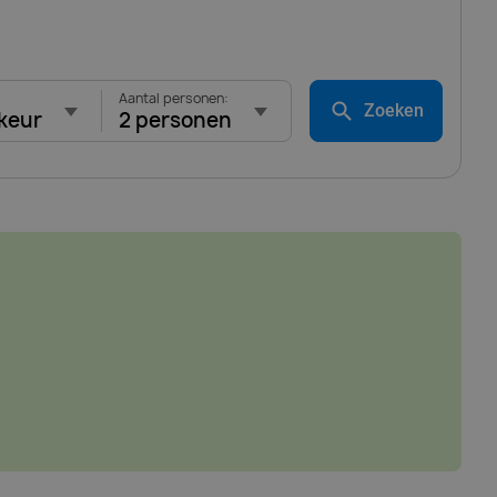
Aantal personen:
Zoeken
keur
2 personen