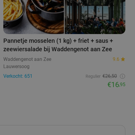
Pannetje mosselen (1 kg) + friet + saus +
zeewiersalade bij Waddengenot aan Zee
Waddengenot aan Zee
9.6
Lauwersoog
Verkocht: 651
€26,50
Regulier
€16
,95