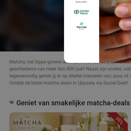
Matcha, het hippe groene drankje, wordt steeds populairder 
geschiedenis van meer dan 800 jaar! Naast zijn unieke, v
tegenwoordig geniet jij er op allerlei manieren van; puur, 
Ontdek de beste matcha deals in Uppsala via Social Deal!
Geniet van smakelijke matcha-deals
💚
35%