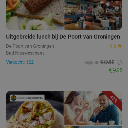
Uitgebreide lunch bij De Poort van Groningen
De Poort van Groningen
9.6
Bad Nieuweschans
Verkocht: 122
€19,55
Regulier
€9
,95
42%