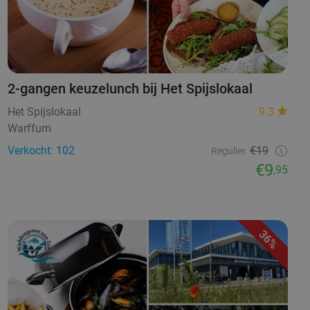
2-gangen keuzelunch bij Het Spijslokaal
Het Spijslokaal
9.3
Warffum
Verkocht: 102
€19
Regulier
€9
,95
36%