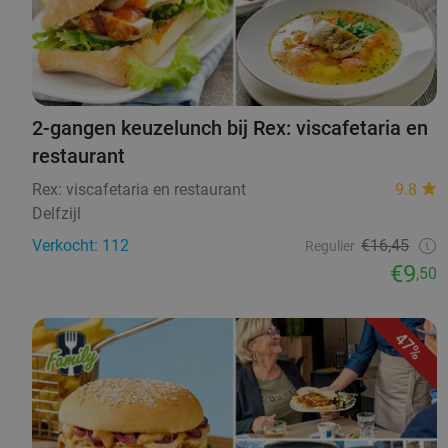
2-gangen keuzelunch bij Rex: viscafetaria en
restaurant
Rex: viscafetaria en restaurant
9.8
Delfzijl
Verkocht: 112
€16,45
Regulier
€9
,50
47%