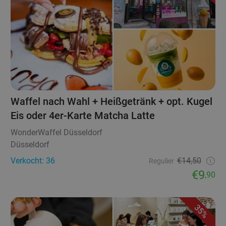
Waffel nach Wahl + Heißgetränk + opt. Kugel
Eis oder 4er-Karte Matcha Latte
WonderWaffel Düsseldorf
Düsseldorf
Verkocht: 36
€14,50
Regulier
€9
,90
35%