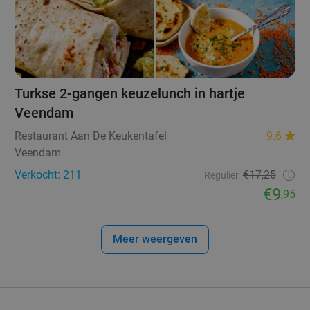
Turkse 2-gangen keuzelunch in hartje
Veendam
Restaurant Aan De Keukentafel
9.6
Veendam
Verkocht: 211
€17,25
Regulier
€9
,95
Meer weergeven