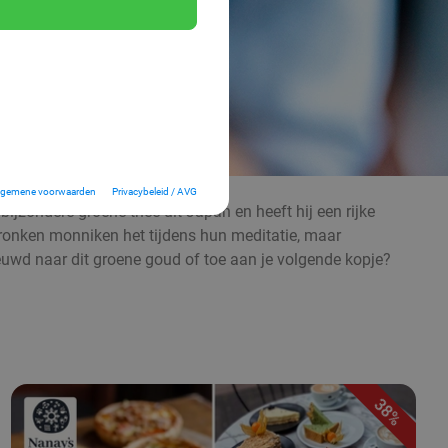
lgemene voorwaarden
Privacybeleid / AVG
ijzondere groene thee uit Japan en heeft hij een rijke
ronken monniken het tijdens hun meditatie, maar
nieuwd naar dit groene goud of toe aan je volgende kopje?
38%