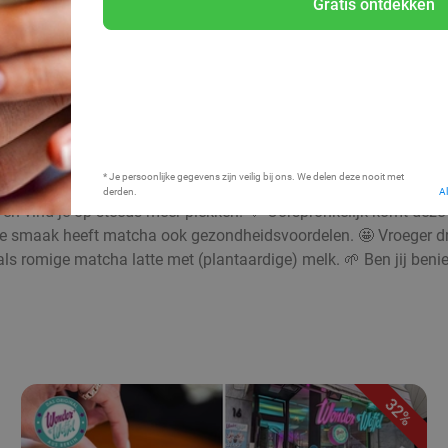
Gratis ontdekken
Bij mij in de buurt
* Je persoonlijke gegevens zijn veilig bij ons. We delen deze nooit met
derden.
A
en vind je op steeds meer plekken. 💚 Oorspronkelijk komt deze b
olle smaak heeft matcha ook gezondheidsvoordelen. 🤩 Vroeger d
of als romige matcha latte met (plantaardige) melk. 🌱 Ben jij be
32%