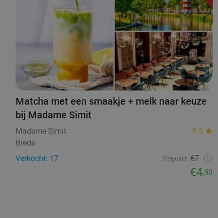
Matcha met een smaakje + melk naar keuze
bij Madame Simit
Madame Simit
9.5
Breda
Verkocht: 17
€7
Regulier
€4
,50