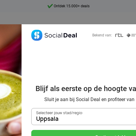
Ontdek 15.000+ deals
7 dagen per week beschikbaar
10+ miljoen leden
Bekend van:
9,4
Ontdek 15.000+ deals
Blijf als eerste op de hoogte v
tcha met wel 70
Sluit je aan bij Social Deal en profiteer van
Selecteer jouw stad/regio:
Uppsala
Zoek deals in de buurt van
Uppsala