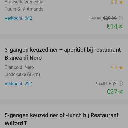
Brasserie Vrededaal
9.9
star
Puurs-Sint-Amands
Verkocht: 642
€29
,80
Regulier
€14
,90
favorite_border
3-gangen keuzediner + aperitief bij restaurant
47%
Bianca di Nero
Bianco di Nero
9.5
star
Liedekerke (8 km)
Verkocht: 227
€52
Regulier
€27
,50
favorite_border
5-gangen keuzediner of -lunch bij Restaurant
47%
Wilford T