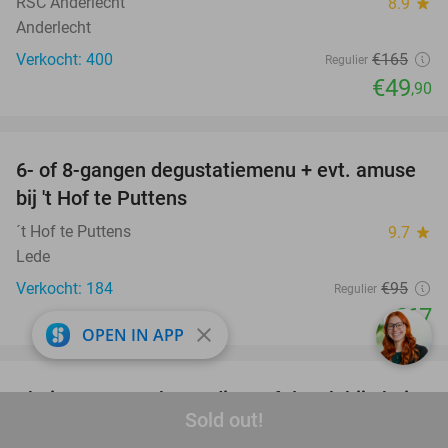
RSC Anderlecht
8.9
star
Anderlecht
Verkocht: 400
€165
Regulier
€49
,90
favorite_border
6- of 8-gangen degustatiemenu + evt. amuse
29%
bij 't Hof te Puttens
´t Hof te Puttens
9.7
star
Lede
Verkocht: 184
€95
Regulier
€67
close
OPEN IN APP
favorite_border
Thais 3-gangen keuzediner of -lunch bij Thai
36%
Sold out!
Thanee in hartje Gent