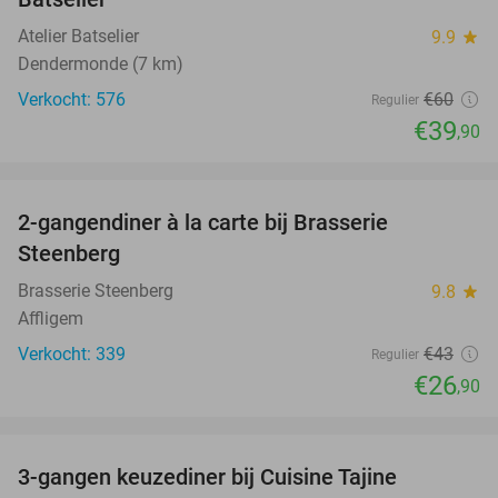
Atelier Batselier
9.9
star
Dendermonde (7 km)
Verkocht: 576
€60
Regulier
€39
,90
favorite_border
2-gangendiner à la carte bij Brasserie
37%
Steenberg
Brasserie Steenberg
9.8
star
Affligem
Verkocht: 339
€43
Regulier
€26
,90
favorite_border
3-gangen keuzediner bij Cuisine Tajine
36%