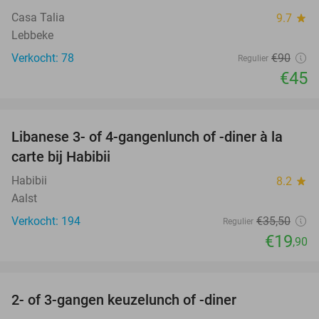
Casa Talia
9.7
star
Lebbeke
Verkocht: 78
€90
Regulier
€45
favorite_border
Libanese 3- of 4-gangenlunch of -diner à la
44%
carte bij Habibii
Habibii
8.2
star
Aalst
Verkocht: 194
€35
,50
Regulier
€19
,90
favorite_border
2- of 3-gangen keuzelunch of -diner
50%