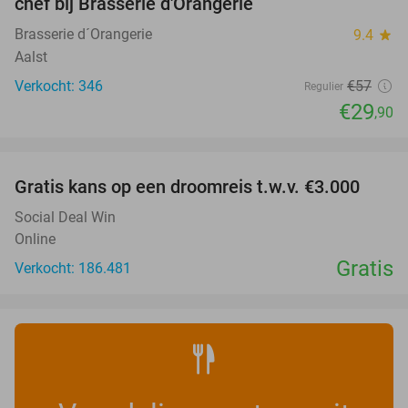
chef bij Brasserie d'Orangerie
Brasserie d´Orangerie
9.4
star
Aalst
Verkocht: 346
€57
Regulier
€29
,90
favorite_border
Gratis kans op een droomreis t.w.v. €3.000
Social Deal Win
Online
Gratis
Verkocht: 186.481