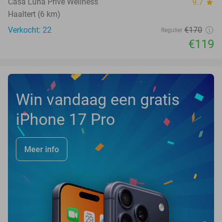
Casa Luna Prive Wellness
9.7
star
Haaltert (6 km)
Verkocht: 22
€170
Regulier
€119
Win vandaag een gratis
iPhone 17 Pro
Meer info