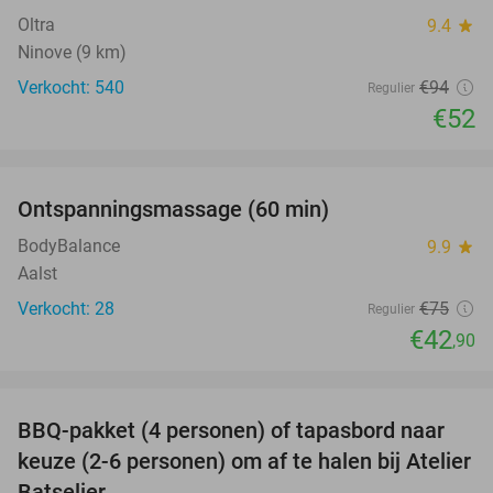
Oltra
9.4
star
Ninove (9 km)
Verkocht: 540
€94
Regulier
€52
favorite_border
Ontspanningsmassage (60 min)
43%
BodyBalance
9.9
star
Aalst
Verkocht: 28
€75
Regulier
€42
,90
favorite_border
BBQ-pakket (4 personen) of tapasbord naar
34%
keuze (2-6 personen) om af te halen bij Atelier
Batselier