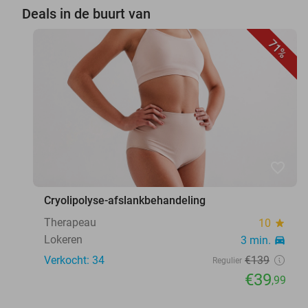
Deals in de buurt van
71%
favorite_border
Cryolipolyse-afslankbehandeling
Therapeau
10
star
Lokeren
3 min.
directions_car
Verkocht: 34
€139
Regulier
€39
,99