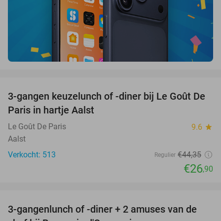
favorite_border
3-gangen keuzelunch of -diner bij Le Goût De
39%
Paris in hartje Aalst
Le Goût De Paris
9.6
star
Aalst
Verkocht: 513
€44
,35
Regulier
€26
,90
favorite_border
3-gangenlunch of -diner + 2 amuses van de
48%