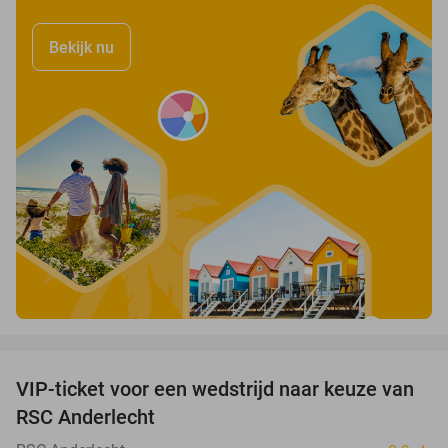
Bekijk nu
favorite_border
VIP-ticket voor een wedstrijd naar keuze van
70%
SOLD
RSC Anderlecht
OUT