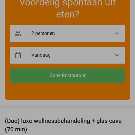
Voordelig spontaan uit
eten?
Zoek Restaurant
favorite_border
(Duo) luxe wellnessbehandeling + glas cava
50%
(70 min)