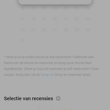
10
11
12
13
14
15
16
17
18
19
20
21
22
23
24
25
26
27
28
29
30
31
*
Weet je al op welke datum je wilt reserveren? Selecteer dan
hierboven de datum en reserveer en koop jouw Social Deal
tegelijkertijd. (Weet je nog niet wanneer je wilt reserveren? Geen
zorgen: koop dan via de ‘
koop nu
’-knop én reserveer later)
Selectie van recensies
info_outlined