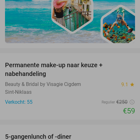
favorite_border
Permanente make-up naar keuze +
76%
nabehandeling
Beauty & Bridal by Visagie Cigdem
9.1
star
Sint-Niklaas
Verkocht: 55
€250
Regulier
€59
favorite_border
5-gangenlunch of -diner
45%