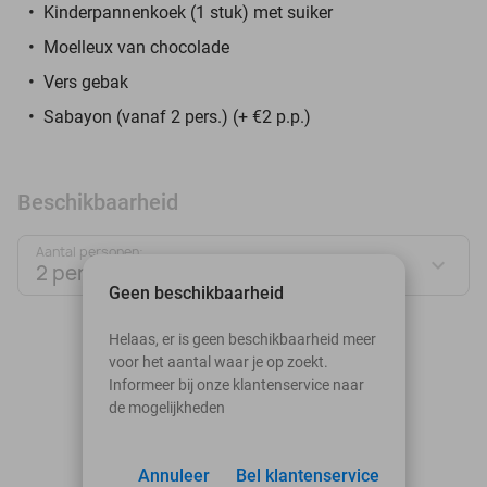
Kinderpannenkoek (1 stuk) met suiker
Moelleux van chocolade
Vers gebak
Sabayon (vanaf 2 pers.) (+ €2 p.p.)
Beschikbaarheid
Aantal personen:
2 personen
Geen beschikbaarheid
augustus 2026
Helaas, er is geen beschikbaarheid meer
voor het aantal waar je op zoekt.
Ma
Di
Wo
Do
Vr
Za
Zo
Informeer bij onze klantenservice naar
de mogelijkheden
1
2
3
Annuleer
4
5
Bel klantenservice
6
7
8
9