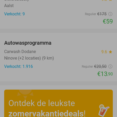
Aalst
Verkocht: 9
€175
Regulier
€59
favorite_border
Autowasprogramma
32%
Carwash Dodane
9.6
star
Ninove (+2 locaties) (9 km)
Verkocht: 1.916
€20
,50
Regulier
€13
,90
Ontdek de leukste
zomervakantiedeals
!