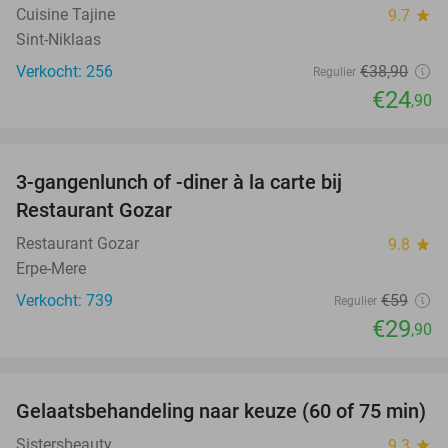
Cuisine Tajine
9.7
star
Sint-Niklaas
Verkocht: 256
€38
,90
Regulier
€24
,90
favorite_border
3-gangenlunch of -diner à la carte bij
49%
Restaurant Gozar
Restaurant Gozar
9.8
star
Erpe-Mere
Verkocht: 739
€59
Regulier
€29
,90
favorite_border
Gelaatsbehandeling naar keuze (60 of 75 min)
66%
Sistersbeauty
9.3
star