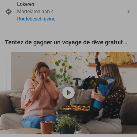
Lokeren
Martelarenlaan 4
Routebeschrijving
Tentez de gagner un voyage de rêve gratuit d'une valeur de 3.000 € !
play_circle