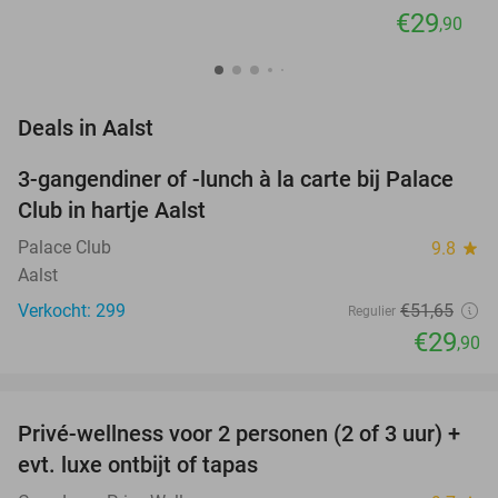
€29
,90
favorite_border
Deals in Aalst
3-gangendiner of -lunch à la carte bij Palace
42%
Club in hartje Aalst
Palace Club
9.8
star
Aalst
Verkocht: 299
€51
,65
Regulier
€29
,90
favorite_border
Privé-wellness voor 2 personen (2 of 3 uur) +
30%
evt. luxe ontbijt of tapas