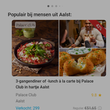
Populair bij mensen uit Aalst:
42%
favorite_border
3-gangendiner of -lunch à la carte bij Palace
Club in hartje Aalst
Palace Club
9.8
star
Aalst
Verkocht: 299
€51
,65
Regulier