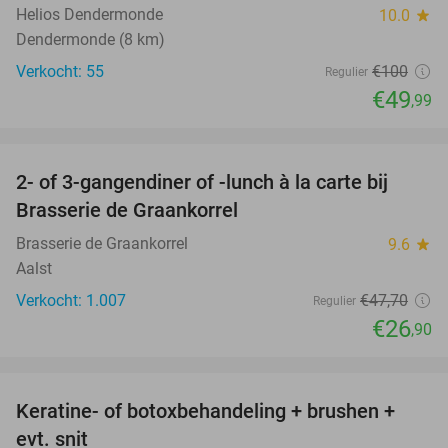
Helios Dendermonde
10.0
star
Dendermonde (8 km)
Verkocht: 55
€100
Regulier
€49
,99
favorite_border
2- of 3-gangendiner of -lunch à la carte bij
44%
Brasserie de Graankorrel
Brasserie de Graankorrel
9.6
star
Aalst
Verkocht: 1.007
€47
,70
Regulier
€26
,90
favorite_border
Keratine- of botoxbehandeling + brushen +
50%
evt. snit