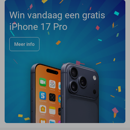
Win vandaag een gratis
iPhone 17 Pro
Meer info
favorite_border