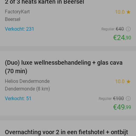
2 of 3 heats karten in Beersel
38%
FactoryKart
10.0
star
Beersel
Verkocht: 231
€40
Regulier
€24
,90
favorite_border
(Duo) luxe wellnessbehandeling + glas cava
50%
(70 min)
Helios Dendermonde
10.0
star
Dendermonde (8 km)
Verkocht: 51
€100
Regulier
€49
,99
favorite_border
Overnachting voor 2 in een fietshotel + ontbijt
19%