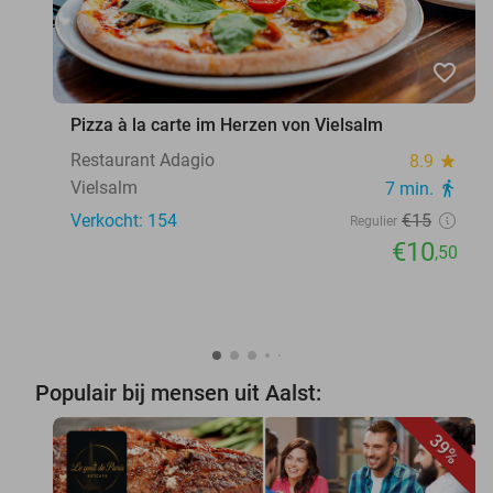
favorite_border
Pizza à la carte im Herzen von Vielsalm
Restaurant Adagio
8.9
star
Vielsalm
7 min.
directions_walk
Verkocht: 154
€15
Regulier
€10
,50
Populair bij mensen uit Aalst:
39%