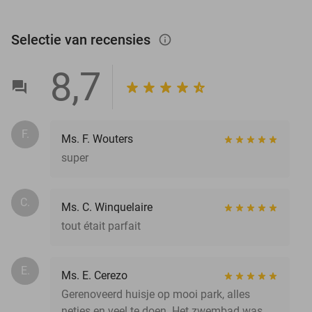
Selectie van recensies
info_outlined
8,7
F.
Ms. F. Wouters
super
C.
Ms. C. Winquelaire
tout était parfait
E.
Ms. E. Cerezo
Gerenoveerd huisje op mooi park, alles
netjes en veel te doen. Het zwembad was