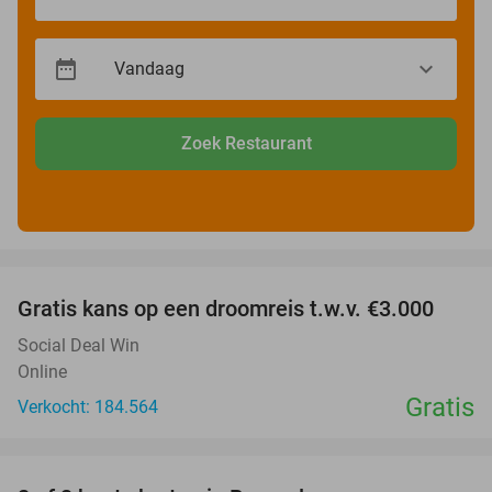
Zoek Restaurant
favorite_border
Gratis kans op een droomreis t.w.v. €3.000
Social Deal Win
Online
Gratis
Verkocht: 184.564
favorite_border