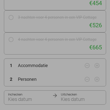
€454
3 nachten voor 4 personen in een VIP Cottage
€526
4 nachten voor 4 personen in een VIP Cottage
€665
remove_circle_outline
add_circle_outline
1
Accommodatie
remove_circle_outline
add_circle_outline
2
Personen
Inchecken
Uitchecken
Kies datum
Kies datum