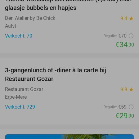
50%
glaasje bubbels en hapjes
Den Atelier by Be Chick
9.4
star
Aalst
Verkocht: 70
€70
Regulier
€34
,90
favorite_border
3-gangenlunch of -diner à la carte bij
49%
Restaurant Gozar
Restaurant Gozar
9.8
star
Erpe-Mere
Verkocht: 729
€59
Regulier
€29
,90