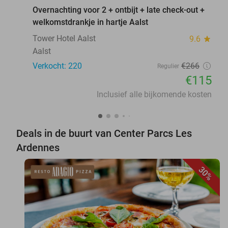
Overnachting voor 2 + ontbijt + late check-out +
welkomstdrankje in hartje Aalst
Tower Hotel Aalst
9.6
star
Aalst
Verkocht: 220
€266
Regulier
€115
Inclusief alle bijkomende kosten
Deals in de buurt van Center Parcs Les
Ardennes
30%