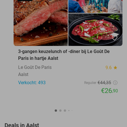
favorite_border
3-gangen keuzelunch of -diner bij Le Goût De
Paris in hartje Aalst
Le Goût De Paris
9.6
star
Aalst
Verkocht: 493
€44
,35
Regulier
€26
,90
favorite_border
Deals in Aalst