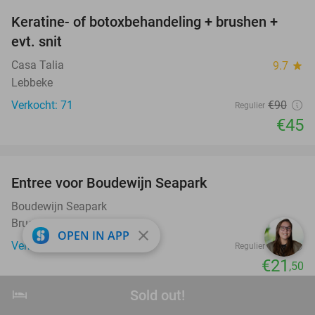
Keratine- of botoxbehandeling + brushen +
50%
evt. snit
Casa Talia
9.7
star
Lebbeke
Verkocht: 71
€90
Regulier
€45
favorite_border
Entree voor Boudewijn Seapark
35%
Boudewijn Seapark
Brugge
close
OPEN IN APP
Verkocht: 4.059
€33
Regulier
€21
,50
favorite_border
hotel
Sold out!
Sold out!