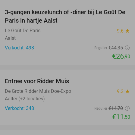
3-gangen keuzelunch of -diner bij Le Goût De
39%
Paris in hartje Aalst
Le Goût De Paris
9.6
star
Aalst
Verkocht: 493
€44
,35
Regulier
€26
,90
favorite_border
Entree voor Ridder Muis
22%
NEW
TODAY
De Grote Ridder Muis Doe-Expo
9.3
star
Aalter (+2 locaties)
Verkocht: 348
€14
,70
Regulier
€11
,50