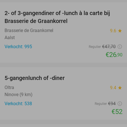
2- of 3-gangendiner of -lunch à la carte bij
44%
Brasserie de Graankorrel
Brasserie de Graankorrel
9.6
star
Aalst
Verkocht: 995
€47
,70
Regulier
€26
,90
favorite_border
5-gangenlunch of -diner
45%
Oltra
9.4
star
Ninove (9 km)
Verkocht: 538
€94
Regulier
€52
favorite_border