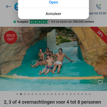
Open
7 dagen per week beschikbaar
10+ miljoen leden
Annuleer
Bereikbaar tot 23:00
9,4
op basis van
206.043 reviews
Ontdek 15.000+ deals
38%
SOLD
7 dagen per week beschikbaar
OUT
10+ miljoen leden
favorite_border
2, 3 of 4 overnachtingen voor 4 tot 8 personen