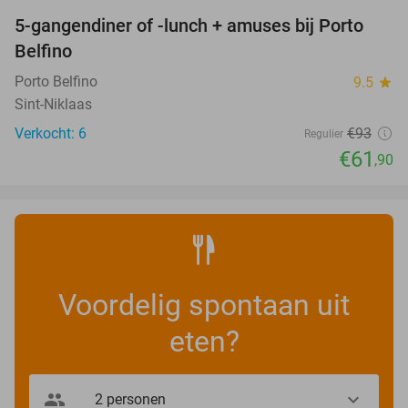
5-gangendiner of -lunch + amuses bij Porto
33%
NEW
Belfino
TODAY
Porto Belfino
9.5
star
Sint-Niklaas
Verkocht: 6
€93
Regulier
€61
,90
Voordelig spontaan uit
eten?