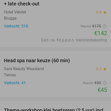
+ late check-out
Hotel Velotel
9.9
star
Brugge
Verkocht: 518
€175
Regulier
€142
Excl. ca. €4 p.p.p.n. toeristenbelasting
favorite_border
Head spa naar keuze (60 min)
50%
Sara Beauty Waasland
9.3
star
Temse
Verkocht: 41
€90
Regulier
€45
favorite_border
Thema-workshop klei boetseren (2,5 uur) incl.