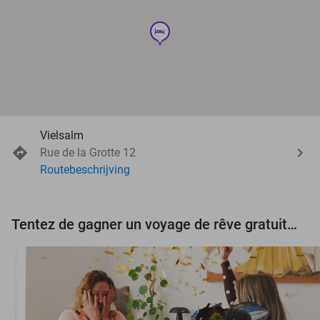
hotel
Vielsalm
Rue de la Grotte 12
Routebeschrijving
Tentez de gagner un voyage de rêve gratuit d'une valeur de 3.000 € !