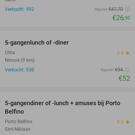
Verkocht: 992
€47
,70
Regulier
€26
,90
favorite_border
5-gangenlunch of -diner
45%
Oltra
9.4
star
Ninove (9 km)
Verkocht: 538
€94
Regulier
€52
favorite_border
5-gangendiner of -lunch + amuses bij Porto
33%
NEW
Belfino
TODAY
Porto Belfino
9.5
star
Sint-Niklaas