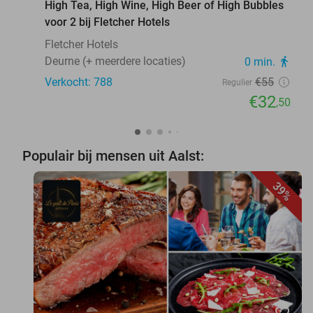
High Tea, High Wine, High Beer of High Bubbles
voor 2 bij Fletcher Hotels
Fletcher Hotels
Deurne (+ meerdere locaties)
0 min.
directions_walk
Verkocht: 788
€55
Regulier
€32
,50
Populair bij mensen uit Aalst:
39%
favorite_border