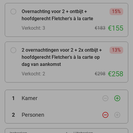
Overnachting voor 2 + ontbijt +
15%
hoofdgerecht Fletcher's à la carte
€155
Verkocht: 3
€183
2 overnachtingen voor 2 + 2x ontbijt +
13%
hoofdgerecht Fletcher's à la carte op
dag van aankomst
€258
Verkocht: 2
€298
remove_circle_outline
add_circle_outline
1
Kamer
remove_circle_outline
add_circle_outline
2
Personen