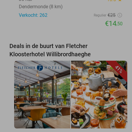
Dendermonde (8 km)
Verkocht: 262
€25
Regulier
€14
,50
Deals in de buurt van Fletcher
Kloosterhotel Willibrordhaeghe
41%
favorite_border