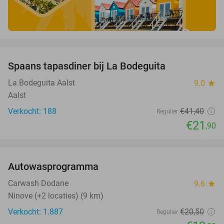
favorite_border
Spaans tapasdiner bij La Bodeguita
47%
La Bodeguita Aalst
9.0
star
Aalst
Verkocht: 188
€41
,40
Regulier
€21
,90
favorite_border
Autowasprogramma
32%
Carwash Dodane
9.6
star
Ninove (+2 locaties) (9 km)
Verkocht: 1.887
€20
,50
Regulier