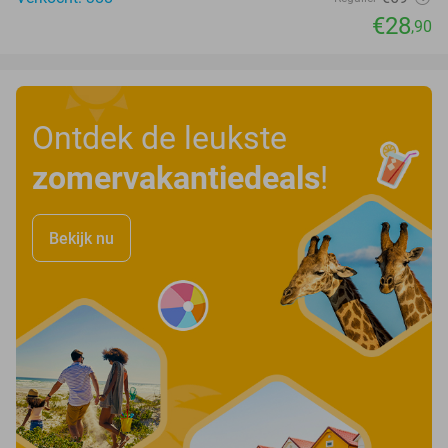
€28
,90
Ontdek de leukste
zomervakantiedeals
!
Bekijk nu