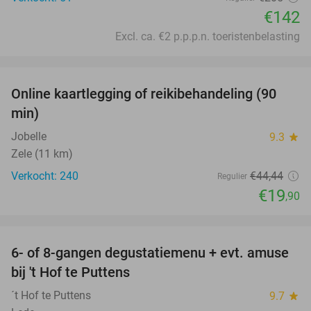
€142
Excl. ca. €2 p.p.p.n. toeristenbelasting
favorite_border
Online kaartlegging of reikibehandeling (90
55%
min)
Jobelle
9.3
star
Zele (11 km)
Verkocht: 240
€44
,44
Regulier
€19
,90
favorite_border
6- of 8-gangen degustatiemenu + evt. amuse
29%
bij 't Hof te Puttens
´t Hof te Puttens
9.7
star