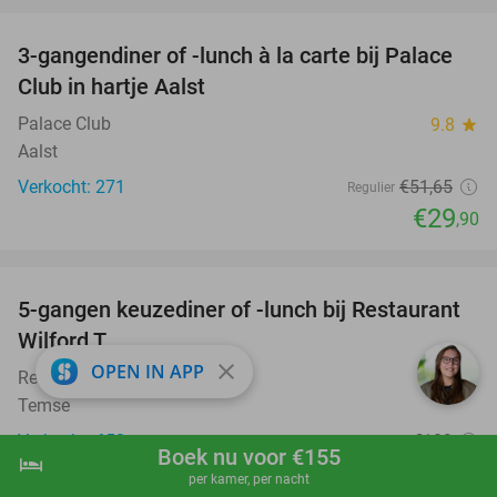
3-gangendiner of -lunch à la carte bij Palace
42%
Club in hartje Aalst
Palace Club
9.8
star
Aalst
Verkocht: 271
€51
,65
Regulier
€29
,90
favorite_border
5-gangen keuzediner of -lunch bij Restaurant
50%
Wilford T
close
OPEN IN APP
Restaurant Wilford T
9.3
star
Temse
Verkocht: 653
€109
Regulier
Boek nu voor €155
hotel
shopping_cart
Boek nu
navigate_next
€55
per kamer, per nacht