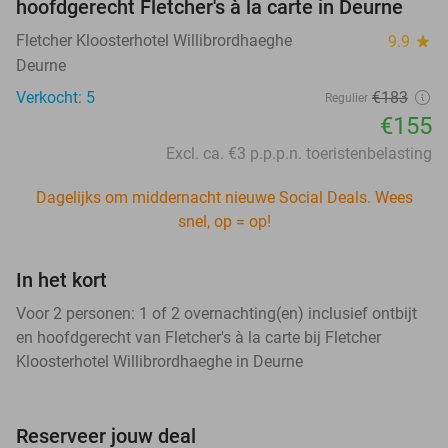
hoofdgerecht Fletcher's à la carte in Deurne
Fletcher Kloosterhotel Willibrordhaeghe
9.9
star
Deurne
Verkocht: 5
€183
Regulier
€155
Excl. ca. €3 p.p.p.n. toeristenbelasting
Dagelijks om middernacht nieuwe Social Deals. Wees
snel, op = op!
In het kort
Voor 2 personen: 1 of 2 overnachting(en) inclusief ontbijt
en hoofdgerecht van Fletcher's à la carte bij Fletcher
Kloosterhotel Willibrordhaeghe in Deurne
Reserveer jouw deal