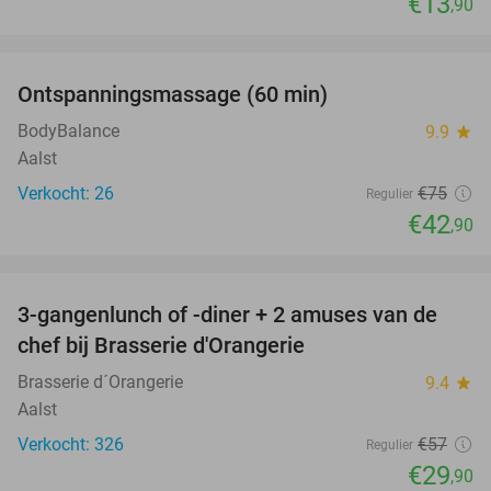
€13
,90
favorite_border
Ontspanningsmassage (60 min)
43%
BodyBalance
9.9
star
Aalst
Verkocht: 26
€75
Regulier
€42
,90
favorite_border
3-gangenlunch of -diner + 2 amuses van de
48%
chef bij Brasserie d'Orangerie
Brasserie d´Orangerie
9.4
star
Aalst
Verkocht: 326
€57
Regulier
€29
,90