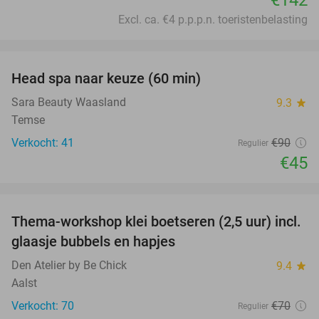
Excl. ca. €4 p.p.p.n. toeristenbelasting
favorite_border
Head spa naar keuze (60 min)
50%
Sara Beauty Waasland
9.3
star
Temse
Verkocht: 41
€90
Regulier
€45
favorite_border
Thema-workshop klei boetseren (2,5 uur) incl.
50%
glaasje bubbels en hapjes
Den Atelier by Be Chick
9.4
star
Aalst
Verkocht: 70
€70
Regulier