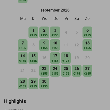
september 2026
Ma
Di
Wo
Do
Vr
Za
Zo
1
2
3
6
4
5
€155
€155
€155
€155
7
9
10
13
8
11
12
€155
€155
€155
€155
14
15
17
18
16
19
20
€155
€155
€155
€175
23
24
25
26
27
21
22
€155
€155
€175
€175
€155
28
29
30
€155
€155
€155
Highlights