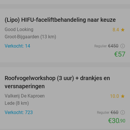
favorite_border
(Lipo) HIFU-faceliftbehandeling naar keuze
87%
Good Looking
8.4
star
Groot-Bijgaarden (13 km)
Verkocht: 14
€450
Regulier
€57
favorite_border
Roofvogelworkshop (3 uur) + drankjes en
49%
versnaperingen
Valkerij De Kaproen
10.0
star
Lede (8 km)
Verkocht: 723
€60
Regulier
€30
,90
favorite_border