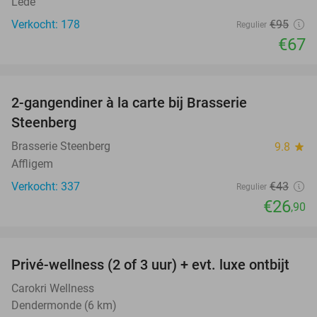
Lede
Verkocht: 178
€95
Regulier
€67
favorite_border
2-gangendiner à la carte bij Brasserie
37%
Steenberg
Brasserie Steenberg
9.8
star
Affligem
Verkocht: 337
€43
Regulier
€26
,90
favorite_border
Privé-wellness (2 of 3 uur) + evt. luxe ontbijt
57%
Carokri Wellness
Dendermonde (6 km)