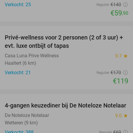
Verkocht: 25
€140
Regulier
€59
,90
favorite_border
Privé-wellness voor 2 personen (2 of 3 uur) +
30%
evt. luxe ontbijt of tapas
Casa Luna Prive Wellness
9.7
star
Haaltert (6 km)
Verkocht: 21
€170
Regulier
€119
favorite_border
4-gangen keuzediner bij De Noteloze Notelaar
58%
De Noteloze Notelaar
9.0
star
Wetteren (9 km)
Verkocht: 388
€69
Regulier