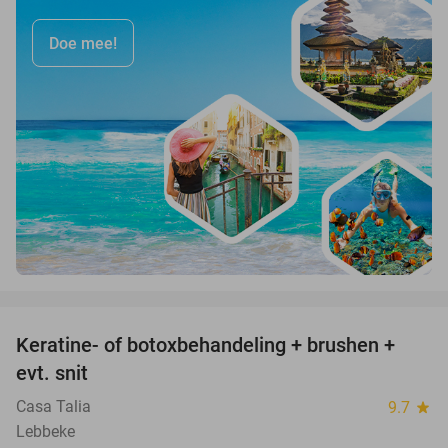
Doe mee!
favorite_border
Keratine- of botoxbehandeling + brushen +
50%
evt. snit
Casa Talia
9.7
star
Lebbeke