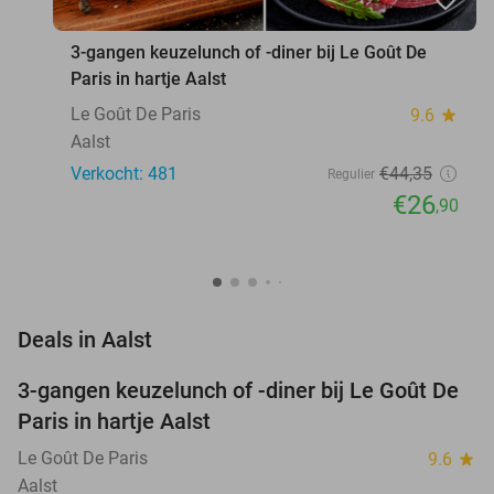
3-gangen keuzelunch of -diner bij Le Goût De
Paris in hartje Aalst
Le Goût De Paris
9.6
star
Aalst
Verkocht: 481
€44
,35
Regulier
€26
,90
favorite_border
Deals in Aalst
3-gangen keuzelunch of -diner bij Le Goût De
39%
Paris in hartje Aalst
Le Goût De Paris
9.6
star
Aalst