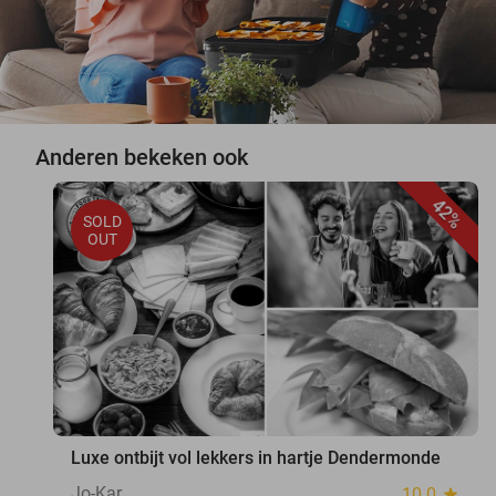
Anderen bekeken ook
42%
SOLD
OUT
Luxe ontbijt vol lekkers in hartje Dendermonde
Jo-Kar
10.0
star