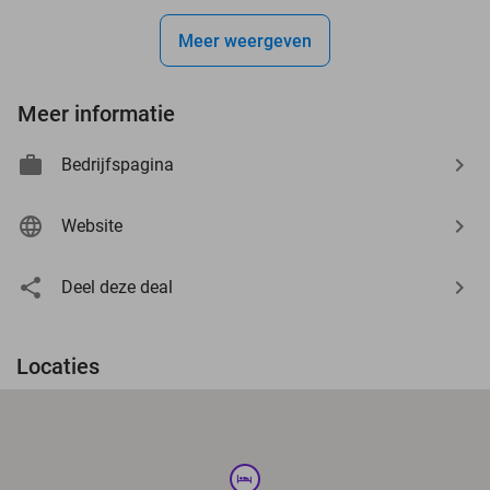
Meer weergeven
Meer informatie
Bedrijfspagina
Website
Deel deze deal
Locaties
hotel