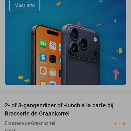
Meer info
favorite_border
2- of 3-gangendiner of -lunch à la carte bij
44%
Brasserie de Graankorrel
Brasserie de Graankorrel
9.6
star
Aalst