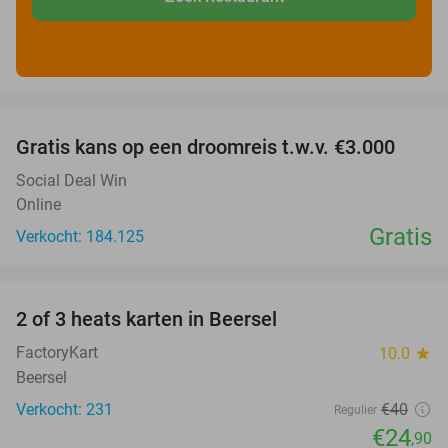
favorite_border
Gratis kans op een droomreis t.w.v. €3.000
Social Deal Win
Online
Gratis
Verkocht: 184.125
favorite_border
2 of 3 heats karten in Beersel
38%
FactoryKart
10.0
star
Beersel
Verkocht: 231
€40
Regulier
€24
,90