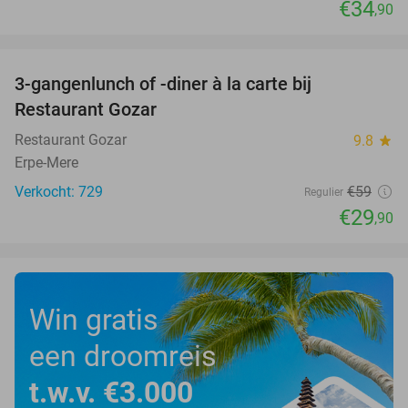
€34
,90
favorite_border
3-gangenlunch of -diner à la carte bij
49%
Restaurant Gozar
Restaurant Gozar
9.8
star
Erpe-Mere
Verkocht: 729
€59
Regulier
€29
,90
Win gratis
een droomreis
t.w.v. €3.000