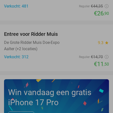
Verkocht: 481
€44
,35
Regulier
€26
,90
favorite_border
Entree voor Ridder Muis
22%
NEW
TODAY
De Grote Ridder Muis Doe-Expo
9.3
star
Aalter (+2 locaties)
Verkocht: 312
€14
,70
Regulier
€11
,50
Win vandaag een gratis
iPhone 17 Pro