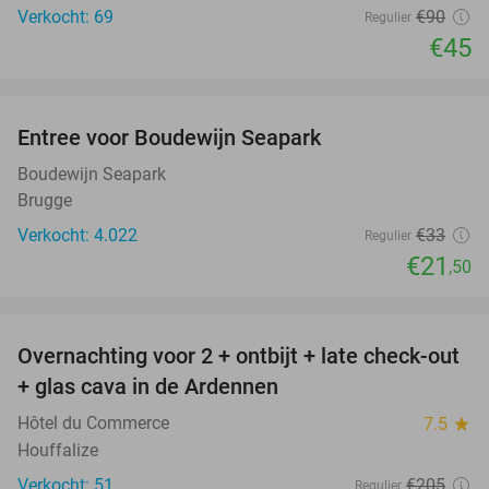
Verkocht: 69
€90
Regulier
€45
favorite_border
Entree voor Boudewijn Seapark
35%
Boudewijn Seapark
Brugge
Verkocht: 4.022
€33
Regulier
€21
,50
favorite_border
Overnachting voor 2 + ontbijt + late check-out
31%
+ glas cava in de Ardennen
Hôtel du Commerce
7.5
star
Houffalize
Verkocht: 51
€205
Regulier