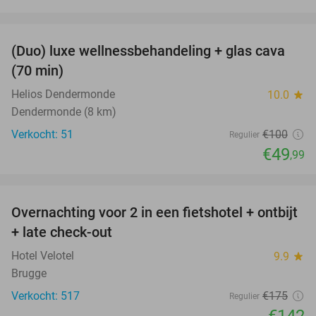
favorite_border
(Duo) luxe wellnessbehandeling + glas cava
50%
(70 min)
Helios Dendermonde
10.0
star
Dendermonde (8 km)
Verkocht: 51
€100
Regulier
€49
,99
favorite_border
Overnachting voor 2 in een fietshotel + ontbijt
19%
+ late check-out
Hotel Velotel
9.9
star
Brugge
Verkocht: 517
€175
Regulier
€142