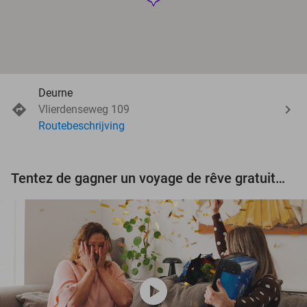
Deurne
Vlierdenseweg 109
Routebeschrijving
Tentez de gagner un voyage de rêve gratuit d'une valeur de 3.000 € !
play_circle