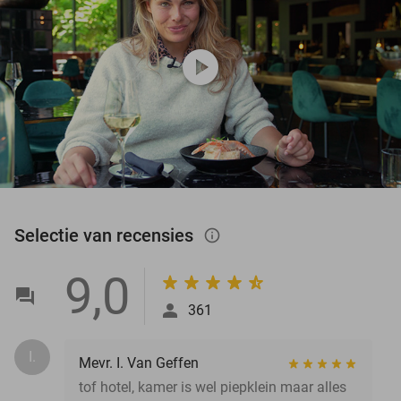
play_circle
Selectie van recensies
info_outlined
9,0
361
I.
Mevr. I. Van Geffen
tof hotel, kamer is wel piepklein maar alles