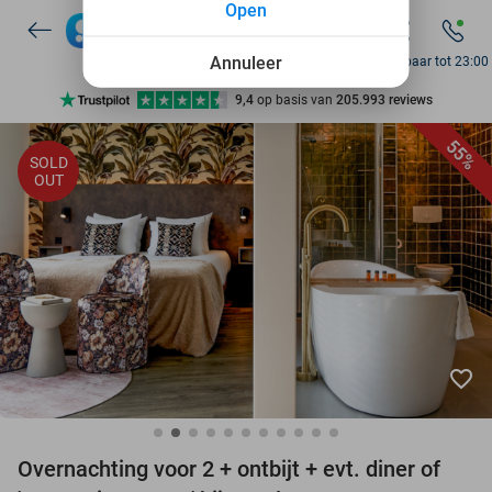
Open
Annuleer
Bereikbaar tot 23:00
Ontdek 15.000+ deals
7 dagen per week beschikbaar
55%
SOLD
OUT
10+ miljoen leden
9,4
op basis van
205.993 reviews
Ontdek 15.000+ deals
7 dagen per week beschikbaar
10+ miljoen leden
favorite_border
Overnachting voor 2 + ontbijt + evt. diner of