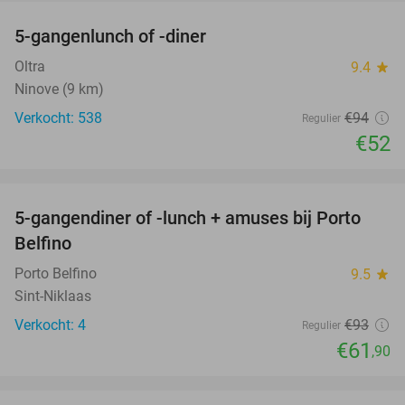
5-gangenlunch of -diner
45%
Oltra
9.4
star
Ninove (9 km)
Verkocht: 538
€94
Regulier
€52
favorite_border
5-gangendiner of -lunch + amuses bij Porto
33%
NEW
Belfino
TODAY
Porto Belfino
9.5
star
Sint-Niklaas
Verkocht: 4
€93
Regulier
€61
,90