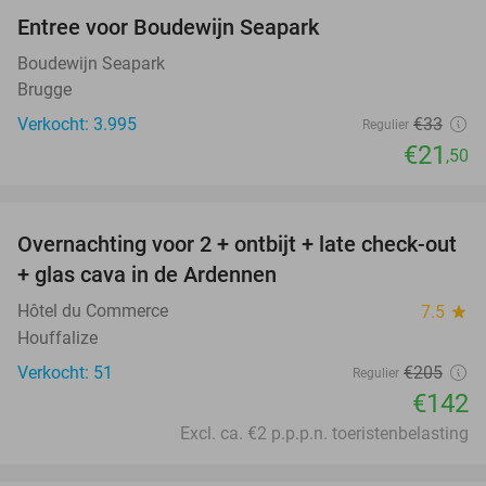
Entree voor Boudewijn Seapark
35%
Boudewijn Seapark
Brugge
Verkocht: 3.995
€33
Regulier
€21
,50
favorite_border
Overnachting voor 2 + ontbijt + late check-out
31%
+ glas cava in de Ardennen
Hôtel du Commerce
7.5
star
Houffalize
Verkocht: 51
€205
Regulier
€142
Excl. ca. €2 p.p.p.n. toeristenbelasting
favorite_border