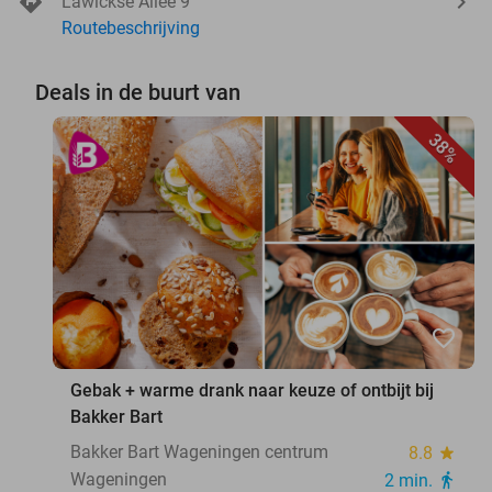
Lawickse Allee 9
Routebeschrijving
Deals in de buurt van
38%
favorite_border
Gebak + warme drank naar keuze of ontbijt bij
Bakker Bart
Bakker Bart Wageningen centrum
8.8
star
Wageningen
2 min.
directions_walk