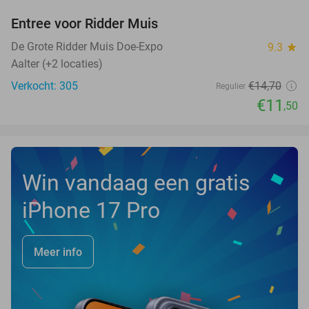
Entree voor Ridder Muis
22%
NEW
TODAY
De Grote Ridder Muis Doe-Expo
9.3
star
Aalter (+2 locaties)
Verkocht: 305
€14
,70
Regulier
€11
,50
Win vandaag een gratis
iPhone 17 Pro
Meer info