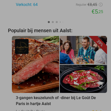
Verkocht: 64
€8
,45
Regulier
€5
,25
Populair bij mensen uit Aalst:
39%
favorite_border
3-gangen keuzelunch of -diner bij Le Goût De
Paris in hartje Aalst