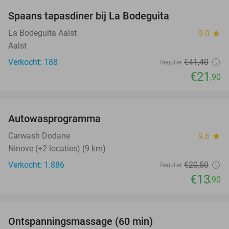
Spaans tapasdiner bij La Bodeguita
47%
La Bodeguita Aalst
9.0
star
Aalst
Verkocht: 188
€41
,40
Regulier
€21
,90
favorite_border
Autowasprogramma
32%
Carwash Dodane
9.6
star
Ninove (+2 locaties) (9 km)
Verkocht: 1.886
€20
,50
Regulier
€13
,90
favorite_border
Ontspanningsmassage (60 min)
43%