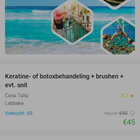
favorite_border
Keratine- of botoxbehandeling + brushen +
50%
evt. snit
Casa Talia
9.7
star
Lebbeke
Verkocht: 69
€90
Regulier
€45
favorite_border