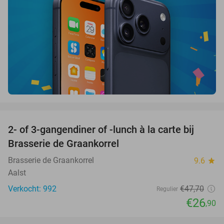
favorite_border
2- of 3-gangendiner of -lunch à la carte bij
44%
Brasserie de Graankorrel
Brasserie de Graankorrel
9.6
star
Aalst
Verkocht: 992
€47
,70
Regulier
€26
,90
favorite_border