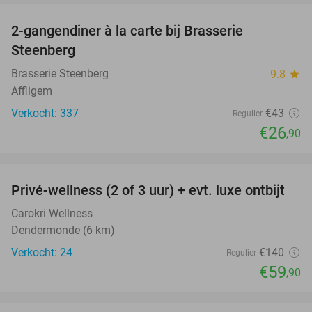
2-gangendiner à la carte bij Brasserie
37%
Steenberg
Brasserie Steenberg
9.8
star
Affligem
Verkocht: 337
€43
Regulier
€26
,90
favorite_border
Privé-wellness (2 of 3 uur) + evt. luxe ontbijt
57%
Carokri Wellness
Dendermonde (6 km)
Verkocht: 24
€140
Regulier
€59
,90
favorite_border