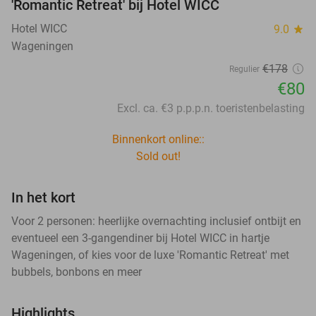
'Romantic Retreat' bij Hotel WICC
Hotel WICC
9.0
star
Wageningen
€178
Regulier
€80
Excl. ca. €3 p.p.p.n. toeristenbelasting
Binnenkort online::
Sold out!
In het kort
Voor 2 personen: heerlijke overnachting inclusief ontbijt en
eventueel een 3-gangendiner bij Hotel WICC in hartje
Wageningen, of kies voor de luxe 'Romantic Retreat' met
bubbels, bonbons en meer
Highlights