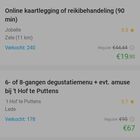
Online kaartlegging of reikibehandeling (90
55%
min)
Jobelle
9.3
star
Zele (11 km)
Verkocht: 240
€44
,44
Regulier
€19
,90
favorite_border
6- of 8-gangen degustatiemenu + evt. amuse
29%
bij 't Hof te Puttens
´t Hof te Puttens
9.7
star
Lede
Verkocht: 178
€95
Regulier
€67
favorite_border