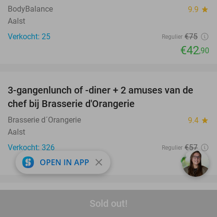
BodyBalance
9.9
star
Aalst
Verkocht: 25
€75
Regulier
€42
,90
favorite_border
3-gangenlunch of -diner + 2 amuses van de
48%
chef bij Brasserie d'Orangerie
Brasserie d´Orangerie
9.4
star
Aalst
Verkocht: 326
€57
Regulier
€29
close
OPEN IN APP
,90
favorite_border
(Lipo) HIFU-faceliftbehandeling naar keuze
87%
Sold out!