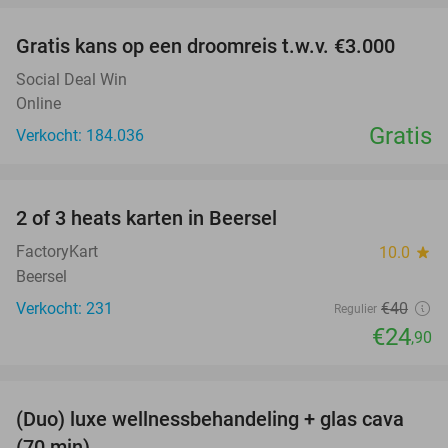
Gratis kans op een droomreis t.w.v. €3.000
Social Deal Win
Online
Gratis
Verkocht: 184.036
favorite_border
2 of 3 heats karten in Beersel
38%
FactoryKart
10.0
star
Beersel
Verkocht: 231
€40
Regulier
€24
,90
favorite_border
(Duo) luxe wellnessbehandeling + glas cava
50%
(70 min)