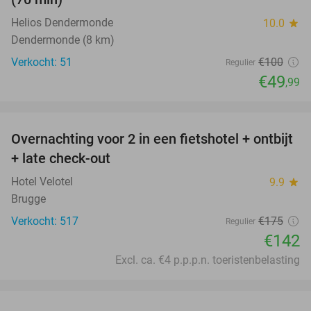
Helios Dendermonde
10.0
star
Dendermonde (8 km)
Verkocht: 51
€100
Regulier
€49
,99
favorite_border
Overnachting voor 2 in een fietshotel + ontbijt
19%
+ late check-out
Hotel Velotel
9.9
star
Brugge
Verkocht: 517
€175
Regulier
€142
Excl. ca. €4 p.p.p.n. toeristenbelasting
favorite_border