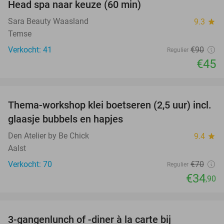
Head spa naar keuze (60 min)
50%
Sara Beauty Waasland
9.3
star
Temse
Verkocht: 41
€90
Regulier
€45
favorite_border
Thema-workshop klei boetseren (2,5 uur) incl.
50%
glaasje bubbels en hapjes
Den Atelier by Be Chick
9.4
star
Aalst
Verkocht: 70
€70
Regulier
€34
,90
favorite_border
3-gangenlunch of -diner à la carte bij
49%