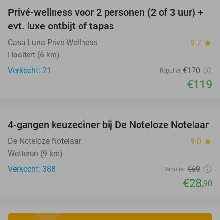
Privé-wellness voor 2 personen (2 of 3 uur) +
30%
evt. luxe ontbijt of tapas
Casa Luna Prive Wellness
9.7
star
Haaltert (6 km)
Verkocht: 21
€170
Regulier
€119
favorite_border
4-gangen keuzediner bij De Noteloze Notelaar
58%
De Noteloze Notelaar
9.0
star
Wetteren (9 km)
Verkocht: 388
€69
Regulier
€28
,90