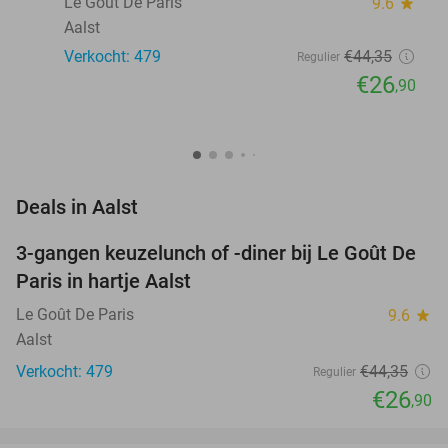
Le Goût De Paris
9.6
star
Aalst
Verkocht: 479
€44
,35
Regulier
€26
,90
favorite_border
Deals in Aalst
3-gangen keuzelunch of -diner bij Le Goût De
39%
Paris in hartje Aalst
Le Goût De Paris
9.6
star
Aalst
Verkocht: 479
€44
,35
Regulier
€26
,90
favorite_border