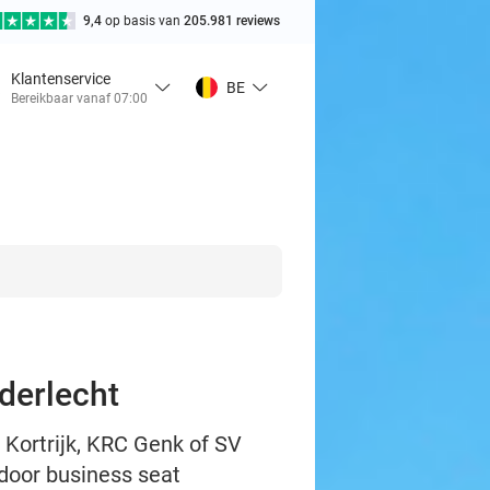
9,4
op basis van
205.981 reviews
Klantenservice
BE
Bereikbaar vanaf 07:00
derlecht
 Kortrijk, KRC Genk of SV
ndoor business seat