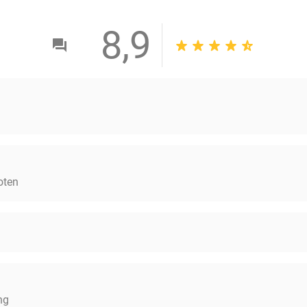
8,9
oten
ng