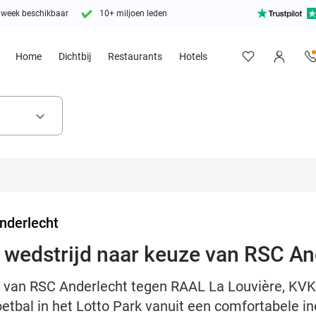
 week beschikbaar
10+ miljoen leden
Home
Dichtbij
Restaurants
Hotels
keyboard_arrow_down
nderlecht
n wedstrijd naar keuze van RSC An
jd van RSC Anderlecht tegen RAAL La Louvière, KVK
etbal in het Lotto Park vanuit een comfortabele i