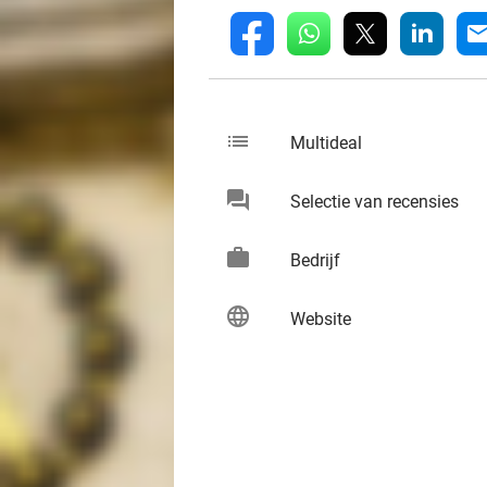
whatsapp
linkedin
fb
mai
list
keybo
Multideal
chat
keybo
Selectie van recensies
work
keybo
Bedrijf
language
keybo
Website