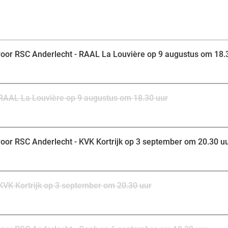
et voor RSC Anderlecht - RAAL La Louvière op 9 augustus om 18.
- RAAL La Louvière op 9 augustus om 18.30 uur
et voor RSC Anderlecht - KVK Kortrijk op 3 september om 20.30 u
 KVK Kortrijk op 3 september om 20.30 uur