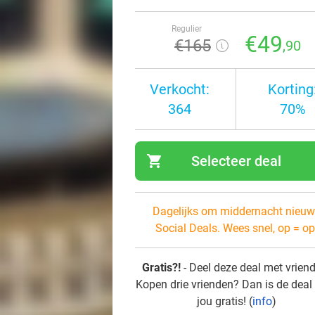
Regulier
€49
€165
,90
Verkocht:
Korting
364
70%
shopping_cart
Selecteer deal
navi
Dagelijks om middernacht nieuw
Social Deals. Wees snel, op = op
Gratis?!
- Deel deze deal met vrien
Kopen drie vrienden? Dan is de deal
jou gratis! (
info
)