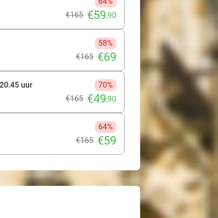
64%
€59
€165
,90
58%
€69
€165
 20.45 uur
70%
€49
€165
,90
64%
€59
€165