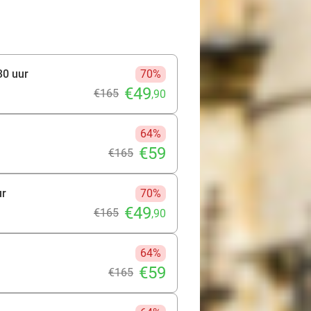
30 uur
70%
€49
€165
,90
64%
€59
€165
ur
70%
€49
€165
,90
64%
€59
€165