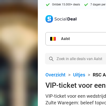
Ontdek 15.000+ deals
7 dagen per
Aalst
Overzicht
>
Uitjes
>
RSC A
VIP-ticket voor ee
VIP-ticket voor een wedstri
Zulte Waregem: beleef topvo