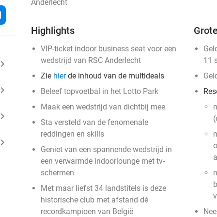
Anderlecht
l
Highlights
Grote
VIP-ticket indoor business seat voor een
Gel
wedstrijd van RSC Anderlecht
11 
ard_arrow_right
Zie
hier
de inhoud van de multideals
Gel
ard_arrow_right
Beleef topvoetbal in het Lotto Park
Res
Maak een wedstrijd van dichtbij mee
n
ard_arrow_right
(
Sta versteld van de fenomenale
reddingen en skills
n
ard_arrow_right
o
Geniet van een spannende wedstrijd in
a
een verwarmde indoorlounge met tv-
schermen
n
b
Met maar liefst 34 landstitels is deze
v
historische club met afstand dé
recordkampioen van België
Nee