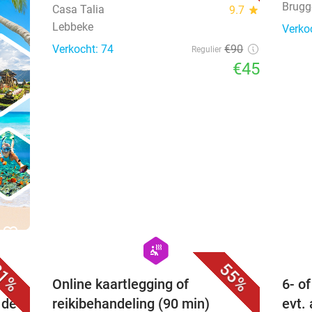
Brugg
Casa Talia
9.7
star
Lebbeke
Verko
Verkocht: 74
€90
Regulier
€45
favorite_border
favorite_border
hexagon
wellness
1%
55%
 +
Online kaartlegging of
6- o
 de
reikibehandeling (90 min)
evt.