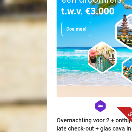
t.w.v. €3.000
Doe mee!
hexagon
hotel
3
Overnachting voor 2 + ontbijt
late check-out + glas cava in