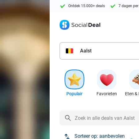
Ontdek 15.000+ deals
7 dagen per
Aalst
Populair
Favorieten
Eten & 
Sorteer op:
aanbevolen