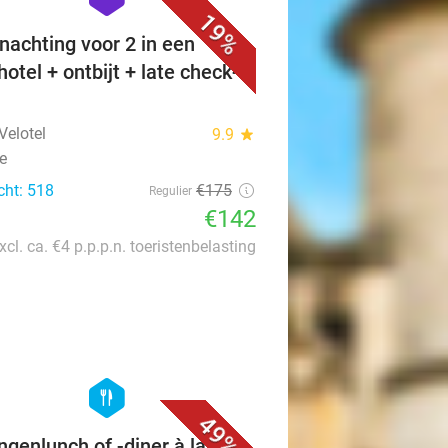
19%
nachting voor 2 in een
hotel + ontbijt + late check-
Velotel
9.9
star
e
cht: 518
€175
Regulier
€142
xcl. ca. €4 p.p.p.n. toeristenbelasting
favorite_border
hexagon
food
49%
ngenlunch of -diner à la