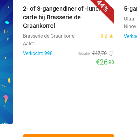
44%
n
2- of 3-gangendiner of -lunch à la
5-ga
carte bij Brasserie de
Oltra
Graankorrel
Ninov
Brasserie de Graankorrel
9.6
star
Verko
Aalst
Verkocht: 998
€47
,70
Regulier
€26
,90
favorite_border