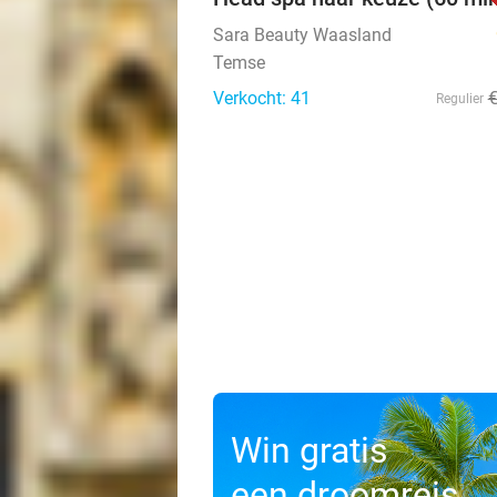
Sara Beauty Waasland
Temse
Verkocht: 41
Regulier
Win gratis
een droomreis