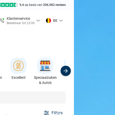
9,4
op basis van
206.082 reviews
Klantenservice
BE
Bereikbaar tot 23:00
en
Excellent
Speciaalzaken
Sport
Cursussen &
& Auto's
Workshops
Filters