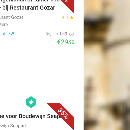
e bij Restaurant Gozar
urant Gozar
9.8
star
Mere
cht: 729
€59
Regulier
€29
,90
favorite_border
hexagon
events
35%
ee voor Boudewijn Seapark
wijn Seapark