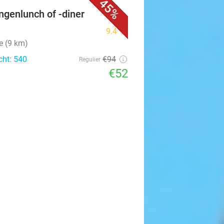
45%
ngenlunch of -diner
9.4
star
e (9 km)
cht: 540
€94
Regulier
€52
favorite_border