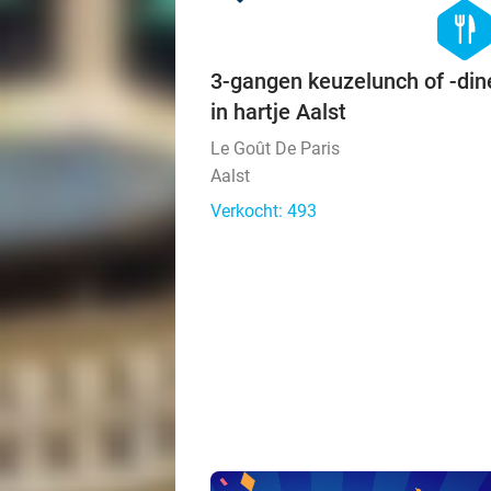
hexago
food
3-gangen keuzelunch of -dine
in hartje Aalst
Le Goût De Paris
Aalst
Verkocht: 493