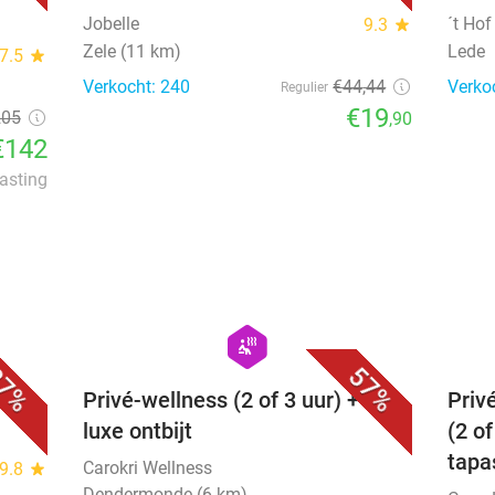
Jobelle
´t Hof
9.3
star
Zele (11 km)
Lede
7.5
star
Verkocht: 240
€44
,44
Verko
Regulier
€19
205
,90
€142
lasting
favorite_border
favorite_border
hexagon
wellness
7%
57%
Privé-wellness (2 of 3 uur) + evt.
Priv
luxe ontbijt
(2 of
tapa
Carokri Wellness
9.8
star
Dendermonde (6 km)