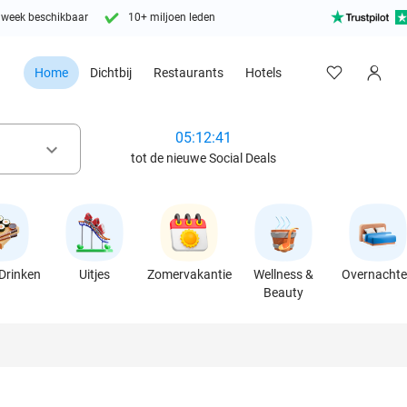
 week beschikbaar
10+ miljoen leden
Home
Dichtbij
Restaurants
Hotels
05:12:39
keyboard_arrow_down
tot de nieuwe Social Deals
Drinken
Uitjes
Zomervakantie
Wellness &
Overnacht
Beauty