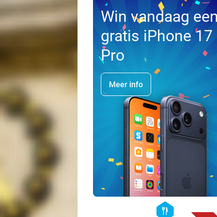
Win vandaag ee
gratis iPhone 17
Pro
Meer info
hexagon
food