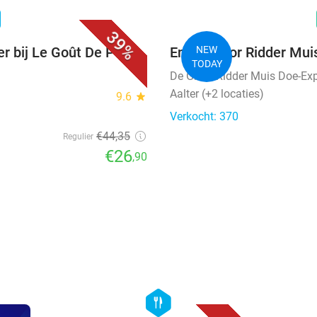
favorite_border
n
39%
r bij Le Goût De Paris
Entree voor Ridder Mui
NEW
TODAY
De Grote Ridder Muis Doe-Ex
Aalter (+2 locaties)
9.6
star
Verkocht: 370
€44
,35
Regulier
€26
,90
favorite_border
hexagon
food