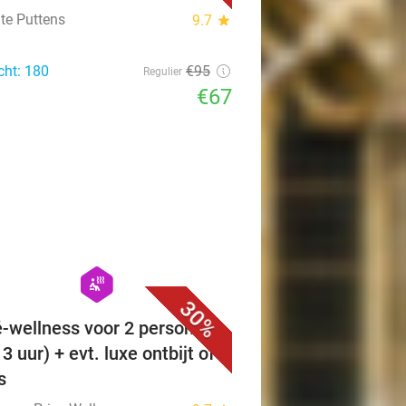
 te Puttens
9.7
star
cht: 180
€95
Regulier
€67
favorite_border
hexagon
wellness
30%
é-wellness voor 2 personen
 3 uur) + evt. luxe ontbijt of
s