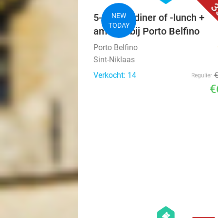
3
5-gangendiner of -lunch +
NEW
TODAY
amuses bij Porto Belfino
Porto Belfino
Sint-Niklaas
Verkocht: 14
Regulier
€
hexagon
events