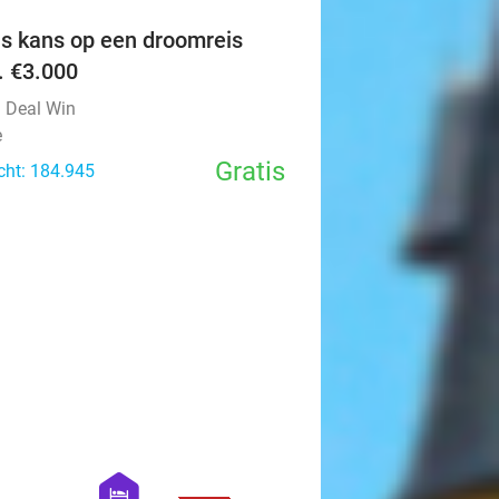
is kans op een droomreis
v. €3.000
l Deal Win
e
Gratis
cht: 184.945
favorite_border
hexagon
hotel