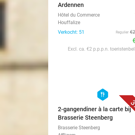
Ardennen
Hôtel du Commerce
Houffalize
Verkocht: 51
€
Regulier
Excl. ca. €2 p.p.p.n. toeristenbe
hexagon
food
3
2-gangendiner à la carte bij
Brasserie Steenberg
Brasserie Steenberg