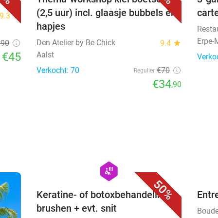
(2,5 uur) incl. glaasje bubbels en
cart
9.3
star
hapjes
Resta
Erpe-
Den Atelier by Be Chick
€90
9.4
star
€45
Aalst
Verko
Verkocht: 70
€70
Regulier
€34
,90
favorite_border
hexagon
wellness
50%
Keratine- of botoxbehandeling +
Entr
brushen + evt. snit
Boude