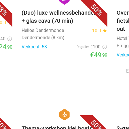
8%
50%
l
(Duo) luxe wellnessbehandeling
Over
+ glas cava (70 min)
fiets
0.0
star
out
Helios Dendermonde
10.0
star
Dendermonde (8 km)
Hotel 
€40
24
Brugg
Verkocht: 53
€100
,90
Regulier
€49
Verko
,99
E
favorite_border
favorite_border
hexagon
course
0%
50%
n)
Thema-workshop klei boetseren
3-ga