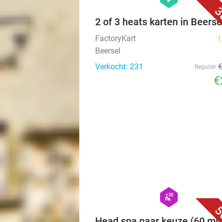
3
2 of 3 heats karten in Beerse
FactoryKart
1
Beersel
Verkocht: 231
Regulier
€
hexagon
wellness
5
Head spa naar keuze (60 mi