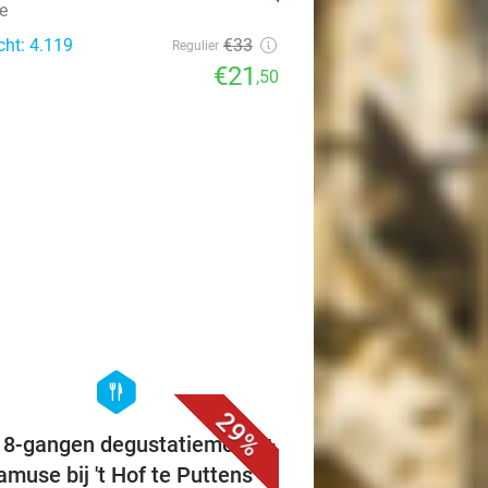
e
cht: 4.119
€33
Regulier
€21
,50
favorite_border
hexagon
food
29%
f 8-gangen degustatiemenu +
 amuse bij 't Hof te Puttens