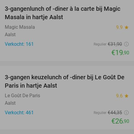
3-gangenlunch of -diner à la carte bij Magic
38%
Masala in hartje Aalst
Magic Masala
9.9
star
Aalst
Verkocht: 161
€31
,90
Regulier
€19
,90
favorite_border
3-gangen keuzelunch of -diner bij Le Goût De
39%
Paris in hartje Aalst
Le Goût De Paris
9.6
star
Aalst
Verkocht: 461
€44
,35
Regulier
€26
,90
favorite_border