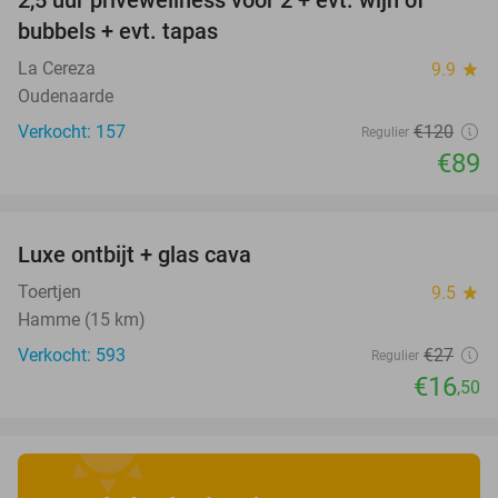
2,5 uur privéwellness voor 2 + evt. wijn of
26%
bubbels + evt. tapas
La Cereza
9.9
star
Oudenaarde
Verkocht: 157
€120
Regulier
€89
favorite_border
Luxe ontbijt + glas cava
39%
Toertjen
9.5
star
Hamme (15 km)
Verkocht: 593
€27
Regulier
€16
,50