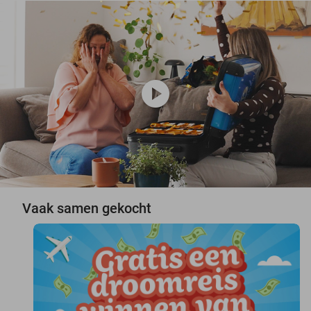
play_circle
Vaak samen gekocht