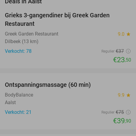
favorite_border
Deals in Aalst
Grieks 3-gangendiner bij Greek Garden
36%
Restaurant
Greek Garden Restaurant
9.0
star
Dilbeek (13 km)
Verkocht: 78
€37
Regulier
€23
,50
favorite_border
Ontspanningsmassage (60 min)
47%
BodyBalance
9.9
star
Aalst
Verkocht: 21
€75
Regulier
€39
,90
favorite_border