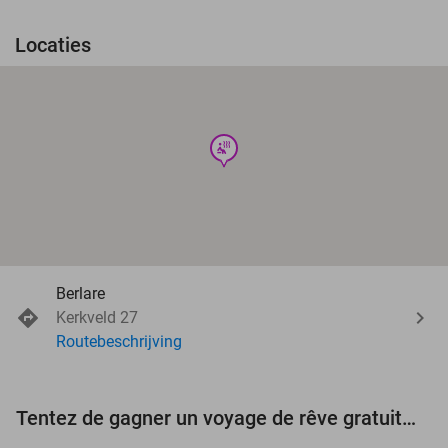
Locaties
wellness
Berlare
Kerkveld 27
Routebeschrijving
Tentez de gagner un voyage de rêve gratuit d'une valeur de 3.000 € !