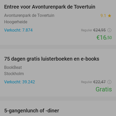
Entree voor Avonturenpark de Tovertuin
34%
Avonturenpark de Tovertuin
9.1
star
Hoogerheide
Verkocht: 7.874
€24
,95
Regulier
€16
,50
favorite_border
100%
75 dagen gratis luisterboeken en e-books
BookBeat
Stockholm
Verkocht: 39.242
€22
,47
Regulier
Gratis
favorite_border
5-gangenlunch of -diner
45%