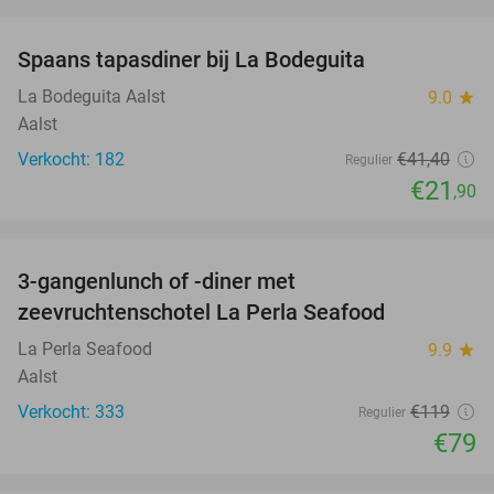
favorite_border
Spaans tapasdiner bij La Bodeguita
47%
La Bodeguita Aalst
9.0
star
Aalst
Verkocht: 182
€41
,40
Regulier
€21
,90
favorite_border
3-gangenlunch of -diner met
34%
zeevruchtenschotel La Perla Seafood
La Perla Seafood
9.9
star
Aalst
Verkocht: 333
€119
Regulier
€79
favorite_border