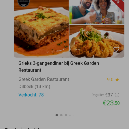
favorite_border
Grieks 3-gangendiner bij Greek Garden
Restaurant
Greek Garden Restaurant
9.0
star
Dilbeek (13 km)
Verkocht: 78
€37
Regulier
€23
,50