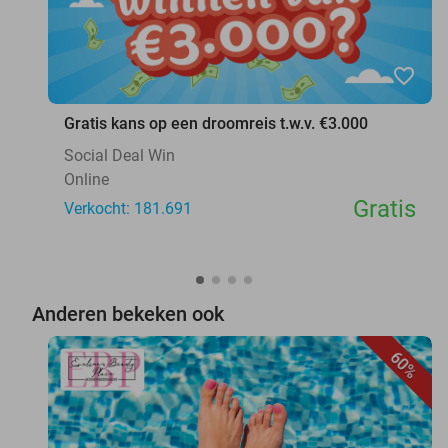
favorite_border
Gratis kans op een droomreis t.w.v. €3.000
Social Deal Win
Online
Gratis
Verkocht: 181.691
Anderen bekeken ook
60%