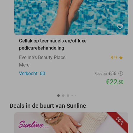
favorite_border
Gellak op teennagels en/of luxe
pedicurebehandeling
Eveline's Beauty Place
8.9
star
Mere
Verkocht: 60
€56
Regulier
€22
,50
Deals in de buurt van Sunline
56%