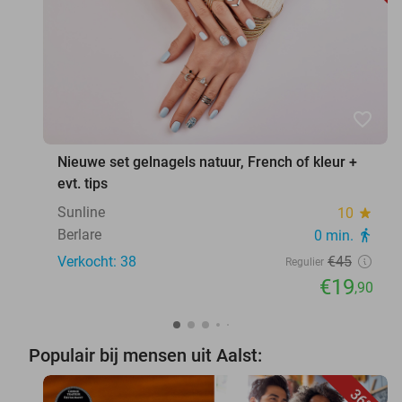
favorite_border
Nieuwe set gelnagels natuur, French of kleur +
evt. tips
Sunline
10
star
Berlare
0 min.
directions_walk
Verkocht: 38
€45
Regulier
€19
,90
Populair bij mensen uit Aalst:
36%