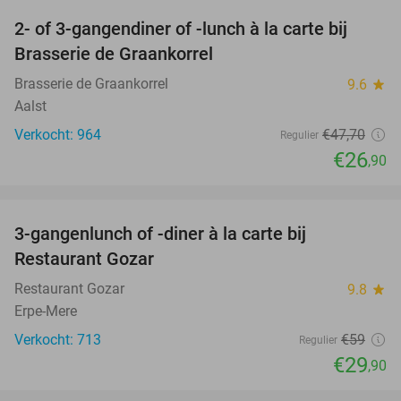
2- of 3-gangendiner of -lunch à la carte bij
44%
Brasserie de Graankorrel
Brasserie de Graankorrel
9.6
star
Aalst
Verkocht: 964
€47
,70
Regulier
€26
,90
favorite_border
3-gangenlunch of -diner à la carte bij
49%
Restaurant Gozar
Restaurant Gozar
9.8
star
Erpe-Mere
Verkocht: 713
€59
Regulier
€29
,90
favorite_border