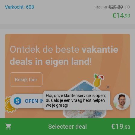
Verkocht: 608
€29
,80
Regulier
€14
,90
Ontdek de beste
vakantie
deals in eigen land
!
Bekijk hier
close
OPEN IN APP
€19
shopping_cart
Selecteer deal
,90