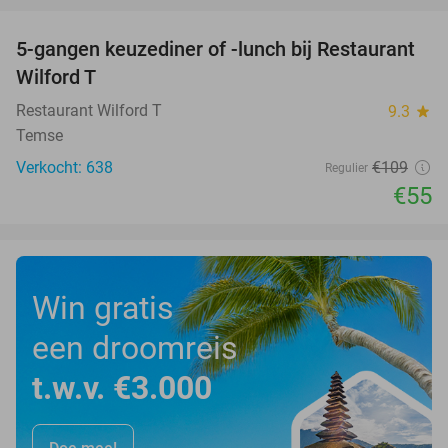
5-gangen keuzediner of -lunch bij Restaurant
50%
Wilford T
Restaurant Wilford T
9.3
star
Temse
Verkocht: 638
€109
Regulier
€55
Win gratis
een droomreis
t.w.v. €3.000