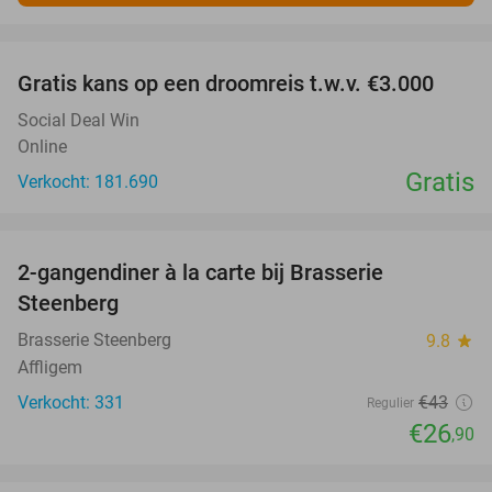
favorite_border
Gratis kans op een droomreis t.w.v. €3.000
Social Deal Win
Online
Gratis
Verkocht: 181.690
favorite_border
2-gangendiner à la carte bij Brasserie
37%
Steenberg
Brasserie Steenberg
9.8
star
Affligem
Verkocht: 331
€43
Regulier
€26
,90
favorite_border