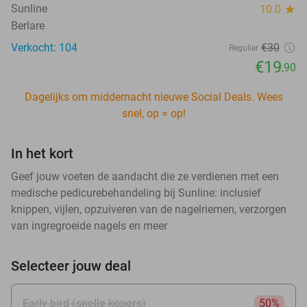
Sunline
10.0
star
Berlare
Verkocht: 104
€30
Regulier
€19
,90
Dagelijks om middernacht nieuwe Social Deals. Wees
snel, op = op!
In het kort
Geef jouw voeten de aandacht die ze verdienen met een
medische pedicurebehandeling bij Sunline: inclusief
knippen, vijlen, opzuiveren van de nagelriemen, verzorgen
van ingregroeide nagels en meer
Selecteer jouw deal
Early bird (snelle kopers)
50%