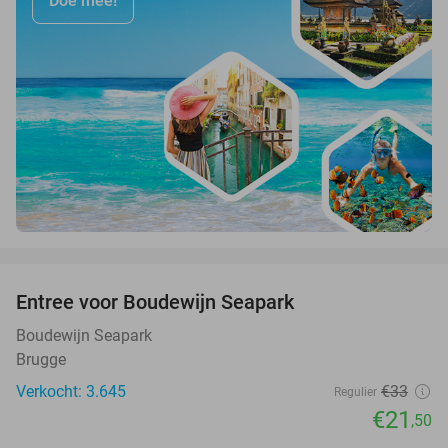
Doe mee!
favorite_border
Entree voor Boudewijn Seapark
35%
Boudewijn Seapark
Brugge
Verkocht: 3.645
€33
Regulier
€21
,50