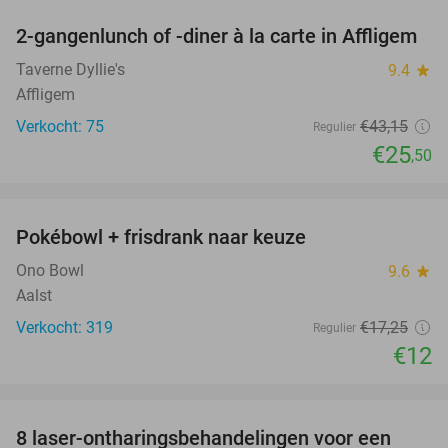
2-gangenlunch of -diner à la carte in Affligem
41%
Taverne Dyllie's
9.4
star
Affligem
Verkocht: 75
€43
,15
Regulier
€25
,50
favorite_border
Pokébowl + frisdrank naar keuze
30%
Ono Bowl
9.6
star
Aalst
Verkocht: 319
€17
,25
Regulier
€12
favorite_border
8 laser-ontharingsbehandelingen voor een
86%