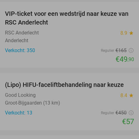
VIP-ticket voor een wedstrijd naar keuze van
70%
RSC Anderlecht
RSC Anderlecht
8.9
star
Anderlecht
Verkocht: 350
€165
Regulier
€49
,90
favorite_border
(Lipo) HIFU-faceliftbehandeling naar keuze
87%
Good Looking
8.4
star
Groot-Bijgaarden (13 km)
Verkocht: 13
€450
Regulier
€57
favorite_border