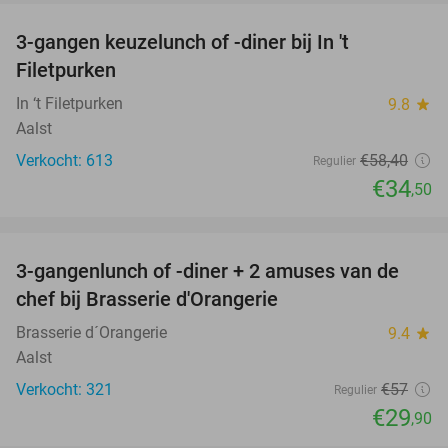
3-gangen keuzelunch of -diner bij In 't
41%
Filetpurken
In ‘t Filetpurken
9.8
star
Aalst
Verkocht: 613
€58
,40
Regulier
€34
,50
favorite_border
3-gangenlunch of -diner + 2 amuses van de
48%
chef bij Brasserie d'Orangerie
Brasserie d´Orangerie
9.4
star
Aalst
Verkocht: 321
€57
Regulier
€29
,90