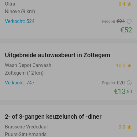
Oltra
9.4
star
Ninove (9 km)
Verkocht: 524
€94
Regulier
€52
favorite_border
Uitgebreide autowasbeurt in Zottegem
32%
Wash Depot Carwash
10.0
star
Zottegem (12 km)
Verkocht: 747
€20
Regulier
€13
,60
favorite_border
2- of 3-gangen keuzelunch of -diner
50%
Brasserie Vrededaal
9.9
star
Puurs-Sint-Amands