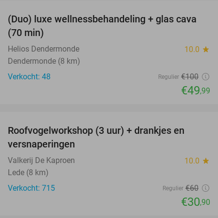
(Duo) luxe wellnessbehandeling + glas cava
50%
(70 min)
Helios Dendermonde
10.0
star
Dendermonde (8 km)
Verkocht: 48
€100
Regulier
€49
,99
favorite_border
Roofvogelworkshop (3 uur) + drankjes en
49%
versnaperingen
Valkerij De Kaproen
10.0
star
Lede (8 km)
Verkocht: 715
€60
Regulier
€30
,90
favorite_border