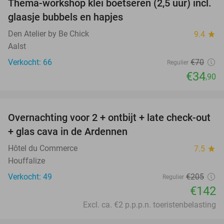
Thema-workshop klei boetseren (2,5 uur) incl.
50%
glaasje bubbels en hapjes
Den Atelier by Be Chick
9.4
star
Aalst
Verkocht: 66
€70
Regulier
€34
,90
favorite_border
Overnachting voor 2 + ontbijt + late check-out
31%
+ glas cava in de Ardennen
Hôtel du Commerce
7.5
star
Houffalize
Verkocht: 49
€205
Regulier
€142
Excl. ca. €2 p.p.p.n. toeristenbelasting
favorite_border