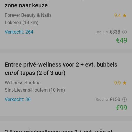
zone naar keuze
Forever Beauty & Nails
9.4
star
Lokeren (13 km)
Verkocht: 264
€338
Regulier
€49
favorite_border
Entree privé-wellness voor 2 + evt. bubbels
34%
en/of tapas (2 of 3 uur)
Wellness Santina
9.9
star
Sint-Lievens-Houtem (10 km)
Verkocht: 36
€150
Regulier
€99
favorite_border