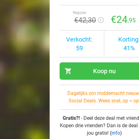
Regulier
€24
€42
,30
,95
Verkocht:
Korting
59
41%
shopping_cart
Koop nu
navi
Dagelijks om middernacht nieuw
Social Deals. Wees snel, op = op
Gratis?!
- Deel deze deal met vrien
Kopen drie vrienden? Dan is de deal
jou gratis! (
info
)