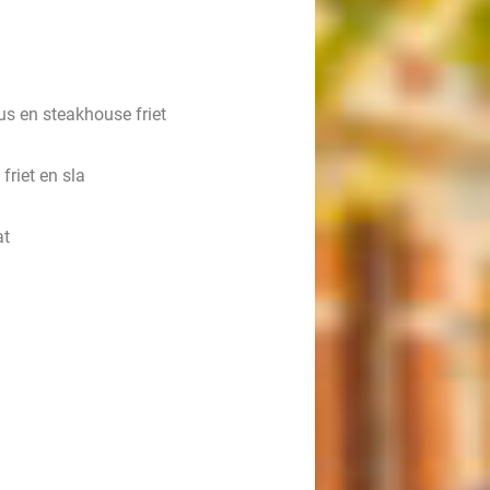
us en steakhouse friet
riet en sla
at