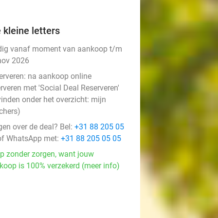
 kleine letters
dig vanaf moment van aankoop t/m
nov 2026
erveren:
na aankoop online
rveren met 'Social Deal Reserveren'
vinden onder het overzicht:
mijn
chers
)
gen over de deal? Bel:
+31 88 205 05
f WhatsApp met:
+31 88 205 05 05
p zonder zorgen, want jouw
koop is 100% verzekerd (meer info)