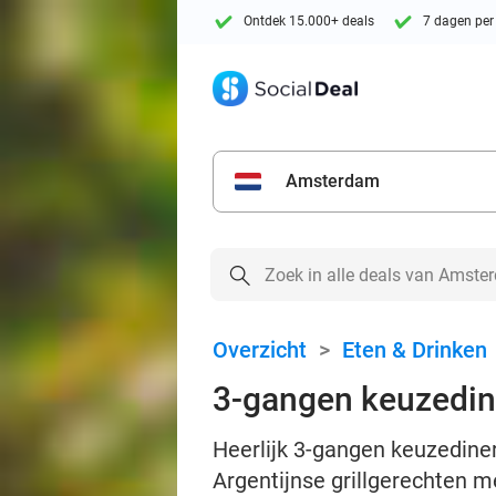
Ontdek 15.000+ deals
7 dagen per
Amsterdam
Overzicht
>
Eten & Drinken
3-gangen keuzedine
Heerlijk 3-gangen keuzediner
Argentijnse grillgerechten m