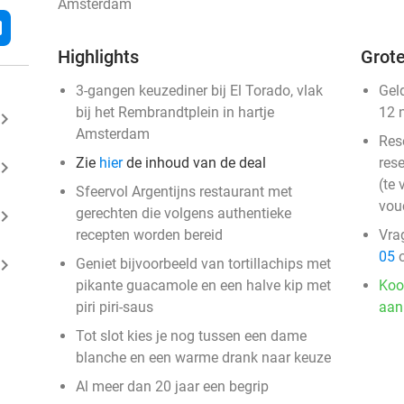
Amsterdam
l
Highlights
Grote
3-gangen keuzediner bij El Torado, vlak
Gel
bij het Rembrandtplein in hartje
12 
ard_arrow_right
Amsterdam
Res
Zie
hier
de inhoud van de deal
rese
ard_arrow_right
(te 
Sfeervol Argentijns restaurant met
vou
gerechten die volgens authentieke
ard_arrow_right
recepten worden bereid
Vra
05
o
ard_arrow_right
Geniet bijvoorbeeld van tortillachips met
pikante guacamole en een halve kip met
Koo
piri piri-saus
aan
Tot slot kies je nog tussen een dame
blanche en een warme drank naar keuze
Al meer dan 20 jaar een begrip