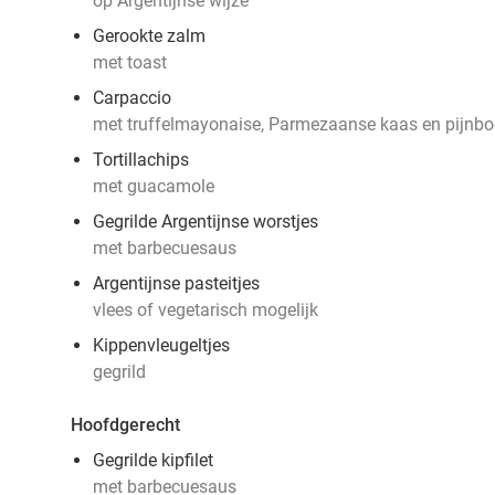
op Argentijnse wijze
Gerookte zalm
met toast
Carpaccio
met truffelmayonaise, Parmezaanse kaas en pijnb
Tortillachips
met guacamole
Gegrilde Argentijnse worstjes
met barbecuesaus
Argentijnse pasteitjes
vlees of vegetarisch mogelijk
Kippenvleugeltjes
gegrild
Hoofdgerecht
Gegrilde kipfilet
met barbecuesaus