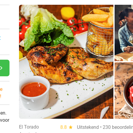
:
gate_next
e
!
den.
 voor
El Torado
8.8
star
Uitstekend • 230 beoordeli