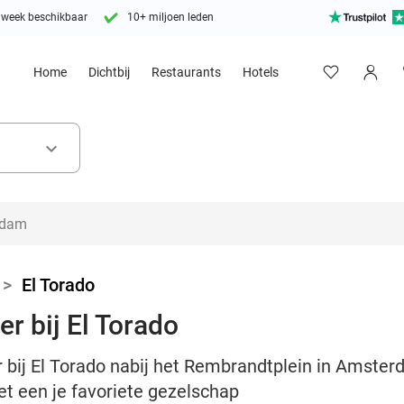
 week beschikbaar
10+ miljoen leden
Home
Dichtbij
Restaurants
Hotels
keyboard_arrow_down
>
El Torado
r bij El Torado
 bij El Torado nabij het Rembrandtplein in Amster
et een je favoriete gezelschap