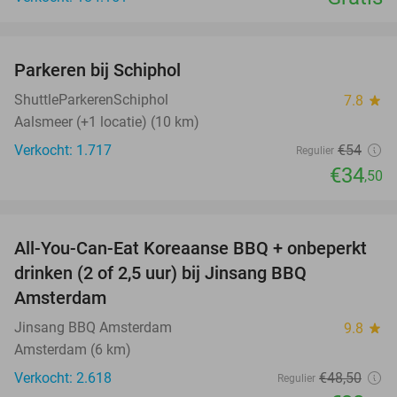
favorite_border
Parkeren bij Schiphol
36%
ShuttleParkerenSchiphol
7.8
star
Aalsmeer (+1 locatie) (10 km)
Verkocht: 1.717
€54
Regulier
€34
,50
favorite_border
All-You-Can-Eat Koreaanse BBQ + onbeperkt
21%
drinken (2 of 2,5 uur) bij Jinsang BBQ
Amsterdam
Jinsang BBQ Amsterdam
9.8
star
Amsterdam (6 km)
Verkocht: 2.618
€48
,50
Regulier