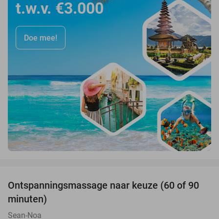
t.w.v. €3.000
Doe mee!
favorite_border
Ontspanningsmassage naar keuze (60 of 90
40%
minuten)
Sean-Noa