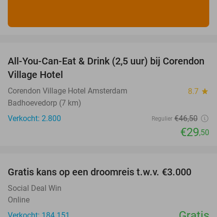
favorite_border
All-You-Can-Eat & Drink (2,5 uur) bij Corendon
37%
Village Hotel
Corendon Village Hotel Amsterdam
8.7
star
Badhoevedorp (7 km)
Verkocht: 2.800
€46
,50
Regulier
€29
,50
favorite_border
Gratis kans op een droomreis t.w.v. €3.000
Social Deal Win
Online
Gratis
Verkocht: 184.151