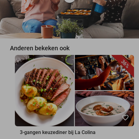
Anderen bekeken ook
36%
favorite_border
3-gangen keuzediner bij La Colina