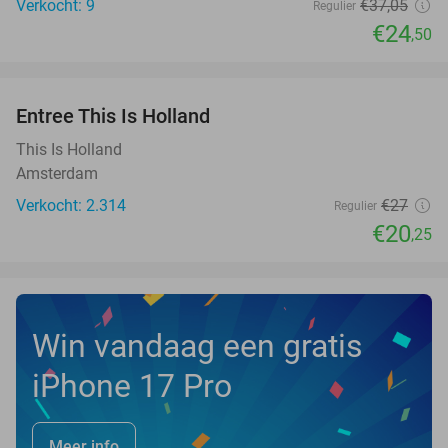
Verkocht: 9
€37
,05
Regulier
€24
,50
favorite_border
Entree This Is Holland
25%
This Is Holland
Amsterdam
Verkocht: 2.314
€27
Regulier
€20
,25
Win vandaag een gratis
iPhone 17 Pro
Meer info