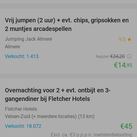
favorite_border
Vrij jumpen (2 uur) + evt. chips, gripsokken en
38%
2 muntjes arcadespellen
Jumping Jack Almere
9.5
star
Almere
Verkocht: 1.413
€24
,20
Regulier
€14
,95
favorite_border
Overnachting voor 2 + evt. ontbijt en 3-
gangendiner bij Fletcher Hotels
Fletcher Hotels
Velsen-Zuid (+ meerdere locaties) (13 km)
€45
Verkocht: 18.072
Excl. ca. €3 p.p.p.n. toeristenbelasting