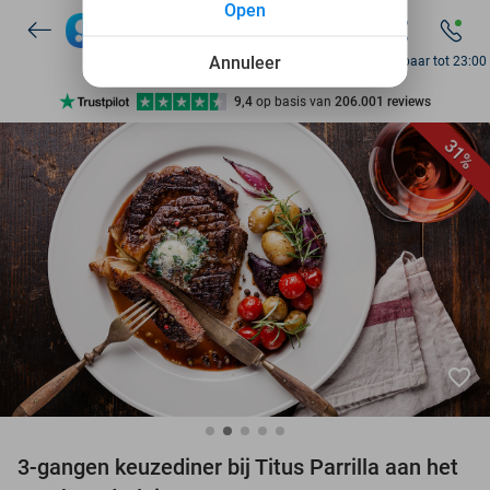
Open
7 dagen per week beschikbaar
10+ miljoen leden
Annuleer
Bereikbaar tot 23:00
9,4
op basis van
206.001 reviews
Ontdek 15.000+ deals
31%
7 dagen per week beschikbaar
10+ miljoen leden
favorite_border
3-gangen keuzediner bij Titus Parrilla aan het