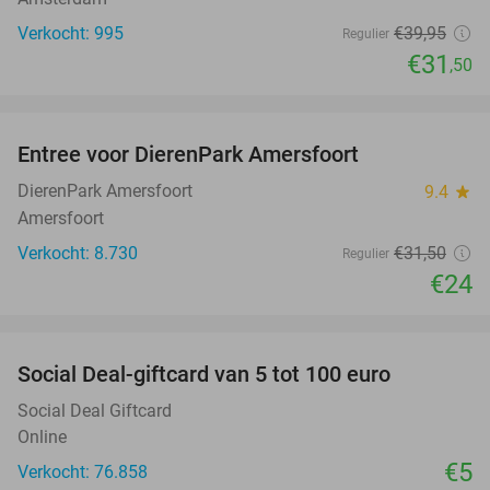
Verkocht: 995
€39
,95
Regulier
€31
,50
favorite_border
Entree voor DierenPark Amersfoort
24%
DierenPark Amersfoort
9.4
star
Amersfoort
Verkocht: 8.730
€31
,50
Regulier
€24
favorite_border
Social Deal-giftcard van 5 tot 100 euro
Social Deal Giftcard
Online
€5
Verkocht: 76.858