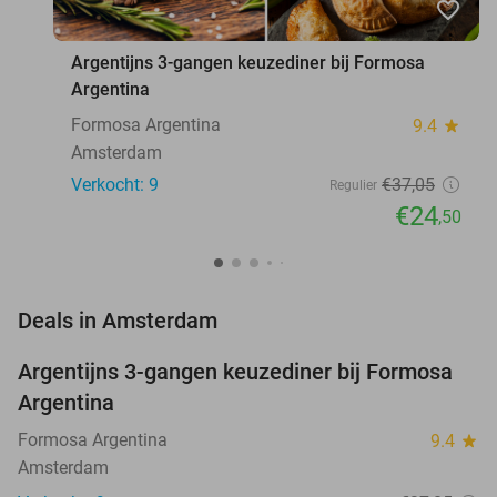
favorite_border
Argentijns 3-gangen keuzediner bij Formosa
Argentina
Formosa Argentina
9.4
star
Amsterdam
Verkocht: 9
€37
,05
Regulier
€24
,50
favorite_border
Deals in Amsterdam
Argentijns 3-gangen keuzediner bij Formosa
34%
NEW
Argentina
TODAY
Formosa Argentina
9.4
star
Amsterdam