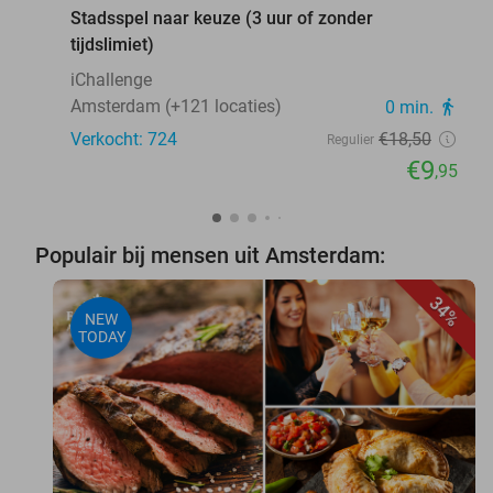
Stadsspel naar keuze (3 uur of zonder
tijdslimiet)
iChallenge
Amsterdam (+121 locaties)
0 min.
directions_walk
Verkocht: 724
€18
,50
Regulier
€9
,95
Populair bij mensen uit Amsterdam:
34%
NEW
TODAY