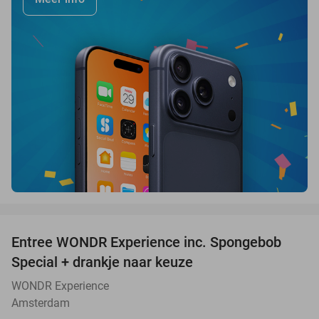
favorite_border
Entree WONDR Experience inc. Spongebob
27%
Special + drankje naar keuze
WONDR Experience
Amsterdam