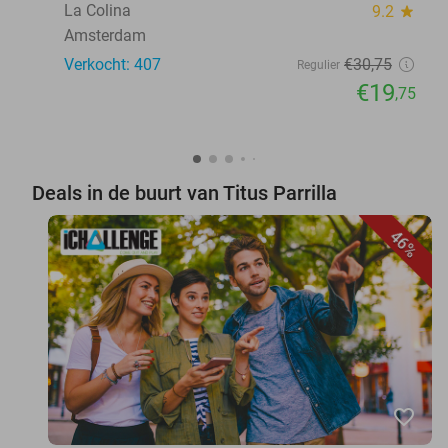
La Colina
9.2
star
Amsterdam
Verkocht: 407
€30
,75
Regulier
€19
,75
Deals in de buurt van Titus Parrilla
46%
favorite_border