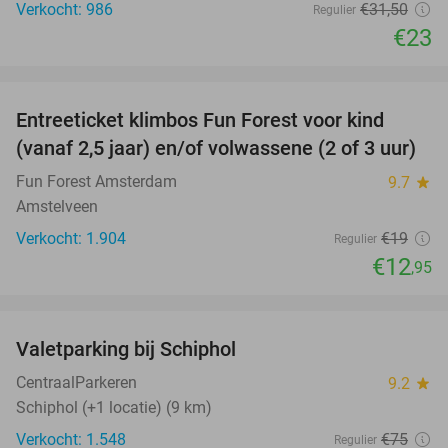
Verkocht: 986
€31
,50
Regulier
€23
favorite_border
Entreeticket klimbos Fun Forest voor kind
32%
(vanaf 2,5 jaar) en/of volwassene (2 of 3 uur)
Fun Forest Amsterdam
9.7
star
Amstelveen
Verkocht: 1.904
€19
Regulier
€12
,95
favorite_border
Valetparking bij Schiphol
23%
CentraalParkeren
9.2
star
Schiphol (+1 locatie) (9 km)
Verkocht: 1.548
€75
Regulier