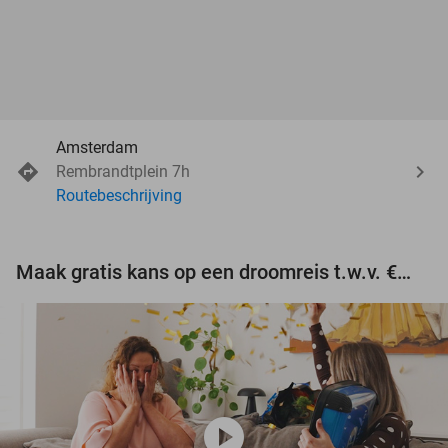
Amsterdam
Rembrandtplein 7h
Routebeschrijving
Maak gratis kans op een droomreis t.w.v. €3.000!
play_circle