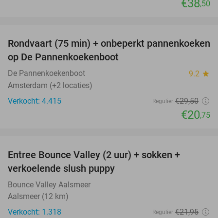
€38
,50
favorite_border
Rondvaart (75 min) + onbeperkt pannenkoeken
30%
op De Pannenkoekenboot
De Pannenkoekenboot
9.2
star
Amsterdam (+2 locaties)
Verkocht: 4.415
€29
,50
Regulier
€20
,75
favorite_border
Entree Bounce Valley (2 uur) + sokken +
46%
verkoelende slush puppy
Bounce Valley Aalsmeer
Aalsmeer (12 km)
Verkocht: 1.318
€21
,95
Regulier