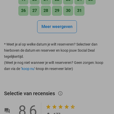
26
27
28
29
30
31
Meer weergeven
*
Weet je al op welke datum je wilt reserveren? Selecteer dan
hierboven de datum en reserveer en koop jouw Social Deal
tegelijkertijd.
(Weet je nog niet wanneer je wilt reserveren? Geen zorgen: koop
dan via de ‘
koop nu
’-knop én reserveer later)
Selectie van recensies
info_outlined
8,6