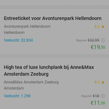
favorite_border
Entreeticket voor Avonturenpark Hellendoorn
41%
Avonturenpark Hellendoorn
9.2
star
Hellendoorn
Verkocht: 32.834
€32
,95
Regulier
€19
,50
favorite_border
High tea of luxe lunchplank bij Anne&Max
36%
Amsterdam Zeeburg
Anne&Max Amsterdam Zeeburg
9.1
star
Amsterdam
Verkocht: 1.296
€18
Regulier
€11
,50