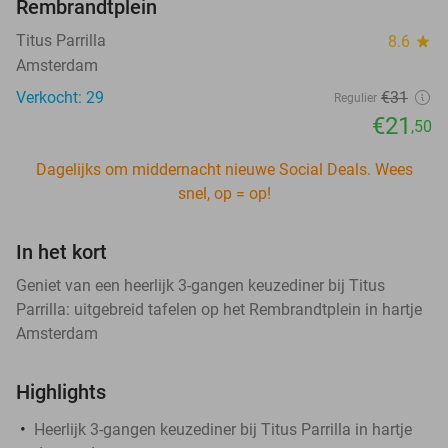
Rembrandtplein
Titus Parrilla
8.6
star
Amsterdam
Verkocht: 29
€31
Regulier
€21
,50
Dagelijks om middernacht nieuwe Social Deals. Wees
snel, op = op!
In het kort
Geniet van een heerlijk 3-gangen keuzediner bij Titus
Parrilla: uitgebreid tafelen op het Rembrandtplein in hartje
Amsterdam
Highlights
Heerlijk 3-gangen keuzediner bij Titus Parrilla in hartje