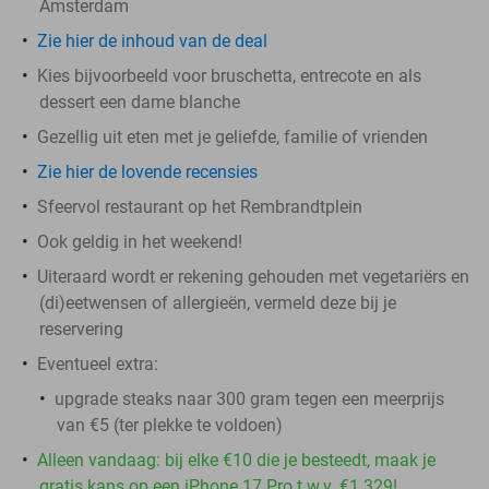
Amsterdam
Zie hier de inhoud van de deal
Kies bijvoorbeeld voor bruschetta, entrecote en als
dessert een dame blanche
Gezellig uit eten met je geliefde, familie of vrienden
Zie hier de lovende recensies
Sfeervol restaurant op het Rembrandtplein
Ook geldig in het weekend!
Uiteraard wordt er rekening gehouden met vegetariërs en
(di)eetwensen of allergieën, vermeld deze bij je
reservering
Eventueel extra:
upgrade steaks naar 300 gram tegen een meerprijs
van €5 (ter plekke te voldoen)
Alleen vandaag: bij elke €10 die je besteedt, maak je
gratis kans op een iPhone 17 Pro t.w.v. €1.329!