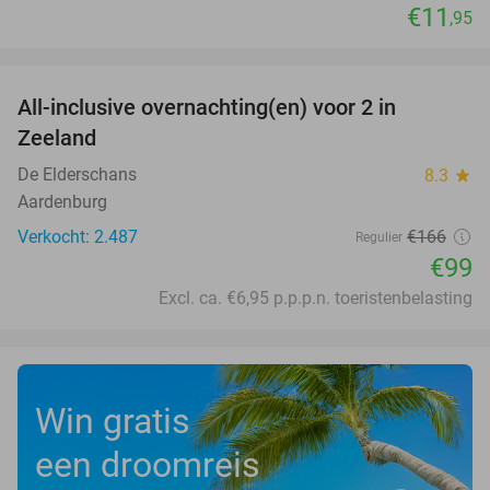
€11
,95
favorite_border
All-inclusive overnachting(en) voor 2 in
40%
Zeeland
De Elderschans
8.3
star
Aardenburg
Verkocht: 2.487
€166
Regulier
€99
Excl. ca. €6,95 p.p.p.n. toeristenbelasting
Win gratis
een droomreis