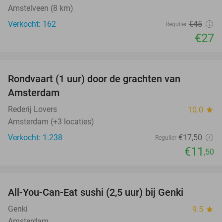
Amstelveen (8 km)
Verkocht: 162
€45
Regulier
€27
favorite_border
Rondvaart (1 uur) door de grachten van
34%
Amsterdam
Rederij Lovers
10.0
star
Amsterdam (+3 locaties)
Verkocht: 1.238
€17
,50
Regulier
€11
,50
favorite_border
All-You-Can-Eat sushi (2,5 uur) bij Genki
21%
Genki
9.5
star
Amsterdam