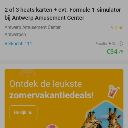
2 of 3 heats karten + evt. Formule 1-simulator
23%
bij Antwerp Amusement Center
Antwerp Amusement Center
9.2
star
Antwerpen
Verkocht: 111
€45
Regulier
€34
,75
Ontdek de leukste
zomervakantiedeals
!
Bekijk nu