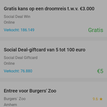
Gratis kans op een droomreis t.w.v. €3.000
Social Deal Win
Online
Gratis
Verkocht: 186.149
favorite_border
Social Deal-giftcard van 5 tot 100 euro
Social Deal Giftcard
Online
€5
Verkocht: 76.880
favorite_border
Entree voor Burgers' Zoo
18%
Burgers´ Zoo
9.6
star
Arnhem