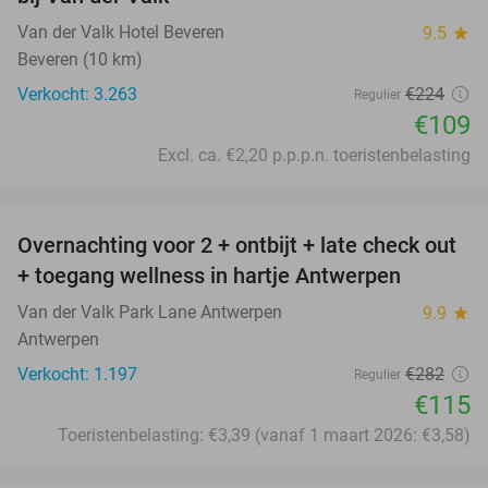
Van der Valk Hotel Beveren
9.5
star
Beveren (10 km)
Verkocht: 3.263
€224
Regulier
€109
Excl. ca. €2,20 p.p.p.n. toeristenbelasting
favorite_border
Overnachting voor 2 + ontbijt + late check out
59%
+ toegang wellness in hartje Antwerpen
Van der Valk Park Lane Antwerpen
9.9
star
Antwerpen
Verkocht: 1.197
€282
Regulier
€115
Toeristenbelasting: €3,39 (vanaf 1 maart 2026: €3,58)
favorite_border