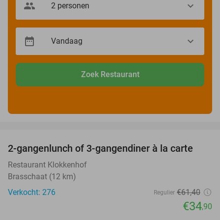
Zoek Restaurant
favorite_border
2-gangenlunch of 3-gangendiner à la carte
43%
Restaurant Klokkenhof
Brasschaat (12 km)
Verkocht: 276
€61
,40
Regulier
€34
,90