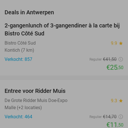
favorite_border
Deals in Antwerpen
2-gangenlunch of 3-gangendiner à la carte bij
39%
Bistro Côté Sud
Bistro Côté Sud
9.9
star
Kontich (7 km)
Verkocht: 857
€41
,50
Regulier
€25
,50
favorite_border
Entree voor Ridder Muis
22%
De Grote Ridder Muis Doe-Expo
9.3
star
Malle (+2 locaties)
Verkocht: 464
€14
,70
Regulier
€11
,50