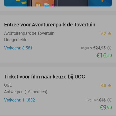
favorite_border
Entree voor Avonturenpark de Tovertuin
34%
Avonturenpark de Tovertuin
9.2
star
Hoogerheide
Verkocht: 8.581
€24
,95
Regulier
€16
,50
favorite_border
Ticket voor film naar keuze bij UGC
38%
UGC
8.8
star
Antwerpen (+6 locaties)
Verkocht: 11.832
€16
Regulier
€9
,90
favorite_border