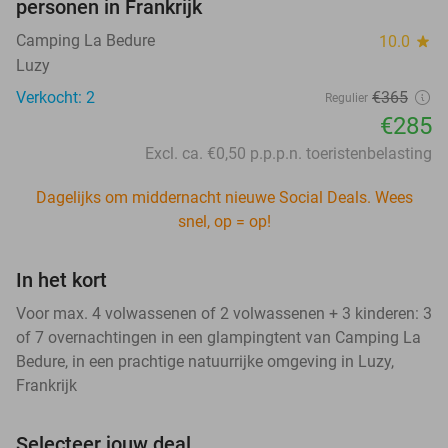
personen in Frankrijk
Camping La Bedure
10.0
star
Luzy
Verkocht: 2
€365
Regulier
€285
Excl. ca. €0,50 p.p.p.n. toeristenbelasting
Dagelijks om middernacht nieuwe Social Deals. Wees
snel, op = op!
In het kort
Voor max. 4 volwassenen of 2 volwassenen + 3 kinderen: 3
of 7 overnachtingen in een glampingtent van Camping La
Bedure, in een prachtige natuurrijke omgeving in Luzy,
Frankrijk
Selecteer jouw deal