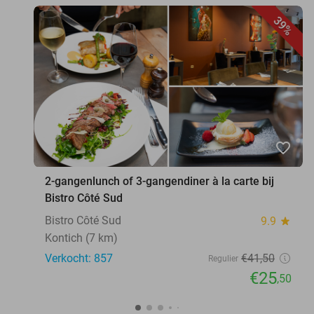
39%
favorite_border
2-gangenlunch of 3-gangendiner à la carte bij
Bistro Côté Sud
Bistro Côté Sud
9.9
star
Kontich (7 km)
Verkocht: 857
€41
,50
Regulier
€25
,50