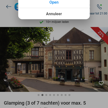
Open
7 dagen per week beschikbaar
10+ miljoen leden
Annuleer
Bereikbaar tot 21:00
9,4
op basis van
206.170 reviews
Ontdek 15.000+ deals
22%
7 dagen per week beschikbaar
10+ miljoen leden
favorite_border
Glamping (3 of 7 nachten) voor max. 5