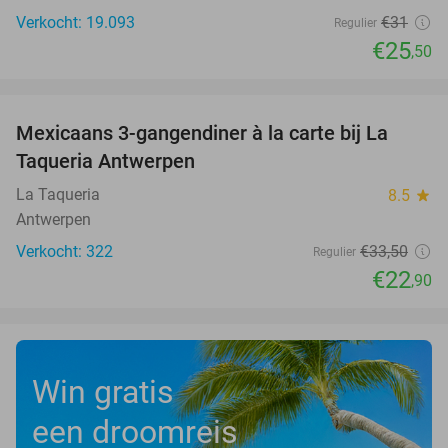
Verkocht: 19.093
€31
Regulier
€25
,50
favorite_border
Mexicaans 3-gangendiner à la carte bij La
32%
Taqueria Antwerpen
La Taqueria
8.5
star
Antwerpen
Verkocht: 322
€33
,50
Regulier
€22
,90
Win gratis
een droomreis