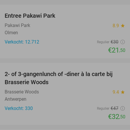
favorite_border
Entree Pakawi Park
28%
Pakawi Park
8.9
star
Olmen
Verkocht: 12.712
€30
Regulier
€21
,50
favorite_border
2- of 3-gangenlunch of -diner à la carte bij
31%
Brasserie Woods
Brasserie Woods
9.4
star
Antwerpen
Verkocht: 330
€47
Regulier
€32
,50
favorite_border