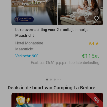
favorite_border
Luxe overnachting voor 2 + ontbijt in hartje
Maastricht
Hotel Monastère
9.4
star
Maastricht
€115
Verkocht: 900
,85
Excl. ca. €6,61 p.p.p.n. toeristenbelasting
Deals in de buurt van Camping La Bedure
40%