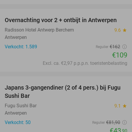
favorite_border
Overnachting voor 2 + ontbijt in Antwerpen
33%
Radisson Hotel Antwerp Berchem
9.6
star
Antwerpen
Verkocht: 1.589
€162
Regulier
€109
Excl. ca. €2,97 p.p.p.n. toeristenbelasting
favorite_border
Japans 3-gangendiner (2 of 4 pers.) bij Fugu
46%
Sushi Bar
Fugu Sushi Bar
9.1
star
Antwerpen
Verkocht: 50
€81
,90
Regulier
€43
,90