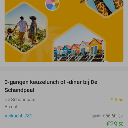
favorite_border
3-gangen keuzelunch of -diner bij De
48%
Schandpaal
De Schandpaal
9.6
star
Brecht
Verkocht: 781
€56
,60
Regulier
€29
,50