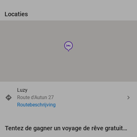
Locaties
hotel
Luzy
Route d'Autun 27
Routebeschrijving
Tentez de gagner un voyage de rêve gratuit d'une valeur de 3.000 € !