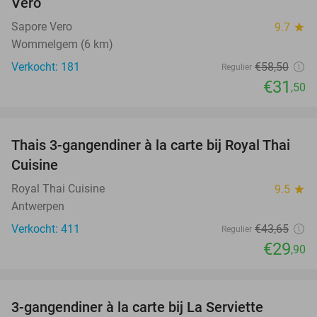
Vero
Sapore Vero
9.7
star
Wommelgem (6 km)
Verkocht: 181
€58
,50
Regulier
€31
,50
favorite_border
Thais 3-gangendiner à la carte bij Royal Thai
32%
Cuisine
Royal Thai Cuisine
9.5
star
Antwerpen
Verkocht: 411
€43
,65
Regulier
€29
,90
favorite_border
3-gangendiner à la carte bij La Serviette
31%