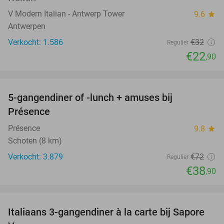
V Modern Italian - Antwerp Tower
9.6
star
Antwerpen
Verkocht: 1.586
€32
Regulier
€22
,90
favorite_border
5-gangendiner of -lunch + amuses bij
46%
Présence
Présence
9.8
star
Schoten (8 km)
Verkocht: 3.879
€72
Regulier
€38
,90
favorite_border
Italiaans 3-gangendiner à la carte bij Sapore
46%