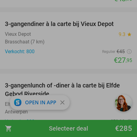
favorite_border
3-gangendiner à la carte bij Vieux Depot
38%
Vieux Depot
9.3
star
Brasschaat (7 km)
Verkocht: 800
€45
Regulier
€27
,95
favorite_border
3-gangenlunch of -diner à la carte bij Elfde
41%
Gebod Riverside
close
OPEN IN APP
Elfde Gebod Riverside
9.6
star
Antwerpen
Verkocht: 282
€50
,30
Regulier
€285
shopping_cart
Selecteer deal
€29
,90