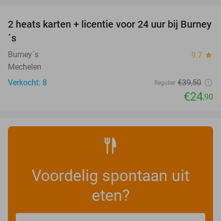
2 heats karten + licentie voor 24 uur bij Burney
37%
NEW
´s
TODAY
Burney´s
9.7
star
Mechelen
Verkocht: 8
€39
,50
Regulier
€24
,90
Voordelig spontaan uit
eten?