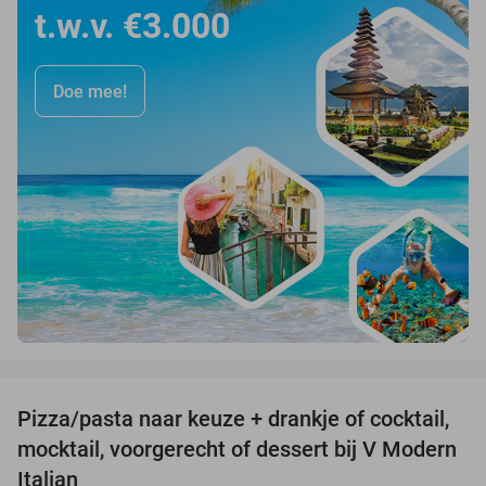
t.w.v. €3.000
Doe mee!
favorite_border
Pizza/pasta naar keuze + drankje of cocktail,
28%
mocktail, voorgerecht of dessert bij V Modern
Italian