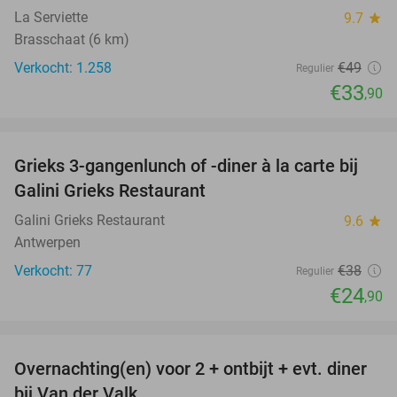
La Serviette
9.7
star
Brasschaat (6 km)
Verkocht: 1.258
€49
Regulier
€33
,90
favorite_border
Grieks 3-gangenlunch of -diner à la carte bij
34%
Galini Grieks Restaurant
Galini Grieks Restaurant
9.6
star
Antwerpen
Verkocht: 77
€38
Regulier
€24
,90
favorite_border
Overnachting(en) voor 2 + ontbijt + evt. diner
51%
bij Van der Valk