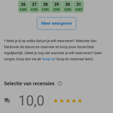
26
27
28
29
30
31
€285
€285
€285
€285
€285
€285
Meer weergeven
*
Weet je al op welke datum je wilt reserveren? Selecteer dan
hierboven de datum en reserveer en koop jouw Social Deal
tegelijkertijd. (Weet je nog niet wanneer je wilt reserveren? Geen
zorgen: koop dan via de ‘
koop nu
’-knop én reserveer later)
Selectie van recensies
info_outlined
10,0