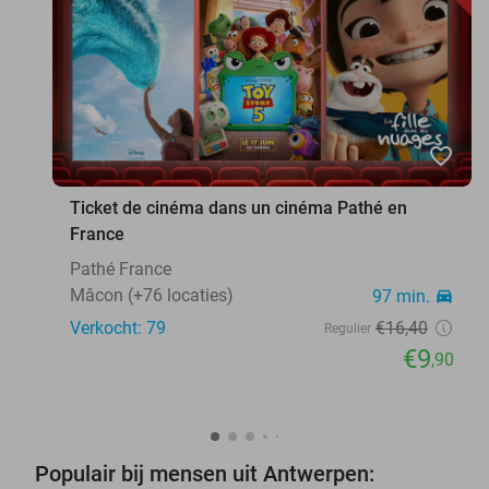
favorite_border
Ticket de cinéma dans un cinéma Pathé en
France
Pathé France
Mâcon (+76 locaties)
97 min.
directions_car
Verkocht: 79
€16
,40
Regulier
€9
,90
Populair bij mensen uit Antwerpen: