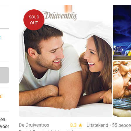
SOLD
OUT
:
al
den.
De Druiventros
8.3
star
Uitstekend • 55 beoor
 voor