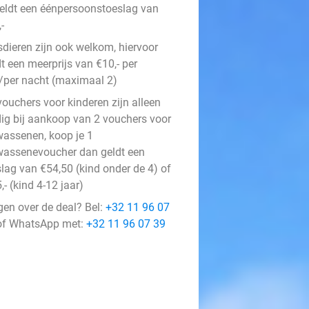
geldt een éénpersoonstoeslag van
-
sdieren zijn ook welkom, hiervoor
t een meerprijs van €10,- per
r/per nacht (maximaal 2)
vouchers voor kinderen zijn alleen
dig bij aankoop van 2 vouchers voor
wassenen, koop je 1
wassenevoucher dan geldt een
slag van €54,50 (kind onder de 4) of
,- (kind 4-12 jaar)
gen over de deal? Bel:
+32 11 96 07
f WhatsApp met:
+32 11 96 07 39