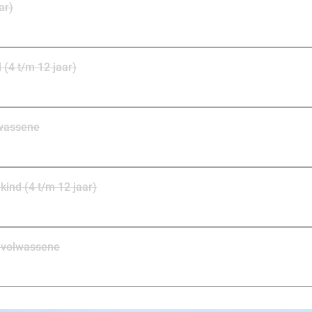
ar)
 (4 t/m 12 jaar)
lwassene
kind (4 t/m 12 jaar)
lingticket volwassene