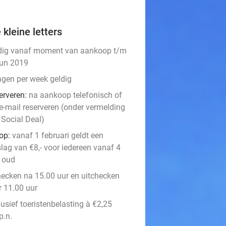
 kleine letters
dig vanaf moment van aankoop t/m
jun 2019
agen per week geldig
erveren:
na aankoop telefonisch of
 e-mail reserveren (onder vermelding
 Social Deal)
op:
vanaf 1 februari geldt een
slag van €8,- voor iedereen vanaf 4
r oud
hecken na 15.00 uur en uitchecken
r 11.00 uur
usief toeristenbelasting à €2,25
p.n.