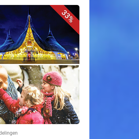
33%
delingen