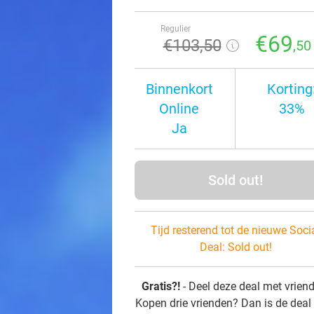
Regulier
€69
€103
,50
,50
Binnenkort
Korting
Online
33%
Ja
Sold out!
Tijd resterend tot de nieuwe Soci
Deal:
Sold out!
Gratis?!
- Deel deze deal met vrien
Kopen drie vrienden? Dan is de deal