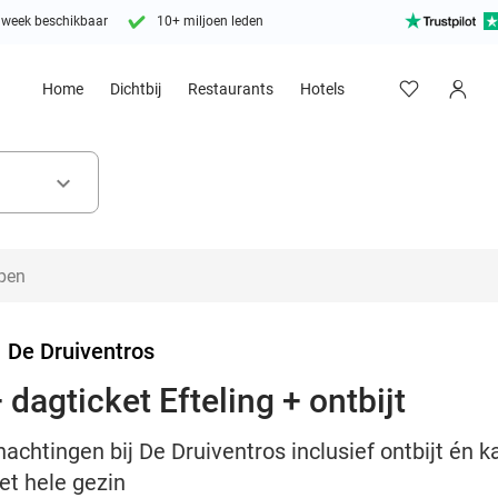
 week beschikbaar
10+ miljoen leden
Home
Dichtbij
Restaurants
Hotels
keyboard_arrow_down
>
De Druiventros
dagticket Efteling + ontbijt
achtingen bij De Druiventros inclusief ontbijt én ka
et hele gezin