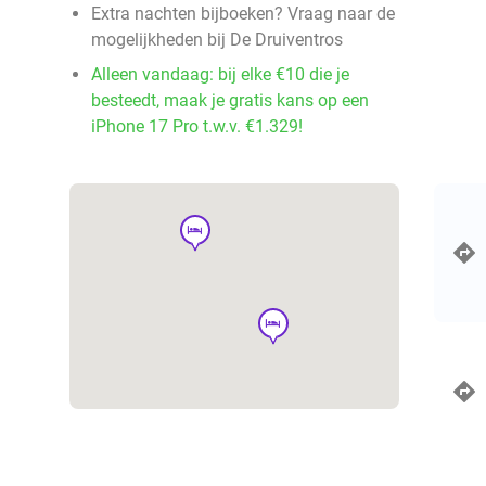
Extra nachten bijboeken? Vraag naar de
mogelijkheden bij De Druiventros
Alleen vandaag: bij elke €10 die je
besteedt, maak je gratis kans op een
iPhone 17 Pro t.w.v. €1.329!
hotel
hotel