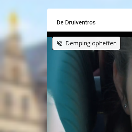
De Druiventros
Demping opheffen
volume_off