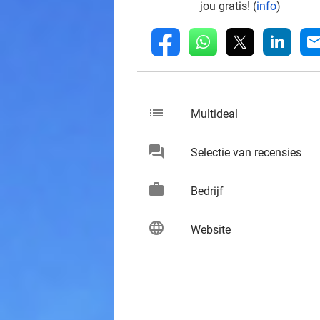
jou gratis! (
info
)
whatsapp
linkedin
fb
mai
list
keybo
Multideal
chat
keybo
Selectie van recensies
work
keybo
Bedrijf
language
keybo
Website