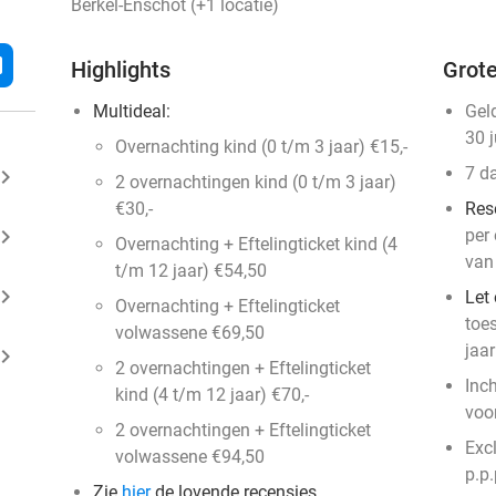
Berkel-Enschot (+1 locatie)
l
Highlights
Grote
Multideal:
Gel
30 
Overnachting kind (0 t/m 3 jaar) €15,-
7 d
ard_arrow_right
2 overnachtingen kind (0 t/m 3 jaar)
€30,-
Res
ard_arrow_right
per
Overnachting + Eftelingticket kind (4
van
t/m 12 jaar) €54,50
ard_arrow_right
Let 
Overnachting + Eftelingticket
toe
volwassene €69,50
jaa
ard_arrow_right
2 overnachtingen + Eftelingticket
Inc
kind (4 t/m 12 jaar) €70,-
voo
2 overnachtingen + Eftelingticket
Excl
volwassene €94,50
p.p.
Zie
hier
de lovende recensies