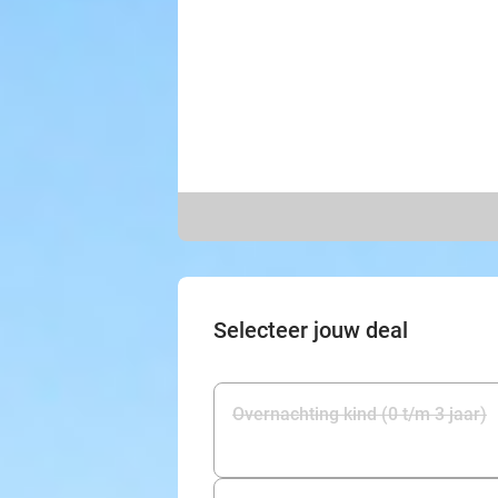
Selecteer jouw deal
Overnachting kind (0 t/m 3 jaar)