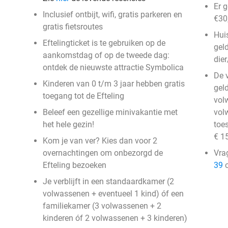
Er 
Inclusief ontbijt, wifi, gratis parkeren en
€30,
gratis fietsroutes
Hui
Eftelingticket is te gebruiken op de
geld
aankomstdag of op de tweede dag:
die
ontdek de nieuwste attractie Symbolica
De 
Kinderen van 0 t/m 3 jaar hebben gratis
gel
toegang tot de Efteling
vol
Beleef een gezellige minivakantie met
vol
het hele gezin!
toe
€ 15
Kom je van ver? Kies dan voor 2
overnachtingen om onbezorgd de
Vra
Efteling bezoeken
39
o
Je verblijft in een standaardkamer (2
volwassenen + eventueel 1 kind) óf een
familiekamer (3 volwassenen + 2
kinderen óf 2 volwassenen + 3 kinderen)