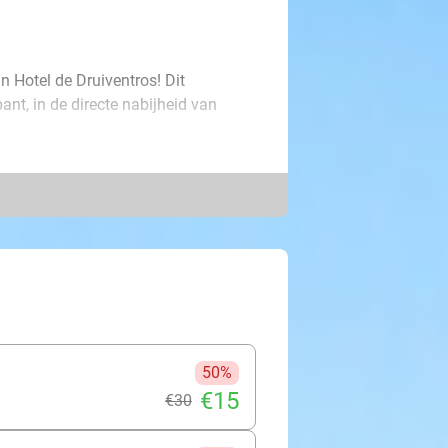
in Hotel de Druiventros! Dit
bant, in de directe nabijheid van
aar. Bovendien ontvang je kaartjes
n komen en waar waaghalzen in
sten. Maak een ritje in de nieuwste
 kunt er ook voor kiezen om die
or een paar onvergetelijke dagen
50%
€15
€30