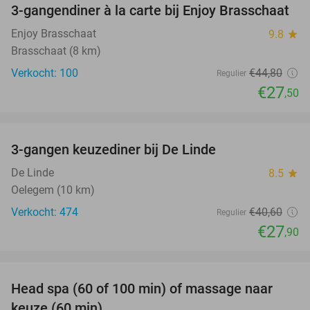
3-gangendiner à la carte bij Enjoy Brasschaat
39%
Enjoy Brasschaat
9.8
star
Brasschaat (8 km)
Verkocht: 100
€44
,80
Regulier
€27
,50
favorite_border
3-gangen keuzediner bij De Linde
31%
De Linde
8.5
star
Oelegem (10 km)
Verkocht: 474
€40
,60
Regulier
€27
,90
favorite_border
Head spa (60 of 100 min) of massage naar
38%
keuze (60 min)