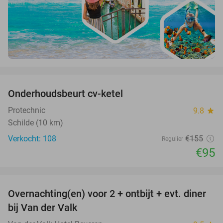
favorite_border
Onderhoudsbeurt cv-ketel
39%
Protechnic
9.8
star
Schilde (10 km)
Verkocht: 108
€155
Regulier
€95
favorite_border
Overnachting(en) voor 2 + ontbijt + evt. diner
51%
bij Van der Valk