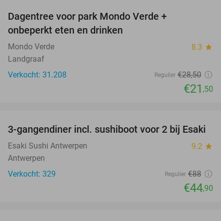
Dagentree voor park Mondo Verde +
25%
onbeperkt eten en drinken
Mondo Verde
8.3
star
Landgraaf
Verkocht: 31.208
€28
,50
Regulier
€21
,50
favorite_border
3-gangendiner incl. sushiboot voor 2 bij Esaki
49%
Esaki Sushi Antwerpen
9.2
star
Antwerpen
Verkocht: 329
€88
Regulier
€44
,90
favorite_border