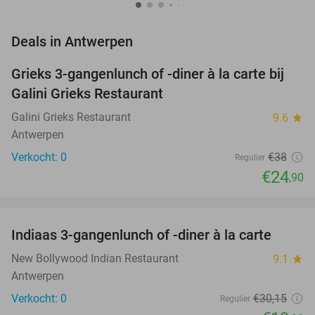
favorite_border
Deals in Antwerpen
Grieks 3-gangenlunch of -diner à la carte bij
34%
NEW
Galini Grieks Restaurant
TODAY
Galini Grieks Restaurant
9.6
star
Antwerpen
Verkocht: 0
€38
Regulier
€24
,90
favorite_border
Indiaas 3-gangenlunch of -diner à la carte
34%
NEW
TODAY
New Bollywood Indian Restaurant
9.1
star
Antwerpen
Verkocht: 0
€30
,15
Regulier