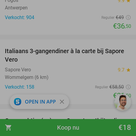
Fogos
9.9
star
Antwerpen
Verkocht: 904
€49
Regulier
€36
,50
favorite_border
Italiaans 3-gangendiner à la carte bij Sapore
46%
Vero
Sapore Vero
9.7
star
Wommelgem (6 km)
Verkocht: 158
€58
,50
Regulier
€31
,50
close
OPEN IN APP
favorite_border
Overnachting(en) voor 2 + evt. ontbijt + diner +
29%
€18
shopping_cart
Koop nu
vlak bij Den Bosch