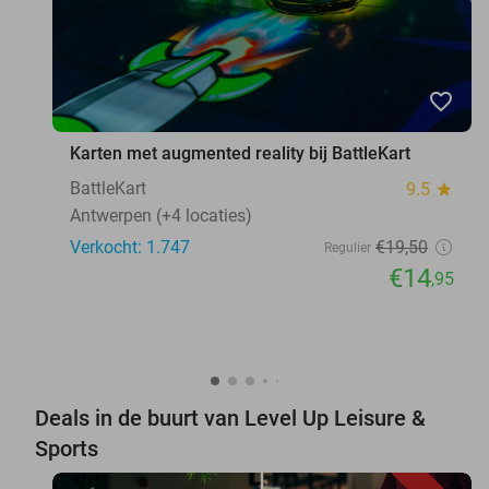
favorite_border
Karten met augmented reality bij BattleKart
BattleKart
9.5
star
Antwerpen (+4 locaties)
Verkocht: 1.747
€19
,50
Regulier
€14
,95
Deals in de buurt van Level Up Leisure &
Sports