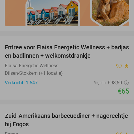
favorite_border
Entree voor Elaisa Energetic Wellness + badjas
34%
en badlinnen + welkomstdrankje
Elaisa Energetic Wellness
9.7
star
Dilsen-Stokkem (+1 locatie)
Verkocht: 1.547
€98
,50
Regulier
€65
favorite_border
Zuid-Amerikaans barbecuediner + nagerechtje
26%
bij Fogos