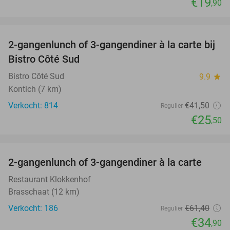
€19
,90
favorite_border
2-gangenlunch of 3-gangendiner à la carte bij
39%
Bistro Côté Sud
Bistro Côté Sud
9.9
star
Kontich (7 km)
Verkocht: 814
€41
,50
Regulier
€25
,50
favorite_border
2-gangenlunch of 3-gangendiner à la carte
43%
Restaurant Klokkenhof
Brasschaat (12 km)
Verkocht: 186
€61
,40
Regulier
€34
,90