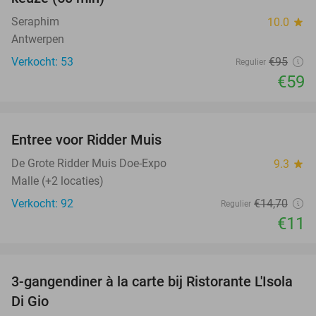
Seraphim
10.0
star
Antwerpen
Verkocht: 53
€95
Regulier
€59
favorite_border
Entree voor Ridder Muis
25%
De Grote Ridder Muis Doe-Expo
9.3
star
Malle (+2 locaties)
Verkocht: 92
€14
,70
Regulier
€11
favorite_border
3-gangendiner à la carte bij Ristorante L'Isola
39%
Di Gio