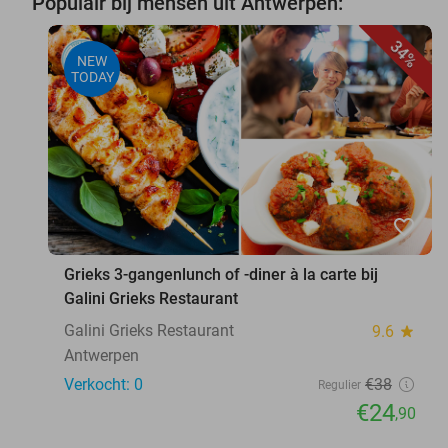
Populair bij mensen uit Antwerpen:
34%
NEW
TODAY
favorite_border
Grieks 3-gangenlunch of -diner à la carte bij
Galini Grieks Restaurant
Galini Grieks Restaurant
9.6
star
Antwerpen
Verkocht: 0
€38
Regulier
€24
,90