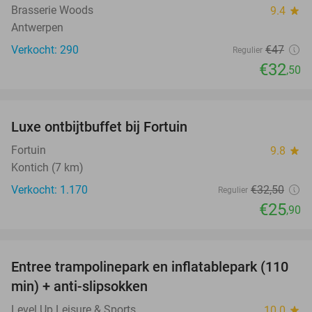
Brasserie Woods
9.4
star
Antwerpen
Verkocht: 290
€47
Regulier
€32
,50
favorite_border
Luxe ontbijtbuffet bij Fortuin
20%
Fortuin
9.8
star
Kontich (7 km)
Verkocht: 1.170
€32
,50
Regulier
€25
,90
favorite_border
Entree trampolinepark en inflatablepark (110
40%
min) + anti-slipsokken
Level Up Leisure & Sports
10.0
star