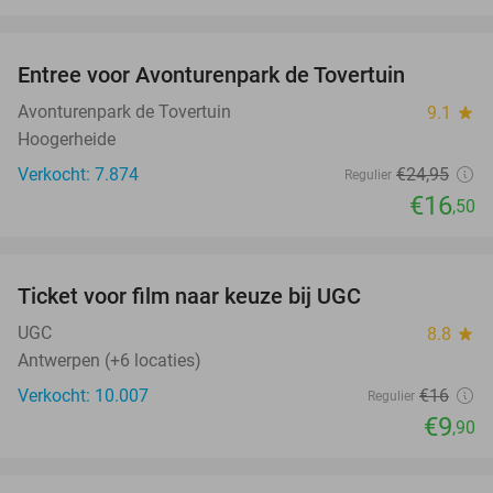
favorite_border
Entree voor Avonturenpark de Tovertuin
34%
Avonturenpark de Tovertuin
9.1
star
Hoogerheide
Verkocht: 7.874
€24
,95
Regulier
€16
,50
favorite_border
Ticket voor film naar keuze bij UGC
38%
UGC
8.8
star
Antwerpen (+6 locaties)
Verkocht: 10.007
€16
Regulier
€9
,90