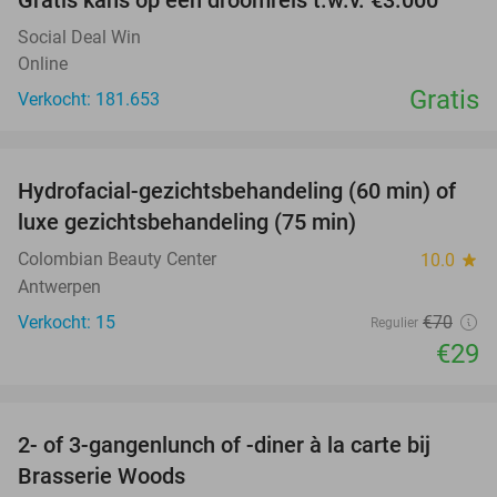
Gratis kans op een droomreis t.w.v. €3.000
Social Deal Win
Online
Gratis
Verkocht: 181.653
favorite_border
Hydrofacial-gezichtsbehandeling (60 min) of
59%
luxe gezichtsbehandeling (75 min)
Colombian Beauty Center
10.0
star
Antwerpen
Verkocht: 15
€70
Regulier
€29
favorite_border
2- of 3-gangenlunch of -diner à la carte bij
31%
Brasserie Woods