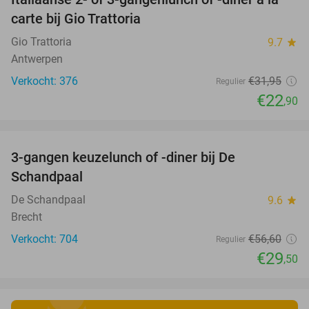
28%
carte bij Gio Trattoria
Gio Trattoria
9.7
star
Antwerpen
Verkocht: 376
€31
,95
Regulier
€22
,90
favorite_border
3-gangen keuzelunch of -diner bij De
48%
Schandpaal
De Schandpaal
9.6
star
Brecht
Verkocht: 704
€56
,60
Regulier
€29
,50