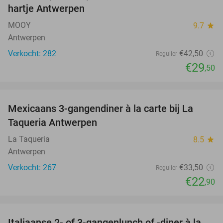
hartje Antwerpen
MOOY
9.7
star
Antwerpen
Verkocht: 282
€42
,50
Regulier
€29
,50
favorite_border
Mexicaans 3-gangendiner à la carte bij La
32%
Taqueria Antwerpen
La Taqueria
8.5
star
Antwerpen
Verkocht: 267
€33
,50
Regulier
€22
,90
favorite_border
Italiaanse 2- of 3-gangenlunch of -diner à la