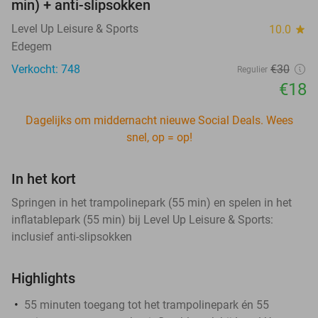
min) + anti-slipsokken
Level Up Leisure & Sports
10.0
star
Edegem
Verkocht: 748
€30
Regulier
€18
Dagelijks om middernacht nieuwe Social Deals. Wees
snel, op = op!
In het kort
Springen in het trampolinepark (55 min) en spelen in het
inflatablepark (55 min) bij Level Up Leisure & Sports:
inclusief anti-slipsokken
Highlights
55 minuten toegang tot het trampolinepark én 55