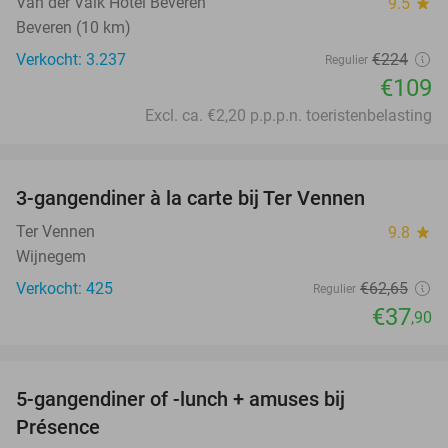
Van der Valk Hotel Beveren
9.5
star
Beveren (10 km)
Verkocht: 3.237
€224
Regulier
€109
Excl. ca. €2,20 p.p.p.n. toeristenbelasting
favorite_border
3-gangendiner à la carte bij Ter Vennen
40%
Ter Vennen
9.8
star
Wijnegem
Verkocht: 425
€62
,65
Regulier
€37
,90
favorite_border
5-gangendiner of -lunch + amuses bij
46%
Présence