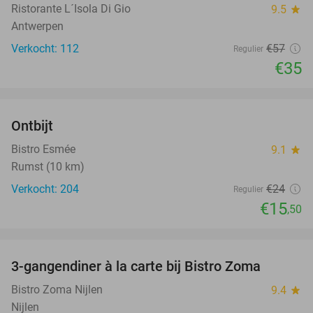
Ristorante L´Isola Di Gio
9.5
star
Antwerpen
Verkocht: 112
€57
Regulier
€35
favorite_border
Ontbijt
35%
Bistro Esmée
9.1
star
Rumst (10 km)
Verkocht: 204
€24
Regulier
€15
,50
favorite_border
3-gangendiner à la carte bij Bistro Zoma
37%
Bistro Zoma Nijlen
9.4
star
Nijlen