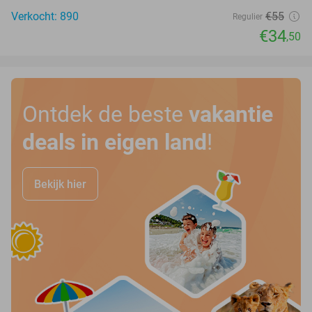
Verkocht: 890
€55
Regulier
€34
,50
Ontdek de beste
vakantie
deals in eigen land
!
Bekijk hier