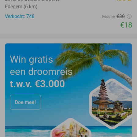
Edegem (6 km)
Verkocht: 748
€30
Regulier
€18
Win gratis
een droomreis
t.w.v. €3.000
Doe mee!