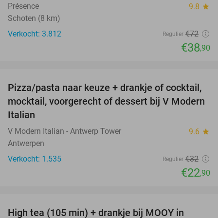
Présence
9.8
star
Schoten (8 km)
Verkocht: 3.812
€72
Regulier
€38
,90
favorite_border
Pizza/pasta naar keuze + drankje of cocktail,
28%
mocktail, voorgerecht of dessert bij V Modern
Italian
V Modern Italian - Antwerp Tower
9.6
star
Antwerpen
Verkocht: 1.535
€32
Regulier
€22
,90
favorite_border
High tea (105 min) + drankje bij MOOY in
31%