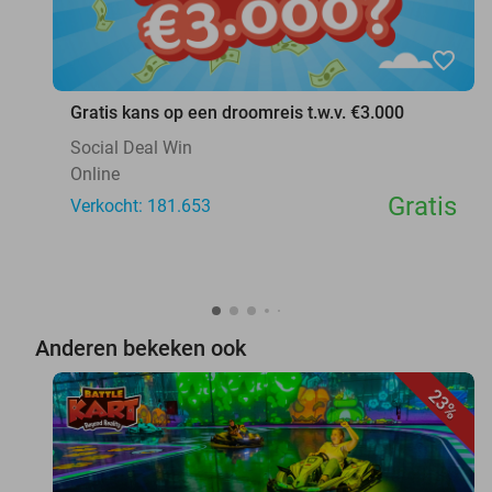
favorite_border
Gratis kans op een droomreis t.w.v. €3.000
Social Deal Win
Online
Gratis
Verkocht: 181.653
Anderen bekeken ook
23%