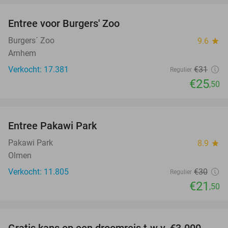
Entree voor Burgers' Zoo
18%
Burgers´ Zoo
9.6
star
Arnhem
Verkocht: 17.381
€31
Regulier
€25
,50
favorite_border
Entree Pakawi Park
28%
Pakawi Park
8.9
star
Olmen
Verkocht: 11.805
€30
Regulier
€21
,50
favorite_border