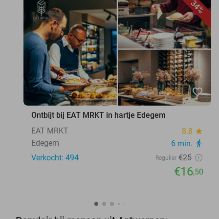
34%
favorite_border
Ontbijt bij EAT MRKT in hartje Edegem
EAT MRKT
8.8
star
Edegem
6 min.
directions_walk
Verkocht: 494
€25
Regulier
€16
,50