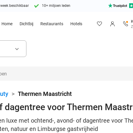
 week beschikbaar
10+ miljoen leden
K
Home
Dichtbij
Restaurants
Hotels
Z
keyboard_arrow_down
uty
>
Thermen Maastricht
of dagentree voor Thermen Maastr
en luxe met ochtend-, avond- of dagentree voor Th
iten, natuur en Limburgse gastvrijheid