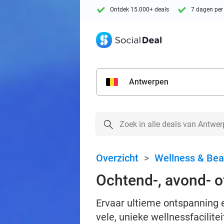
Ontdek 15.000+ deals
7 dagen per
Antwerpen
Overzicht
>
Wellness & Bea
Ochtend-, avond- 
Ervaar ultieme ontspanning 
vele, unieke wellnessfacilite