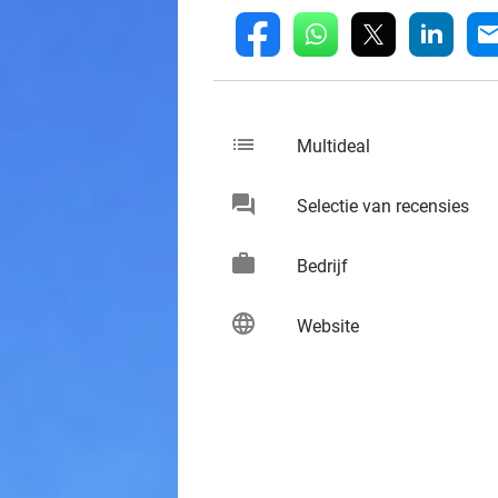
whatsapp
linkedin
fb
mai
list
keybo
Multideal
chat
keybo
Selectie van recensies
work
keybo
Bedrijf
language
keybo
Website