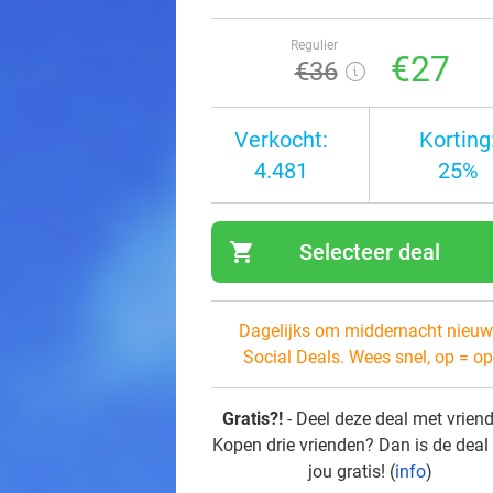
Regulier
€27
€36
Verkocht:
Korting
4.481
25%
shopping_cart
Selecteer deal
navi
Dagelijks om middernacht nieuw
Social Deals. Wees snel, op = op
Gratis?!
- Deel deze deal met vrien
Kopen drie vrienden? Dan is de deal
jou gratis! (
info
)