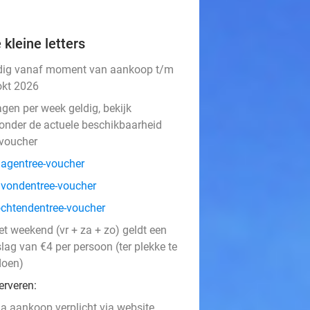
 kleine letters
dig vanaf moment van aankoop t/m
okt 2026
agen per week geldig, bekijk
ronder de actuele beschikbaarheid
 voucher
agentree-voucher
vondentree-voucher
chtendentree-voucher
et weekend (vr + za + zo) geldt een
lag van €4 per persoon (ter plekke te
doen)
erveren:
a aankoop verplicht via website