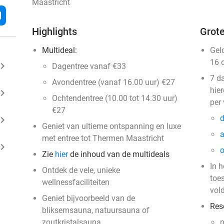
Maastricht
l
Highlights
Grote
Multideal:
Gel
16 
ard_arrow_right
Dagentree vanaf €33
7 d
Avondentree (vanaf 16.00 uur) €27
hie
ard_arrow_right
Ochtendentree (10.00 tot 14.30 uur)
per
€27
d
ard_arrow_right
Geniet van ultieme ontspanning en luxe
a
met entree tot Thermen Maastricht
ard_arrow_right
o
Zie
hier
de inhoud van de multideals
In h
Ontdek de vele, unieke
toes
wellnessfaciliteiten
vol
Geniet bijvoorbeeld van de
Res
bliksemsauna, natuursauna of
zoutkristalsauna
n