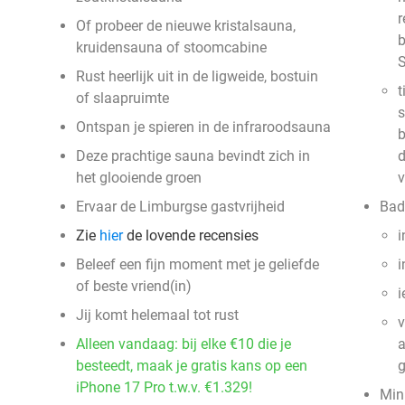
r
Of probeer de nieuwe kristalsauna,
b
kruidensauna of stoomcabine
S
Rust heerlijk uit in de ligweide, bostuin
t
of slaapruimte
s
Ontspan je spieren in de infraroodsauna
b
Deze prachtige sauna bevindt zich in
d
het glooiende groen
v
Ervaar de Limburgse gastvrijheid
Bad
Zie
hier
de lovende recensies
i
Beleef een fijn moment met je geliefde
i
of beste vriend(in)
i
Jij komt helemaal tot rust
v
Alleen vandaag: bij elke €10 die je
a
besteedt, maak je gratis kans op een
g
iPhone 17 Pro t.w.v. €1.329!
Mini