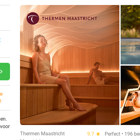
:
gate_next
e
!
den.
 voor
Thermen Maastricht
9.7
star
Perfect • 196 b