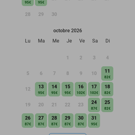
95€
95€
28
29
30
octobre 2026
Lu
Ma
Me
Je
Ve
Sa
Di
1
2
3
4
11
5
6
7
8
9
10
82€
13
14
15
16
17
18
12
95€
95€
95€
102€
102€
82€
24
25
19
20
21
22
23
87€
82€
26
27
28
29
30
31
87€
87€
87€
87€
87€
95€