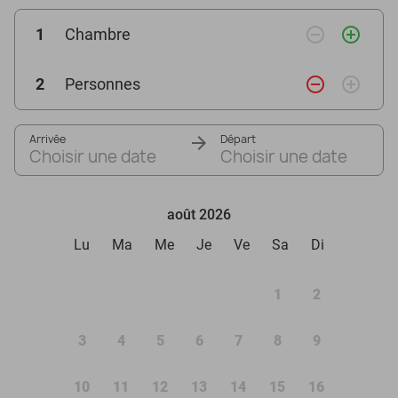
remove_circle_outline
add_circle_outline
1
Chambre
remove_circle_outline
add_circle_outline
2
Personnes
Arrivée
Départ
Choisir une date
Choisir une date
août 2026
Lu
Ma
Me
Je
Ve
Sa
Di
1
2
3
4
5
6
7
8
9
10
11
12
13
14
15
16