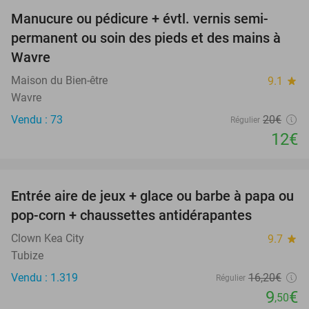
Manucure ou pédicure + évtl. vernis semi-
40%
permanent ou soin des pieds et des mains à
Wavre
Maison du Bien-être
9.1
star
Wavre
Vendu : 73
20€
Régulier
12€
favorite_border
Entrée aire de jeux + glace ou barbe à papa ou
41%
pop-corn + chaussettes antidérapantes
Clown Kea City
9.7
star
Tubize
Vendu : 1.319
16
,20
€
Régulier
9
€
,50