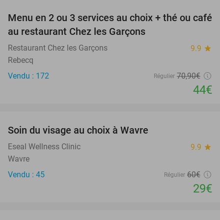
Menu en 2 ou 3 services au choix + thé ou café
38%
au restaurant Chez les Garçons
Restaurant Chez les Garçons
9.9
star
Rebecq
Vendu : 172
70
,90
€
Régulier
44€
favorite_border
Soin du visage au choix à Wavre
52%
Eseal Wellness Clinic
9.9
star
Wavre
Vendu : 45
60€
Régulier
29€
favorite_border