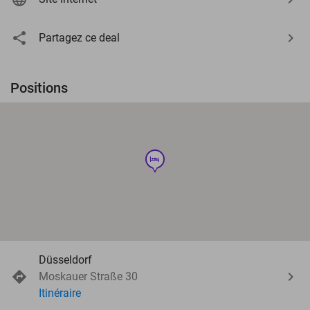
Partagez ce deal
Positions
hotel
Düsseldorf
Moskauer Straße 30
Itinéraire