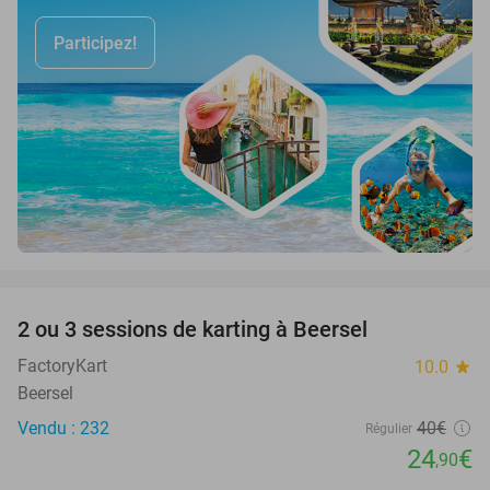
Participez!
favorite_border
2 ou 3 sessions de karting à Beersel
38%
FactoryKart
10.0
star
Beersel
Vendu : 232
40€
Régulier
24
€
,90