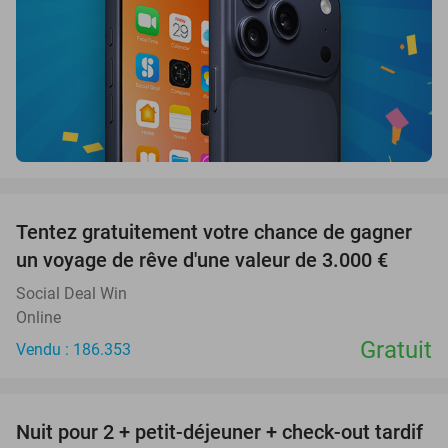
favorite_border
Tentez gratuitement votre chance de gagner
un voyage de rêve d'une valeur de 3.000 €
Social Deal Win
Online
Gratuit
Vendu : 186.353
favorite_border
Nuit pour 2 + petit-déjeuner + check-out tardif
27%