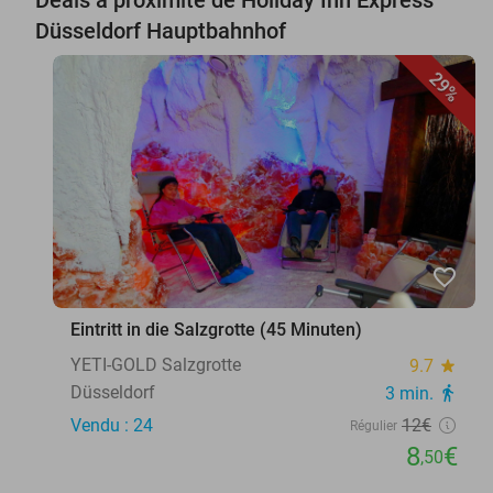
Düsseldorf Hauptbahnhof
29%
favorite_border
Eintritt in die Salzgrotte (45 Minuten)
YETI-GOLD Salzgrotte
9.7
star
Düsseldorf
3 min.
directions_walk
Vendu : 24
12€
Régulier
8
€
,50