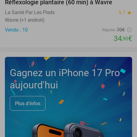
Réflexologie plantaire (60 min) à Wavre
50%
NEW
TODAY
La Santé Par Les Pieds
9.7
star
Wavre (+1 endroit)
Vendu : 10
70€
Régulier
34
€
,90
Gagnez un iPhone 17 Pro
aujourd'hui
Plus d'infos