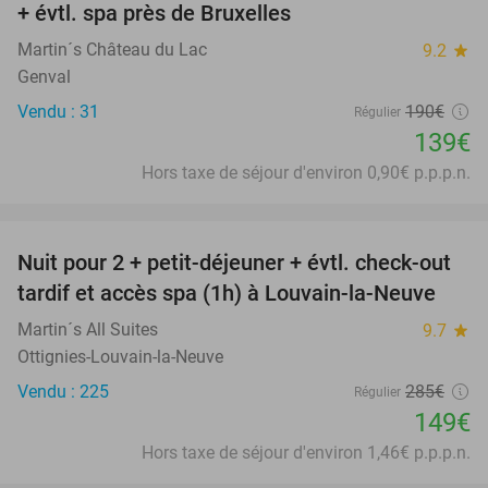
+ évtl. spa près de Bruxelles
Martin´s Château du Lac
9.2
star
Genval
Vendu : 31
190€
Régulier
139€
Hors taxe de séjour d'environ 0,90€ p.p.p.n.
favorite_border
Nuit pour 2 + petit-déjeuner + évtl. check-out
48%
tardif et accès spa (1h) à Louvain-la-Neuve
Martin´s All Suites
9.7
star
Ottignies-Louvain-la-Neuve
Vendu : 225
285€
Régulier
149€
Hors taxe de séjour d'environ 1,46€ p.p.p.n.