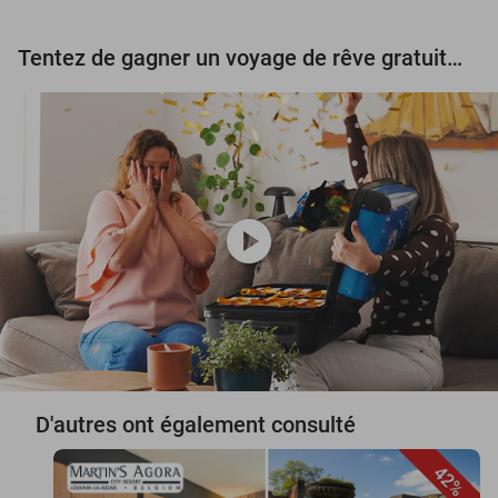
Tentez de gagner un voyage de rêve gratuit d'une valeur de 3.000 € !
play_circle
D'autres ont également consulté
42%