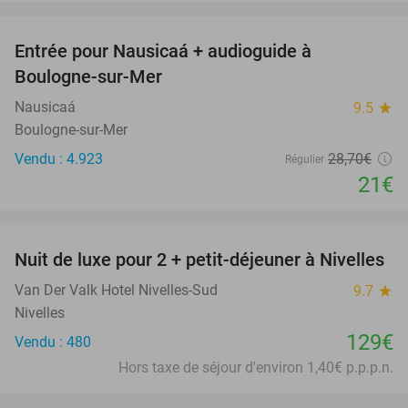
favorite_border
Entrée pour Nausicaá + audioguide à
27%
Boulogne-sur-Mer
Nausicaá
9.5
star
Boulogne-sur-Mer
Vendu : 4.923
28
,70
€
Régulier
21€
favorite_border
Nuit de luxe pour 2 + petit-déjeuner à Nivelles
Van Der Valk Hotel Nivelles-Sud
9.7
star
Nivelles
129€
Vendu : 480
Hors taxe de séjour d'environ 1,40€ p.p.p.n.
favorite_border