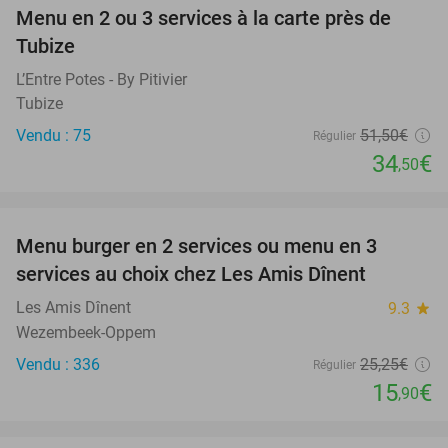
Menu en 2 ou 3 services à la carte près de
33%
Tubize
L’Entre Potes - By Pitivier
Tubize
Vendu : 75
51
,50
€
Régulier
34
€
,50
favorite_border
Menu burger en 2 services ou menu en 3
37%
services au choix chez Les Amis Dînent
Les Amis Dînent
9.3
star
Wezembeek-Oppem
Vendu : 336
25
,25
€
Régulier
15
€
,90
favorite_border