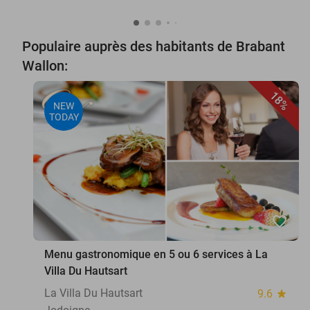
Populaire auprès des habitants de Brabant
Wallon:
18%
NEW
TODAY
favorite_border
Menu gastronomique en 5 ou 6 services à La
Villa Du Hautsart
La Villa Du Hautsart
9.6
star