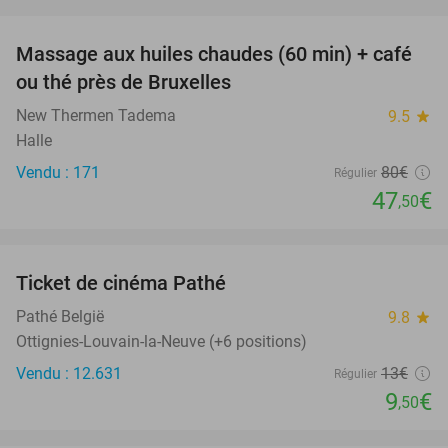
favorite_border
Massage aux huiles chaudes (60 min) + café
41%
ou thé près de Bruxelles
New Thermen Tadema
9.5
star
Halle
Vendu : 171
80€
Régulier
47
€
,50
favorite_border
Ticket de cinéma Pathé
27%
Pathé België
9.8
star
Ottignies-Louvain-la-Neuve (+6 positions)
Vendu : 12.631
13€
Régulier
9
€
,50
favorite_border