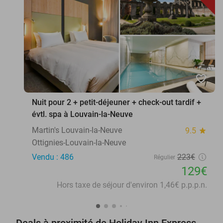
favorite_border
Nuit pour 2 + petit-déjeuner + check-out tardif +
évtl. spa à Louvain-la-Neuve
Martin's Louvain-la-Neuve
9.5
star
Ottignies-Louvain-la-Neuve
Vendu : 486
223€
Régulier
129€
Hors taxe de séjour d'environ 1,46€ p.p.p.n.
Deals à proximité de Holiday Inn Express