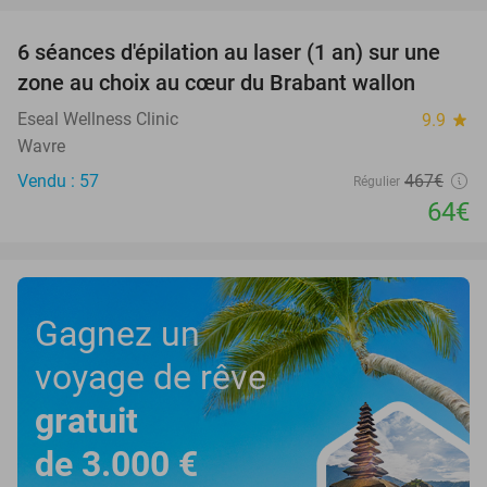
6 séances d'épilation au laser (1 an) sur une
86%
zone au choix au cœur du Brabant wallon
Eseal Wellness Clinic
9.9
star
Wavre
Vendu : 57
467€
Régulier
64€
Gagnez un
voyage de rêve
gratuit
de 3.000 €