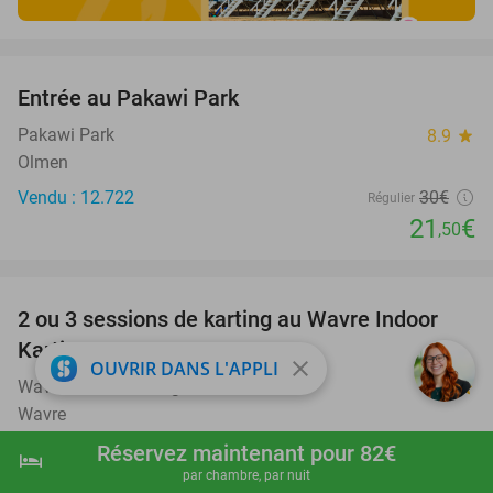
favorite_border
Entrée au Pakawi Park
28%
Pakawi Park
8.9
star
Olmen
Vendu : 12.722
30€
Régulier
21
€
,50
favorite_border
2 ou 3 sessions de karting au Wavre Indoor
29%
Karting
close
OUVRIR DANS L'APPLI
Wavre Indoor Karting
9.8
star
Wavre
Vendu : 201
34€
Réservez maintenant pour 82€
Régulier
hotel
shopping_cart
Réserver maintenant
navigate_next
24€
par chambre, par nuit