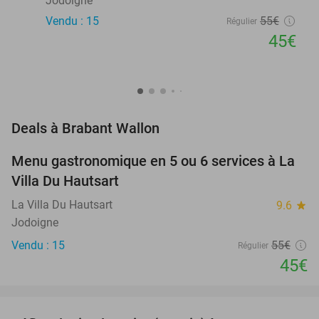
Jodoigne
Vendu : 15
55€
Régulier
45€
favorite_border
Deals à Brabant Wallon
Menu gastronomique en 5 ou 6 services à La
18%
NEW
Villa Du Hautsart
TODAY
La Villa Du Hautsart
9.6
star
Jodoigne
Vendu : 15
55€
Régulier
45€
favorite_border