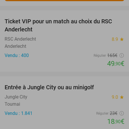
favorite_border
Ticket VIP pour un match au choix du RSC
70%
SOLD
Anderlecht
OUT
RSC Anderlecht
8.9
star
Anderlecht
Vendu : 400
165€
Régulier
49
€
,90
favorite_border
Entrée à Jungle City ou au minigolf
18%
Jungle City
9.0
star
Tournai
Vendu : 1.841
23€
Régulier
18
€
,90