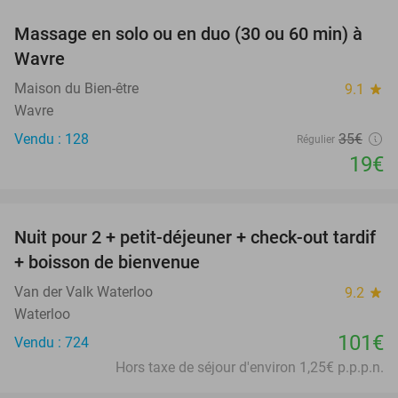
Massage en solo ou en duo (30 ou 60 min) à
46%
Wavre
Maison du Bien-être
9.1
star
Wavre
Vendu : 128
35€
Régulier
19€
favorite_border
Nuit pour 2 + petit-déjeuner + check-out tardif
+ boisson de bienvenue
Van der Valk Waterloo
9.2
star
Waterloo
101€
Vendu : 724
Hors taxe de séjour d'environ 1,25€ p.p.p.n.
favorite_border