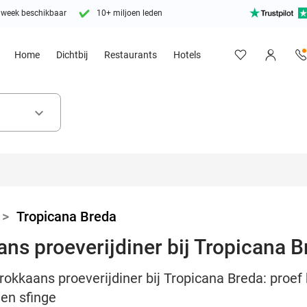
 week beschikbaar
10+ miljoen leden
Home
Dichtbij
Restaurants
Hotels
keyboard_arrow_down
>
Tropicana Breda
s proeverijdiner bij Tropicana B
kkaans proeverijdiner bij Tropicana Breda: proef b
 en sfinge