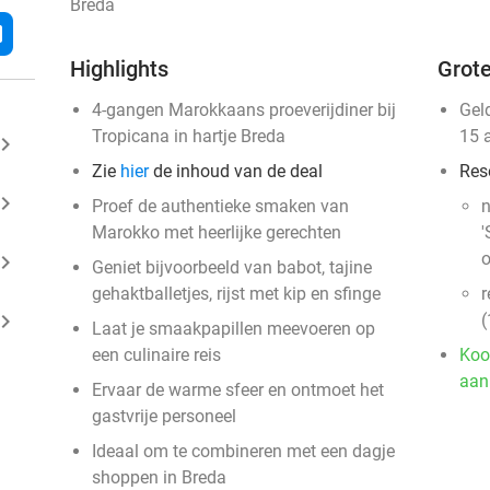
Breda
l
Highlights
Grote
4-gangen Marokkaans proeverijdiner bij
Gel
Tropicana in hartje Breda
15 
ard_arrow_right
Zie
hier
de inhoud van de deal
Res
ard_arrow_right
Proef de authentieke smaken van
n
Marokko met heerlijke gerechten
'
o
ard_arrow_right
Geniet bijvoorbeeld van babot, tajine
gehaktballetjes, rijst met kip en sfinge
r
ard_arrow_right
(
Laat je smaakpapillen meevoeren op
een culinaire reis
Koo
aan
Ervaar de warme sfeer en ontmoet het
gastvrije personeel
Ideaal om te combineren met een dagje
shoppen in Breda