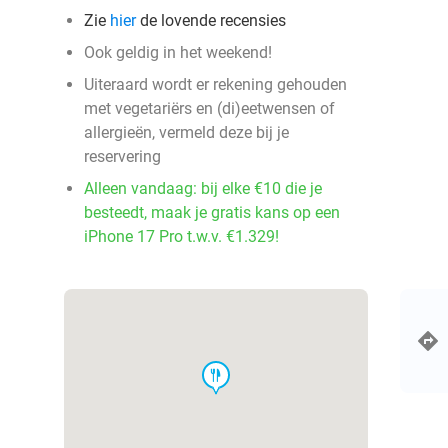
Zie
hier
de lovende recensies
Ook geldig in het weekend!
Uiteraard wordt er rekening gehouden
met vegetariërs en (di)eetwensen of
allergieën, vermeld deze bij je
reservering
Alleen vandaag: bij elke €10 die je
besteedt, maak je gratis kans op een
iPhone 17 Pro t.w.v. €1.329!
food