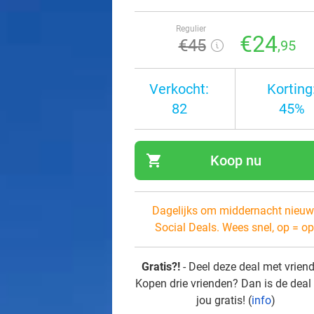
Regulier
€24
€45
,95
Verkocht:
Korting
82
45%
shopping_cart
Koop nu
navi
Dagelijks om middernacht nieuw
Social Deals. Wees snel, op = op
Gratis?!
- Deel deze deal met vrien
Kopen drie vrienden? Dan is de deal
jou gratis! (
info
)