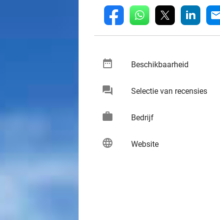
whatsapp
linkedin
fb
mai
date_range
keybo
Beschikbaarheid
chat
keybo
Selectie van recensies
work
keybo
Bedrijf
language
keybo
Website