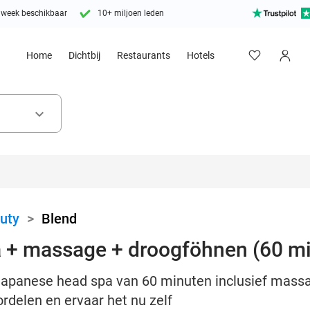
 week beschikbaar
10+ miljoen leden
Home
Dichtbij
Restaurants
Hotels
keyboard_arrow_down
uty
>
Blend
 + massage + droogföhnen (60 m
 Japanese head spa van 60 minuten inclusief mass
ordelen en ervaar het nu zelf