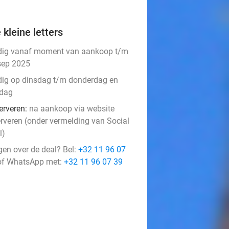
 kleine letters
dig vanaf moment van aankoop t/m
sep 2025
dig op dinsdag t/m donderdag en
dag
erveren:
na aankoop via website
erveren (onder vermelding van Social
l)
gen over de deal? Bel:
+32 11 96 07
f WhatsApp met:
+32 11 96 07 39