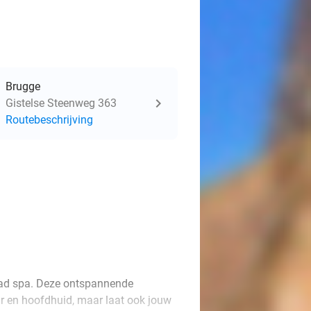
Brugge
Gistelse Steenweg 363
Routebeschrijving
head spa. Deze ontspannende
ar en hoofdhuid, maar laat ook jouw