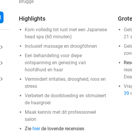
Brugge
l
Highlights
Grote
Kom volledig tot rust met een Japanese
Gel
head spa (60 minuten)
21 
Inclusief massage en droogföhnen
Gel
ard_arrow_right
zon
Een behandeling voor diepe
ard_arrow_right
ontspanning en genezing van
Res
hoofdhuid en haar
res
Dea
ard_arrow_right
Vermindert irritaties, droogheid, roos en
stress
Vra
39
o
Verbetert de doorbloeding en stimuleert
de haargroei
Maak kennis met dit professioneel
salon
Zie
hier
de lovende recensies