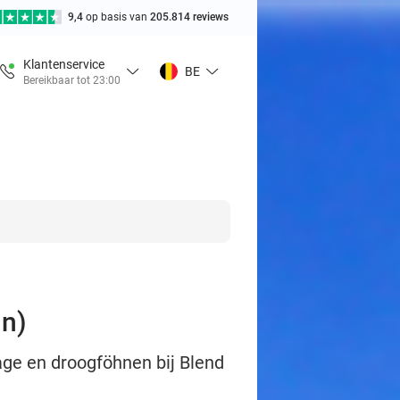
9,4
op basis van
205.814 reviews
Klantenservice
BE
Bereikbaar tot 23:00
in)
age en droogföhnen bij Blend