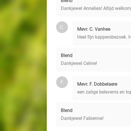
Blend
Dankjewel Annelies! Altijd welkom
C.
Mevr. C. Vanhee
Heel fijn kappersbezoek. H
Blend
Dankjewel Celine!
F.
Mevr. F. Dobbelaere
een zalige belevenis en to
Blend
Dankjewel Fabienne!