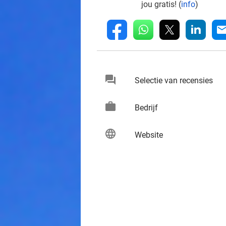
jou gratis! (
info
)
whatsapp
linkedin
fb
mai
chat
keybo
Selectie van recensies
work
keybo
Bedrijf
language
keybo
Website