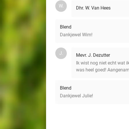
W.
Dhr. W. Van Hees
Blend
Dankjewel Wim!
J.
Mevr. J. Dezutter
Ik wist nog niet echt wat 
was heel goed! Aangename
Blend
Dankjewel Julie!