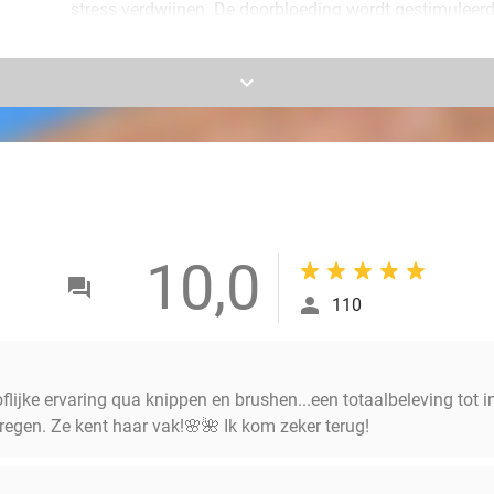
stress verdwijnen. De doorbloeding wordt gestimuleerd 
irritaties, droogheid en roos verminderen.
keyboard_arrow_down
Een fijne massage maakt jouw ontspanmoment helemaa
haar zorgvuldig drooggeföhnd, zodat je met een fris e
Pure verwennerij voor jezelf én je haar!
10,0
110
lijke ervaring qua knippen en brushen...een totaalbeleving tot i
regen. Ze kent haar vak!🌸🌺 Ik kom zeker terug!