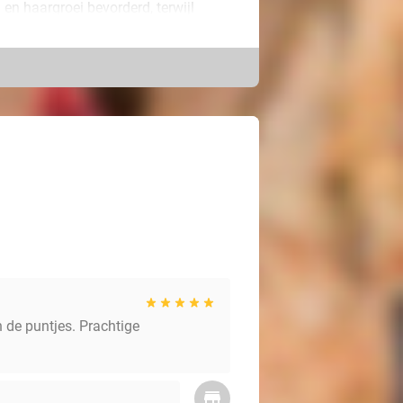
en haargroei bevorderd, terwijl
l af. Na de behandeling wordt je
n ontspannen gevoel de deur uitgaat.
n de puntjes. Prachtige