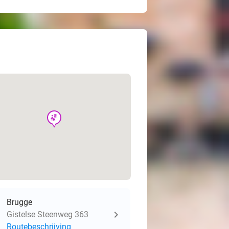
wellness
Brugge
Gistelse Steenweg 363
Routebeschrijving