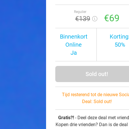
Regulier
€69
€139
Binnenkort
Korting
Online
50%
Ja
Sold out!
Tijd resterend tot de nieuwe Soci
Deal:
Sold out!
Gratis?!
- Deel deze deal met vrien
Kopen drie vrienden? Dan is de deal