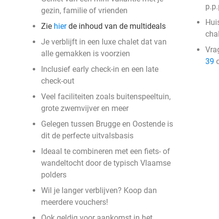
p.p.
gezin, familie of vrienden
Huis
Zie
hier
de inhoud van de multideals
cha
Je verblijft in een luxe chalet dat van
Vra
alle gemakken is voorzien
39
o
Inclusief early check-in en een late
check-out
Veel faciliteiten zoals buitenspeeltuin,
grote zwemvijver en meer
Gelegen tussen Brugge en Oostende is
dit de perfecte uitvalsbasis
Ideaal te combineren met een fiets- of
wandeltocht door de typisch Vlaamse
polders
Wil je langer verblijven? Koop dan
meerdere vouchers!
Ook geldig voor aankomst in het