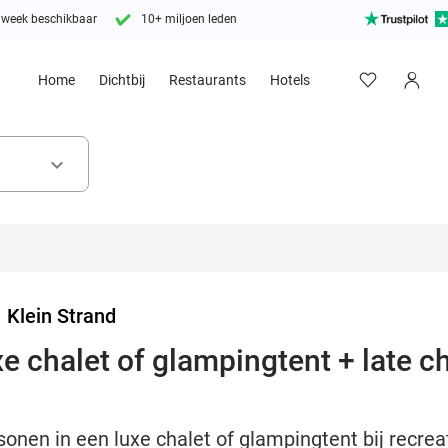
 week beschikbaar
10+ miljoen leden
Home
Dichtbij
Restaurants
Hotels
keyboard_arrow_down
>
Klein Strand
xe chalet of glampingtent + late 
onen in een luxe chalet of glampingtent bij recrea