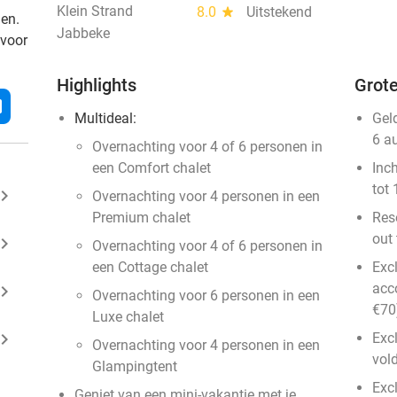
Klein Strand
8.0
star
Uitstekend
den.
Jabbeke
 voor
Highlights
Grote
l
Multideal:
Gel
6 a
Overnachting voor 4 of 6 personen in
een Comfort chalet
Inc
tot 
ard_arrow_right
Overnachting voor 4 personen in een
Premium chalet
Rese
out 
ard_arrow_right
Overnachting voor 4 of 6 personen in
een Cottage chalet
Exc
acc
ard_arrow_right
Overnachting voor 6 personen in een
€70)
Luxe chalet
ard_arrow_right
Excl
Overnachting voor 4 personen in een
vol
Glampingtent
Excl
Geniet van een mini-vakantie met je