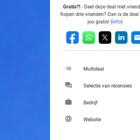
Gratis?!
- Deel deze deal met vrien
Kopen drie vrienden? Dan is de deal
jou gratis! (
info
)
whatsapp
linkedin
fb
mai
list
keybo
Multideal
chat
keybo
Selectie van recensies
work
keybo
Bedrijf
language
keybo
Website