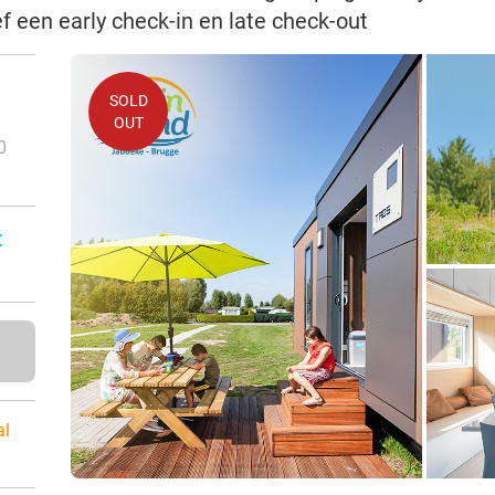
f een early check-in en late check-out
SOLD
OUT
0
:
al