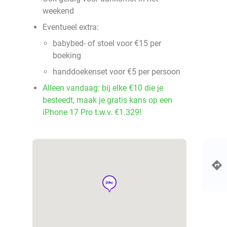
weekend
Eventueel extra:
babybed- of stoel voor €15 per
boeking
handdoekenset voor €5 per persoon
Alleen vandaag: bij elke €10 die je
besteedt, maak je gratis kans op een
iPhone 17 Pro t.w.v. €1.329!
hotel