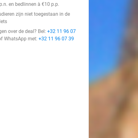
p.n. en bedlinnen à €10 p.p.
dieren zijn niet toegestaan in de
lets
gen over de deal? Bel:
+32 11 96 07
f WhatsApp met:
+32 11 96 07 39