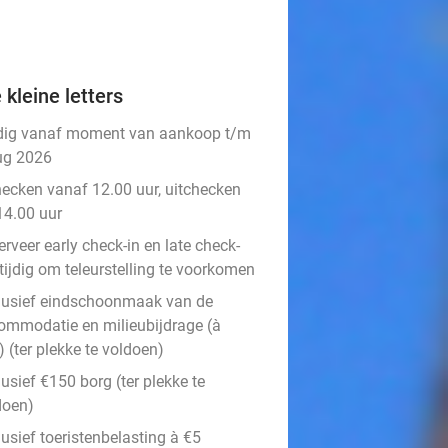
 kleine letters
dig vanaf moment van aankoop t/m
ug 2026
hecken vanaf 12.00 uur, uitchecken
14.00 uur
rveer early check-in en late check-
tijdig om teleurstelling te voorkomen​
lusief eindschoonmaak van de
ommodatie en milieubijdrage (à
 (ter plekke te voldoen)
usief €150 borg (ter plekke te
doen)
usief toeristenbelasting à €5