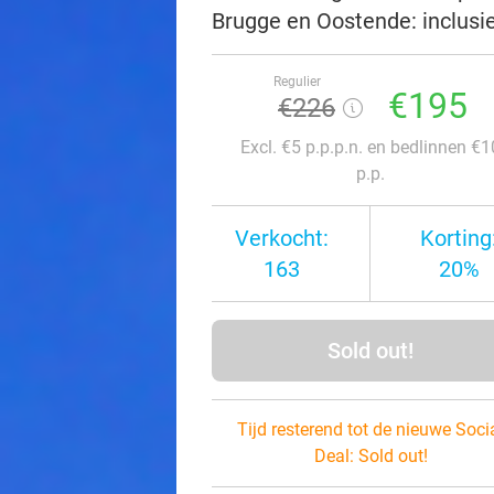
Brugge en Oostende: inclusie
Regulier
€195
€226
Excl. €5 p.p.p.n. en bedlinnen €1
p.p.
Verkocht:
Korting
163
20%
Sold out!
Tijd resterend tot de nieuwe Soci
Deal:
Sold out!