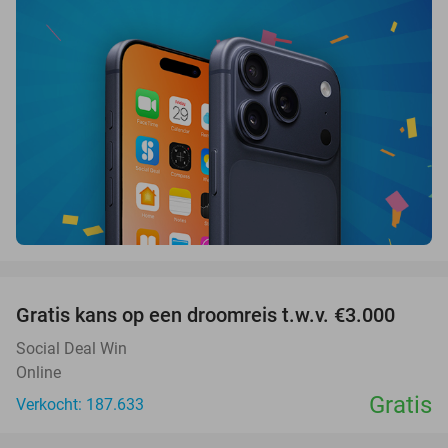
favorite_border
Gratis kans op een droomreis t.w.v. €3.000
Social Deal Win
Online
Gratis
Verkocht: 187.633
favorite_border