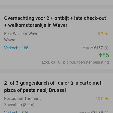
favorite_border
Overnachting voor 2 + ontbijt + late check-out
46%
+ welkomstdrankje in Waver
Best Western Wavre
8.7
star
Wavre
Verkocht: 186
€157
Regulier
€85
Excl. ca. €1 p.p.p.n. toeristenbelasting
favorite_border
2- of 3-gangenlunch of -diner à la carte met
47%
pizza of pasta nabij Brussel
Restaurant Taormina
10.0
star
Zaventem (8 km)
Verkocht: 376
€37
,85
Regulier