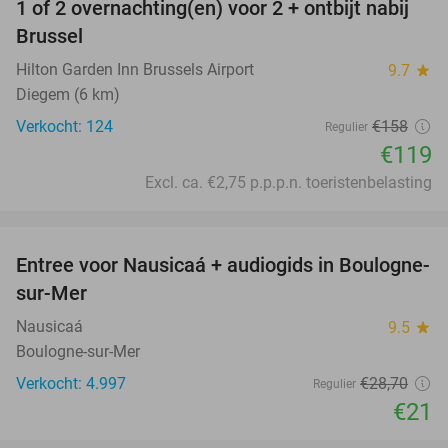
1 of 2 overnachting(en) voor 2 + ontbijt nabij
25%
Brussel
Hilton Garden Inn Brussels Airport
9.7
star
Diegem (6 km)
Verkocht: 124
€158
Regulier
€119
Excl. ca. €2,75 p.p.p.n. toeristenbelasting
favorite_border
Entree voor Nausicaá + audiogids in Boulogne-
27%
sur-Mer
Nausicaá
9.5
star
Boulogne-sur-Mer
Verkocht: 4.997
€28
,70
Regulier
€21
favorite_border