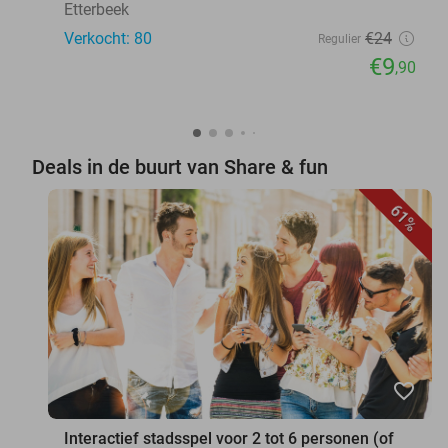
Etterbeek
Verkocht: 80
€24
Regulier
€9
,90
Deals in de buurt van Share & fun
61%
favorite_border
Interactief stadsspel voor 2 tot 6 personen (of