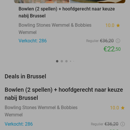
Bowlen (2 spellen) + hoofdgerecht naar keuze
nabij Brussel
Bowling Stones Wemmel & Bobbies
10.0
star
Wemmel
Verkocht: 286
€36
,20
Regulier
€22
,50
favorite_border
Deals in Brussel
Bowlen (2 spellen) + hoofdgerecht naar keuze
38%
nabij Brussel
Bowling Stones Wemmel & Bobbies
10.0
star
Wemmel
Verkocht: 286
€36
,20
Regulier