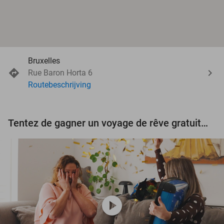
Bruxelles
Rue Baron Horta 6
Routebeschrijving
Tentez de gagner un voyage de rêve gratuit d'une valeur de 3.000 € !
play_circle