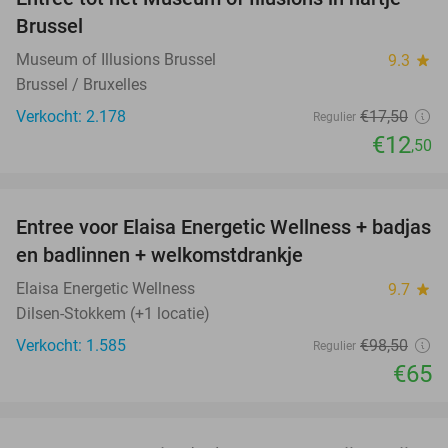
29%
Brussel
Museum of Illusions Brussel
9.3
star
Brussel / Bruxelles
Verkocht: 2.178
€17
,50
Regulier
€12
,50
favorite_border
Entree voor Elaisa Energetic Wellness + badjas
34%
en badlinnen + welkomstdrankje
Elaisa Energetic Wellness
9.7
star
Dilsen-Stokkem (+1 locatie)
Verkocht: 1.585
€98
,50
Regulier
€65
favorite_border