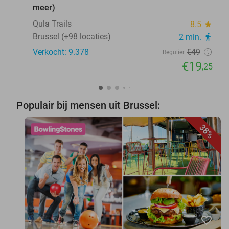
meer)
Qula Trails
8.5
star
Brussel (+98 locaties)
2 min.
directions_walk
Verkocht: 9.378
€49
Regulier
€19
,25
Populair bij mensen uit Brussel:
38%
favorite_border