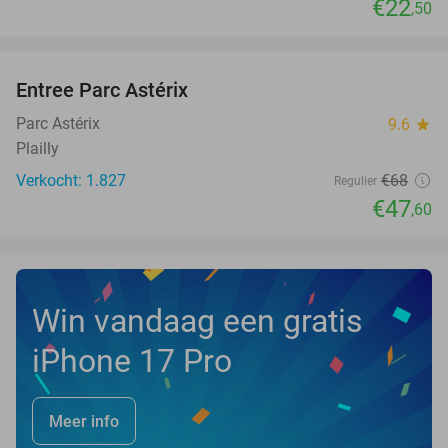
€22
,50
favorite_border
Entree Parc Astérix
30%
NEW
TODAY
Parc Astérix
9.6
star
Plailly
Verkocht: 1.827
€68
Regulier
€47
,60
Win vandaag een gratis
iPhone 17 Pro
Meer info