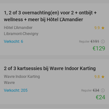
favorite_border
1, 2 of 3 overnachting(en) voor 2 + ontbijt +
32%
NEW
wellness + meer bij Hôtel L'Amandier
TODAY
Hôtel L'Amandier
9.9
star
Libramont-Chevigny
Verkocht: 6
€191
Regulier
€129
favorite_border
2 of 3 kartsessies bij Wavre Indoor Karting
29%
Wavre Indoor Karting
9.8
star
Wavre
Verkocht: 205
€34
Regulier
€24
favorite_border