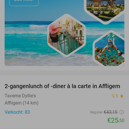
favorite_border
2-gangenlunch of -diner à la carte in Affligem
41%
Taverne Dyllie's
9.5
star
Affligem (14 km)
Verkocht: 83
€43
,15
Regulier
€25
,50