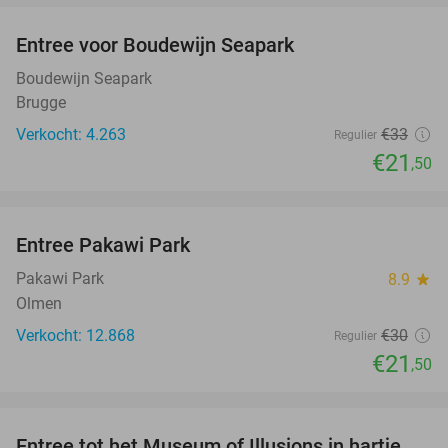
Entree voor Boudewijn Seapark
35%
Boudewijn Seapark
Brugge
Verkocht: 4.263
€33
Regulier
€21
,50
favorite_border
Entree Pakawi Park
28%
Pakawi Park
8.9
star
Olmen
Verkocht: 12.868
€30
Regulier
€21
,50
favorite_border
Entree tot het Museum of Illusions in hartje