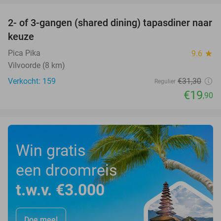
2- of 3-gangen (shared dining) tapasdiner naar
36%
keuze
Pica Pika
9.6
star
Vilvoorde (8 km)
Verkocht: 159
€31
,30
Regulier
€19
,90
Win gratis
een droomreis
t.w.v. €3.000
Doe mee!