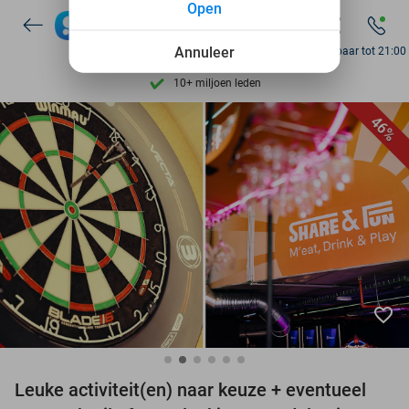
Open
7 dagen per week beschikbaar
Annuleer
10+ miljoen leden
Bereikbaar tot 21:00
9,4
op basis van
206.274 reviews
Ontdek 15.000+ deals
46%
7 dagen per week beschikbaar
10+ miljoen leden
favorite_border
Leuke activiteit(en) naar keuze + eventueel