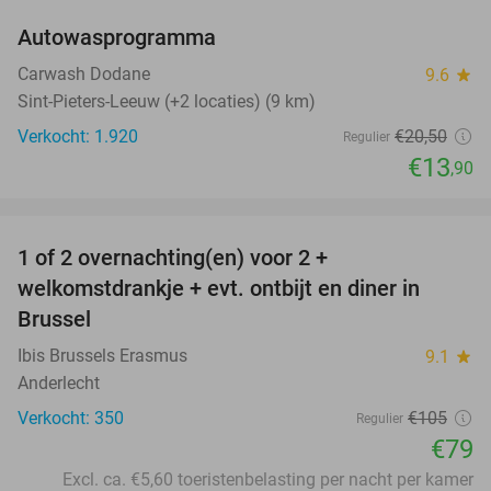
Autowasprogramma
32%
Carwash Dodane
9.6
star
Sint-Pieters-Leeuw (+2 locaties) (9 km)
Verkocht: 1.920
€20
,50
Regulier
€13
,90
favorite_border
1 of 2 overnachting(en) voor 2 +
25%
welkomstdrankje + evt. ontbijt en diner in
Brussel
Ibis Brussels Erasmus
9.1
star
Anderlecht
Verkocht: 350
€105
Regulier
€79
Excl. ca. €5,60 toeristenbelasting per nacht per kamer