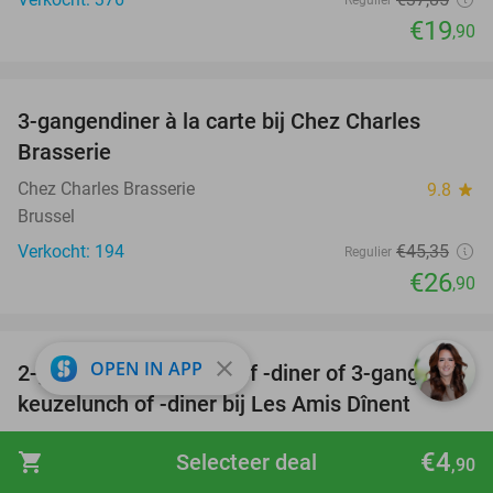
€19
,90
favorite_border
3-gangendiner à la carte bij Chez Charles
41%
Brasserie
Chez Charles Brasserie
9.8
star
Brussel
Verkocht: 194
€45
,35
Regulier
€26
,90
favorite_border
close
OPEN IN APP
2-gangen burgerlunch of -diner of 3-gangen
37%
keuzelunch of -diner bij Les Amis Dînent
Les Amis Dînent
9.3
star
€4
shopping_cart
Selecteer deal
,90
Wezembeek-Oppem (8 km)