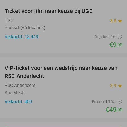
Ticket voor film naar keuze bij UGC
38%
UGC
8.8
star
Brussel (+6 locaties)
Verkocht: 12.449
€16
Regulier
€9
,90
favorite_border
VIP-ticket voor een wedstrijd naar keuze van
70%
SOLD
RSC Anderlecht
OUT
RSC Anderlecht
8.9
star
Anderlecht
Verkocht: 400
€165
Regulier
€49
,90