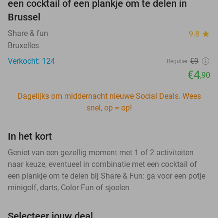
een cocktail of een plankje om te delen in
Brussel
Share & fun
9.8
star
Bruxelles
Verkocht: 124
€9
Regulier
€4
,90
Dagelijks om middernacht nieuwe Social Deals. Wees
snel, op = op!
In het kort
Geniet van een gezellig moment met 1 of 2 activiteiten
naar keuze, eventueel in combinatie met een cocktail of
een plankje om te delen bij Share & Fun: ga voor een potje
minigolf, darts, Color Fun of sjoelen
Selecteer jouw deal