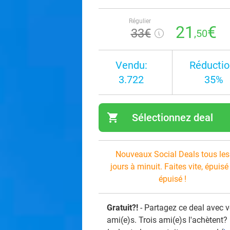
Régulier
21
€
33€
,50
Vendu:
Réductio
3.722
35%
shopping_cart
Sélectionnez deal
navi
Nouveaux Social Deals tous les
jours à minuit. Faites vite, épuisé
épuisé !
Gratuit?!
- Partagez ce deal avec 
ami(e)s. Trois ami(e)s l'achètent?