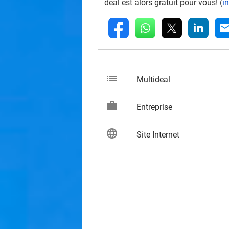
deal est alors gratuit pour vous! (
i
whatsapp
linkedin
fb
mai
list
keybo
Multideal
work
keybo
Entreprise
language
keybo
Site Internet