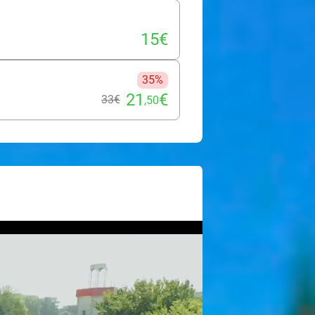
t vous divertir au parc couvert Sea
 interactive, un bateau pirate géant
15€
au Boudewijn Seapark !
35%
21
€
33€
,50