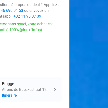
stions à propos du deal ? Appelez :
 46 690 01 53
ou envoyez un
tsapp :
+32 11 96 07 39
etez sans souci, votre achat est
nti à 100% (plus d'infos)
Brugge
Alfons de Baeckestraat 12
Itinéraire