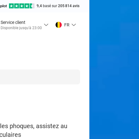
9,4
basé sur
205 814 avis
Service client
FR
Disponible jusqu'à 23:00
les phoques, assistez au
culaires