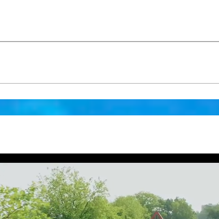
temps n’est pas au rendez-vous, vous pourrez égalemen
Dreams, qui propose 15 toboggans, une piscine à balles
et bien plus encore. Passez des heures de pur plaisir 