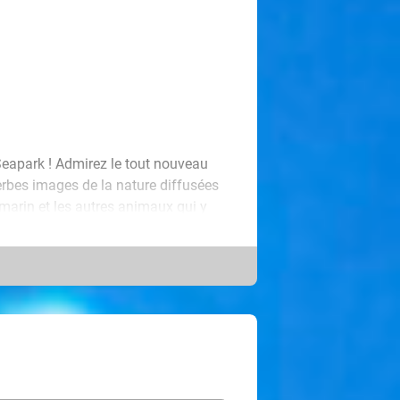
eapark ! Admirez le tout nouveau
rbes images de la nature diffusées
marin et les autres animaux qui y
aux menaces qui pèsent sur eux,
re des otaries, vivez une aventure
 non plus de jeter un œil au
.
des attractions spectaculaires. À
Ride, montez à bord du bateau pirate
géantes. Amusez-vous au parc
toboggans et le Splash Emmer. Si le