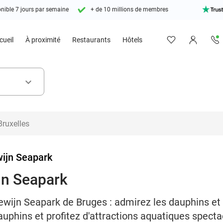
nible 7 jours par semaine
+ de 10 millions de membres
cueil
À proximité
Restaurants
Hôtels
keyboard_arrow_down
ijn Seapark
jn Seapark
wijn Seapark de Bruges : admirez les dauphins et 
uphins et profitez d'attractions aquatiques specta