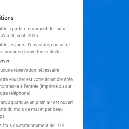
tions
able à partir du moment de l'achat
qu'au 30 sept. 2026
ble les jours d'ouverture, consultez
es horaires d'ouverture actuels
rver :
ucune réservation nécessaire
otre voucher est votre ticket d'entrée,
ontrez-le à l'entrée (imprimé ou sur
otre téléphone)
arc aquatique en plein air est ouvert
artir du mois de mai et par beau
ps
s frais de stationnement de 10 €