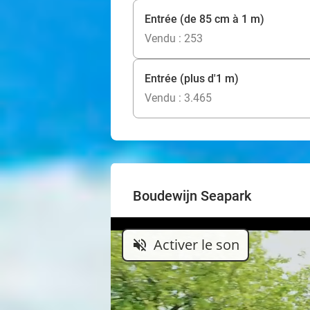
Entrée (de 85 cm à 1 m)
Vendu : 253
Entrée (plus d'1 m)
Vendu : 3.465
Boudewijn Seapark
Activer le son
volume_off