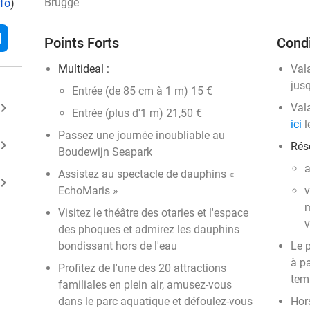
Brugge
nfo
)
l
Points Forts
Condi
Multideal :
Val
jus
Entrée (de 85 cm à 1 m) 15 €
ard_arrow_right
Vala
Entrée (plus d'1 m) 21,50 €
ici
l
Passez une journée inoubliable au
ard_arrow_right
Rése
Boudewijn Seapark
a
Assistez au spectacle de dauphins «
ard_arrow_right
EchoMaris »
v
m
Visitez le théâtre des otaries et l'espace
v
des phoques et admirez les dauphins
bondissant hors de l'eau
Le p
à p
Profitez de l'une des 20 attractions
tem
familiales en plein air, amusez-vous
dans le parc aquatique et défoulez-vous
Hor