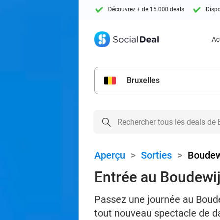
Découvrez + de 15.000 deals
Dispo
Ac
Bruxelles
Aperçu
>
Sorties
>
Boudew
Entrée au Boudewi
Passez une journée au Boude
tout nouveau spectacle de da