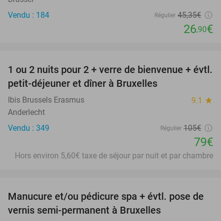
Vendu : 184
45
,35
€
Régulier
26
€
,90
favorite_border
1 ou 2 nuits pour 2 + verre de bienvenue + évtl.
25%
petit-déjeuner et dîner à Bruxelles
Ibis Brussels Erasmus
9.1
star
Anderlecht
Vendu : 349
105€
Régulier
79€
Hors environ 5,60€ taxe de séjour par nuit et par chambre
favorite_border
Manucure et/ou pédicure spa + évtl. pose de
51%
vernis semi-permanent à Bruxelles