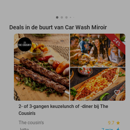
Deals in de buurt van Car Wash Miroir
24%
favorite_border
2- of 3-gangen keuzelunch of -diner bij The
Cousin's
The cousin's
9.7
star
Jette
directions_walk