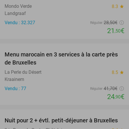
Mondo Verde
8.3
star
Landgraaf
Vendu : 32.327
28
,50
€
Régulier
21
€
,50
favorite_border
Menu marocain en 3 services à la carte près
40%
de Bruxelles
La Perle du Désert
8.5
star
Kraainem
Vendu : 77
41
,70
€
Régulier
24
€
,90
favorite_border
Nuit pour 2 + évtl. petit-déjeuner à Bruxelles
29%