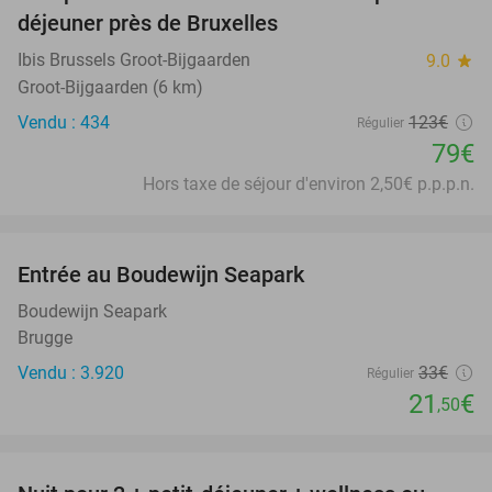
36%
déjeuner près de Bruxelles
Ibis Brussels Groot-Bijgaarden
9.0
star
Groot-Bijgaarden (6 km)
Vendu : 434
123€
Régulier
79€
Hors taxe de séjour d'environ 2,50€ p.p.p.n.
favorite_border
Entrée au Boudewijn Seapark
35%
Boudewijn Seapark
Brugge
Vendu : 3.920
33€
Régulier
21
€
,50
favorite_border