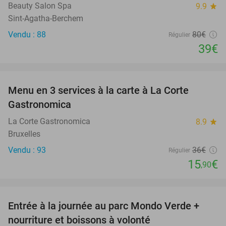
Beauty Salon Spa
9.9
star
Sint-Agatha-Berchem
Vendu : 88
80€
Régulier
39€
favorite_border
Menu en 3 services à la carte à La Corte
56%
Gastronomica
La Corte Gastronomica
8.9
star
Bruxelles
Vendu : 93
36€
Régulier
15
€
,90
favorite_border
Entrée à la journée au parc Mondo Verde +
25%
nourriture et boissons à volonté