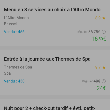
Menu en 3 services au choix à L'Altro Mondo
55%
L´Altro Mondo
8.9
star
Brussel
Vendu : 456
36
,75
€
Régulier
16
€
,50
favorite_border
Entrée à la journée aux Thermes de Spa
50%
Thermes de Spa
9.7
star
Spa
Vendu : 430
48€
Régulier
24€
favorite_border
Nuit pour 2 + check-out tardif + évtl. petit-