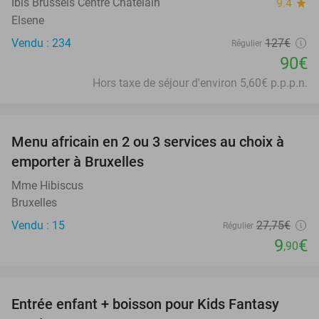
Ibis Brussels Centre Châtelain
9.4
star
Elsene
Vendu : 234
127€
Régulier
90€
Hors taxe de séjour d'environ 5,60€ p.p.p.n.
favorite_border
Menu africain en 2 ou 3 services au choix à
64%
emporter à Bruxelles
Mme Hibiscus
Bruxelles
Vendu : 15
27
,75
€
Régulier
9
€
,90
favorite_border
Entrée enfant + boisson pour Kids Fantasy
34%