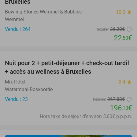
Bruxelles
Bowling Stones Wemmel & Bobbies
10.0
star
Wemmel
Vendu : 264
36
,20
€
Régulier
22
€
,50
favorite_border
Nuit pour 2 + petit-déjeuner + check-out tardif
27%
+ accès au wellness à Bruxelles
Mix Hôtel
9.4
star
Watermaal-Bosvoorde
Vendu : 23
267
,88
€
Régulier
196
€
,10
Hors taxe de séjour d'environ 5,60€ p.p.p.n.