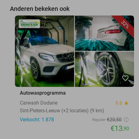
Anderen bekeken ook
32%
favorite_border
Autowasprogramma
Carwash Dodane
9.6
star
Sint-Pieters-Leeuw (+2 locaties) (9 km)
Verkocht: 1.878
€20
,50
Regulier
€13
,90