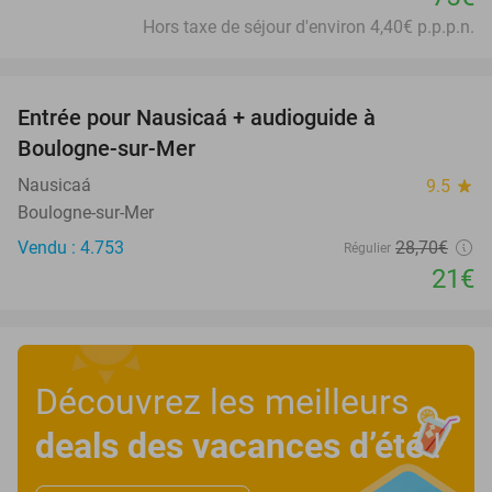
Hors taxe de séjour d'environ 4,40€ p.p.p.n.
favorite_border
Entrée pour Nausicaá + audioguide à
27%
Boulogne-sur-Mer
Nausicaá
9.5
star
Boulogne-sur-Mer
Vendu : 4.753
28
,70
€
Régulier
21€
Découvrez les meilleurs
deals des vacances d’été
!