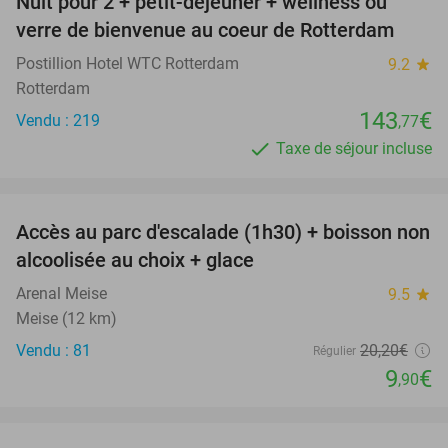
Nuit pour 2 + petit-déjeuner + wellness ou
verre de bienvenue au coeur de Rotterdam
Postillion Hotel WTC Rotterdam
9.2
star
Rotterdam
143
€
Vendu : 219
,77
Taxe de séjour incluse
favorite_border
Accès au parc d'escalade (1h30) + boisson non
51%
alcoolisée au choix + glace
Arenal Meise
9.5
star
Meise (12 km)
Vendu : 81
20
,20
€
Régulier
9
€
,90
favorite_border