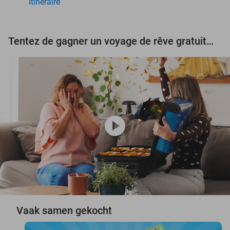
Itinéraire
Tentez de gagner un voyage de rêve gratuit d'une valeur de 3.000 € !
play_circle
Vaak samen gekocht