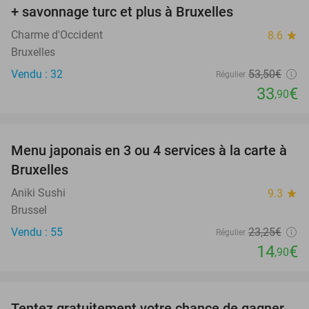
NEW
+ savonnage turc et plus à Bruxelles
TODAY
Charme d'Occident
8.6
star
Bruxelles
Vendu : 32
53
,50
€
Régulier
33
€
,90
favorite_border
Menu japonais en 3 ou 4 services à la carte à
36%
Bruxelles
Aniki Sushi
9.3
star
Brussel
Vendu : 55
23
,25
€
Régulier
14
€
,90
favorite_border
Tentez gratuitement votre chance de gagner