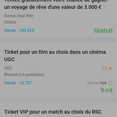
un voyage de rêve d'une valeur de 3.000 €
Social Deal Win
Online
Gratuit
Vendu : 183.410
favorite_border
Ticket pour un film au choix dans un cinéma
38%
UGC
UGC
8.8
star
Brussel (+6 positions)
Vendu : 10.737
16€
Régulier
9
€
,90
favorite_border
Ticket VIP pour un match au choix du RSC
70%