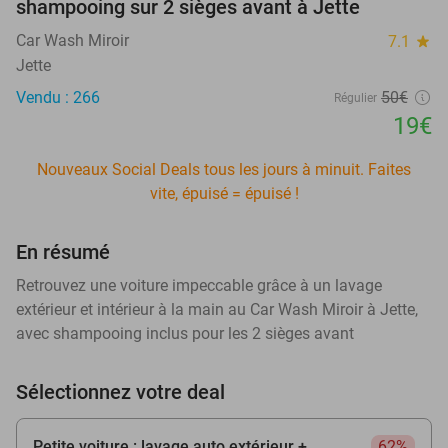
shampooing sur 2 sièges avant à Jette
Car Wash Miroir
7.1
star
Jette
Vendu : 266
50€
Régulier
19€
Nouveaux Social Deals tous les jours à minuit. Faites
vite, épuisé = épuisé !
En résumé
Retrouvez une voiture impeccable grâce à un lavage
extérieur et intérieur à la main au Car Wash Miroir à Jette,
avec shampooing inclus pour les 2 sièges avant
Sélectionnez votre deal
Petite voiture : lavage auto extérieur +
62%