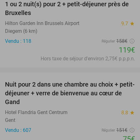
1 ou 2 nuit(s) pour 2 + petit-déjeuner près de
25%
Bruxelles
Hilton Garden Inn Brussels Airport
9.7
star
Diegem (6 km)
Vendu : 118
158€
Régulier
119€
Hors taxe de séjour d'environ 2,75€ p.p.p.n.
favorite_border
Nuit pour 2 dans une chambre au choix + petit-
50%
déjeuner + verre de bienvenue au cœur de
Gand
Hotel Flandria Gent Centrum
8.8
star
Gent
Vendu : 607
151€
Régulier
75€