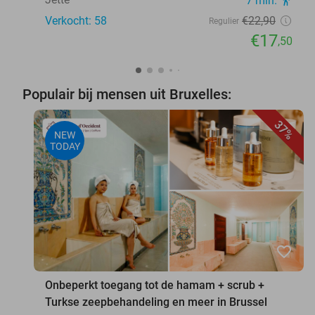
7 min.
Verkocht: 58
€22
,90
Regulier
€17
,50
Populair bij mensen uit Bruxelles:
37%
NEW
TODAY
favorite_border
Onbeperkt toegang tot de hamam + scrub +
Turkse zeepbehandeling en meer in Brussel