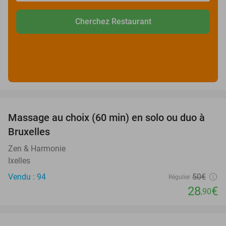
Cherchez Restaurant
favorite_border
Massage au choix (60 min) en solo ou duo à
42%
Bruxelles
Zen & Harmonie
Ixelles
Vendu : 94
50€
Régulier
28
€
,90
favorite_border