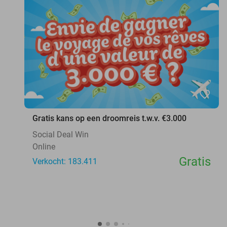
favorite_border
Gratis kans op een droomreis t.w.v. €3.000
Social Deal Win
Online
Gratis
Verkocht: 183.411