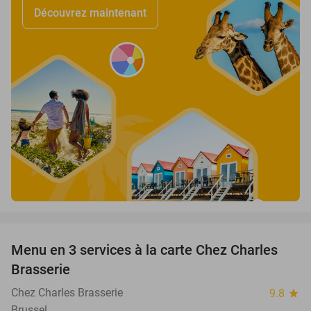
Découvrez maintenant
favorite_border
Menu en 3 services à la carte Chez Charles
41%
Brasserie
Chez Charles Brasserie
9.8
star
Brussel