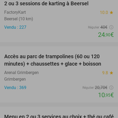
2 ou 3 sessions de karting à Beersel
38%
FactoryKart
10.0
star
Beersel (10 km)
Vendu : 227
40€
Régulier
24
€
,90
favorite_border
Accès au parc de trampolines (60 ou 120
47%
minutes) + chaussettes + glace + boisson
Arenal Grimbergen
9.8
star
Grimbergen
Vendu : 369
20
,70
€
Régulier
10
€
,95
favorite_border
Menu en 2 ou 3 services au choix + thé ou café