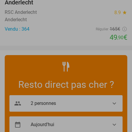
Anderlecht
RSC Anderlecht
8.9
star
Anderlecht
Vendu : 364
165€
Régulier
49
€
,90
Resto direct pas cher ?