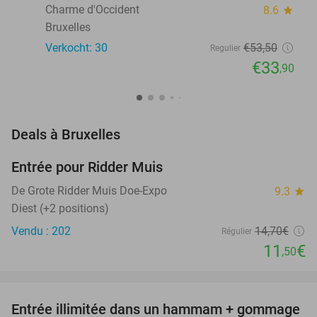
Charme d'Occident
8.6
star
Bruxelles
Verkocht: 30
€53
,50
Regulier
€33
,90
favorite_border
Deals à Bruxelles
Entrée pour Ridder Muis
22%
NEW
TODAY
De Grote Ridder Muis Doe-Expo
9.3
star
Diest (+2 positions)
Vendu : 202
14
,70
€
Régulier
11
€
,50
favorite_border
Entrée illimitée dans un hammam + gommage
37%