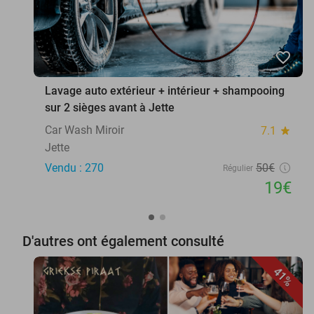
favorite_border
Lavage auto extérieur + intérieur + shampooing
sur 2 sièges avant à Jette
Car Wash Miroir
7.1
star
Jette
Vendu : 270
50€
Régulier
19€
D'autres ont également consulté
41%