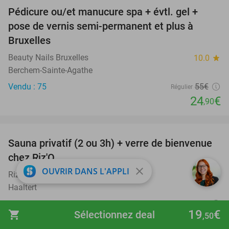
Pédicure ou/et manucure spa + évtl. gel +
55%
pose de vernis semi-permanent et plus à
Bruxelles
Beauty Nails Bruxelles
10.0
star
Berchem-Sainte-Agathe
Vendu : 75
55€
Régulier
24
€
,90
favorite_border
Sauna privatif (2 ou 3h) + verre de bienvenue
38%
chez Riz'O
close
OUVRIR DANS L'APPLI
Riz´O
8.7
star
Haaltert
Vendu : 84
160€
Régulier
19
€
shopping_cart
Sélectionnez deal
,50
99€