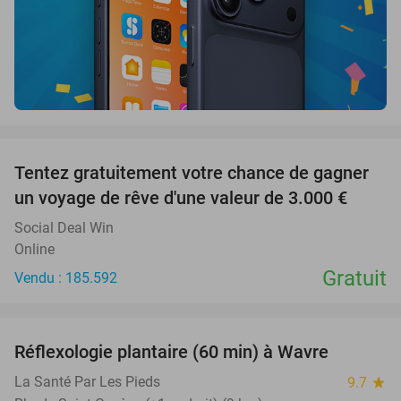
favorite_border
Tentez gratuitement votre chance de gagner
un voyage de rêve d'une valeur de 3.000 €
Social Deal Win
Online
Gratuit
Vendu : 185.592
favorite_border
Réflexologie plantaire (60 min) à Wavre
50%
NEW
TODAY
La Santé Par Les Pieds
9.7
star