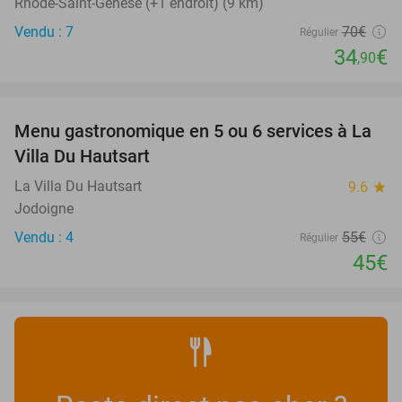
Rhode-Saint-Genèse (+1 endroit) (9 km)
Vendu : 7
70€
Régulier
34
€
,90
favorite_border
Menu gastronomique en 5 ou 6 services à La
18%
NEW
Villa Du Hautsart
TODAY
La Villa Du Hautsart
9.6
star
Jodoigne
Vendu : 4
55€
Régulier
45€