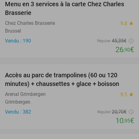
Menu en 3 services à la carte Chez Charles
41%
Brasserie
Chez Charles Brasserie
9.8
star
Brussel
Vendu : 190
45
,35
€
Régulier
26
€
,90
favorite_border
Accès au parc de trampolines (60 ou 120
47%
minutes) + chaussettes + glace + boisson
Arenal Grimbergen
9.5
star
Grimbergen
Vendu : 382
20
,70
€
Régulier
10
€
,95
favorite_border