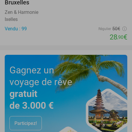
Bruxelles
Zen & Harmonie
Ixelles
Vendu : 99
50€
Régulier
28
€
,90
Gagnez un
voyage de rêve
gratuit
de 3.000 €
Participez!