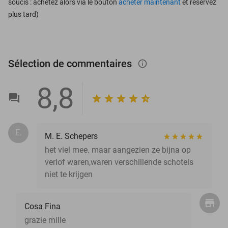
soucis : achetez alors via le bouton
acheter maintenant
et réservez
plus tard)
Sélection de commentaires
info_outlined
8,8
E.
M. E. Schepers
het viel mee. maar aangezien ze bijna op
verlof waren,waren verschillende schotels
niet te krijgen
Cosa Fina
grazie mille