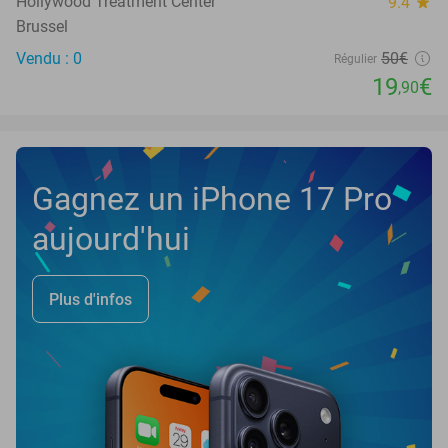
Hollywood Treatment Center
9.4
star
Brussel
Vendu : 0
50€
Régulier
19
€
,90
Gagnez un iPhone 17 Pro
aujourd'hui
Plus d'infos