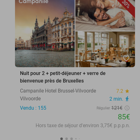
30%
favorite_border
Nuit pour 2 + petit-déjeuner + verre de
bienvenue près de Bruxelles
Campanile Hotel Brussel-Vilvoorde
7.2
star
Vilvoorde
2 min.
directions_walk
Vendu : 155
121€
Régulier
85€
Hors taxe de séjour d'environ 3,75€ p.p.p.n.