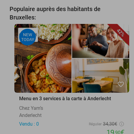
Populaire auprès des habitants de
Bruxelles:
42%
NEW
TODAY
favorite_border
Menu en 3 services à la carte à Anderlecht
Chez Yam’s
Anderlecht
Vendu : 0
34
,30
€
Régulier
19
€
,90