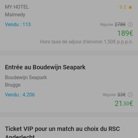
MY HOTEL
9.5
star
Malmedy
Vendu : 113
278€
Régulier
189€
Hors taxe de séjour d'environ 1,50€ p.p.p.n.
favorite_border
Entrée au Boudewijn Seapark
35%
Boudewijn Seapark
Brugge
Vendu : 4.206
33€
Régulier
21
€
,50
favorite_border
Ticket VIP pour un match au choix du RSC
70%
Anderlecht