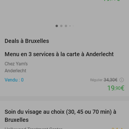
favorite_border
Deals à Bruxelles
Menu en 3 services à la carte à Anderlecht
42%
NEW
TODAY
Chez Yam’s
Anderlecht
Vendu : 0
34
,30
€
Régulier
19
€
,90
favorite_border
Soin du visage au choix (30, 45 ou 70 min) à
60%
NEW
Bruxelles
TODAY