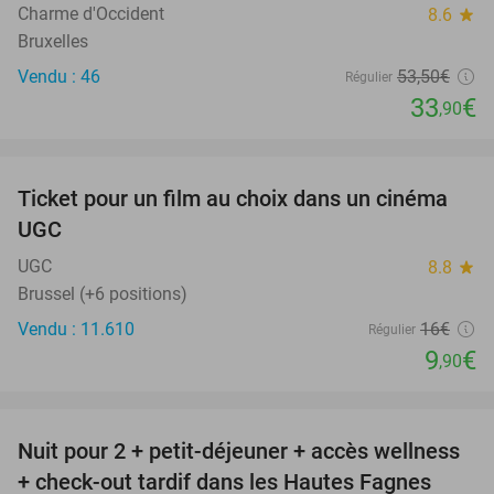
Charme d'Occident
8.6
star
Bruxelles
Vendu : 46
53
,50
€
Régulier
33
€
,90
favorite_border
Ticket pour un film au choix dans un cinéma
38%
UGC
UGC
8.8
star
Brussel (+6 positions)
Vendu : 11.610
16€
Régulier
9
€
,90
favorite_border
Nuit pour 2 + petit-déjeuner + accès wellness
32%
+ check-out tardif dans les Hautes Fagnes