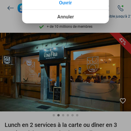
Ouvrir
Découvrez + de 15.000 deals
Disponible 7 jours par semaine
Annuler
Disponible jusqu'à 2
+ de 10 millions de membres
9,4
basé sur
206 134 avis
42%
Découvrez + de 15.000 deals
Disponible 7 jours par semaine
+ de 10 millions de membres
favorite_border
Lunch en 2 services à la carte ou dîner en 3