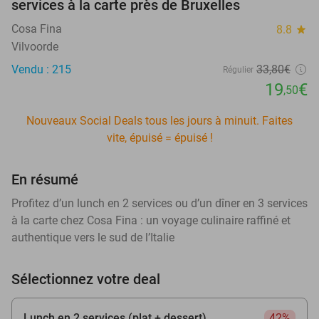
services à la carte près de Bruxelles
Cosa Fina
8.8
star
Vilvoorde
Vendu : 215
33
,80
€
Régulier
19
€
,50
Nouveaux Social Deals tous les jours à minuit. Faites
vite, épuisé = épuisé !
En résumé
Profitez d’un lunch en 2 services ou d’un dîner en 3 services
à la carte chez Cosa Fina : un voyage culinaire raffiné et
authentique vers le sud de l’Italie
Sélectionnez votre deal
Lunch en 2 services (plat + dessert)
42%