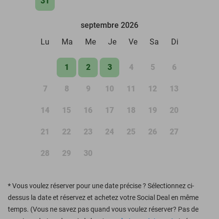
31
septembre 2026
Lu
Ma
Me
Je
Ve
Sa
Di
1
2
3
4
5
6
7
8
9
10
11
12
13
14
15
16
17
18
19
20
21
22
23
24
25
26
27
28
29
30
*
Vous voulez réserver pour une date précise ? Sélectionnez ci-
dessus la date et réservez et achetez votre Social Deal en même
temps. (Vous ne savez pas quand vous voulez réserver? Pas de