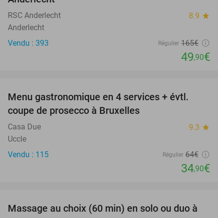
RSC Anderlecht
8.9
star
Anderlecht
Vendu : 393
165€
Régulier
49
€
,90
favorite_border
Menu gastronomique en 4 services + évtl.
45%
coupe de prosecco à Bruxelles
Casa Due
9.3
star
Uccle
Vendu : 115
64€
Régulier
34
€
,90
favorite_border
Massage au choix (60 min) en solo ou duo à
42%