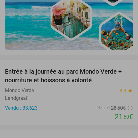
favorite_border
Entrée à la journée au parc Mondo Verde +
25%
nourriture et boissons à volonté
Mondo Verde
8.3
star
Landgraaf
Vendu : 33.623
28
,50
€
Régulier
21
€
,50
favorite_border