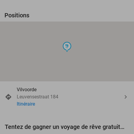
Positions
food
Vilvoorde
Leuvensestraat 184
Itinéraire
Tentez de gagner un voyage de rêve gratuit d'une valeur de 3.000 € !