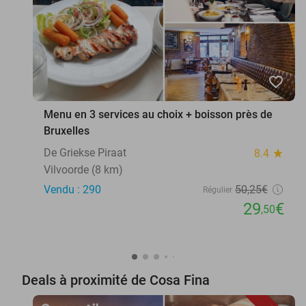
favorite_border
Menu en 3 services au choix + boisson près de
Bruxelles
De Griekse Piraat
8.4
star
Vilvoorde (8 km)
Vendu : 290
50
,25
€
Régulier
29
€
,50
Deals à proximité de Cosa Fina