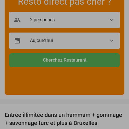
Resto direct pas cher ?
Cherchez Restaurant
favorite_border
Entrée illimitée dans un hammam + gommage
37%
+ savonnage turc et plus à Bruxelles