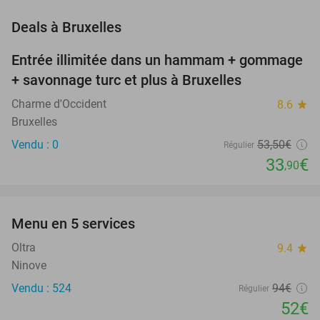
favorite_border
Deals à Bruxelles
Entrée illimitée dans un hammam + gommage
37%
NEW
+ savonnage turc et plus à Bruxelles
TODAY
Charme d'Occident
8.6
star
Bruxelles
Vendu : 0
53
,50
€
Régulier
33
€
,90
favorite_border
Menu en 5 services
45%
NEW
TODAY
Oltra
9.4
star
Ninove
Vendu : 524
94€
Régulier
52€