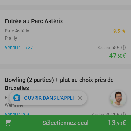
favorite_border
Entrée au Parc Astérix
30%
Parc Astérix
9.5
star
Plailly
Vendu : 1.727
68€
Régulier
47
€
,60
favorite_border
Bowling (2 parties) + plat au choix près de
38%
Bruxelles
close
OUVRIR DANS L'APPLI
Bowling Stones Wemmel & Bobbies
10.0
star
Wemmel
Vendu : 263
36
,20
€
Régulier
13
€
22
€
shopping_cart
Sélectionnez deal
,50
,90