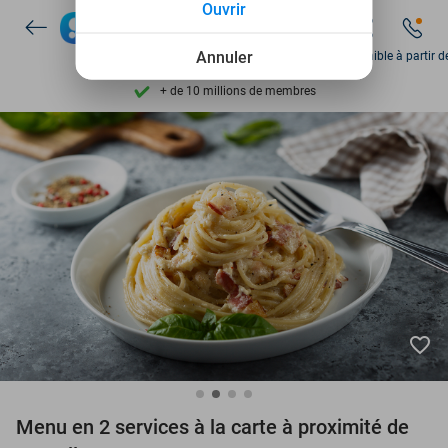
Découvrez + de 15.000 deals
Ouvrir
Disponible 7 jours par semaine
Annuler
Disponible à partir d
+ de 10 millions de membres
9,4
basé sur
205 790 avis
Découvrez + de 15.000 deals
Disponible 7 jours par semaine
+ de 10 millions de membres
favorite_border
Menu en 2 services à la carte à proximité de