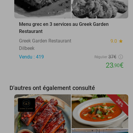
Menu grec en 3 services au Greek Garden
Restaurant
Greek Garden Restaurant
9.0
star
Dilbeek
Vendu : 419
37€
Régulier
23
€
,90
D'autres ont également consulté
38%