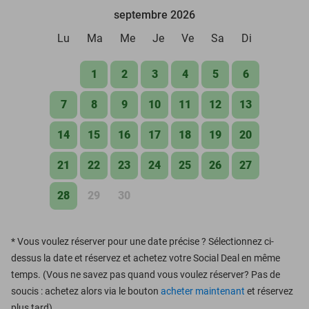
septembre 2026
Lu
Ma
Me
Je
Ve
Sa
Di
1
2
3
4
5
6
7
8
9
10
11
12
13
14
15
16
17
18
19
20
21
22
23
24
25
26
27
28
29
30
*
Vous voulez réserver pour une date précise ? Sélectionnez ci-
dessus la date et réservez et achetez votre Social Deal en même
temps. (Vous ne savez pas quand vous voulez réserver? Pas de
soucis : achetez alors via le bouton
acheter maintenant
et réservez
plus tard)