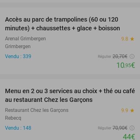
favorite_border
Accès au parc de trampolines (60 ou 120
47%
minutes) + chaussettes + glace + boisson
Arenal Grimbergen
9.8
star
Grimbergen
Vendu : 339
20
,70
€
Régulier
10
€
,95
favorite_border
Menu en 2 ou 3 services au choix + thé ou café
38%
au restaurant Chez les Garçons
Restaurant Chez les Garçons
9.9
star
Rebecq
Vendu : 148
70
,90
€
Régulier
44€