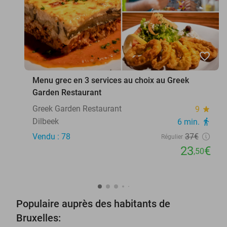
favorite_border
Menu grec en 3 services au choix au Greek
Garden Restaurant
Greek Garden Restaurant
9
star
Dilbeek
6 min.
directions_walk
Vendu : 78
37€
Régulier
23
€
,50
Populaire auprès des habitants de
Bruxelles: