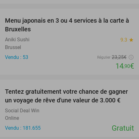
favorite_border
Menu japonais en 3 ou 4 services à la carte à
36%
Bruxelles
Aniki Sushi
9.3
star
Brussel
Vendu : 53
23
,25
€
Régulier
14
€
,90
favorite_border
Tentez gratuitement votre chance de gagner
un voyage de rêve d'une valeur de 3.000 €
Social Deal Win
Online
Gratuit
Vendu : 181.655
favorite_border