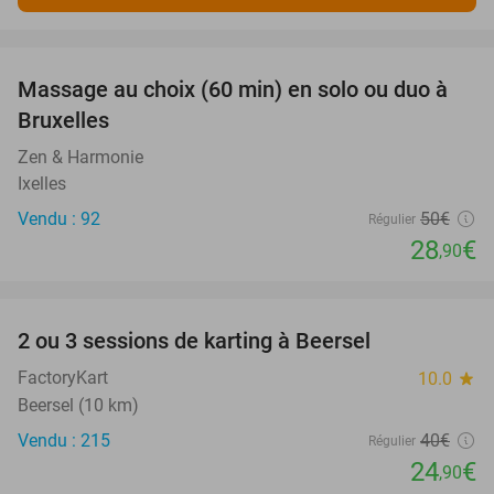
favorite_border
Massage au choix (60 min) en solo ou duo à
42%
Bruxelles
Zen & Harmonie
Ixelles
Vendu : 92
50€
Régulier
28
€
,90
favorite_border
2 ou 3 sessions de karting à Beersel
38%
FactoryKart
10.0
star
Beersel (10 km)
Vendu : 215
40€
Régulier
24
€
,90