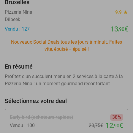
Bruxelles
Pizzeria Nina
9.9
star
Dilbeek
13
€
Vendu : 127
,90
Nouveaux Social Deals tous les jours à minuit. Faites
vite, épuisé = épuisé !
En résumé
Profitez d'un succulent menu en 2 services à la carte à la
Pizzeria Nina : un moment gourmand réconfortant
Sélectionnez votre deal
Early bird (acheteurs rapides)
38%
12
€
Vendu : 100
20
,75
€
,90