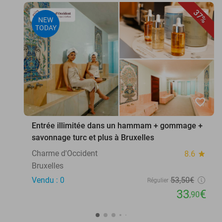
37%
NEW
TODAY
favorite_border
Entrée illimitée dans un hammam + gommage +
savonnage turc et plus à Bruxelles
Charme d'Occident
8.6
star
Bruxelles
Vendu : 0
53
,50
€
Régulier
33
€
,90