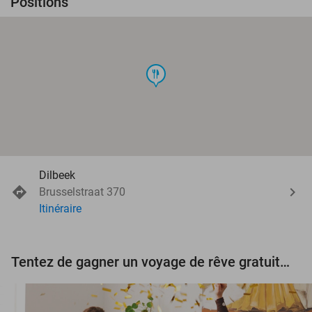
Positions
food
Dilbeek
Brusselstraat 370
Itinéraire
Tentez de gagner un voyage de rêve gratuit d'une valeur de 3.000 € !