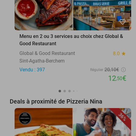
favorite_border
Menu en 2 ou 3 services au choix chez Global &
Good Restaurant
Global & Good Restaurant
8.0
star
Sint-Agatha-Berchem
Vendu : 397
20
,10
€
Régulier
12
€
,50
Deals à proximité de Pizzeria Nina
36%