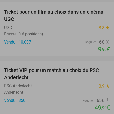
Ticket pour un film au choix dans un cinéma
38%
UGC
UGC
8.8
star
Brussel (+6 positions)
Vendu : 10.007
16€
Régulier
9
€
,90
favorite_border
Ticket VIP pour un match au choix du RSC
70%
Anderlecht
RSC Anderlecht
8.9
star
Anderlecht
Vendu : 350
165€
Régulier
49
€
,90