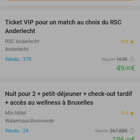
favorite_border
Ticket VIP pour un match au choix du RSC
70%
Anderlecht
RSC Anderlecht
8.9
star
Anderlecht
Vendu : 379
165€
Régulier
49
€
,90
favorite_border
Nuit pour 2 + petit-déjeuner + check-out tardif
27%
+ accès au wellness à Bruxelles
Mix Hôtel
9.4
star
Watermaal-Bosvoorde
Vendu : 24
267
,88
€
Régulier
196
€
,10