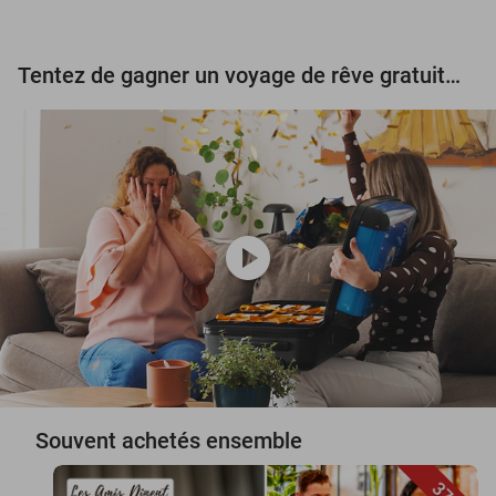
Tentez de gagner un voyage de rêve gratuit d'une valeur de 3.000 € !
play_circle
Souvent achetés ensemble