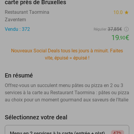
carte près de Bruxelles
Restaurant Taormina
10.0
star
Zaventem
Vendu : 372
37
,85
€
Régulier
19
€
,90
Nouveaux Social Deals tous les jours à minuit. Faites
vite, épuisé = épuisé !
En résumé
Offrez-vous un succulent menu pâtes ou pizza en 2 ou 3
services à la carte au Restaurant Taormina : pâtes ou pizza
au choix pour un moment gourmand aux saveurs de l'Italie
Sélectionnez votre deal
Menu en 2 services à la carte (entrée + plat)
47%