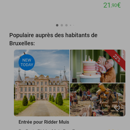
21
€
,90
Populaire auprès des habitants de
Bruxelles:
22%
NEW
TODAY
favorite_border
Entrée pour Ridder Muis