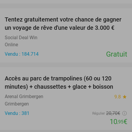
favorite_border
Tentez gratuitement votre chance de gagner
un voyage de rêve d'une valeur de 3.000 €
Social Deal Win
Online
Gratuit
Vendu : 184.714
favorite_border
Accès au parc de trampolines (60 ou 120
47%
minutes) + chaussettes + glace + boisson
Arenal Grimbergen
9.8
star
Grimbergen
Vendu : 381
20
,70
€
Régulier
10
€
,95