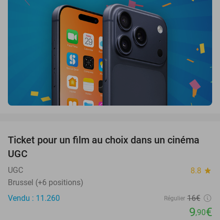
favorite_border
Ticket pour un film au choix dans un cinéma
38%
UGC
UGC
8.8
star
Brussel (+6 positions)
Vendu : 11.260
16€
Régulier
9
€
,90