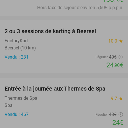
Hors taxe de séjour d'environ 5,60€ p.p.p.n.
favorite_border
2 ou 3 sessions de karting à Beersel
38%
FactoryKart
10.0
star
Beersel (10 km)
Vendu : 231
40€
Régulier
24
€
,90
favorite_border
Entrée à la journée aux Thermes de Spa
50%
Thermes de Spa
9.7
star
Spa
Vendu : 467
48€
Régulier
24€