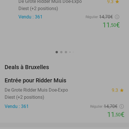
De Grote Ridder Muis Doe-Expo
9.3
star
Diest (+2 positions)
Vendu : 361
14
,70
€
Régulier
11
€
,50
favorite_border
Deals à Bruxelles
Entrée pour Ridder Muis
22%
NEW
TODAY
De Grote Ridder Muis Doe-Expo
9.3
star
Diest (+2 positions)
Vendu : 361
14
,70
€
Régulier
11
€
,50
favorite_border