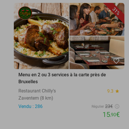
31%
favorite_border
Menu en 2 ou 3 services à la carte près de
Bruxelles
Restaurant Chilly's
9.3
star
Zaventem (8 km)
Vendu : 286
23€
Régulier
15
€
,90