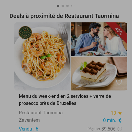
Deals à proximité de Restaurant Taormina
45%
favorite_border
Menu du week-end en 2 services + verre de
prosecco près de Bruxelles
Restaurant Taormina
10
star
Zaventem
0 min.
directions_walk
Vendu : 6
39
,50
€
Régulier