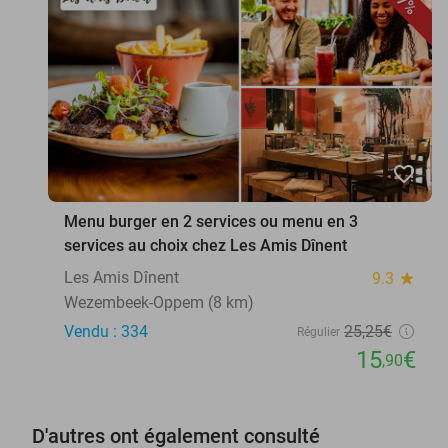
37%
favorite_border
Menu burger en 2 services ou menu en 3
services au choix chez Les Amis Dînent
Les Amis Dînent
9.3
star
Wezembeek-Oppem (8 km)
Vendu : 334
25
,25
€
Régulier
15
€
,90
D'autres ont également consulté