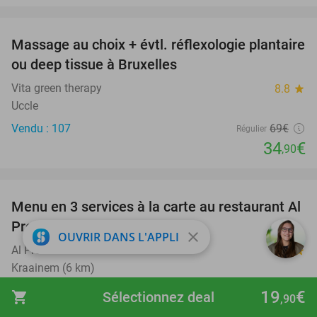
favorite_border
Massage au choix + évtl. réflexologie plantaire
49%
ou deep tissue à Bruxelles
Vita green therapy
8.8
star
Uccle
Vendu : 107
69€
Régulier
34
€
,90
favorite_border
Menu en 3 services à la carte au restaurant Al
38%
Pronto
close
OUVRIR DANS L'APPLI
Al Pronto
9.0
star
Kraainem (6 km)
Vendu : 45
44
,55
€
Régulier
19
€
shopping_cart
Sélectionnez deal
,90
27
€
,50