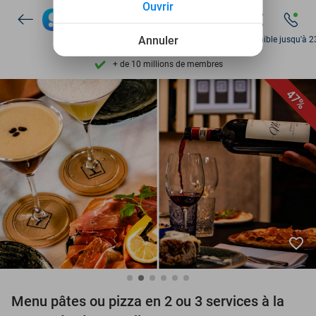
Ouvrir
Disponible 7 jours par semaine
Annuler
Disponible jusqu'à 2
+ de 10 millions de membres
9,4
basé sur
206 065 avis
Découvrez + de 15.000 deals
47%
Disponible 7 jours par semaine
+ de 10 millions de membres
favorite_border
Menu pâtes ou pizza en 2 ou 3 services à la