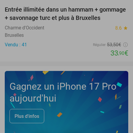
Entrée illimitée dans un hammam + gommage
37%
+ savonnage turc et plus à Bruxelles
Charme d'Occident
8.6
star
Bruxelles
Vendu : 41
53
,50
€
Régulier
33
€
,90
Gagnez un iPhone 17 Pro
aujourd'hui
Plus d'infos