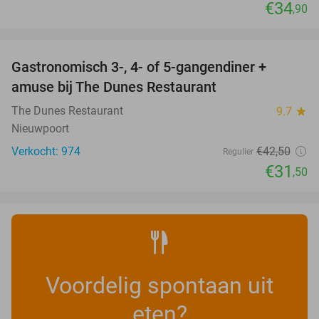
€34
,90
favorite_border
Gastronomisch 3-, 4- of 5-gangendiner +
26%
amuse bij The Dunes Restaurant
The Dunes Restaurant
9.7
star
Nieuwpoort
Verkocht: 974
€42
,50
Regulier
€31
,50
Voordelig spontaan uit
eten?