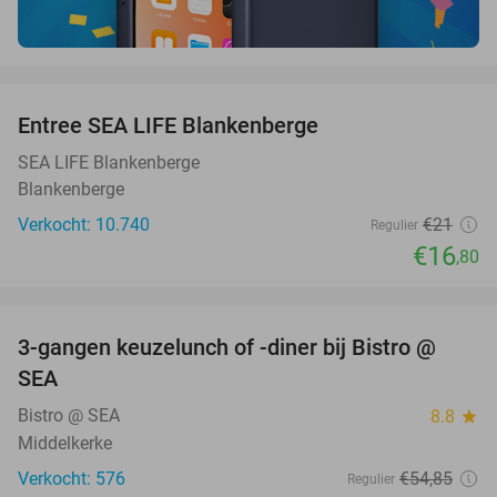
favorite_border
Entree SEA LIFE Blankenberge
20%
SEA LIFE Blankenberge
Blankenberge
Verkocht: 10.740
€21
Regulier
€16
,80
favorite_border
3-gangen keuzelunch of -diner bij Bistro @
36%
SEA
Bistro @ SEA
8.8
star
Middelkerke
Verkocht: 576
€54
,85
Regulier