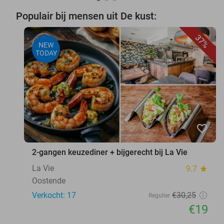
Populair bij mensen uit De kust:
37%
NEW
TODAY
favorite_border
2-gangen keuzediner + bijgerecht bij La Vie
La Vie
9.7
star
Oostende
Verkocht: 17
€30
,25
Regulier
€19