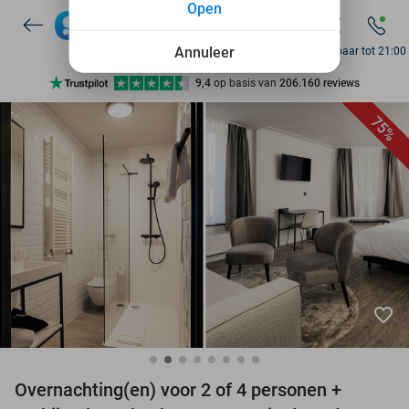
Open
7 dagen per week beschikbaar
10+ miljoen leden
Annuleer
Bereikbaar tot 21:00
9,4
op basis van
206.160 reviews
Ontdek 15.000+ deals
75%
7 dagen per week beschikbaar
10+ miljoen leden
favorite_border
Overnachting(en) voor 2 of 4 personen +