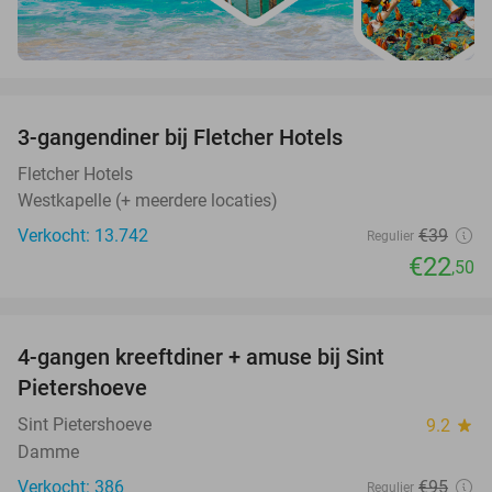
favorite_border
3-gangendiner bij Fletcher Hotels
42%
Fletcher Hotels
Westkapelle (+ meerdere locaties)
Verkocht: 13.742
€39
Regulier
€22
,50
favorite_border
4-gangen kreeftdiner + amuse bij Sint
55%
Pietershoeve
Sint Pietershoeve
9.2
star
Damme
Verkocht: 386
€95
Regulier