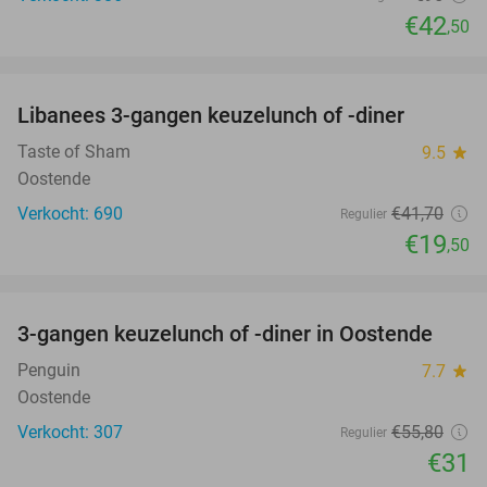
€42
,50
favorite_border
Libanees 3-gangen keuzelunch of -diner
53%
Taste of Sham
9.5
star
Oostende
Verkocht: 690
€41
,70
Regulier
€19
,50
favorite_border
3-gangen keuzelunch of -diner in Oostende
44%
Penguin
7.7
star
Oostende
Verkocht: 307
€55
,80
Regulier
€31