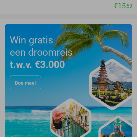
€15
,50
Win gratis
een droomreis
t.w.v. €3.000
Doe mee!