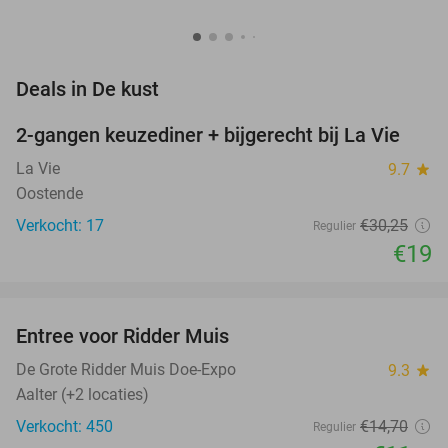
favorite_border
Deals in De kust
2-gangen keuzediner + bijgerecht bij La Vie
37%
NEW
TODAY
La Vie
9.7
star
Oostende
Verkocht: 17
€30
,25
Regulier
€19
favorite_border
Entree voor Ridder Muis
22%
De Grote Ridder Muis Doe-Expo
9.3
star
Aalter (+2 locaties)
Verkocht: 450
€14
,70
Regulier