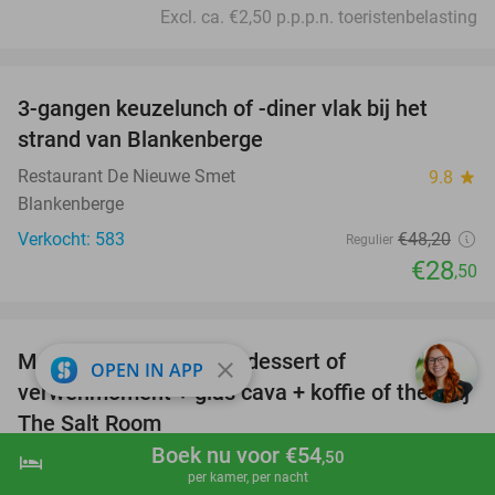
Excl. ca. €2,50 p.p.p.n. toeristenbelasting
favorite_border
3-gangen keuzelunch of -diner vlak bij het
41%
strand van Blankenberge
Restaurant De Nieuwe Smet
9.8
star
Blankenberge
Verkocht: 583
€48
,20
Regulier
€28
,50
favorite_border
Mosselen + glas wijn + dessert of
44%
close
OPEN IN APP
verwenmoment + glas cava + koffie of thee bij
The Salt Room
Boek nu voor €54
,50
The Salt Room
hotel
8.8
star
shopping_cart
Boek nu
navigate_next
per kamer, per nacht
Blankenberge