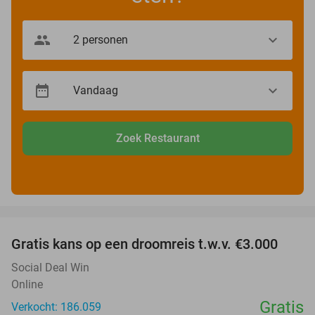
Zoek Restaurant
favorite_border
Gratis kans op een droomreis t.w.v. €3.000
Social Deal Win
Online
Gratis
Verkocht: 186.059