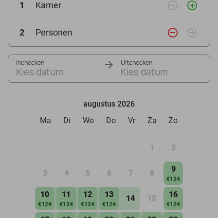
remove_circle_outline
add_circle_outline
1
Kamer
remove_circle_outline
add_circle_outline
2
Personen
Inchecken
Uitchecken
Kies datum
Kies datum
augustus 2026
Ma
Di
Wo
Do
Vr
Za
Zo
1
2
9
3
4
5
6
7
8
€124
10
11
12
13
16
14
15
€124
€124
€124
€124
€124