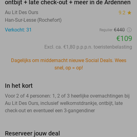
ontbijt + late check-out + meer in de Ardennen
Au Lit Des Ours
9.2
star
Han-Sur-Lesse (Rochefort)
Verkocht: 31
€440
Regulier
€109
Excl. ca. €1,80 p.p.p.n. toeristenbelasting
Dagelijks om middernacht nieuwe Social Deals. Wees
snel, op = op!
In het kort
Voor 2 of 4 personen: 1, 2 of 3 heerlijke overnachtingen bij
Au Lit Des Ours, inclusief welkomstdrankje, ontbijt, late
check-out en eventueel een 3-gangendiner
Reserveer jouw deal