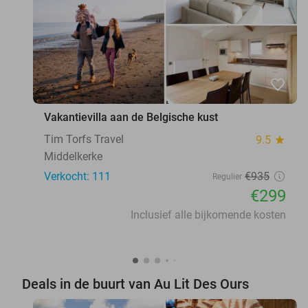
favorite_border
Vakantievilla aan de Belgische kust
Tim Torfs Travel
9.5
star
Middelkerke
Verkocht: 111
€935
Regulier
€299
Inclusief alle bijkomende kosten
Deals in de buurt van Au Lit Des Ours