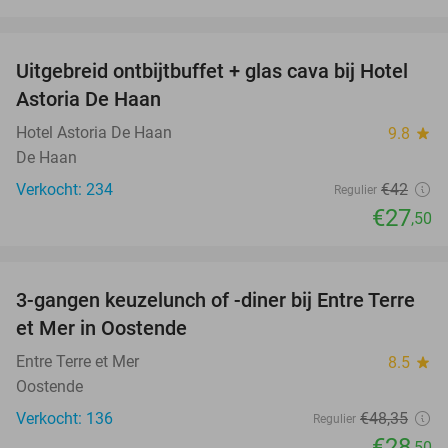
favorite_border
Uitgebreid ontbijtbuffet + glas cava bij Hotel
35%
Astoria De Haan
Hotel Astoria De Haan
9.8
star
De Haan
Verkocht: 234
€42
Regulier
€27
,50
favorite_border
3-gangen keuzelunch of -diner bij Entre Terre
41%
et Mer in Oostende
Entre Terre et Mer
8.5
star
Oostende
Verkocht: 136
€48
,35
Regulier
€28
,50