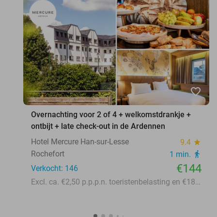
favorite_border
Overnachting voor 2 of 4 + welkomstdrankje +
ontbijt + late check-out in de Ardennen
Hotel Mercure Han-sur-Lesse
9.4
star
Rochefort
1 min.
directions_walk
€144
Verkocht: 146
Excl. ca. €2,50 p.p.p.n. toeristenbelasting en €18 p.d. parkeerkosten