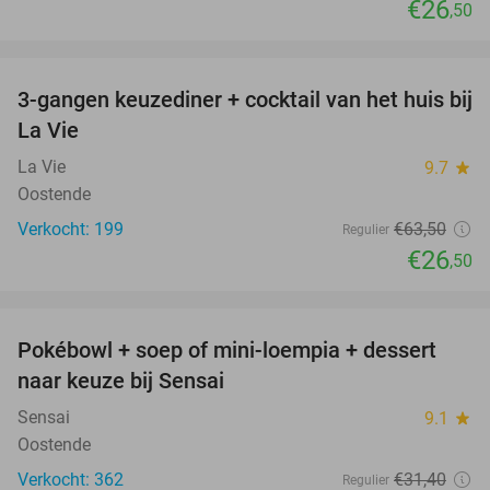
€26
,50
favorite_border
3-gangen keuzediner + cocktail van het huis bij
58%
La Vie
La Vie
9.7
star
Oostende
Verkocht: 199
€63
,50
Regulier
€26
,50
favorite_border
Pokébowl + soep of mini-loempia + dessert
51%
naar keuze bij Sensai
Sensai
9.1
star
Oostende
Verkocht: 362
€31
,40
Regulier