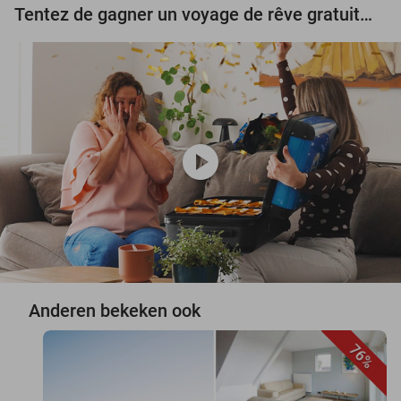
Tentez de gagner un voyage de rêve gratuit d'une valeur de 3.000 € !
play_circle
Anderen bekeken ook
76%