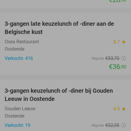
favorite_border
3-gangen late keuzelunch of -diner aan de
31%
Belgische kust
Osea Restaurant
8.7
star
Oostende
Verkocht: 416
€53
,70
Regulier
€36
,90
favorite_border
3-gangen keuzelunch of -diner bij Gouden
49%
Leeuw in Oostende
Gouden Leeuw
8.9
star
Oostende
Verkocht: 19
€52
,35
Regulier