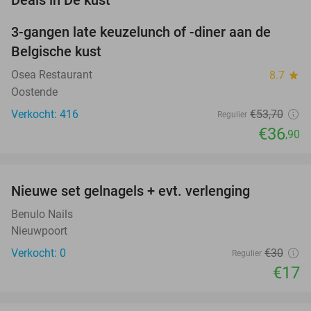
3-gangen late keuzelunch of -diner aan de
31%
Belgische kust
Osea Restaurant
8.7
star
Oostende
Verkocht: 416
€53
,70
Regulier
€36
,90
favorite_border
Nieuwe set gelnagels + evt. verlenging
43%
NEW
TODAY
Benulo Nails
Nieuwpoort
Verkocht: 0
€30
Regulier
€17