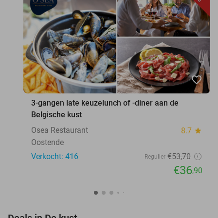
favorite_border
3-gangen late keuzelunch of -diner aan de
Belgische kust
Osea Restaurant
8.7
star
Oostende
Verkocht: 416
€53
,70
Regulier
€36
,90
favorite_border
Deals in De kust