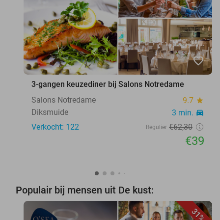
favorite_border
3-gangen keuzediner bij Salons Notredame
Salons Notredame
9.7
star
Diksmuide
3 min.
directions_car
Verkocht: 122
€62
,30
Regulier
€39
Populair bij mensen uit De kust:
31%