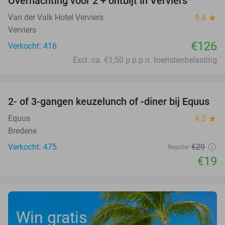
Overnachting voor 2 + ontbijt in Verviers
Van der Valk Hotel Verviers
9.4
star
Verviers
€126
Verkocht: 416
Excl. ca. €1,50 p.p.p.n. toeristenbelasting
favorite_border
2- of 3-gangen keuzelunch of -diner bij Equus
34%
Equus
9.3
star
Bredene
Verkocht: 475
€29
Regulier
€19
Win gratis