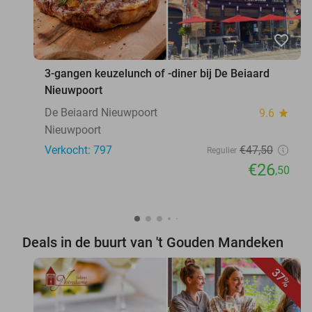
favorite_border
3-gangen keuzelunch of -diner bij De Beiaard
Nieuwpoort
De Beiaard Nieuwpoort
9.6
star
Nieuwpoort
Verkocht: 797
€47
,50
Regulier
€26
,50
Deals in de buurt van 't Gouden Mandeken
37%