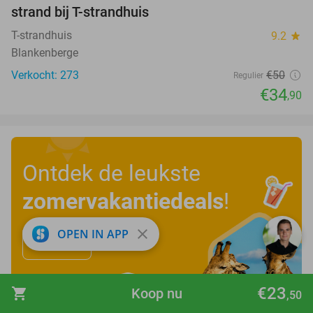
strand bij T-strandhuis
T-strandhuis
9.2
star
Blankenberge
Verkocht: 273
€50
Regulier
€34
,90
Ontdek de leukste
zomervakantiedeals
!
close
OPEN IN APP
Bekijk nu
€23
shopping_cart
Koop nu
,50