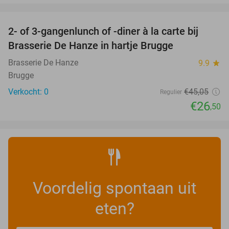
favorite_border
2- of 3-gangenlunch of -diner à la carte bij
41%
NEW
Brasserie De Hanze in hartje Brugge
TODAY
Brasserie De Hanze
9.9
star
Brugge
Verkocht: 0
€45
,05
Regulier
€26
,50
Voordelig spontaan uit
eten?