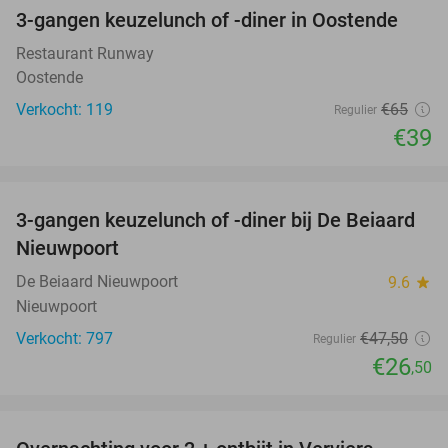
3-gangen keuzelunch of -diner in Oostende
40%
Restaurant Runway
Oostende
Verkocht: 119
€65
Regulier
€39
favorite_border
3-gangen keuzelunch of -diner bij De Beiaard
44%
Nieuwpoort
De Beiaard Nieuwpoort
9.6
star
Nieuwpoort
Verkocht: 797
€47
,50
Regulier
€26
,50
favorite_border