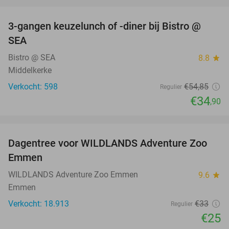
favorite_border
3-gangen keuzelunch of -diner bij Bistro @
36%
SEA
Bistro @ SEA
8.8
star
Middelkerke
Verkocht: 598
€54
,85
Regulier
€34
,90
favorite_border
Dagentree voor WILDLANDS Adventure Zoo
24%
Emmen
WILDLANDS Adventure Zoo Emmen
9.6
star
Emmen
Verkocht: 18.913
€33
Regulier
€25