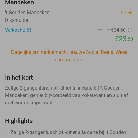
Mandeken
't Gouden Mandeken
9.7
star
Diksmuide
Verkocht: 51
€34
,50
Regulier
€23
,50
Dagelijks om middernacht nieuwe Social Deals. Wees
snel, op = op!
In het kort
Zalige 2-gangenlunch of -diner à la carte bij 't Gouden
Mandeken: geniet bijvoorbeeld van vol-au-vent en sluit af
met warme appeltaart
Highlights
Zalige 2-gangenlunch of -diner à la carte bij 't Gouden