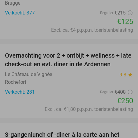
Brugge
Verkocht: 377
€215
Regulier
€125
Excl. ca. €4 p.p.p.n. toeristenbelasting
favorite_border
Overnachting voor 2 + ontbijt + wellness + late
38%
check-out en evt. diner in de Ardennen
Le Château de Vignée
9.8
star
Rochefort
Verkocht: 281
€400
Regulier
€250
Excl. ca. €1,80 p.p.p.n. toeristenbelasting
favorite_border
3-gangenlunch of -diner à la carte aan het
30%