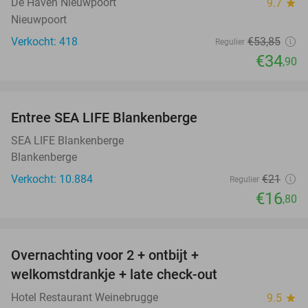
De Haven Nieuwpoort
9.7
star
Nieuwpoort
Verkocht: 418
€53
,85
Regulier
€34
,90
favorite_border
Entree SEA LIFE Blankenberge
20%
SEA LIFE Blankenberge
Blankenberge
Verkocht: 10.884
€21
Regulier
€16
,80
favorite_border
Overnachting voor 2 + ontbijt +
42%
welkomstdrankje + late check-out
Hotel Restaurant Weinebrugge
9.5
star