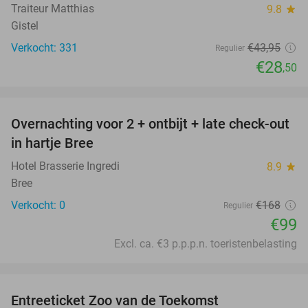
Traiteur Matthias
9.8
star
Gistel
Verkocht: 331
€43
,95
Regulier
€28
,50
favorite_border
Overnachting voor 2 + ontbijt + late check-out
41%
NEW
in hartje Bree
TODAY
Hotel Brasserie Ingredi
8.9
star
Bree
Verkocht: 0
€168
Regulier
€99
Excl. ca. €3 p.p.p.n. toeristenbelasting
favorite_border
Entreeticket Zoo van de Toekomst
24%