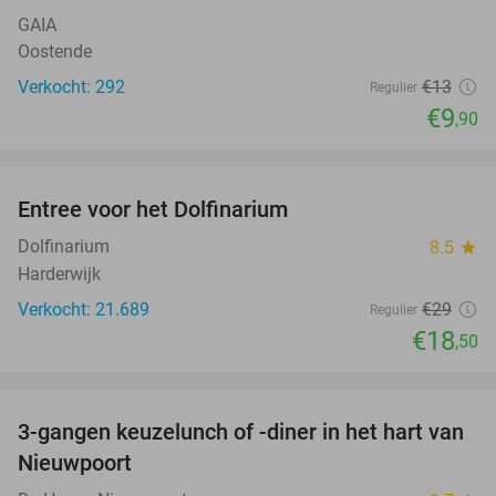
GAIA
Oostende
Verkocht: 292
€13
Regulier
€9
,90
favorite_border
Entree voor het Dolfinarium
36%
Dolfinarium
8.5
star
Harderwijk
Verkocht: 21.689
€29
Regulier
€18
,50
favorite_border
3-gangen keuzelunch of -diner in het hart van
35%
Nieuwpoort