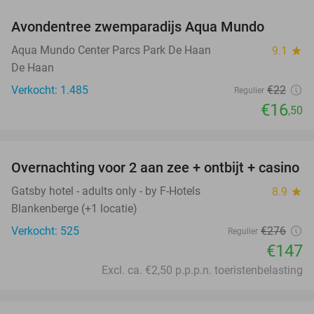
Avondentree zwemparadijs Aqua Mundo
25%
Aqua Mundo Center Parcs Park De Haan
9.1
star
De Haan
Verkocht: 1.485
€22
Regulier
€16
,50
favorite_border
Overnachting voor 2 aan zee + ontbijt + casino
47%
Gatsby hotel - adults only - by F-Hotels
8.9
star
Blankenberge (+1 locatie)
Verkocht: 525
€276
Regulier
€147
Excl. ca. €2,50 p.p.p.n. toeristenbelasting
favorite_border