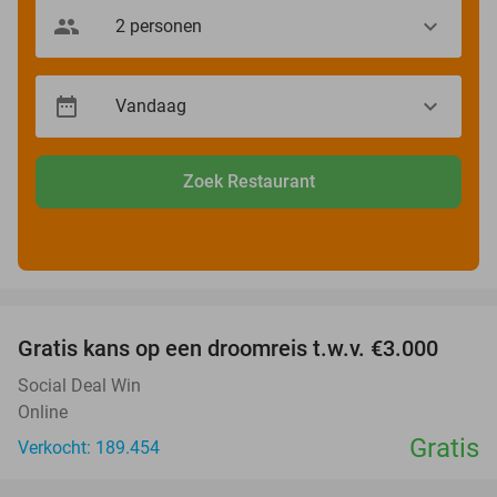
Zoek Restaurant
favorite_border
Gratis kans op een droomreis t.w.v. €3.000
Social Deal Win
Online
Gratis
Verkocht: 189.454
favorite_border