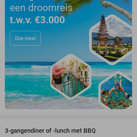
een droomreis
t.w.v. €3.000
Doe mee!
favorite_border
3-gangendiner of -lunch met BBQ
35%