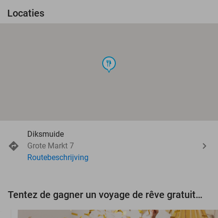
Locaties
food
Diksmuide
Grote Markt 7
Routebeschrijving
Tentez de gagner un voyage de rêve gratuit d'une valeur de 3.000 € !