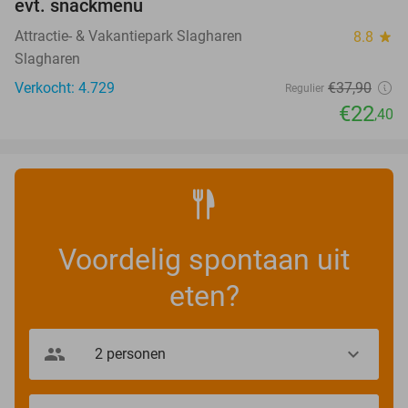
evt. snackmenu
Attractie- & Vakantiepark Slagharen
8.8
star
Slagharen
Verkocht: 4.729
€37
,90
Regulier
€22
,40
Voordelig spontaan uit
eten?