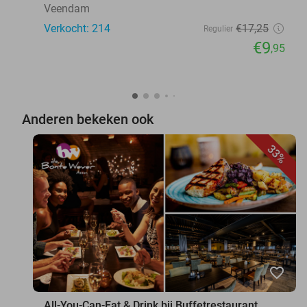
Veendam
Verkocht: 214
€17
,25
Regulier
€9
,95
Anderen bekeken ook
33%
favorite_border
All-You-Can-Eat & Drink bij Buffetrestaurant