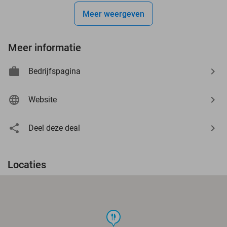
Meer weergeven
Meer informatie
Bedrijfspagina
Website
Deel deze deal
Locaties
food