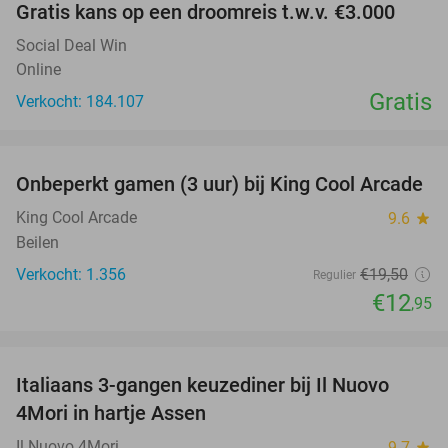
Gratis kans op een droomreis t.w.v. €3.000
Social Deal Win
Online
Gratis
Verkocht: 184.107
favorite_border
Onbeperkt gamen (3 uur) bij King Cool Arcade
34%
King Cool Arcade
9.6
star
Beilen
Verkocht: 1.356
€19
,50
Regulier
€12
,95
favorite_border
Italiaans 3-gangen keuzediner bij Il Nuovo
40%
4Mori in hartje Assen
Il Nuovo 4Mori
9.7
star