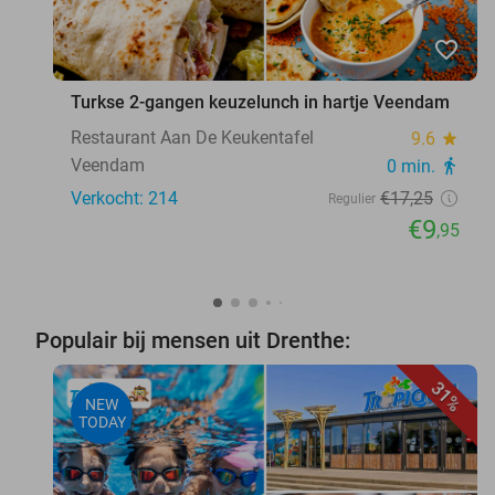
favorite_border
Turkse 2-gangen keuzelunch in hartje Veendam
Restaurant Aan De Keukentafel
9.6
star
Veendam
0 min.
directions_walk
Verkocht: 214
€17
,25
Regulier
€9
,95
Populair bij mensen uit Drenthe:
31%
NEW
TODAY