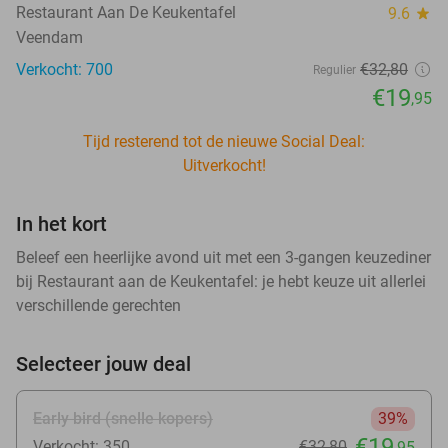
Restaurant Aan De Keukentafel
9.6
star
Veendam
Verkocht: 700
€32
,80
Regulier
€19
,95
Tijd resterend tot de nieuwe Social Deal:
Uitverkocht!
In het kort
Beleef een heerlijke avond uit met een 3-gangen keuzediner
bij Restaurant aan de Keukentafel: je hebt keuze uit allerlei
verschillende gerechten
Selecteer jouw deal
Early bird (snelle kopers)
39%
€19
Verkocht: 350
€32
,80
,95