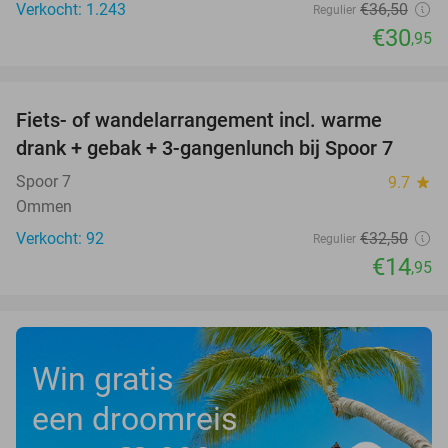
Verkocht: 1.243
€36
,50
Regulier
€30
,95
favorite_border
Fiets- of wandelarrangement incl. warme
54%
drank + gebak + 3-gangenlunch bij Spoor 7
Spoor 7
9.7
star
Ommen
Verkocht: 92
€32
,50
Regulier
€14
,95
Win gratis
een droomreis