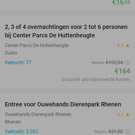
€16
,95
favorite_border
2, 3 of 4 overnachtingen voor 2 tot 6 personen
15%
bij Center Parcs De Huttenheugte
Center Parcs De Huttenheugte
9.5
star
Dalen
Verkocht: 77
€192
,94
Regulier
€164
Inclusief alle bijkomende kosten
favorite_border
Entree voor Ouwehands Dierenpark Rhenen
19%
Ouwehands Dierenpark Rhenen
9.5
star
Rhenen
Verkocht: 3.262
€31
,50
Regulier