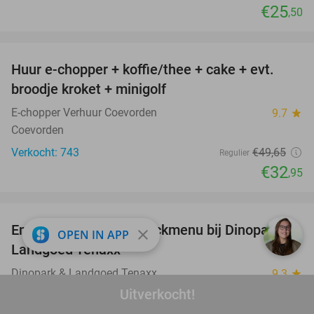
€25
,50
favorite_border
Huur e-chopper + koffie/thee + cake + evt.
34%
broodje kroket + minigolf
E-chopper Verhuur Coevorden
9.7
star
Coevorden
Verkocht: 743
€49
,65
Regulier
€32
,95
favorite_border
Entreeticket, evt. + snackmenu bij Dinopark &
22%
close
OPEN IN APP
Landgoed Tenaxx
Dinopark & Landgoed Tenaxx
9.3
star
Wedde
Uitverkocht!
Verkocht: 4.003
€13
,95
Regulier