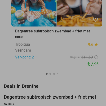
favorite_border
Dagentree subtropisch zwembad + friet met
saus
Tropiqua
9.6
star
Veendam
Verkocht: 211
€11
,50
Regulier
€7
,95
favorite_border
Deals in Drenthe
Dagentree subtropisch zwembad + friet met
31%
NEW
saus
TODAY