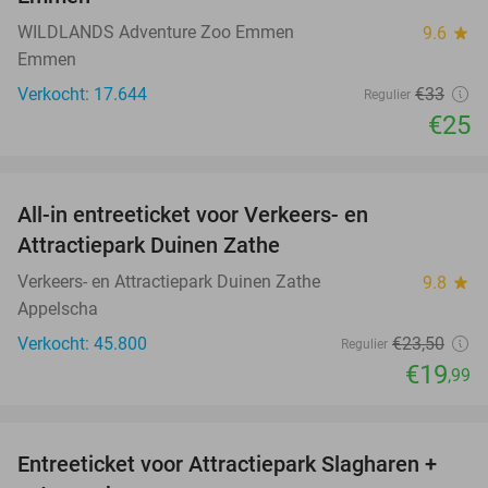
WILDLANDS Adventure Zoo Emmen
9.6
star
Emmen
Verkocht: 17.644
€33
Regulier
€25
favorite_border
All-in entreeticket voor Verkeers- en
15%
Attractiepark Duinen Zathe
Verkeers- en Attractiepark Duinen Zathe
9.8
star
Appelscha
Verkocht: 45.800
€23
,50
Regulier
€19
,99
favorite_border
Entreeticket voor Attractiepark Slagharen +
41%