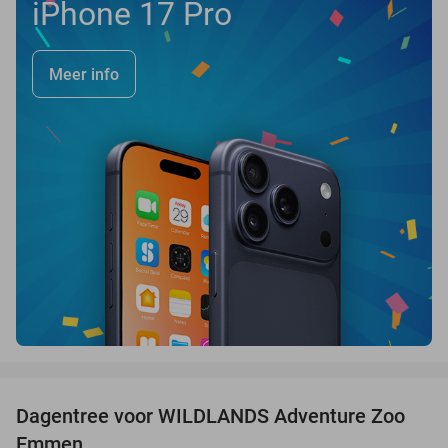
iPhone 17 Pro
Meer info
favorite_border
Dagentree voor WILDLANDS Adventure Zoo
24%
Emmen