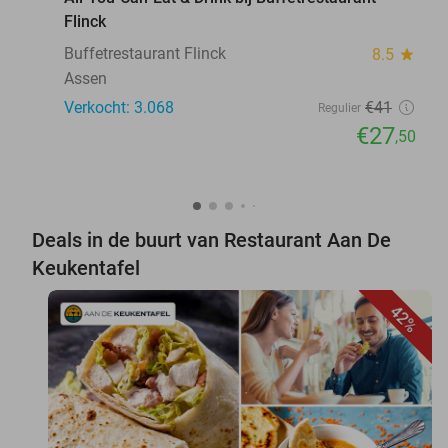
Flinck
Buffetrestaurant Flinck
8.5
star
Assen
Verkocht: 3.068
€41
Regulier
€27
,50
Deals in de buurt van Restaurant Aan De
Keukentafel
42%