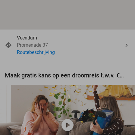
Veendam
Promenade 37
Routebeschrijving
Maak gratis kans op een droomreis t.w.v. €3.000!
play_circle