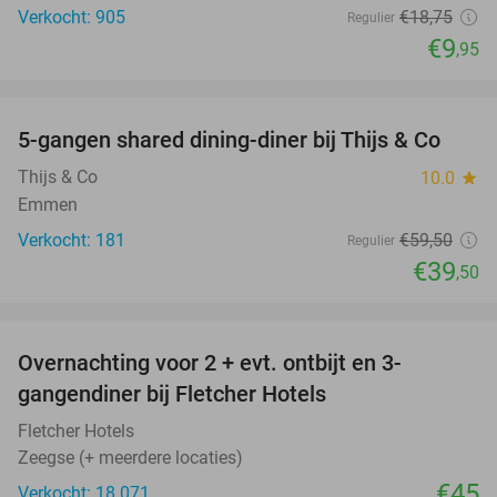
Verkocht: 905
€18
,75
Regulier
€9
,95
favorite_border
5-gangen shared dining-diner bij Thijs & Co
34%
Thijs & Co
10.0
star
Emmen
Verkocht: 181
€59
,50
Regulier
€39
,50
favorite_border
Overnachting voor 2 + evt. ontbijt en 3-
gangendiner bij Fletcher Hotels
Fletcher Hotels
Zeegse (+ meerdere locaties)
€45
Verkocht: 18.071