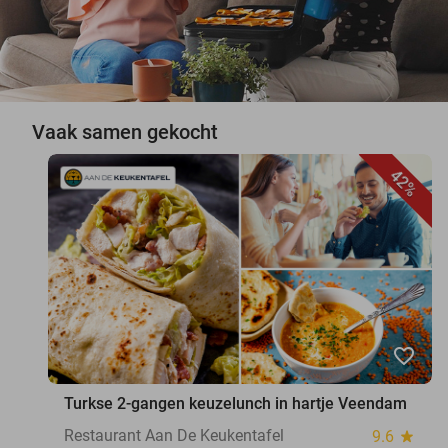
Vaak samen gekocht
42%
favorite_border
Turkse 2-gangen keuzelunch in hartje Veendam
Restaurant Aan De Keukentafel
9.6
star