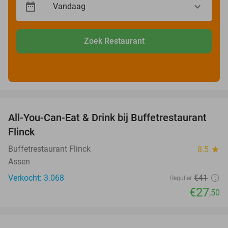
Zoek Restaurant
favorite_border
All-You-Can-Eat & Drink bij Buffetrestaurant
33%
Flinck
Buffetrestaurant Flinck
8.5
star
Assen
Verkocht: 3.068
€41
Regulier
€27
,50
favorite_border