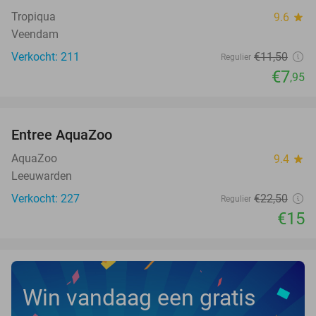
Tropiqua
9.6
star
Veendam
Verkocht: 211
€11
,50
Regulier
€7
,95
favorite_border
Entree AquaZoo
33%
NEW
TODAY
AquaZoo
9.4
star
Leeuwarden
Verkocht: 227
€22
,50
Regulier
€15
Win vandaag een gratis