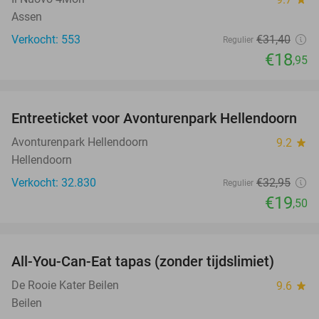
Assen
Verkocht: 553
€31
,40
Regulier
€18
,95
favorite_border
Entreeticket voor Avonturenpark Hellendoorn
41%
Avonturenpark Hellendoorn
9.2
star
Hellendoorn
Verkocht: 32.830
€32
,95
Regulier
€19
,50
favorite_border
All-You-Can-Eat tapas (zonder tijdslimiet)
15%
De Rooie Kater Beilen
9.6
star
Beilen