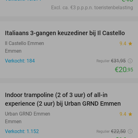
Excl. ca. €3 p.p.p.n. toeristenbelasting
favorite_border
Italiaans 3-gangen keuzediner bij Il Castello
34%
Il Castello Emmen
9.4
star
Emmen
Verkocht: 184
€31
,95
Regulier
€20
,95
favorite_border
Indoor trampoline (2 of 3 uur) of all-in
25%
experience (2 uur) bij Urban GRND Emmen
Urban GRND Emmen
9.4
star
Emmen
Verkocht: 1.152
€22
,50
Regulier