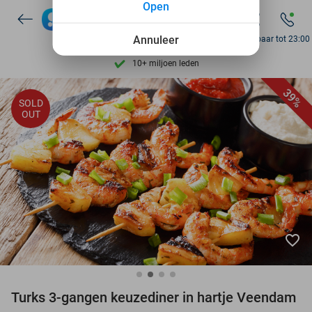
Open
7 dagen per week beschikbaar
Annuleer
Bereikbaar tot 23:00
10+ miljoen leden
9,4
op basis van
206.001 reviews
Ontdek 15.000+ deals
39%
SOLD
OUT
7 dagen per week beschikbaar
10+ miljoen leden
favorite_border
Turks 3-gangen keuzediner in hartje Veendam