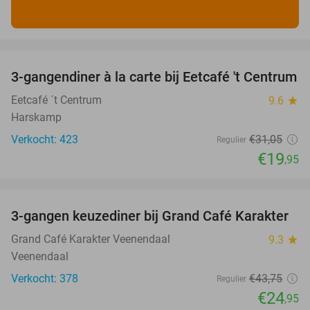
favorite_border
3-gangendiner à la carte bij Eetcafé 't Centrum
36%
Eetcafé ´t Centrum
9.6
star
Harskamp
Verkocht: 423
€31
,05
Regulier
€19
,95
favorite_border
3-gangen keuzediner bij Grand Café Karakter
43%
Grand Café Karakter Veenendaal
9.3
star
Veenendaal
Verkocht: 378
€43
,75
Regulier
€24
,95