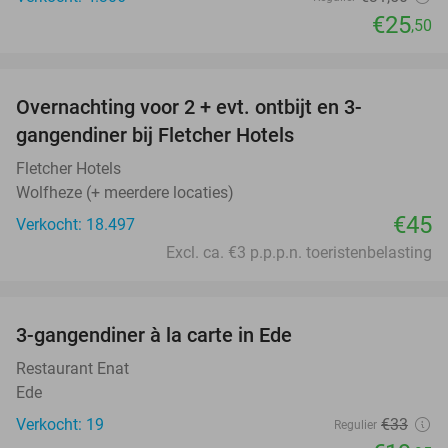
€25
,50
favorite_border
Overnachting voor 2 + evt. ontbijt en 3-
gangendiner bij Fletcher Hotels
Fletcher Hotels
Wolfheze (+ meerdere locaties)
€45
Verkocht: 18.497
Excl. ca. €3 p.p.p.n. toeristenbelasting
favorite_border
3-gangendiner à la carte in Ede
40%
Restaurant Enat
Ede
Verkocht: 19
€33
Regulier