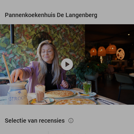
Pannenkoekenhuis De Langenberg
play_circle
Selectie van recensies
info_outlined