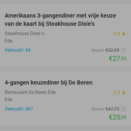
favorite_border
Amerikaans 3-gangendiner met vrije keuze
15%
van de kaart bij Steakhouse Dixie's
Steakhouse Dixie´s
9.8
star
Ede
Verkocht: 44
€32
,95
Regulier
€27
,95
favorite_border
4-gangen keuzediner bij De Beren
46%
Restaurant De Beren Ede
9.5
star
Ede
Verkocht: 497
€47
,70
Regulier
€25
,95
favorite_border