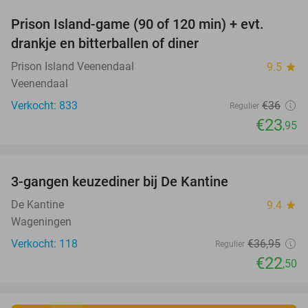
Prison Island-game (90 of 120 min) + evt.
33%
drankje en bitterballen of diner
Prison Island Veenendaal
9.5
star
Veenendaal
Verkocht: 833
€36
Regulier
€23
,95
favorite_border
3-gangen keuzediner bij De Kantine
39%
De Kantine
9.4
star
Wageningen
Verkocht: 118
€36
,95
Regulier
€22
,50