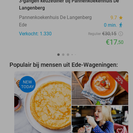
3-gangen keuzediner bij Pannenkoekenhuis De
Langenberg
Pannenkoekenhuis De Langenberg
9.7
star
Ede
0 min.
directions_walk
Verkocht: 1.330
€30
,15
Regulier
€17
,50
Populair bij mensen uit Ede-Wageningen:
30%
NEW
TODAY
favorite_border