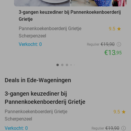
3-gangen keuzediner bij Pannenkoekenboerderij
Grietje
Pannenkoekenboerderij Grietje
9.5
star
Scherpenzeel
Verkocht: 0
€19
,90
Regulier
€13
,95
favorite_border
Deals in Ede-Wageningen
3-gangen keuzediner bij
30%
NEW
Pannenkoekenboerderij Grietje
TODAY
Pannenkoekenboerderij Grietje
9.5
star
Scherpenzeel
Verkocht: 0
€19
,90
Regulier