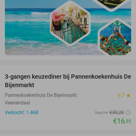
favorite_border
3-gangen keuzediner bij Pannenkoekenhuis De
44%
Bijenmarkt
Pannenkoekenhuis De Bijenmarkt
9.7
star
Veenendaal
Verkocht: 1.468
€30
,20
Regulier
€16
,95
favorite_border