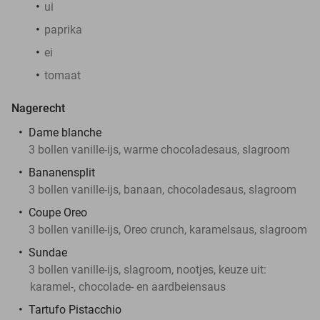
ui
paprika
ei
tomaat
Nagerecht
Dame blanche
3 bollen vanille-ijs, warme chocoladesaus, slagroom
Bananensplit
3 bollen vanille-ijs, banaan, chocoladesaus, slagroom
Coupe Oreo
3 bollen vanille-ijs, Oreo crunch, karamelsaus, slagroom
Sundae
3 bollen vanille-ijs, slagroom, nootjes, keuze uit:
karamel-, chocolade- en aardbeiensaus
Tartufo Pistacchio