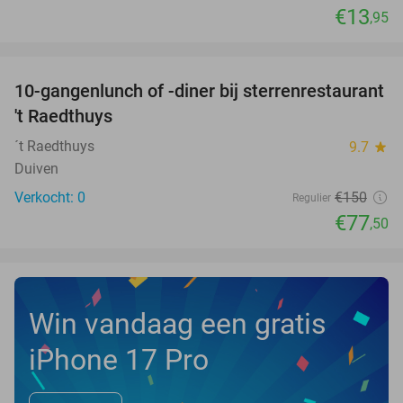
€13
,95
favorite_border
10-gangenlunch of -diner bij sterrenrestaurant
48%
NEW
't Raedthuys
TODAY
´t Raedthuys
9.7
star
Duiven
Verkocht: 0
€150
Regulier
€77
,50
Win vandaag een gratis
iPhone 17 Pro