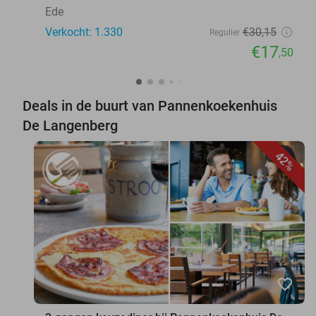
Ede
Verkocht: 1.330
€30
,15
Regulier
€17
,50
Deals in de buurt van Pannenkoekenhuis
De Langenberg
42%
favorite_border