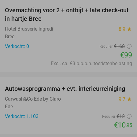
Overnachting voor 2 + ontbijt + late check-out
41%
NEW
in hartje Bree
TODAY
Hotel Brasserie Ingredi
8.9
star
Bree
Verkocht: 0
€168
Regulier
€99
Excl. ca. €3 p.p.p.n. toeristenbelasting
favorite_border
Autowasprogramma + evt. interieurreiniging
9%
Carwash&Co Ede by Claro
9.7
star
Ede
Verkocht: 1.103
€12
Regulier
€10
,95
favorite_border