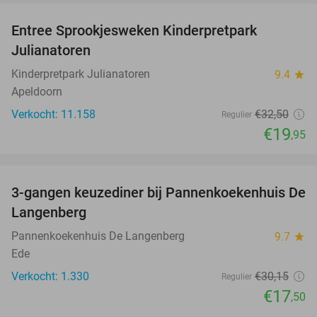
Entree Sprookjesweken Kinderpretpark
39%
Julianatoren
Kinderpretpark Julianatoren
9.4
star
Apeldoorn
Verkocht: 11.158
€32
,50
Regulier
€19
,95
favorite_border
3-gangen keuzediner bij Pannenkoekenhuis De
42%
Langenberg
Pannenkoekenhuis De Langenberg
9.7
star
Ede
Verkocht: 1.330
€30
,15
Regulier
€17
,50