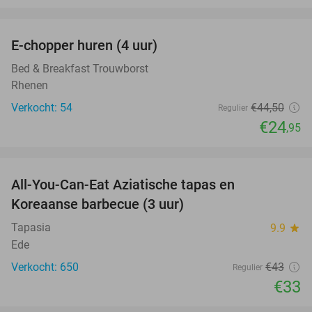
favorite_border
E-chopper huren (4 uur)
44%
Bed & Breakfast Trouwborst
Rhenen
Verkocht: 54
€44
,50
Regulier
€24
,95
favorite_border
All-You-Can-Eat Aziatische tapas en
23%
Koreaanse barbecue (3 uur)
Tapasia
9.9
star
Ede
Verkocht: 650
€43
Regulier
€33
favorite_border