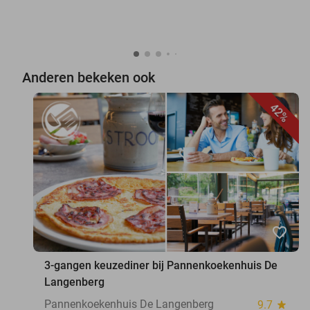
Anderen bekeken ook
42%
favorite_border
3-gangen keuzediner bij Pannenkoekenhuis De
Langenberg
Pannenkoekenhuis De Langenberg
9.7
star