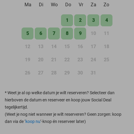
Ma
Di
Wo
Do
Vr
Za
Zo
1
2
3
4
5
6
7
8
9
10
11
12
13
14
15
16
17
18
19
20
21
22
23
24
25
26
27
28
29
30
31
*
Weet je al op welke datum je wilt reserveren? Selecteer dan
hierboven de datum en reserveer en koop jouw Social Deal
tegelijkertijd.
(Weet je nog niet wanneer je wilt reserveren? Geen zorgen: koop
dan via de ‘
koop nu
’-knop én reserveer later)