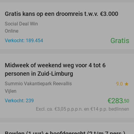
Gratis kans op een droomreis t.w.v. €3.000
Social Deal Win
Online
Gratis
Verkocht: 189.454
favorite_border
Midweek of weekend weg voor 4 tot 6
personen in Zuid-Limburg
Summio Vakantiepark Reevallis
9.0
star
Vijlen
€283
Verkocht: 239
,50
Excl. ca. €3,05 p.p.p.n. en €14 p.p. bedlinnen
favorite_border
Bowlen (1 uur) + hoofdgerecht (2 t/m 7 pers.)