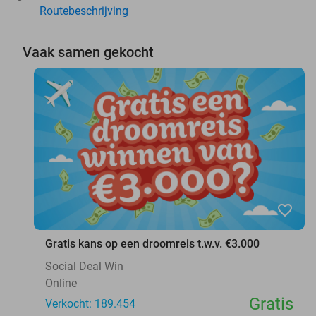
Routebeschrijving
Vaak samen gekocht
favorite_border
Gratis kans op een droomreis t.w.v. €3.000
Social Deal Win
Online
Gratis
Verkocht: 189.454