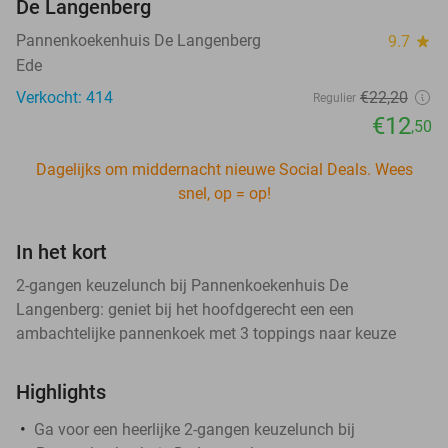
De Langenberg
Pannenkoekenhuis De Langenberg
9.7
star
Ede
Verkocht: 414
€22
,20
Regulier
€12
,50
Dagelijks om middernacht nieuwe Social Deals. Wees
snel, op = op!
In het kort
2-gangen keuzelunch bij Pannenkoekenhuis De
Langenberg: geniet bij het hoofdgerecht een een
ambachtelijke pannenkoek met 3 toppings naar keuze
Highlights
Ga voor een heerlijke 2-gangen keuzelunch bij