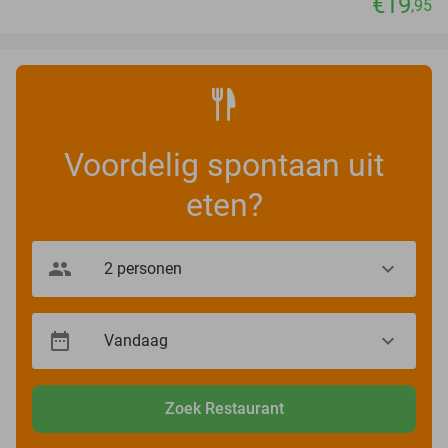
€19
,95
Voordelig spontaan uit
eten?
Zoek Restaurant