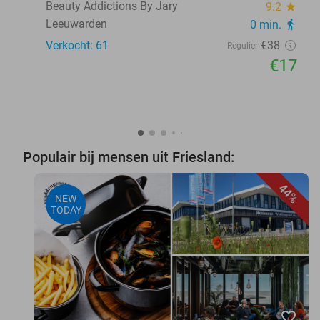
Beauty Addictions By Jary
9.2
star
Leeuwarden
0 min.
directions_walk
Verkocht: 61
€38
Regulier
€17
Populair bij mensen uit Friesland:
44%
NEW
TODAY
favorite_border