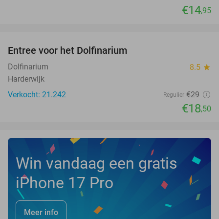
€14
,95
favorite_border
Entree voor het Dolfinarium
36%
Dolfinarium
8.5
star
Harderwijk
Verkocht: 21.242
€29
Regulier
€18
,50
Win vandaag een gratis
iPhone 17 Pro
Meer info