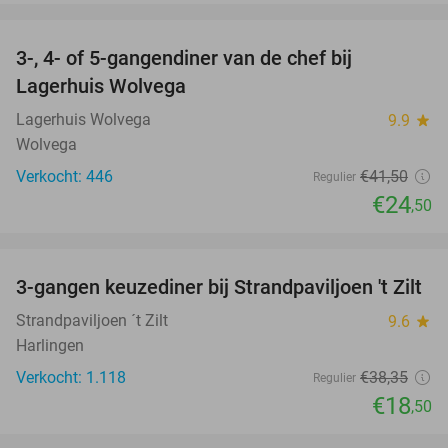
favorite_border
3-, 4- of 5-gangendiner van de chef bij
41%
Lagerhuis Wolvega
Lagerhuis Wolvega
9.9
star
Wolvega
Verkocht: 446
€41
,50
Regulier
€24
,50
favorite_border
3-gangen keuzediner bij Strandpaviljoen 't Zilt
52%
Strandpaviljoen ´t Zilt
9.6
star
Harlingen
Verkocht: 1.118
€38
,35
Regulier
€18
,50
favorite_border