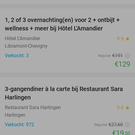
favorite_border
1, 2 of 3 overnachting(en) voor 2 + ontbijt +
32%
NEW
wellness + meer bij Hôtel L'Amandier
TODAY
Hôtel L'Amandier
9.9
star
Libramont-Chevigny
Verkocht: 3
€191
Regulier
€129
favorite_border
3-gangendiner à la carte bij Restaurant Sara
29%
Harlingen
Restaurant Sara Harlingen
9.6
star
Harlingen
Verkocht: 972
€27
,60
Regulier
€19
,50