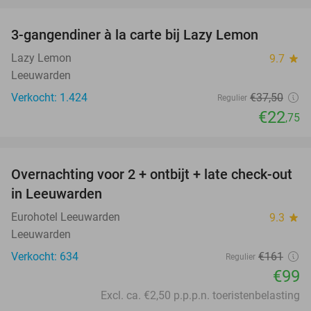
favorite_border
3-gangendiner à la carte bij Lazy Lemon
39%
Lazy Lemon
9.7
star
Leeuwarden
Verkocht: 1.424
€37
,50
Regulier
€22
,75
favorite_border
Overnachting voor 2 + ontbijt + late check-out
39%
in Leeuwarden
Eurohotel Leeuwarden
9.3
star
Leeuwarden
Verkocht: 634
€161
Regulier
€99
Excl. ca. €2,50 p.p.p.n. toeristenbelasting