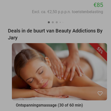
€85
Excl. ca. €2,50 p.p.p.n. toeristenbelasting
Deals in de buurt van Beauty Addictions By
Jary
55%
favorite_border
Ontspanningsmassage (30 of 60 min)