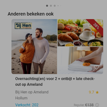
Anderen bekeken ook
38%
favorite_border
Overnachting(en) voor 2 + ontbijt + late check-
out op Ameland
Bij Hen op Ameland
9.7
star
Hollum
Verkocht: 202
€138
Regulier