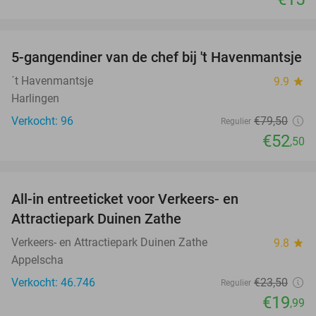
favorite_border
5-gangendiner van de chef bij 't Havenmantsje
34%
´t Havenmantsje
9.9
star
Harlingen
Verkocht: 96
€79
,50
Regulier
€52
,50
favorite_border
All-in entreeticket voor Verkeers- en
15%
Attractiepark Duinen Zathe
Verkeers- en Attractiepark Duinen Zathe
9.8
star
Appelscha
Verkocht: 46.746
€23
,50
Regulier
€19
,99