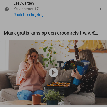
Leeuwarden
Kelvinstraat 17
Routebeschrijving
Maak gratis kans op een droomreis t.w.v. €3.000!
play_circle