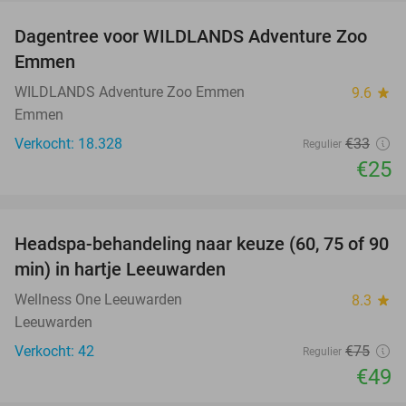
Dagentree voor WILDLANDS Adventure Zoo
24%
Emmen
WILDLANDS Adventure Zoo Emmen
9.6
star
Emmen
Verkocht: 18.328
€33
Regulier
€25
favorite_border
Headspa-behandeling naar keuze (60, 75 of 90
35%
min) in hartje Leeuwarden
Wellness One Leeuwarden
8.3
star
Leeuwarden
Verkocht: 42
€75
Regulier
€49