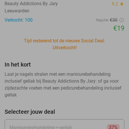
Beauty Addictions By Jary
9.2
star
Leeuwarden
Verkocht: 100
€30
Regulier
€19
Tijd resterend tot de nieuwe Social Deal:
Uitverkocht!
In het kort
Laat je nagels stralen met een manicurebehandeling
inclusief gellak bij Beauty Addictions By Jary: of ga voor
zijdezachte voeten met een pedicurebehandeling inclusief
gellak
Selecteer jouw deal
Manicurebehandeling + gellak
37%