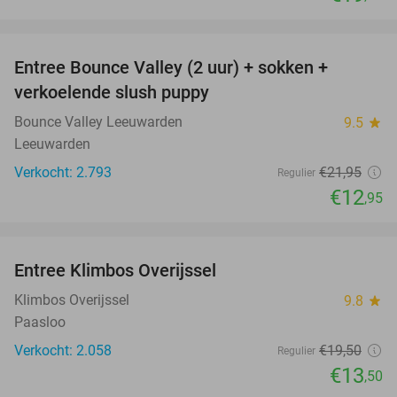
favorite_border
Entree Bounce Valley (2 uur) + sokken +
41%
verkoelende slush puppy
Bounce Valley Leeuwarden
9.5
star
Leeuwarden
Verkocht: 2.793
€21
,95
Regulier
€12
,95
favorite_border
Entree Klimbos Overijssel
31%
Klimbos Overijssel
9.8
star
Paasloo
Verkocht: 2.058
€19
,50
Regulier
€13
,50