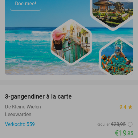
Doe mee!
favorite_border
3-gangendiner à la carte
31%
De Kleine Wielen
9.4
star
Leeuwarden
Verkocht: 559
€28
,95
Regulier
€19
,95