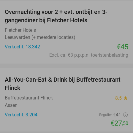
Overnachting voor 2 + evt. ontbijt en 3-
gangendiner bij Fletcher Hotels
Fletcher Hotels
Leeuwarden (+ meerdere locaties)
€45
Verkocht: 18.342
Excl. ca. €3 p.p.p.n. toeristenbelasting
favorite_border
All-You-Can-Eat & Drink bij Buffetrestaurant
33%
Flinck
Buffetrestaurant Flinck
8.5
star
Assen
Verkocht: 3.204
€41
Regulier
€27
,50