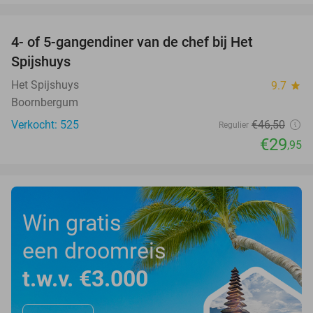
favorite_border
4- of 5-gangendiner van de chef bij Het
36%
Spijshuys
Het Spijshuys
9.7
star
Boornbergum
Verkocht: 525
€46
,50
Regulier
€29
,95
Win gratis
een droomreis
t.w.v. €3.000