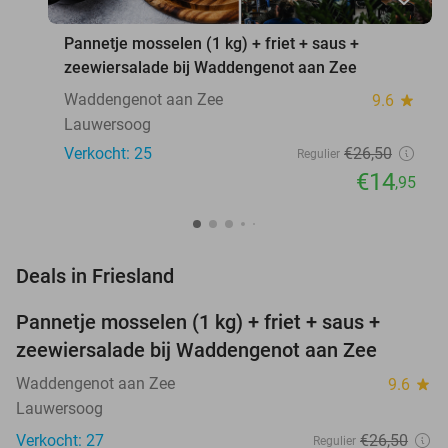
Pannetje mosselen (1 kg) + friet + saus +
zeewiersalade bij Waddengenot aan Zee
Waddengenot aan Zee
9.6
star
Lauwersoog
Verkocht: 25
€26
,50
Regulier
€14
,95
favorite_border
Deals in Friesland
Pannetje mosselen (1 kg) + friet + saus +
44%
NEW
zeewiersalade bij Waddengenot aan Zee
TODAY
Waddengenot aan Zee
9.6
star
Lauwersoog
Verkocht: 27
€26
,50
Regulier