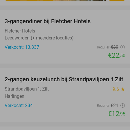
favorite_border
3-gangendiner bij Fletcher Hotels
42%
Fletcher Hotels
Leeuwarden (+ meerdere locaties)
Verkocht: 13.837
€39
Regulier
€22
,50
favorite_border
2-gangen keuzelunch bij Strandpaviljoen 't Zilt
38%
Strandpaviljoen ´t Zilt
9.6
star
Harlingen
Verkocht: 234
€21
Regulier
€12
,95
favorite_border