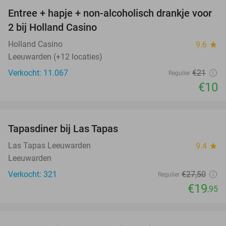
Entree + hapje + non-alcoholisch drankje voor
52%
2 bij Holland Casino
Holland Casino
9.6
star
Leeuwarden (+12 locaties)
Verkocht: 11.067
€21
Regulier
€10
favorite_border
Tapasdiner bij Las Tapas
27%
Las Tapas Leeuwarden
9.4
star
Leeuwarden
Verkocht: 321
€27
,50
Regulier
€19
,95
favorite_border