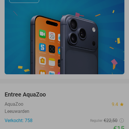
favorite_border
Entree AquaZoo
33%
AquaZoo
9.4
star
Leeuwarden
Verkocht: 758
€22
,50
Regulier
€15