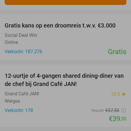
favorite_border
Gratis kans op een droomreis t.w.v. €3.000
Social Deal Win
Online
Gratis
Verkocht: 187.276
favorite_border
12-uurtje of 4-gangen shared dining-diner van
31%
de chef bij Grand Café JAN!
Grand Café JAN!
10.0
star
Wergea
Verkocht: 178
€57
,50
Regulier
€39
,50
favorite_border