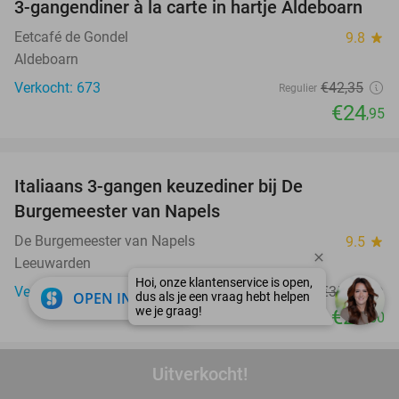
3-gangendiner à la carte in hartje Aldeboarn
41%
Eetcafé de Gondel
9.8
star
Aldeboarn
Verkocht: 673
€42
,35
Regulier
€24
,95
favorite_border
Italiaans 3-gangen keuzediner bij De
28%
Burgemeester van Napels
De Burgemeester van Napels
9.5
star
Leeuwarden
Verkocht: 83
€35
,45
Regulier
close
OPEN IN APP
€25
,50
favorite_border
Uitverkocht!
3-gangen proeverijdiner bij De Skeve Toren in
45%