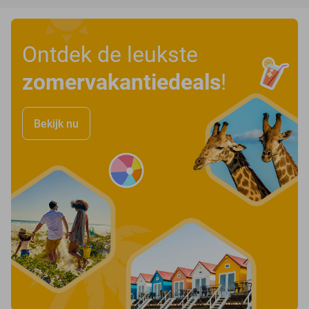
Ontdek de leukste
zomervakantiedeals
!
Bekijk nu