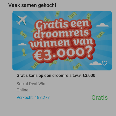
Vaak samen gekocht
favorite_border
Gratis kans op een droomreis t.w.v. €3.000
Social Deal Win
Online
Gratis
Verkocht: 187.277