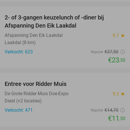
favorite_border
2- of 3-gangen keuzelunch of -diner bij
37%
Afspanning Den Eik Laakdal
Afspanning Den Eik Laakdal
9.7
star
Laakdal (8 km)
Verkocht: 623
€37
,50
Regulier
€23
,50
favorite_border
Entree voor Ridder Muis
22%
De Grote Ridder Muis Doe-Expo
9.3
star
Diest (+2 locaties)
Verkocht: 471
€14
,70
Regulier
€11
,50