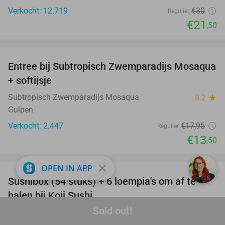
Verkocht: 12.719
€30
Regulier
€21
,50
favorite_border
Entree bij Subtropisch Zwemparadijs Mosaqua
25%
+ softijsje
Subtropisch Zwemparadijs Mosaqua
8.2
star
Gulpen
Verkocht: 2.447
€17
,95
Regulier
€13
,50
favorite_border
close
OPEN IN APP
Sushibox (54 stuks) + 6 loempia's om af te
47%
halen bij Koji Sushi
Sold out!
Koji Sushi Tessenderlo
9.8
star
Tessenderlo-Ham (12 km)