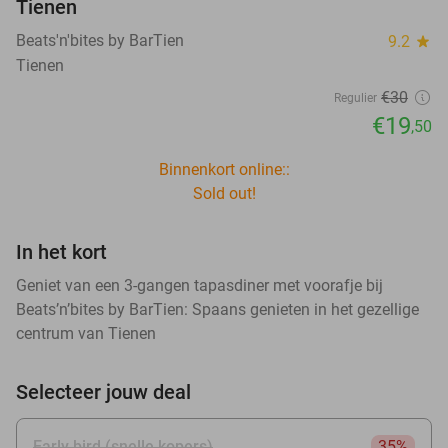
Tienen
Beats'n'bites by BarTien
9.2
star
Tienen
€30
Regulier
€19
,50
Binnenkort online::
Sold out!
In het kort
Geniet van een 3-gangen tapasdiner met voorafje bij
Beats’n’bites by BarTien: Spaans genieten in het gezellige
centrum van Tienen
Selecteer jouw deal
Early bird (snelle kopers)
35%