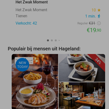
Het Zwak Moment
Het Zwak Moment
10
star
Tienen
1 min.
directions_walk
Verkocht: 42
€31
Regulier
€19
,90
Populair bij mensen uit Hageland:
34%
NEW
TODAY
favorite_border