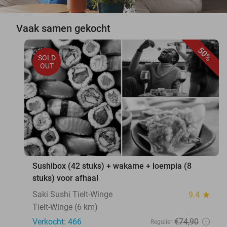
Vaak samen gekocht
50%
SOLD
OUT
Sushibox (42 stuks) + wakame + loempia (8
stuks) voor afhaal
Saki Sushi Tielt-Winge
9.4
star
Tielt-Winge (6 km)
Verkocht: 466
€74
,90
Regulier