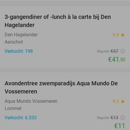
favorite_border
3-gangendiner of -lunch à la carte bij Den
27%
Hagelander
Den Hagelander
9.9
star
Aarschot
Verkocht: 198
€57
Regulier
€41
,50
favorite_border
Avondentree zwemparadijs Aqua Mundo De
15%
Vossemeren
Aqua Mundo Vossemeren
9.3
star
Lommel
Verkocht: 6.333
€13
Regulier
€11