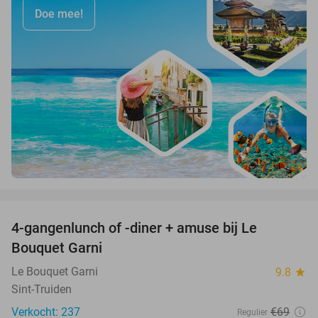
Doe mee!
favorite_border
4-gangenlunch of -diner + amuse bij Le
39%
Bouquet Garni
Le Bouquet Garni
9.8
star
Sint-Truiden
Verkocht: 237
€69
Regulier