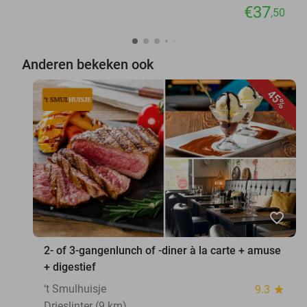
€37
,50
Anderen bekeken ook
45%
favorite_border
2- of 3-gangenlunch of -diner à la carte + amuse
+ digestief
‘t Smulhuisje
9.3
star
Drieslinter (9 km)