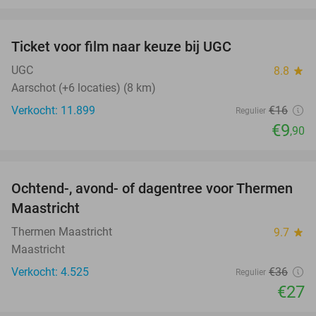
favorite_border
Ticket voor film naar keuze bij UGC
38%
UGC
8.8
star
Aarschot (+6 locaties) (8 km)
Verkocht: 11.899
€16
Regulier
€9
,90
favorite_border
Ochtend-, avond- of dagentree voor Thermen
25%
Maastricht
Thermen Maastricht
9.7
star
Maastricht
Verkocht: 4.525
€36
Regulier
€27
favorite_border