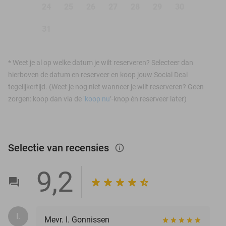
24
25
26
27
28
29
30
31
*
Weet je al op welke datum je wilt reserveren? Selecteer dan
hierboven de datum en reserveer en koop jouw Social Deal
tegelijkertijd. (Weet je nog niet wanneer je wilt reserveren? Geen
zorgen: koop dan via de ‘
koop nu
’-knop én reserveer later)
Selectie van recensies
info_outlined
9,2
I.
Mevr. I. Gonnissen