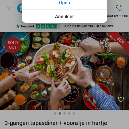
Open
7 dagen per week beschikbaar
10+ miljoen leden
Annuleer
Bereikbaar tot 21:00
9,4
op basis van
206.187 reviews
Ontdek 15.000+ deals
35%
SOLD
7 dagen per week beschikbaar
OUT
10+ miljoen leden
favorite_border
3-gangen tapasdiner + voorafje in hartje