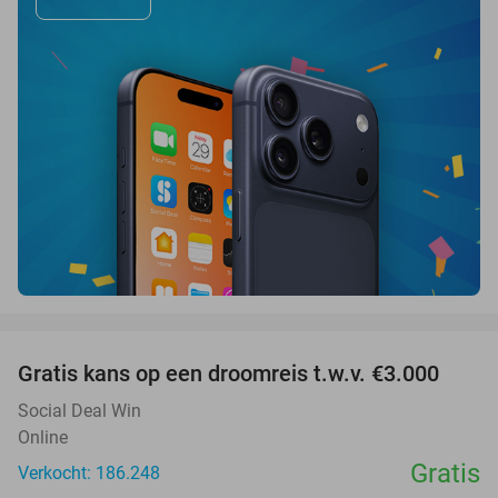
favorite_border
Gratis kans op een droomreis t.w.v. €3.000
Social Deal Win
Online
Gratis
Verkocht: 186.248