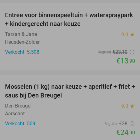
Entree voor binnenspeeltuin + waterspraypark
40%
+ kindergerecht naar keuze
Tarzan & Jane
9.3
star
Heusden-Zolder
Verkocht: 5.598
€23
,10
Regulier
€13
,90
favorite_border
Mosselen (1 kg) naar keuze + aperitief + friet +
34%
saus bij Den Breugel
Den Breugel
9.3
star
Aarschot
Verkocht: 509
€38
Regulier
€24
,90