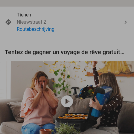
Tienen
Nieuwstraat 2
Routebeschrijving
Tentez de gagner un voyage de rêve gratuit d'une valeur de 3.000 € !
play_circle