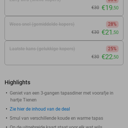
€19
€30
,50
Wees snel (gemiddelde kopers)
28%
€21
€30
,50
Laatste kans (gelukkige kopers)
25%
€22
€30
,50
Highlights
Geniet van een 3-gangen tapasdiner met voorafje in
hartje Tienen
Zie
hier
de inhoud van de deal
Smul van verschillende koude en warme tapas
Op de uitgebreide kaart staat voor elk wat wils