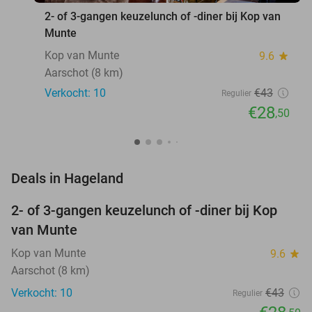
2- of 3-gangen keuzelunch of -diner bij Kop van
Munte
Kop van Munte
9.6
star
Aarschot (8 km)
Verkocht: 10
€43
Regulier
€28
,50
favorite_border
Deals in Hageland
2- of 3-gangen keuzelunch of -diner bij Kop
34%
NEW
van Munte
TODAY
Kop van Munte
9.6
star
Aarschot (8 km)
Verkocht: 10
€43
Regulier