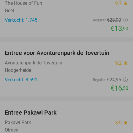
The House of Fun
9.7
star
Geel
Verkocht: 1.745
€28
,90
Regulier
€13
,90
favorite_border
Entree voor Avonturenpark de Tovertuin
34%
Avonturenpark de Tovertuin
9.2
star
Hoogerheide
Verkocht: 8.591
€24
,95
Regulier
€16
,50
favorite_border
Entree Pakawi Park
28%
Pakawi Park
8.9
star
Olmen