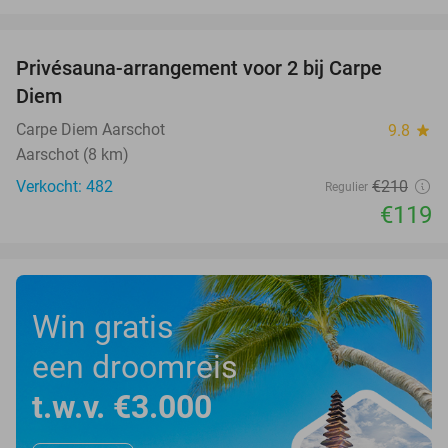
favorite_border
Privésauna-arrangement voor 2 bij Carpe
43%
Diem
Carpe Diem Aarschot
9.8
star
Aarschot (8 km)
Verkocht: 482
€210
Regulier
€119
Win gratis
een droomreis
t.w.v. €3.000