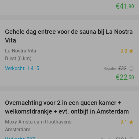
€41
,90
favorite_border
Gehele dag entree voor de sauna bij La Nostra
30%
Vita
La Nostra Vita
9.8
star
Diest (6 km)
Verkocht: 1.415
€32
Regulier
€22
,50
favorite_border
Overnachting voor 2 in een queen kamer +
51%
welkomstdrankje + evt. ontbijt in Amsterdam
Moxy Amsterdam Houthavens
9.1
star
Amsterdam