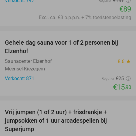
Verkocht: 797
€181
Regulier
€89
Excl. ca. €3 p.p.p.n. + 7% toeristenbelasting
favorite_border
Gehele dag sauna voor 1 of 2 personen bij
36%
Elzenhof
Saunacenter Elzenhof
8.6
star
Meensel-Kiezegem
Verkocht: 871
€25
Regulier
€15
,90
favorite_border
Vrij jumpen (1 of 2 uur) + frisdrankje +
52%
jumpsokken of 1 uur arcadespellen bij
Superjump