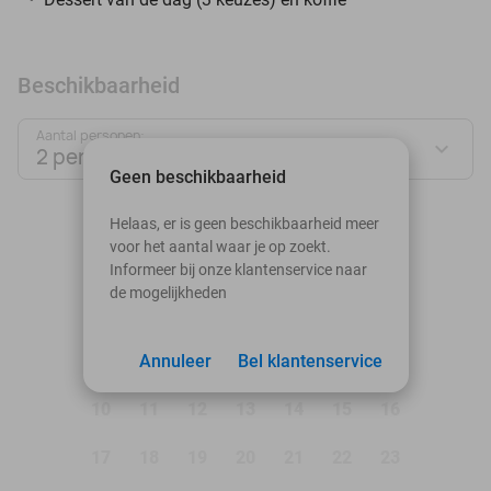
Beschikbaarheid
Aantal personen:
2 personen
Geen beschikbaarheid
augustus 2026
Helaas, er is geen beschikbaarheid meer
voor het aantal waar je op zoekt.
Ma
Di
Wo
Do
Vr
Za
Zo
Informeer bij onze klantenservice naar
de mogelijkheden
1
2
3
Annuleer
4
5
Bel klantenservice
6
7
8
9
10
11
12
13
14
15
16
17
18
19
20
21
22
23