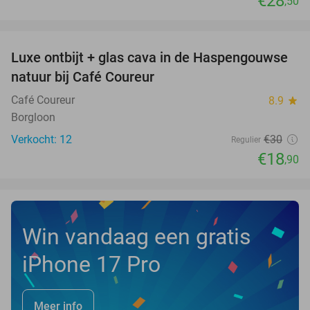
€28
,50
favorite_border
Luxe ontbijt + glas cava in de Haspengouwse
37%
NEW
natuur bij Café Coureur
TODAY
Café Coureur
8.9
star
Borgloon
Verkocht: 12
€30
Regulier
€18
,90
Win vandaag een gratis
iPhone 17 Pro
Meer info