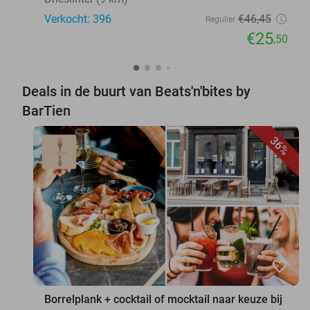
Verkocht: 396
€46
,45
Regulier
€25
,50
Deals in de buurt van Beats'n'bites by
BarTien
36%
favorite_border
Borrelplank + cocktail of mocktail naar keuze bij