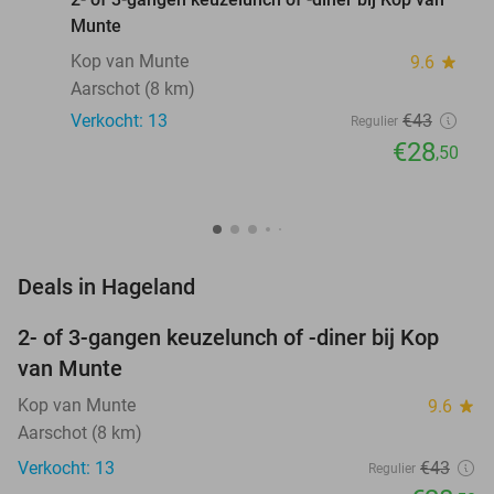
Munte
Kop van Munte
9.6
star
Aarschot (8 km)
Verkocht: 13
€43
Regulier
€28
,50
favorite_border
Deals in Hageland
2- of 3-gangen keuzelunch of -diner bij Kop
34%
van Munte
Kop van Munte
9.6
star
Aarschot (8 km)
Verkocht: 13
€43
Regulier