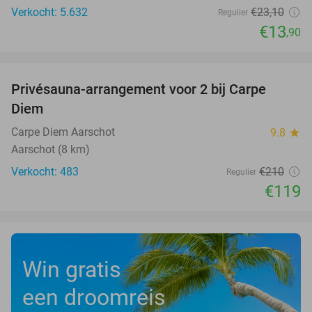
Verkocht: 5.632
€23
,10
Regulier
€13
,90
favorite_border
Privésauna-arrangement voor 2 bij Carpe
43%
Diem
Carpe Diem Aarschot
9.8
star
Aarschot (8 km)
Verkocht: 483
€210
Regulier
€119
Win gratis
een droomreis