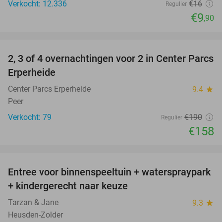
Verkocht: 12.336
€16
Regulier
€9
,90
favorite_border
2, 3 of 4 overnachtingen voor 2 in Center Parcs
17%
Erperheide
Center Parcs Erperheide
9.4
star
Peer
Verkocht: 79
€190
Regulier
€158
favorite_border
Entree voor binnenspeeltuin + waterspraypark
40%
+ kindergerecht naar keuze
Tarzan & Jane
9.3
star
Heusden-Zolder