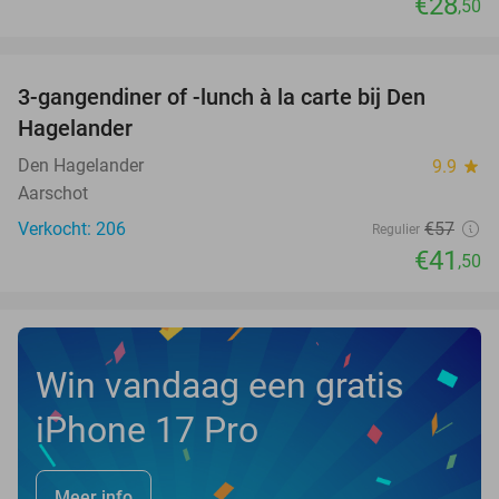
€28
,50
favorite_border
3-gangendiner of -lunch à la carte bij Den
27%
Hagelander
Den Hagelander
9.9
star
Aarschot
Verkocht: 206
€57
Regulier
€41
,50
Win vandaag een gratis
iPhone 17 Pro
Meer info