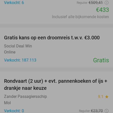
Verkocht: 6
€509
,41
Regulier
€433
Inclusief alle bijkomende kosten
favorite_border
Gratis kans op een droomreis t.w.v. €3.000
Social Deal Win
Online
Gratis
Verkocht: 187.113
favorite_border
Rondvaart (2 uur) + evt. pannenkoeken of ijs +
20%
NEW
drankje naar keuze
TODAY
Zander Passagiersschip
9.1
star
Mol
Verkocht: 0
€23
,70
Regulier