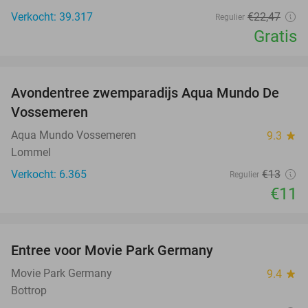
Verkocht: 39.317
€22
,47
Regulier
Gratis
favorite_border
Avondentree zwemparadijs Aqua Mundo De
15%
Vossemeren
Aqua Mundo Vossemeren
9.3
star
Lommel
Verkocht: 6.365
€13
Regulier
€11
favorite_border
Entree voor Movie Park Germany
38%
Movie Park Germany
9.4
star
Bottrop