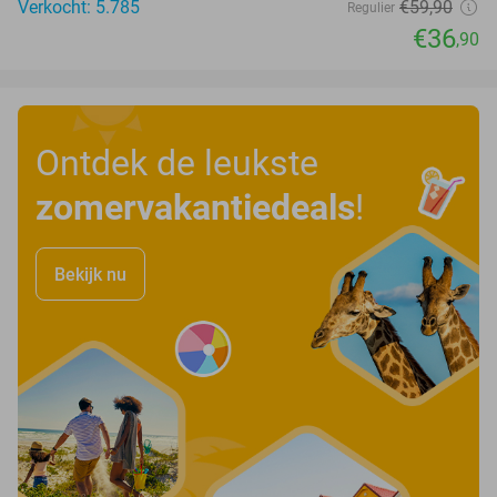
Verkocht: 5.785
€59
,90
Regulier
€36
,90
Ontdek de leukste
zomervakantiedeals
!
Bekijk nu