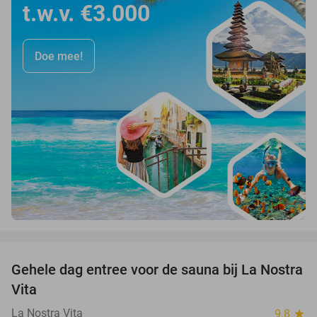
t.w.v. €3.000
Doe mee!
favorite_border
Gehele dag entree voor de sauna bij La Nostra
30%
Vita
La Nostra Vita
9.8
star