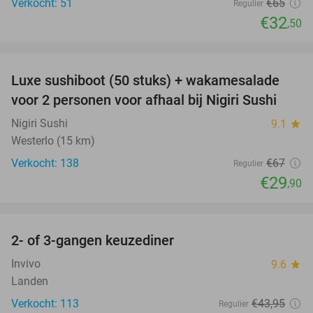
Verkocht: 51
€65
Regulier
€32
,50
favorite_border
Luxe sushiboot (50 stuks) + wakamesalade
55%
voor 2 personen voor afhaal bij Nigiri Sushi
Nigiri Sushi
9.1
star
Westerlo (15 km)
Verkocht: 138
€67
Regulier
€29
,90
favorite_border
2- of 3-gangen keuzediner
40%
Invivo
9.6
star
Landen
Verkocht: 113
€43
,95
Regulier