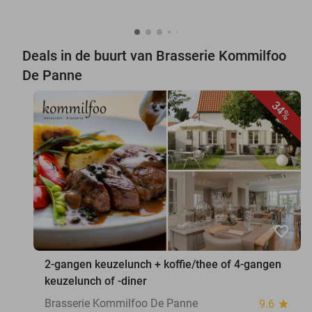
Deals in de buurt van Brasserie Kommilfoo
De Panne
34%
favorite_border
2-gangen keuzelunch + koffie/thee of 4-gangen
keuzelunch of -diner
Brasserie Kommilfoo De Panne
9.6
star