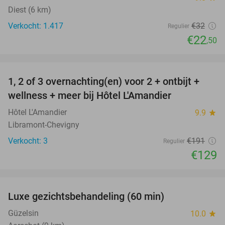
Diest (6 km)
Verkocht: 1.417
€32
Regulier
€22
,50
favorite_border
1, 2 of 3 overnachting(en) voor 2 + ontbijt +
32%
NEW
wellness + meer bij Hôtel L'Amandier
TODAY
Hôtel L'Amandier
9.9
star
Libramont-Chevigny
Verkocht: 3
€191
Regulier
€129
favorite_border
Luxe gezichtsbehandeling (60 min)
67%
Güzelsin
10.0
star