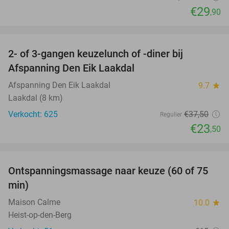
€29
,90
favorite_border
2- of 3-gangen keuzelunch of -diner bij
37%
Afspanning Den Eik Laakdal
Afspanning Den Eik Laakdal
9.7
star
Laakdal (8 km)
Verkocht: 625
€37
,50
Regulier
€23
,50
favorite_border
Ontspanningsmassage naar keuze (60 of 75
50%
min)
Maison Calme
10.0
star
Heist-op-den-Berg