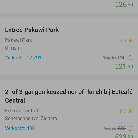
€26
,50
favorite_border
Entree Pakawi Park
28%
Pakawi Park
8.9
star
Olmen
Verkocht: 12.791
€30
Regulier
€21
,50
favorite_border
2- of 3-gangen keuzediner of -lunch bij Eetcafé
28%
Central
Eetcafé Central
9.7
star
Scherpenheuvel-Zichem
Verkocht: 482
€33
Regulier
€23
,90