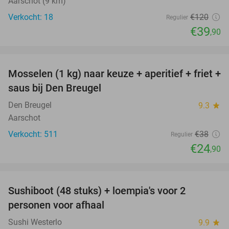
Aarschot (9 km)
Verkocht: 18
€120
Regulier
€39
,90
favorite_border
Mosselen (1 kg) naar keuze + aperitief + friet +
34%
saus bij Den Breugel
Den Breugel
9.3
star
Aarschot
Verkocht: 511
€38
Regulier
€24
,90
favorite_border
Sushiboot (48 stuks) + loempia's voor 2
46%
personen voor afhaal
Sushi Westerlo
9.9
star