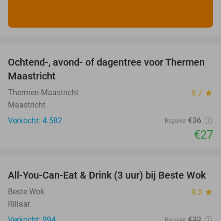
favorite_border
Ochtend-, avond- of dagentree voor Thermen
25%
Maastricht
Thermen Maastricht
9.7
star
Maastricht
Verkocht: 4.582
€36
Regulier
€27
favorite_border
All-You-Can-Eat & Drink (3 uur) bij Beste Wok
20%
Beste Wok
9.3
star
Rillaar
Verkocht: 994
€32
Regulier