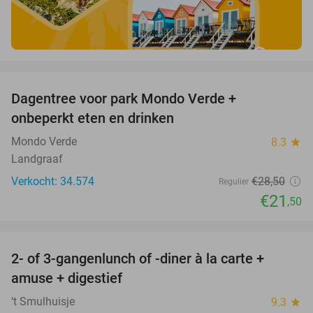
favorite_border
Dagentree voor park Mondo Verde +
25%
onbeperkt eten en drinken
Mondo Verde
8.3
star
Landgraaf
Verkocht: 34.574
€28
,50
Regulier
€21
,50
favorite_border
2- of 3-gangenlunch of -diner à la carte +
45%
amuse + digestief
‘t Smulhuisje
9.3
star