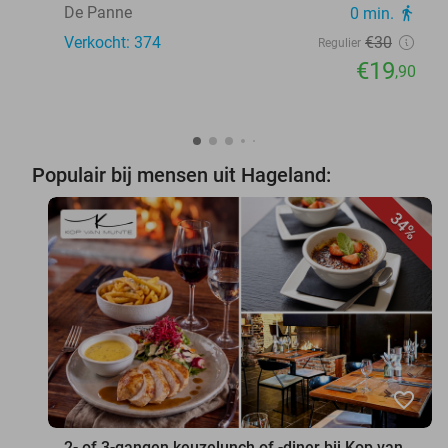
De Panne
0 min.
directions_walk
Verkocht: 374
€30
Regulier
€19
,90
Populair bij mensen uit Hageland:
34%
favorite_border
2- of 3-gangen keuzelunch of -diner bij Kop van