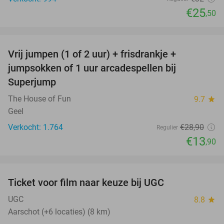
€25
,50
favorite_border
Vrij jumpen (1 of 2 uur) + frisdrankje +
52%
jumpsokken of 1 uur arcadespellen bij
Superjump
The House of Fun
9.7
star
Geel
Verkocht: 1.764
€28
,90
Regulier
€13
,90
favorite_border
Ticket voor film naar keuze bij UGC
38%
UGC
8.8
star
Aarschot (+6 locaties) (8 km)