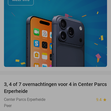
favorite_border
3, 4 of 7 overnachtingen voor 4 in Center Parcs
15%
Erperheide
Center Parcs Erperheide
9.4
star
Peer