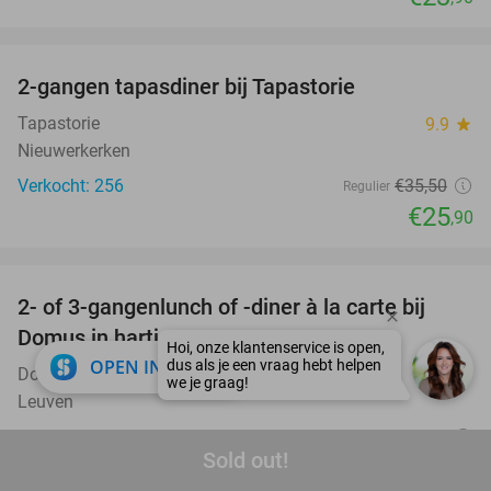
favorite_border
2-gangen tapasdiner bij Tapastorie
27%
Tapastorie
9.9
star
Nieuwerkerken
Verkocht: 256
€35
,50
Regulier
€25
,90
favorite_border
2- of 3-gangenlunch of -diner à la carte bij
32%
Domus in hartje Leuven
close
OPEN IN APP
Domus
9.6
star
Leuven
Verkocht: 558
€34
,55
Regulier
Sold out!
€23
,50