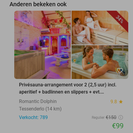
Anderen bekeken ook
34%
favorite_border
Privésauna-arrangement voor 2 (2,5 uur) incl.
aperitief + badlinnen en slippers + evt.
borrelplank
Romantic Dolphin
9.8
star
Tessenderlo (14 km)
Verkocht: 789
€150
Regulier
€99