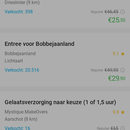
Drieslinter (9 km)
Verkocht: 398
€46
,45
Regulier
€25
,50
favorite_border
Entree voor Bobbejaanland
40%
Bobbejaanland
9.1
star
Lichtaart
Verkocht: 20.516
€49
,90
Regulier
€29
,90
favorite_border
Gelaatsverzorging naar keuze (1 of 1,5 uur)
54%
Mystique MakeOvers
9.8
star
Aarschot (8 km)
Verkocht: 16
€65
Regulier