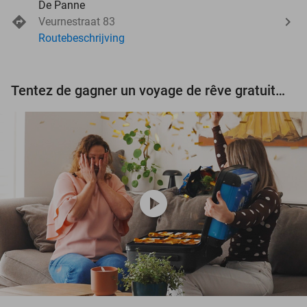
De Panne
Veurnestraat 83
Routebeschrijving
Tentez de gagner un voyage de rêve gratuit d'une valeur de 3.000 € !
play_circle