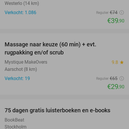
Westerlo (14 km)
Verkocht: 1.086
€74
Regulier
€39
,90
favorite_border
Massage naar keuze (60 min) + evt.
54%
rugpakking en/of scrub
Mystique MakeOvers
9.8
star
Aarschot (8 km)
Verkocht: 19
€65
Regulier
€29
,90
favorite_border
100%
75 dagen gratis luisterboeken en e-books
BookBeat
Stockholm