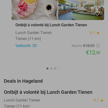
favorite_border
Ontbijt à volonté bij Lunch Garden Tienen
Lunch Garden Tienen
9.7
star
Tienen (11 km)
Verkocht: 20
€18
,99
Regulier
€12
,50
favorite_border
Deals in Hageland
Ontbijt à volonté bij Lunch Garden Tienen
34%
NEW
TODAY
Lunch Garden Tienen
9.7
star
Tienen (11 km)