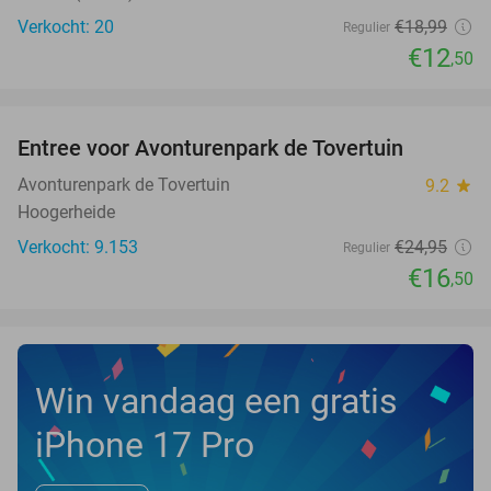
Verkocht: 20
€18
,99
Regulier
€12
,50
favorite_border
Entree voor Avonturenpark de Tovertuin
34%
NEW
TODAY
Avonturenpark de Tovertuin
9.2
star
Hoogerheide
Verkocht: 9.153
€24
,95
Regulier
€16
,50
Win vandaag een gratis
iPhone 17 Pro