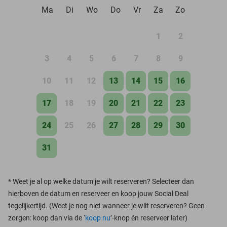
Ma
Di
Wo
Do
Vr
Za
Zo
1
2
3
4
5
6
7
8
9
10
11
12
13
14
15
16
17
18
19
20
21
22
23
24
25
26
27
28
29
30
31
*
Weet je al op welke datum je wilt reserveren? Selecteer dan
hierboven de datum en reserveer en koop jouw Social Deal
tegelijkertijd. (Weet je nog niet wanneer je wilt reserveren? Geen
zorgen: koop dan via de ‘
koop nu
’-knop én reserveer later)