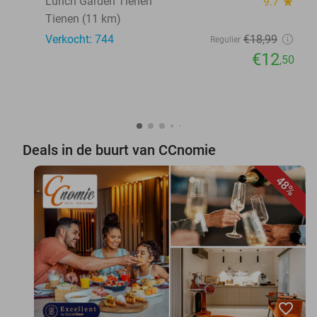
Lunch Garden Tienen
9.7
star
Tienen (11 km)
Verkocht: 744
€18
,99
Regulier
€12
,50
Deals in de buurt van CCnomie
48%
favorite_border