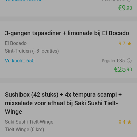
€9
,90
favorite_border
3-gangen tapasdiner + limonade bij El Bocado
26%
El Bocado
9.7
star
Sint-Truiden (+3 locaties)
Verkocht: 650
€35
Regulier
€25
,90
favorite_border
Sushibox (42 stuks) + 4x tempura scampi +
51%
mixsalade voor afhaal bij Saki Sushi Tielt-
Winge
Saki Sushi Tielt-Winge
9.4
star
Tielt-Winge (6 km)