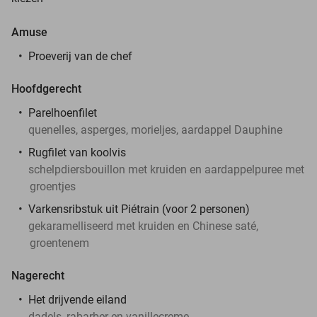
Amuse
Proeverij van de chef
Hoofdgerecht
Parelhoenfilet
quenelles, asperges, morieljes, aardappel Dauphine
Rugfilet van koolvis
schelpdiersbouillon met kruiden en aardappelpuree met
groentjes
Varkensribstuk uit Piétrain (voor 2 personen)
gekaramelliseerd met kruiden en Chinese saté,
groentenem
Nagerecht
Het drijvende eiland
dadels, rabarber en vanillecreme