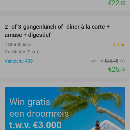
€22
,50
favorite_border
2- of 3-gangenlunch of -diner à la carte +
45%
amuse + digestief
‘t Smulhuisje
9.3
star
Drieslinter (9 km)
Verkocht: 409
€46
,45
Regulier
€25
,50
Win gratis
een droomreis
t.w.v. €3.000