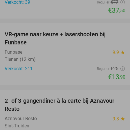
Verkocht: 39
€77
Regulier
€37
,50
favorite_border
VR-game naar keuze + lasershooten bij
44%
Funbase
Funbase
9.9
star
Tienen (12 km)
Verkocht: 211
€25
Regulier
€13
,90
favorite_border
2- of 3-gangendiner à la carte bij Aznavour
31%
Resto
Aznavour Resto
9.8
star
Sint-Truiden