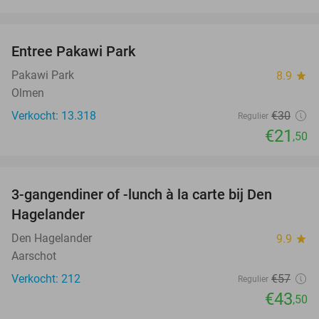
favorite_border
Entree Pakawi Park
28%
Pakawi Park
8.9
star
Olmen
Verkocht: 13.318
€30
Regulier
€21
,50
favorite_border
3-gangendiner of -lunch à la carte bij Den
24%
Hagelander
Den Hagelander
9.9
star
Aarschot
Verkocht: 212
€57
Regulier
€43
,50