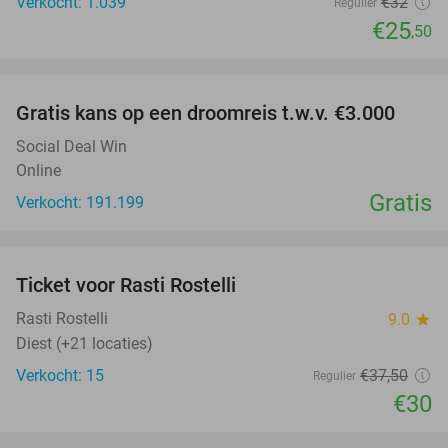
Verkocht: 1.039
€32
Regulier
€25
,50
favorite_border
Gratis kans op een droomreis t.w.v. €3.000
Social Deal Win
Online
Gratis
Verkocht: 191.199
favorite_border
Ticket voor Rasti Rostelli
20%
NEW
TODAY
Rasti Rostelli
9.0
star
Diest (+21 locaties)
Verkocht: 15
€37
,50
Regulier
€30