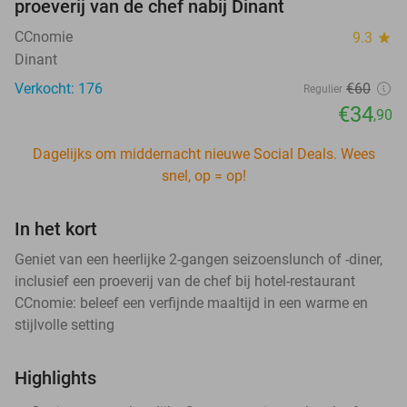
proeverij van de chef nabij Dinant
CCnomie
9.3
star
Dinant
Verkocht: 176
€60
Regulier
€34
,90
Dagelijks om middernacht nieuwe Social Deals. Wees
snel, op = op!
In het kort
Geniet van een heerlijke 2-gangen seizoenslunch of -diner,
inclusief een proeverij van de chef bij hotel-restaurant
CCnomie: beleef een verfijnde maaltijd in een warme en
stijlvolle setting
Highlights