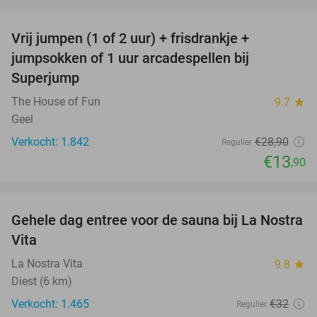
favorite_border
Vrij jumpen (1 of 2 uur) + frisdrankje +
52%
jumpsokken of 1 uur arcadespellen bij
Superjump
The House of Fun
9.7
star
Geel
Verkocht: 1.842
€28
,90
Regulier
€13
,90
favorite_border
Gehele dag entree voor de sauna bij La Nostra
30%
Vita
La Nostra Vita
9.8
star
Diest (6 km)
Verkocht: 1.465
€32
Regulier