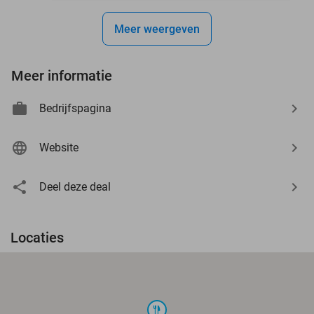
Meer weergeven
Meer informatie
Bedrijfspagina
Website
Deel deze deal
Locaties
food