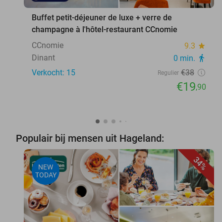
Buffet petit-déjeuner de luxe + verre de
champagne à l'hôtel-restaurant CCnomie
CCnomie
9.3
star
Dinant
0 min.
directions_walk
Verkocht: 15
€38
Regulier
€19
,90
Populair bij mensen uit Hageland:
34%
NEW
TODAY