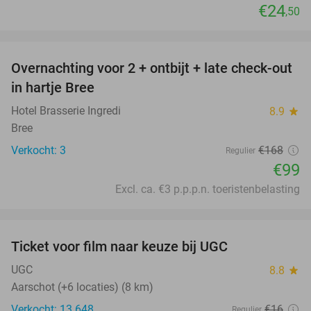
€24
,50
favorite_border
Overnachting voor 2 + ontbijt + late check-out
41%
NEW
in hartje Bree
TODAY
Hotel Brasserie Ingredi
8.9
star
Bree
Verkocht: 3
€168
Regulier
€99
Excl. ca. €3 p.p.p.n. toeristenbelasting
favorite_border
Ticket voor film naar keuze bij UGC
38%
UGC
8.8
star
Aarschot (+6 locaties) (8 km)
Verkocht: 13.648
€16
Regulier