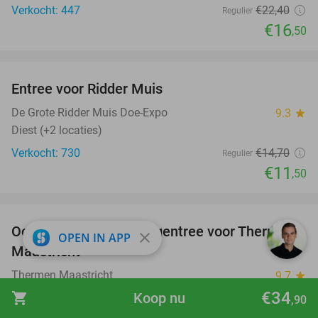
Verkocht: 447
€22
,40
Regulier
€16
,50
favorite_border
Entree voor Ridder Muis
22%
De Grote Ridder Muis Doe-Expo
9.3
star
Diest (+2 locaties)
Verkocht: 730
€14
,70
Regulier
€11
,50
favorite_border
Ochtend-, avond- of dagentree voor Thermen
25%
close
OPEN IN APP
Maastricht
Thermen Maastricht
9.7
star
Maastricht
€34
shopping_cart
Koop nu
,90
Verkocht: 4.841
€36
Regulier