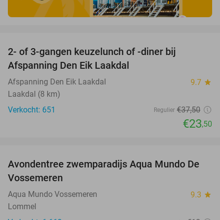
favorite_border
2- of 3-gangen keuzelunch of -diner bij
37%
Afspanning Den Eik Laakdal
Afspanning Den Eik Laakdal
9.7
star
Laakdal (8 km)
Verkocht: 651
€37
,50
Regulier
€23
,50
favorite_border
Avondentree zwemparadijs Aqua Mundo De
15%
Vossemeren
Aqua Mundo Vossemeren
9.3
star
Lommel