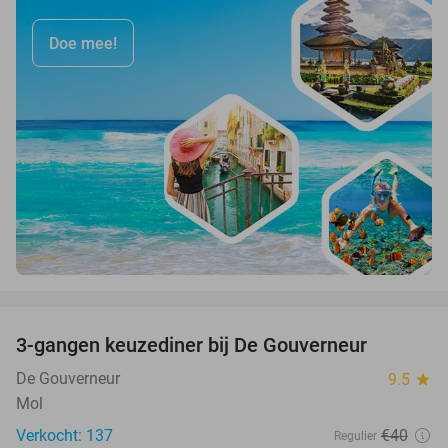
Doe mee!
favorite_border
3-gangen keuzediner bij De Gouverneur
39%
De Gouverneur
9.5
star
Mol
Verkocht: 137
€40
Regulier