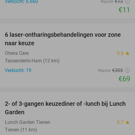
Verkocht: 6.660
€13
Regulier
€11
favorite_border
6 laser-ontharingsbehandelingen voor zone
77%
naar keuze
Otrera Care
9.9
star
Tessenderlo-Ham (12 km)
Verkocht: 19
€305
Regulier
€69
favorite_border
2- of 3-gangen keuzediner of -lunch bij Lunch
26%
Garden
Lunch Garden Tienen
9.7
star
Tienen (11 km)