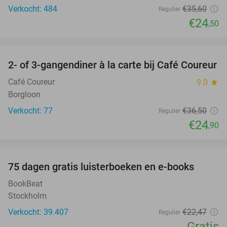
Verkocht: 484
€35
,60
Regulier
€24
,50
favorite_border
2- of 3-gangendiner à la carte bij Café Coureur
32%
Café Coureur
9.0
star
Borgloon
Verkocht: 77
€36
,50
Regulier
€24
,90
favorite_border
100%
75 dagen gratis luisterboeken en e-books
BookBeat
Stockholm
Verkocht: 39.407
€22
,47
Regulier
Gratis