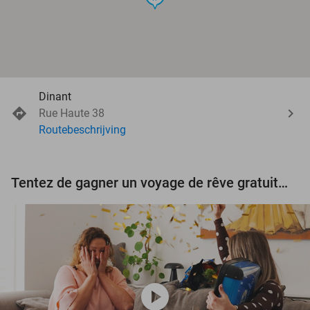
Dinant
Rue Haute 38
Routebeschrijving
Tentez de gagner un voyage de rêve gratuit d'une valeur de 3.000 € !
play_circle