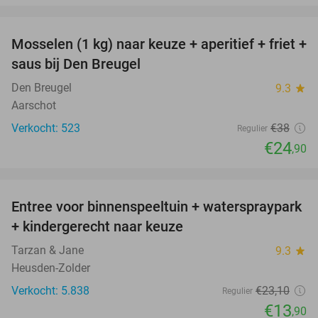
favorite_border
Mosselen (1 kg) naar keuze + aperitief + friet +
34%
saus bij Den Breugel
Den Breugel
9.3
star
Aarschot
Verkocht: 523
€38
Regulier
€24
,90
favorite_border
Entree voor binnenspeeltuin + waterspraypark
40%
+ kindergerecht naar keuze
Tarzan & Jane
9.3
star
Heusden-Zolder
Verkocht: 5.838
€23
,10
Regulier
€13
,90