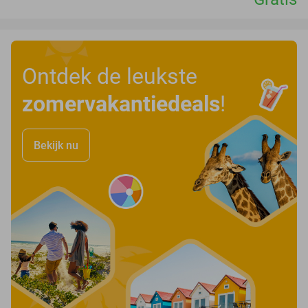
Ontdek de leukste
zomervakantiedeals
!
Bekijk nu