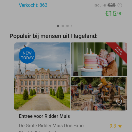
Verkocht: 863
€25
Regulier
€15
,90
Populair bij mensen uit Hageland:
22%
NEW
TODAY
favorite_border
Entree voor Ridder Muis
De Grote Ridder Muis Doe-Expo
9.3
star