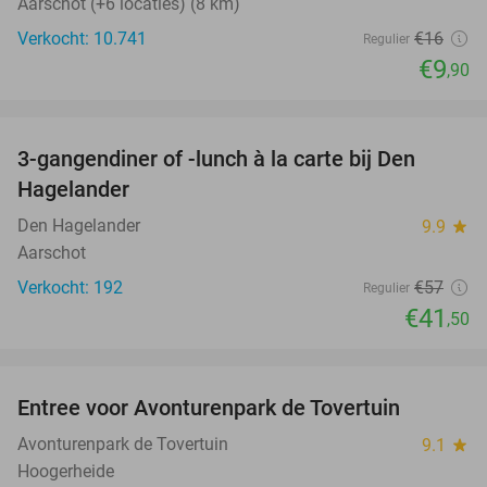
Aarschot (+6 locaties) (8 km)
Verkocht: 10.741
€16
Regulier
€9
,90
favorite_border
3-gangendiner of -lunch à la carte bij Den
27%
Hagelander
Den Hagelander
9.9
star
Aarschot
Verkocht: 192
€57
Regulier
€41
,50
favorite_border
Entree voor Avonturenpark de Tovertuin
34%
Avonturenpark de Tovertuin
9.1
star
Hoogerheide