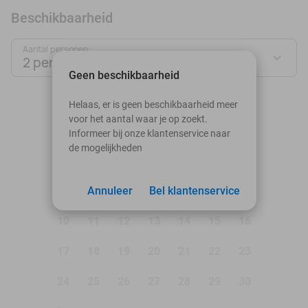
Beschikbaarheid
Aantal personen:
2 personen
Geen beschikbaarheid
augustus 2026
Helaas, er is geen beschikbaarheid meer
voor het aantal waar je op zoekt.
Ma
Di
Wo
Do
Vr
Za
Zo
Informeer bij onze klantenservice naar
de mogelijkheden
1
2
3
Annuleer
4
5
Bel klantenservice
6
7
8
9
10
11
12
13
14
15
16
17
18
19
20
21
22
23
24
25
26
27
28
29
30