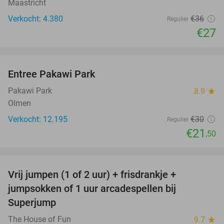
Maastricht
Verkocht: 4.380
€36
Regulier
€27
favorite_border
Entree Pakawi Park
28%
Pakawi Park
8.9
star
Olmen
Verkocht: 12.195
€30
Regulier
€21
,50
favorite_border
Vrij jumpen (1 of 2 uur) + frisdrankje +
52%
jumpsokken of 1 uur arcadespellen bij
Superjump
The House of Fun
9.7
star