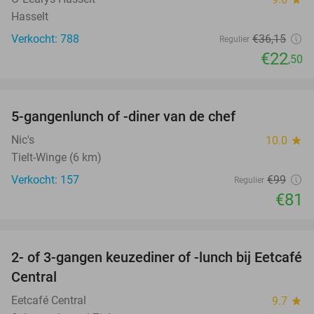
Hasselt
Verkocht: 788
€36
,15
Regulier
€22
,50
favorite_border
5-gangenlunch of -diner van de chef
18%
Nic's
10.0
star
Tielt-Winge (6 km)
Verkocht: 157
€99
Regulier
€81
favorite_border
2- of 3-gangen keuzediner of -lunch bij Eetcafé
28%
Central
Eetcafé Central
9.7
star