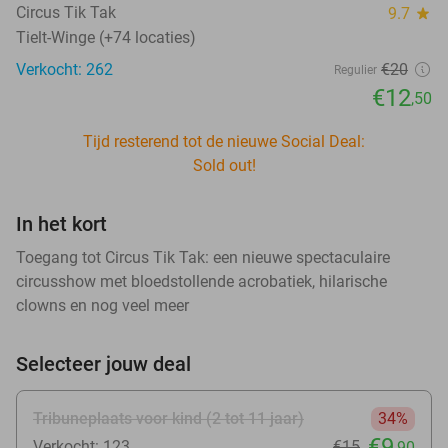
Circus Tik Tak
9.7
star
Tielt-Winge (+74 locaties)
Verkocht: 262
€20
Regulier
€12
,50
Tijd resterend tot de nieuwe Social Deal:
Sold out!
In het kort
Toegang tot Circus Tik Tak: een nieuwe spectaculaire
circusshow met bloedstollende acrobatiek, hilarische
clowns en nog veel meer
Selecteer jouw deal
Tribuneplaats voor kind (2 tot 11 jaar)
34%
€9
Verkocht: 123
€15
,90