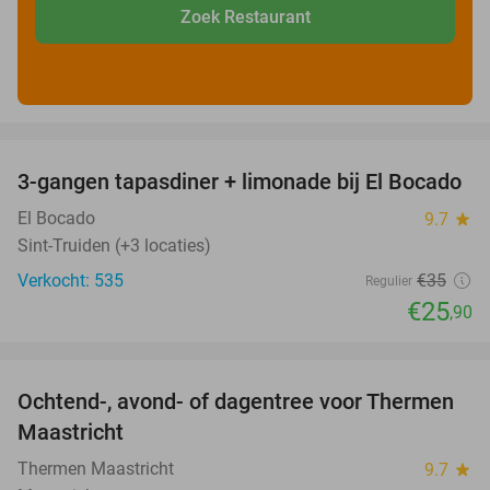
Zoek Restaurant
favorite_border
3-gangen tapasdiner + limonade bij El Bocado
26%
El Bocado
9.7
star
Sint-Truiden (+3 locaties)
Verkocht: 535
€35
Regulier
€25
,90
favorite_border
Ochtend-, avond- of dagentree voor Thermen
25%
Maastricht
Thermen Maastricht
9.7
star