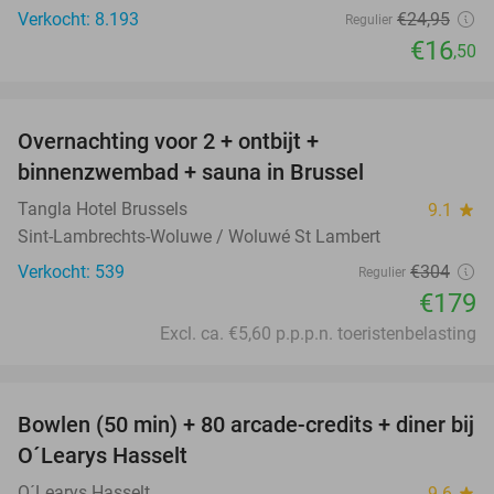
Verkocht: 8.193
€24
,95
Regulier
€16
,50
favorite_border
Overnachting voor 2 + ontbijt +
41%
binnenzwembad + sauna in Brussel
Tangla Hotel Brussels
9.1
star
Sint-Lambrechts-Woluwe / Woluwé St Lambert
Verkocht: 539
€304
Regulier
€179
Excl. ca. €5,60 p.p.p.n. toeristenbelasting
favorite_border
Bowlen (50 min) + 80 arcade-credits + diner bij
38%
O´Learys Hasselt
O´Learys Hasselt
9.6
star