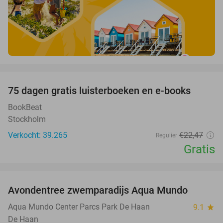
favorite_border
100%
75 dagen gratis luisterboeken en e-books
BookBeat
Stockholm
Verkocht: 39.265
€22
,47
Regulier
Gratis
favorite_border
Avondentree zwemparadijs Aqua Mundo
25%
Aqua Mundo Center Parcs Park De Haan
9.1
star
De Haan