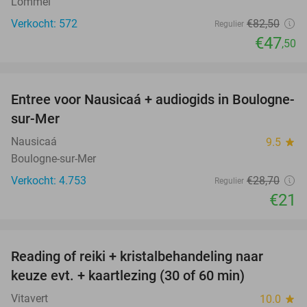
Lommel
Verkocht: 572
€82
,50
Regulier
€47
,50
favorite_border
Entree voor Nausicaá + audiogids in Boulogne-
27%
sur-Mer
Nausicaá
9.5
star
Boulogne-sur-Mer
Verkocht: 4.753
€28
,70
Regulier
€21
favorite_border
Reading of reiki + kristalbehandeling naar
56%
keuze evt. + kaartlezing (30 of 60 min)
Vitavert
10.0
star