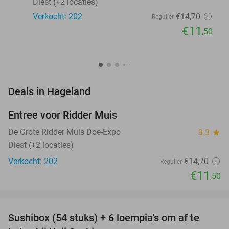
Diest (+2 locaties)
Verkocht: 202
€14
,70
Regulier
€11
,50
favorite_border
Deals in Hageland
Entree voor Ridder Muis
22%
NEW
TODAY
De Grote Ridder Muis Doe-Expo
9.3
star
Diest (+2 locaties)
Verkocht: 202
€14
,70
Regulier
€11
,50
favorite_border
Sushibox (54 stuks) + 6 loempia's om af te
47%