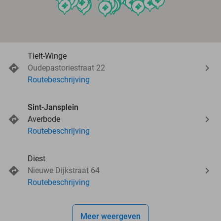
events
events
events
events
events
events
events
events
events
events
events
events
events
events
events
events
events
events
events
events
events
events
Tielt-Winge
Oudepastoriestraat 22
Routebeschrijving
Sint-Jansplein
Averbode
Routebeschrijving
Diest
Nieuwe Dijkstraat 64
Routebeschrijving
Meer weergeven