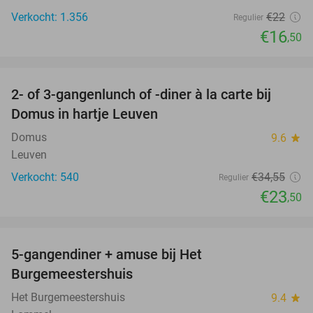
Verkocht: 1.356
€22
Regulier
€16
,50
favorite_border
2- of 3-gangenlunch of -diner à la carte bij
32%
Domus in hartje Leuven
Domus
9.6
star
Leuven
Verkocht: 540
€34
,55
Regulier
€23
,50
favorite_border
5-gangendiner + amuse bij Het
42%
Burgemeestershuis
Het Burgemeestershuis
9.4
star