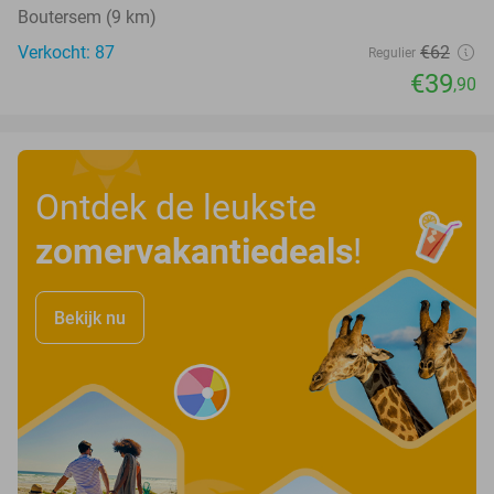
Boutersem (9 km)
Verkocht: 87
€62
Regulier
€39
,90
Ontdek de leukste
zomervakantiedeals
!
Bekijk nu