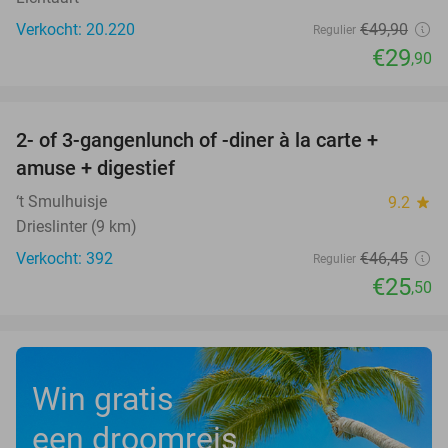
Verkocht: 20.220
€49
,90
Regulier
€29
,90
favorite_border
2- of 3-gangenlunch of -diner à la carte +
45%
amuse + digestief
‘t Smulhuisje
9.2
star
Drieslinter (9 km)
Verkocht: 392
€46
,45
Regulier
€25
,50
Win gratis
een droomreis