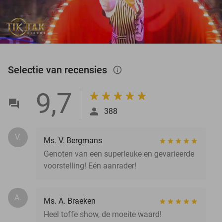
Selectie van recensies
info_outlined
9,7
388
V.
Ms. V. Bergmans
Genoten van een superleuke en gevarieerde
voorstelling! Eén aanrader!
A.
Ms. A. Braeken
Heel toffe show, de moeite waard!