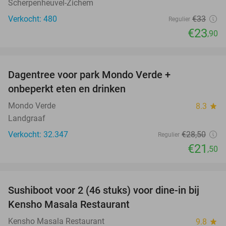
Scherpenheuvel-Zichem
Verkocht: 480
€33
Regulier
€23
,90
favorite_border
Dagentree voor park Mondo Verde +
25%
onbeperkt eten en drinken
Mondo Verde
8.3
star
Landgraaf
Verkocht: 32.347
€28
,50
Regulier
€21
,50
favorite_border
Sushiboot voor 2 (46 stuks) voor dine-in bij
36%
Kensho Masala Restaurant
Kensho Masala Restaurant
9.8
star