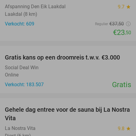
Afspanning Den Eik Laakdal
9.7
star
Laakdal (8 km)
Verkocht: 609
€37
,50
Regulier
€23
,50
favorite_border
Gratis kans op een droomreis t.w.v. €3.000
Social Deal Win
Online
Gratis
Verkocht: 183.507
favorite_border
Gehele dag entree voor de sauna bij La Nostra
30%
Vita
La Nostra Vita
9.8
star
Diest (6 km)