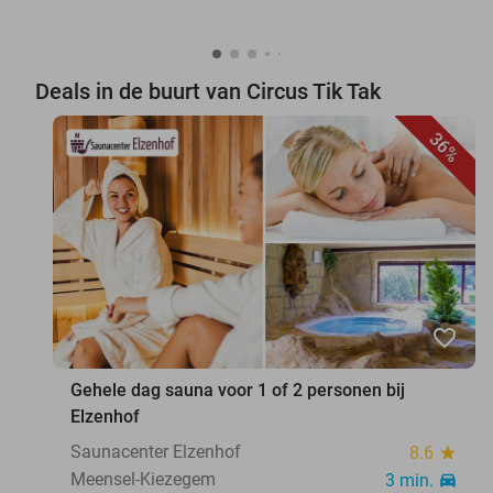
Deals in de buurt van Circus Tik Tak
36%
favorite_border
Gehele dag sauna voor 1 of 2 personen bij
Elzenhof
Saunacenter Elzenhof
8.6
star
Meensel-Kiezegem
3 min.
directions_car