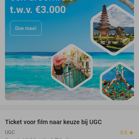
t.w.v. €3.000
Doe mee!
favorite_border
Ticket voor film naar keuze bij UGC
38%
UGC
8.8
star