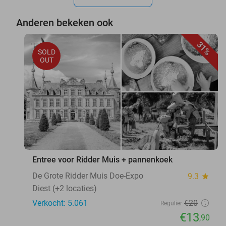
Anderen bekeken ook
31%
SOLD
OUT
Entree voor Ridder Muis + pannenkoek
De Grote Ridder Muis Doe-Expo
9.3
star
Diest (+2 locaties)
Verkocht: 5.061
€20
Regulier
€13
,90