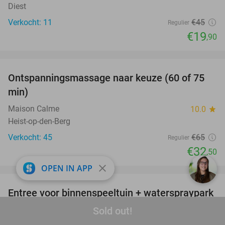
Diest
Verkocht: 11
€45
Regulier
€19
,90
favorite_border
Ontspanningsmassage naar keuze (60 of 75
50%
min)
Maison Calme
10.0
star
Heist-op-den-Berg
Verkocht: 45
€65
Regulier
€32
,50
favorite_border
close
OPEN IN APP
Entree voor binnenspeeltuin + waterspraypark
40%
+ kindergerecht naar keuze
Sold out!
Tarzan & Jane
9.3
star