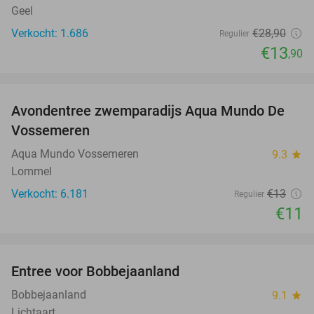
Geel
Verkocht: 1.686
€28
,90
Regulier
€13
,90
favorite_border
Avondentree zwemparadijs Aqua Mundo De
15%
Vossemeren
Aqua Mundo Vossemeren
9.3
star
Lommel
Verkocht: 6.181
€13
Regulier
€11
favorite_border
Entree voor Bobbejaanland
40%
Bobbejaanland
9.1
star
Lichtaart