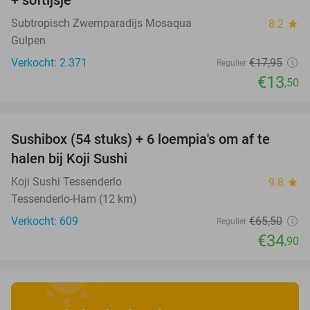
Subtropisch Zwemparadijs Mosaqua
8.2
star
Gulpen
Verkocht: 2.371
€17
,95
Regulier
€13
,50
favorite_border
Sushibox (54 stuks) + 6 loempia's om af te
47%
halen bij Koji Sushi
Koji Sushi Tessenderlo
9.8
star
Tessenderlo-Ham (12 km)
Verkocht: 609
€65
,50
Regulier
€34
,90