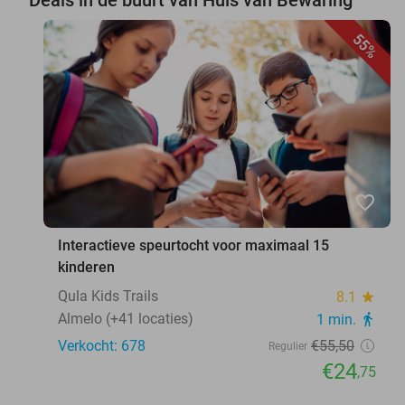
55%
favorite_border
Interactieve speurtocht voor maximaal 15
kinderen
Qula Kids Trails
8.1
star
Almelo (+41 locaties)
1 min.
directions_walk
Verkocht: 678
€55
,50
Regulier
€24
,75