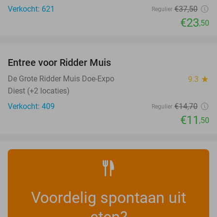
Verkocht: 621
€37
,50
Regulier
€23
,50
favorite_border
Entree voor Ridder Muis
22%
De Grote Ridder Muis Doe-Expo
9.3
star
Diest (+2 locaties)
Verkocht: 409
€14
,70
Regulier
€11
,50
Voordelig spontaan uit
eten?