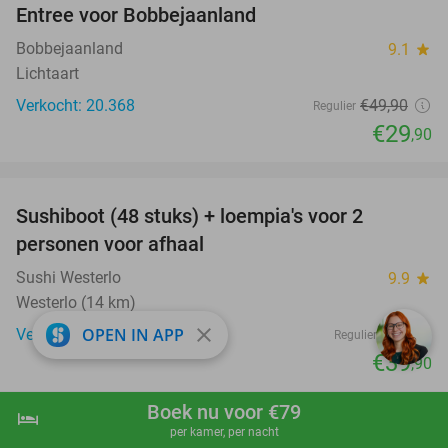
Entree voor Bobbejaanland
40%
Bobbejaanland
9.1
star
Lichtaart
Verkocht: 20.368
€49
,90
Regulier
€29
,90
favorite_border
Sushiboot (48 stuks) + loempia's voor 2
46%
personen voor afhaal
Sushi Westerlo
9.9
star
Westerlo (14 km)
close
OPEN IN APP
Verkocht: 1.078
€74
Regulier
€39
,90
favorite_border
Boek nu voor €79
hotel
shopping_cart
Boek nu
navigate_next
per kamer, per nacht
Dagentree voor park Mondo Verde +