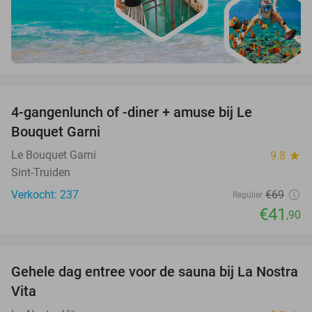
favorite_border
4-gangenlunch of -diner + amuse bij Le
39%
Bouquet Garni
Le Bouquet Garni
9.8
star
Sint-Truiden
Verkocht: 237
€69
Regulier
€41
,90
favorite_border
Gehele dag entree voor de sauna bij La Nostra
30%
Vita