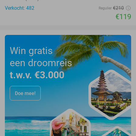
Verkocht: 482
€210
Regulier
€119
Win gratis
een droomreis
t.w.v. €3.000
Doe mee!