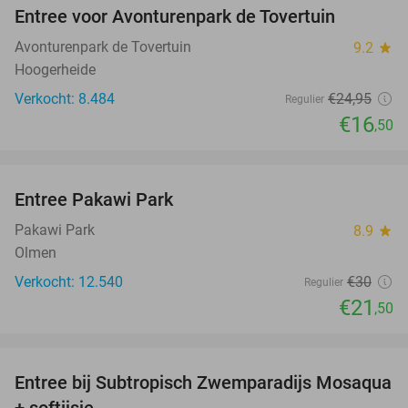
Entree voor Avonturenpark de Tovertuin
34%
Avonturenpark de Tovertuin
9.2
star
Hoogerheide
Verkocht: 8.484
€24
,95
Regulier
€16
,50
favorite_border
Entree Pakawi Park
28%
Pakawi Park
8.9
star
Olmen
Verkocht: 12.540
€30
Regulier
€21
,50
favorite_border
Entree bij Subtropisch Zwemparadijs Mosaqua
25%
+ softijsje