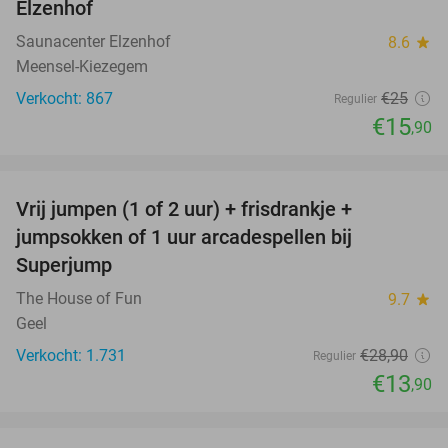
Elzenhof
Saunacenter Elzenhof
8.6
star
Meensel-Kiezegem
Verkocht: 867
€25
Regulier
€15
,90
favorite_border
Vrij jumpen (1 of 2 uur) + frisdrankje +
52%
jumpsokken of 1 uur arcadespellen bij
Superjump
The House of Fun
9.7
star
Geel
Verkocht: 1.731
€28
,90
Regulier
€13
,90
favorite_border