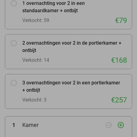
1 overnachting voor 2 in een
standaardkamer + ontbijt
€79
Verkocht: 59
2 overnachtingen voor 2 in de portierkamer +
ontbijt
€168
Verkocht: 14
3 overnachtingen voor 2 in een portierkamer
+ ontbijt
€257
Verkocht: 3
remove_circle_outline
add_circle_outline
1
Kamer