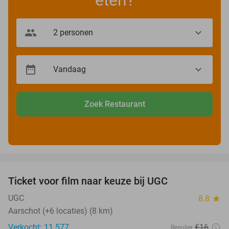
Zoek Restaurant
favorite_border
Ticket voor film naar keuze bij UGC
38%
UGC
8.8
star
Aarschot (+6 locaties) (8 km)
Verkocht: 11.577
€16
Regulier