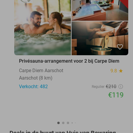
favorite_border
Privésauna-arrangement voor 2 bij Carpe Diem
Carpe Diem Aarschot
9.8
star
Aarschot (8 km)
Verkocht: 482
€210
Regulier
€119
Deals in de buurt van Huis van Bewaring