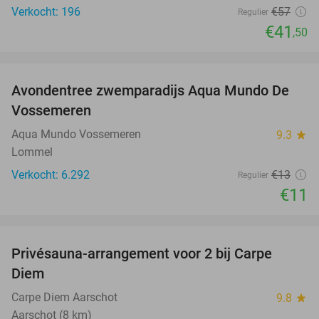
Verkocht: 196
€57
Regulier
€41
,50
favorite_border
Avondentree zwemparadijs Aqua Mundo De
15%
Vossemeren
Aqua Mundo Vossemeren
9.3
star
Lommel
Verkocht: 6.292
€13
Regulier
€11
favorite_border
Privésauna-arrangement voor 2 bij Carpe
43%
Diem
Carpe Diem Aarschot
9.8
star
Aarschot (8 km)