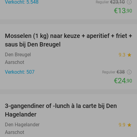
Verkocht: 5.548
€23
,10
Regulier
€13
,90
favorite_border
Mosselen (1 kg) naar keuze + aperitief + friet +
34%
saus bij Den Breugel
Den Breugel
9.3
star
Aarschot
Verkocht: 507
€38
Regulier
€24
,90
favorite_border
3-gangendiner of -lunch à la carte bij Den
27%
Hagelander
Den Hagelander
9.9
star
Aarschot