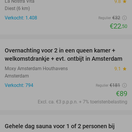
La Nostra Vita
9.8
star
Diest (6 km)
Verkocht: 1.408
€32
Regulier
€22
,50
favorite_border
Overnachting voor 2 in een queen kamer +
51%
welkomstdrankje + evt. ontbijt in Amsterdam
Moxy Amsterdam Houthavens
9.1
star
Amsterdam
Verkocht: 794
€181
Regulier
€89
Excl. ca. €3 p.p.p.n. + 7% toeristenbelasting
favorite_border
Gehele dag sauna voor 1 of 2 personen bij
36%