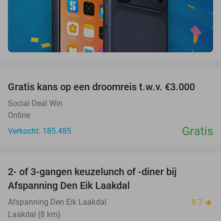
favorite_border
Gratis kans op een droomreis t.w.v. €3.000
Social Deal Win
Online
Gratis
Verkocht: 185.485
favorite_border
2- of 3-gangen keuzelunch of -diner bij
37%
Afspanning Den Eik Laakdal
Afspanning Den Eik Laakdal
9.7
star
Laakdal (8 km)