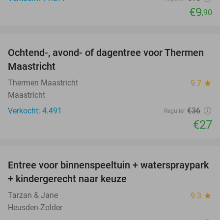
€9
,90
favorite_border
Ochtend-, avond- of dagentree voor Thermen
25%
Maastricht
Thermen Maastricht
9.7
star
Maastricht
Verkocht: 4.491
€36
Regulier
€27
favorite_border
Entree voor binnenspeeltuin + waterspraypark
40%
+ kindergerecht naar keuze
Tarzan & Jane
9.3
star
Heusden-Zolder