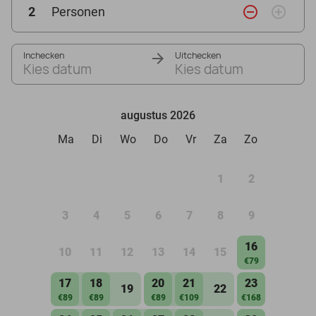
remove_circle_outline
add_circle_outline
2
Personen
Inchecken
Uitchecken
Kies datum
Kies datum
augustus 2026
Ma
Di
Wo
Do
Vr
Za
Zo
1
2
3
4
5
6
7
8
9
16
10
11
12
13
14
15
€79
17
18
20
21
23
19
22
€89
€89
€89
€109
€168