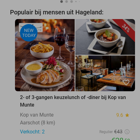
Populair bij mensen uit Hageland:
34%
NEW
TODAY
favorite_border
2- of 3-gangen keuzelunch of -diner bij Kop van
Munte
Kop van Munte
9.6
star
Aarschot (8 km)
Verkocht: 2
€43
Regulier