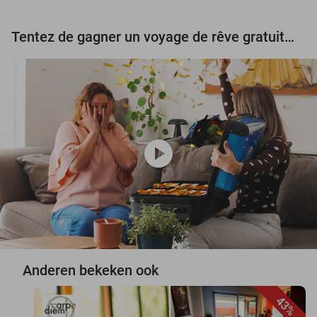
Tentez de gagner un voyage de rêve gratuit d'une valeur de 3.000 € !
play_circle
Anderen bekeken ook
43%