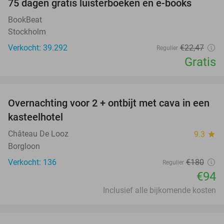
100%
75 dagen gratis luisterboeken en e-books
BookBeat
Stockholm
Verkocht: 39.292
€22
,47
Regulier
Gratis
favorite_border
Overnachting voor 2 + ontbijt met cava in een
48%
kasteelhotel
Château De Looz
9.3
star
Borgloon
Verkocht: 136
€180
Regulier
€94
Inclusief alle bijkomende kosten
favorite_border