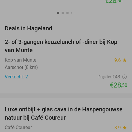
€28
,50
favorite_border
Deals in Hageland
2- of 3-gangen keuzelunch of -diner bij Kop
34%
NEW
van Munte
TODAY
Kop van Munte
9.6
star
Aarschot (8 km)
Verkocht: 2
€43
Regulier
€28
,50
favorite_border
Luxe ontbijt + glas cava in de Haspengouwse
37%
NEW
natuur bij Café Coureur
TODAY
Café Coureur
8.9
star