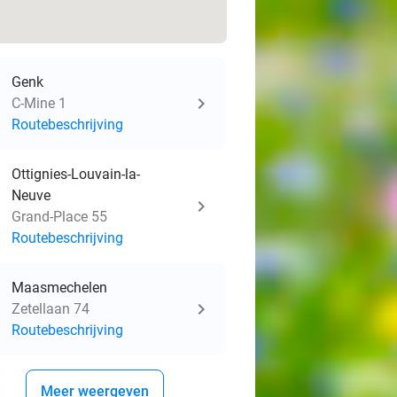
Genk
C-Mine 1
Routebeschrijving
Ottignies-Louvain-la-
Neuve
Grand-Place 55
Routebeschrijving
Maasmechelen
Zetellaan 74
Routebeschrijving
Meer weergeven