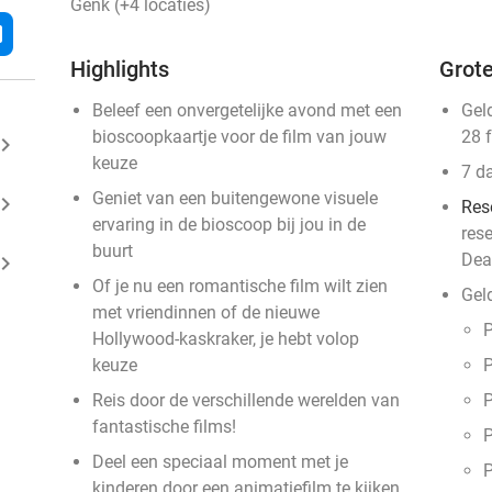
Genk (+4 locaties)
l
Highlights
Grote
Beleef een onvergetelijke avond met een
Gel
bioscoopkaartje voor de film van jouw
28 
ard_arrow_right
keuze
7 d
Geniet van een buitengewone visuele
ard_arrow_right
Res
ervaring in de bioscoop bij jou in de
res
buurt
Dea
ard_arrow_right
Of je nu een romantische film wilt zien
Gel
met vriendinnen of de nieuwe
Hollywood-kaskraker, je hebt volop
keuze
Reis door de verschillende werelden van
P
fantastische films!
P
Deel een speciaal moment met je
kinderen door een animatiefilm te kijken