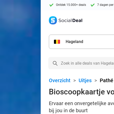
Ontdek 15.000+ deals
7 dagen per
Hageland
Overzicht
>
Uitjes
>
Pathé
Bioscoopkaartje v
Ervaar een onvergetelijke a
bij jou in de buurt