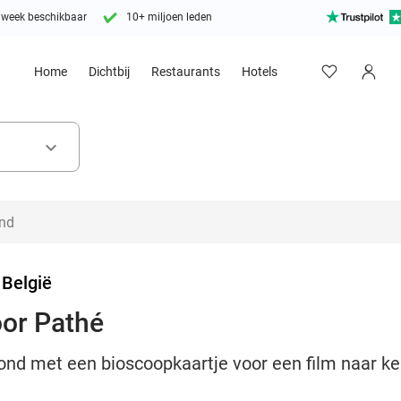
 week beschikbaar
10+ miljoen leden
Home
Dichtbij
Restaurants
Hotels
keyboard_arrow_down
 België
oor Pathé
vond met een bioscoopkaartje voor een film naar k