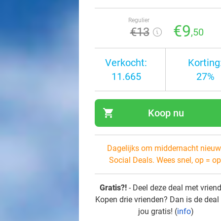
Regulier
€9
€13
,50
Verkocht:
Korting
11.665
27%
shopping_cart
Koop nu
navi
Dagelijks om middernacht nieuw
Social Deals. Wees snel, op = op
Gratis?!
- Deel deze deal met vrien
Kopen drie vrienden? Dan is de deal
jou gratis! (
info
)