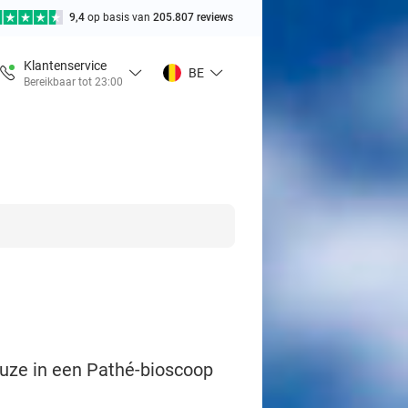
9,4
op basis van
205.807 reviews
Klantenservice
BE
Bereikbaar tot 23:00
euze in een Pathé-bioscoop