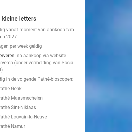
 kleine letters
dig vanaf moment van aankoop t/m
feb 2027
agen per week geldig
erveren:
na aankoop via website
erveren (onder vermelding van Social
l)
dig in de volgende Pathé-bioscopen:
Pathé Genk
Pathé Maasmechelen
athé Sint-Niklaas
athé Louvain-la-Neuve
Pathé Namur