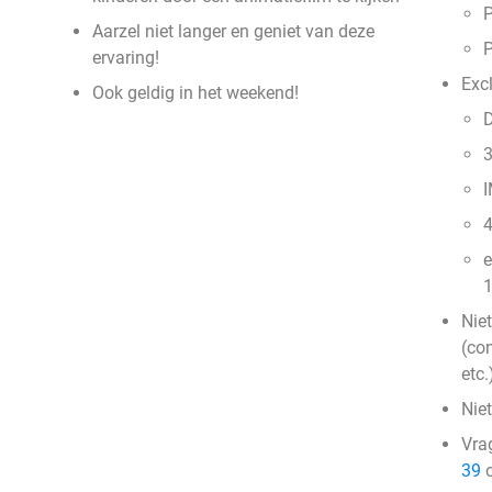
P
Aarzel niet langer en geniet van deze
P
ervaring!
Exc
Ook geldig in het weekend!
3
I
4
e
1
Nie
(con
etc.
Nie
Vra
39
o