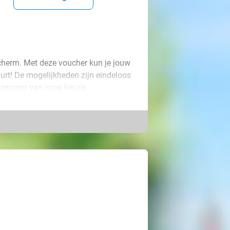
scherm. Met deze voucher kun je jouw
buurt! De mogelijkheden zijn eindeloos
bioscoop van jouw keuze.
van een perfecte date of breng een
lywood-release kijkt. Natuurlijk is de
en een bijzonder moment te beleven.