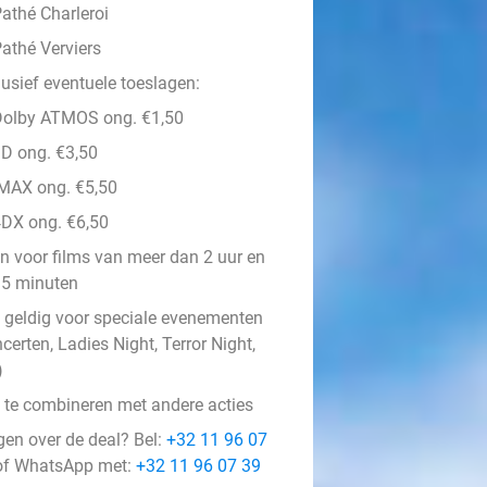
athé Charleroi
athé Verviers
lusief eventuele toeslagen:
Dolby ATMOS ong. €1,50
D ong. €3,50
MAX ong. €5,50
DX ong. €6,50
n voor films van meer dan 2 uur en
5 minuten
t geldig voor speciale evenementen
certen, Ladies Night, Terror Night,
)
t te combineren met andere acties
gen over de deal? Bel:
+32 11 96 07
f WhatsApp met:
+32 11 96 07 39